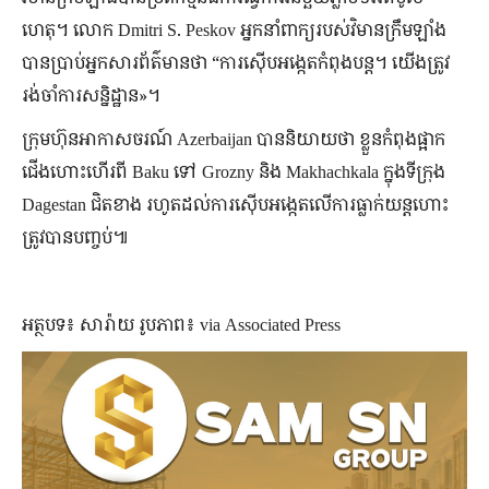
ហេតុ។ លោក Dmitri S. Peskov អ្នកនាំពាក្យរបស់វិមានក្រឹមឡាំង
បានប្រាប់អ្នកសារព័ត៌មានថា “ការស៊ើបអង្កេតកំពុងបន្ត។ យើង​ត្រូវ​
រង់ចាំ​ការ​សន្និដ្ឋាន​»។
ក្រុមហ៊ុនអាកាសចរណ៍ Azerbaijan បាននិយាយថា ខ្លួនកំពុងផ្អាក
ជើងហោះហើរពី Baku ទៅ Grozny និង Makhachkala ក្នុងទីក្រុង
Dagestan ជិតខាង រហូតដល់ការស៊ើបអង្កេតលើការធ្លាក់យន្តហោះ
ត្រូវបានបញ្ចប់៕
អត្ថបទ៖ សារ៉ាយ រូបភាព៖ via Associated Press