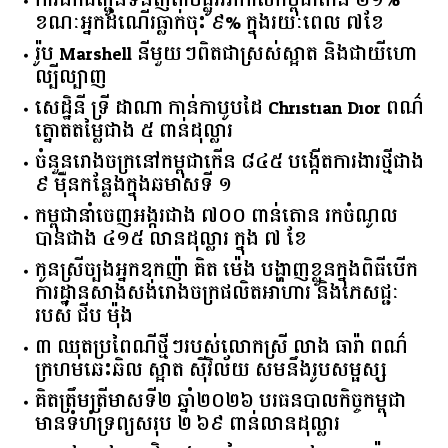
ការដឹកជញ្ជូនទំនិញតាមផ្លូវអាកាសកម្ពុជាកើន ២១%
ខណៈអ្នកដំណើរធ្លាក់ចុះ ៩% ក្នុងរយៈពេល ៧ខែ
រ៉ូប Marshell នីមួយៗពិតជាស្រស់ស្អាត និងជាយីហោ
ល្បីល្បាញ
សេដ្ឋិនី ទ្រី ដាណា កាន់កាបូបដៃ Christian Dior ពណ៌
ត្នោតតម្លៃជាង ៥ ពាន់ដុល្លារ
ចំនួន​រោងចក្រ​នៅ​កម្ពុជា​កើន​ ​៨៤៥​ ​បង្កើត​ការងារ​ថ្មី​ជាង​
​៩​ ​ម៉ឺន​កន្លែង​ក្នុង​ឆមាស​ទី ​១​
កម្ពុជានាំចេញអង្ករជាង ៧០០ ពាន់តោន រកចំណូល
បានជាង ៤១៥ លានដុល្លារ ក្នុង ៧ ខែ
កូនស្រីច្បងអ្នកឧកញ៉ា គិត ម៉េង បង្ហាញខ្លួនក្នុងពិធីបើក
ការដ្ឋានសាងសង់រោងចក្រផលិតអាហារ និងភេសជ្ជៈ
របស់ ជីប ម៉ុង
៣ ឈុតប្រពៃណីថ្មីៗរបស់លោកស្រី លាង ធារ៉ា ពណ៌
ក្រហមឆេះឆិល ស្អាត ​ស៊ីវិល័យ សមនឹងរូបសម្ផស្ស
គិត​ត្រឹមត្រីមាស​ទី​២​ ​ឆ្នាំ​២០២៦​ បរធន​បាលកិច្ច​កម្ពុជា​ ​
មាន​ទំហំ​ទ្រព្យ​សរុប​ ​២.៦៩​ ​ពាន់លាន​ដុល្លារ​