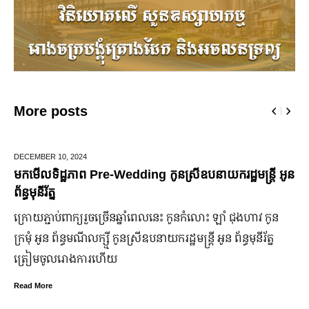
More posts
DECEMBER 10,
2024
មកមើលទិដ្ឋភាព Pre-Wedding កូនស្រីឧបនាយករដ្ឋមន្រ្តី អូន
ព័ន្ធមុនីរ័ត្ន
ក្រោយ​ភ្ជាប់​ពាក្យ​រួច​ច្រើន​ឆ្នាំ​ពេលនេះ កូនកំលោះ ឡាំ ជុងហាវ កូន
ក្រមុំ អូន ព័ន្ធមណីលក្ស្មី កូនស្រី​ឧបនាយករដ្ឋមន្ត្រី អូន ព័ន្ធមុនីរ័ត្ន
ត្រៀម​ចូល​រោងការ​ហើយ
Read More