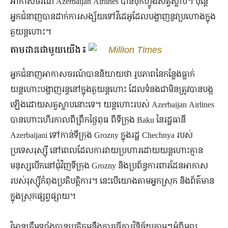
អាកាសចរណ៍ Azerbaijan Airlines បានបុកហ្វូងសត្វស្លាប។ ប៉ុន្តែ​
អ្នកជំនាញ​បាន​ដាក់​ការសង្ស័យ​ទៅ​វីដេអូ​ដែល​បង្ហាញ​នូវ​ប្រហោង​ក្នុង​
តួ​យន្តហោះ។
តាមដានជាមួយយើង៖
Million Times
អ្នកជំនាញអាកាសចរណ៍បាននិយាយថា រូបភាពនៃកន្លែងធ្លាក់
យន្តហោះបង្ហាញរន្ធនៅក្នុងតួយន្តហោះ ដែលទំនងជាមិនត្រូវបានបង្ក
ឡើងដោយសត្វស្លាបនោះទេ។ យន្តហោះរបស់ Azerbaijan Airlines
បានហោះហើរកាលពីព្រឹកថ្ងៃពុធ ពីទីក្រុង Baku នៃរដ្ឋធានី
Azerbaijani ទៅកាន់ទីក្រុង Grozny ក្នុងរដ្ឋ Chechnya របស់
ប្រទេសរុស្ស៊ី នៅពេលដែលការវាយប្រហារដោយយន្តហោះគ្មាន
មនុស្សបើកនៅជុំវិញទីក្រុង Grozny និងប្រព័ន្ធការពារដែនអាកាស
របស់រុស្ស៊ីកំពុងប្រតិបត្តិការ។ នេះបើយោងតាមអ្នកស្រុក និងព័ត៌មាន
ក្នុងស្រុកផ្សព្វផ្សាយ។
វិមានក្រឹមឡាំងបានប្រតិកម្មនឹងការធ្វើការវិនិច្ឆ័យភ្លាមៗអំពីមូល