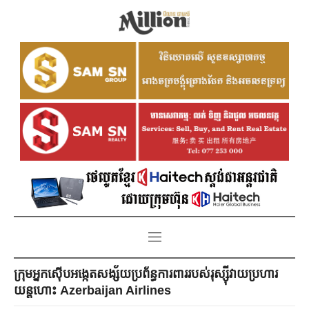
ក្រុមអ្នកស៊ើបអង្កេតសង្ស័យប្រព័ន្ធការពាររបស់រុស្ស៊ីវាយប្រហារ
យន្តហោះ Azerbaijan Airlines