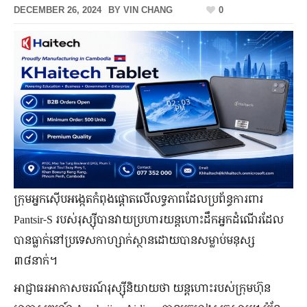
DECEMBER 26, 2024
BY
VIN CHANG
0
ក្រុមអ្នកស៊ើបអង្កេតកំពុងផ្តោតលើលទ្ធភាពដែលប្រព័ន្ធការពារ
Pantsir-S របស់រុស្ស៊ីបានវាយប្រហារយន្តហោះដឹកអ្នកដំណើរដែល
បានធ្លាក់នៅប្រទេសកាហ្សាក់ស្ថានដោយបានសម្លាប់មនុស្ស
៣៨នាក់។
អាជ្ញាធរអាកាសចរណ៍រុស្ស៊ីនិយាយថា យន្តហោះរបស់ក្រុមហ៊ុន