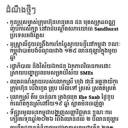
ដំណឹងថ្មីៗ
កូនប្រុសម្ចាស់ក្រុមហ៊ុនហនុមាន ផន មុតសុក្រឆពណ្ណ
ញ្ចប់ការសិក្សា នៅរាជបណ្ឌិតសភាយោធា Sandhurst
ប្រទេសអង់គ្លេស
អូស្ត្រាលី​ជួយ​ពង្រឹង​ការ​កែច្នៃ​ស្វាយចន្ទី​នៅ​កម្ពុជា​ ​ខណៈ​
កម្ពុជា​បាត់បង់​ចំណូល​ជាង​ ​១២៥​ ​លាន​ដុល្លារ​ក្នុង​មួយ​
ឆ្នាំ​
រដ្ឋាភិបាល​ ​និង​វិស័យ​ឯកជន ​ឯកភាព​វិធានការ​ដោះ
ស្រាយ​បញ្ហា​ប្រឈម​​សម្រាប់​វិស័យ​ ​SMEs​
ឈុតពណ៌ស្វាយរបស់លោកស្រី ហុង ដានី អគ្គ​នាយិកា​
ក្រុមហ៊ុន ប៉េងហួត គ្រុប មើលទៅ ស្រស់ ស្រគត់ស្រគំ
លោកស្រី គឹម ចាន់ណា គ្រងឈុត Elie Saab ថ្ងៃខួប
កំណើតកូនស្រីពៅវ័យ១៩ ឆ្នាំ ស្អាតមិនចាញ់គ្នា
ទីផ្សារ​មូលធន​កម្ពុជា​បង្ហាញ​សញ្ញា​វិជ្ជមាន​ ​ខណៈ​ការ​
កៀរគរ​ទុន​ឆ្នាំ​២០២៦​ ​រំពឹង​ឈានដល់​ ​២​ ​ប៊ីលាន​ដុល្លារ​