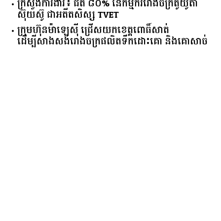
ក្រសួង​ការងារ​៖ ​ជិត​ ​៨០​% ​នៃ​កម្មករ​រោងចក្រ​តូយ៉ូតា ​
ស៊ុយ​ស៊ូ ​ជា​អតីត​សិស្ស​ ​TVET​
ក្រុមហ៊ុន​ម៉ាឡេស៊ី ជ្រើសយកខេត្ដពោធិ៍សាត់
ដើម្បីសាងសង់រោងចក្រផលិតទឹកដោះគោ និងគោសាច់