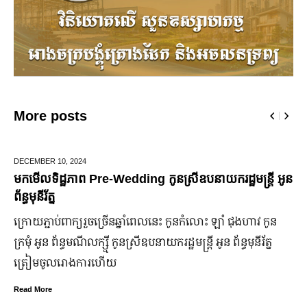
More posts
DECEMBER 10,
2024
មកមើលទិដ្ឋភាព Pre-Wedding កូនស្រីឧបនាយករដ្ឋមន្រ្តី អូន
ព័ន្ធមុនីរ័ត្ន
ក្រោយ​ភ្ជាប់​ពាក្យ​រួច​ច្រើន​ឆ្នាំ​ពេលនេះ កូនកំលោះ ឡាំ ជុងហាវ កូន
ក្រមុំ អូន ព័ន្ធមណីលក្ស្មី កូនស្រី​ឧបនាយករដ្ឋមន្ត្រី អូន ព័ន្ធមុនីរ័ត្ន
ត្រៀម​ចូល​រោងការ​ហើយ
Read More