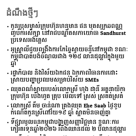
ដំណឹងថ្មីៗ
កូនប្រុសម្ចាស់ក្រុមហ៊ុនហនុមាន ផន មុតសុក្រឆពណ្ណ
ញ្ចប់ការសិក្សា នៅរាជបណ្ឌិតសភាយោធា Sandhurst
ប្រទេសអង់គ្លេស
អូស្ត្រាលី​ជួយ​ពង្រឹង​ការ​កែច្នៃ​ស្វាយចន្ទី​នៅ​កម្ពុជា​ ​ខណៈ​
កម្ពុជា​បាត់បង់​ចំណូល​ជាង​ ​១២៥​ ​លាន​ដុល្លារ​ក្នុង​មួយ​
ឆ្នាំ​
រដ្ឋាភិបាល​ ​និង​វិស័យ​ឯកជន ​ឯកភាព​វិធានការ​ដោះ
ស្រាយ​បញ្ហា​ប្រឈម​​សម្រាប់​វិស័យ​ ​SMEs​
ឈុតពណ៌ស្វាយរបស់លោកស្រី ហុង ដានី អគ្គ​នាយិកា​
ក្រុមហ៊ុន ប៉េងហួត គ្រុប មើលទៅ ស្រស់ ស្រគត់ស្រគំ
លោកស្រី គឹម ចាន់ណា គ្រងឈុត Elie Saab ថ្ងៃខួប
កំណើតកូនស្រីពៅវ័យ១៩ ឆ្នាំ ស្អាតមិនចាញ់គ្នា
ទីផ្សារ​មូលធន​កម្ពុជា​បង្ហាញ​សញ្ញា​វិជ្ជមាន​ ​ខណៈ​ការ​
កៀរគរ​ទុន​ឆ្នាំ​២០២៦​ ​រំពឹង​ឈានដល់​ ​២​ ​ប៊ីលាន​ដុល្លារ​