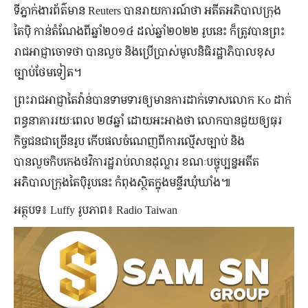
ទីភ្នាក់ងារព័ត៌មាន Reuters បានរាយការណ៍ថា អតីតអភិបាលក្រុង
តៃប៉ិ កាន់តំណែងពីឆ្នាំ២០១៤ ដល់ឆ្នាំ២០២២ រូបនេះ ក៏ត្រូវបានព្រះ
រាជអាជ្ញាចោទថា បានលួច និងប្រើប្រាស់មូលនិធិរដ្ឋាភិបាលខុស
ច្បាប់ថែមទៀត។
ព្រះរាជអាជ្ញាតៃវ៉ាន់បានទាមទារឲ្យមានការដាក់ទោសលោក Ko ដាក់
ពន្ធនាគាររយៈពេល ២៨ឆ្នាំ ដោយអះអាងថា លោកបានជួយឲ្យធុរ
កិច្ចជនជាច្រើនរូប កើបផលចំណេញពីការល្មើសច្បាប់ និង
បានលួចកិបកេងថវិការដ្ឋរាប់លានដុល្លារ ខណៈបច្ចុប្បន្នអតីត
អភិបាលក្រុងតៃប៉ិរូបនេះ កំពុងស្ថិតក្នុងមន្ទីរឃុំឃាំង៕
អត្ថបទ៖ Luffy រូបភាព៖ Radio Taiwan