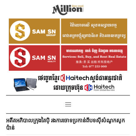
អតីតអភិបាលក្រុងតៃប៉ិ រងការចោទប្រកាន់ពីបទស៊ីសំណូកសូក
ប៉ាន់