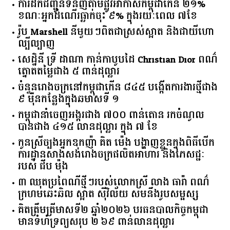
ការដឹកជញ្ជូនទំនិញតាមផ្លូវអាកាសកម្ពុជាកើន ២១%
ខណៈអ្នកដំណើរធ្លាក់ចុះ ៩% ក្នុងរយៈពេល ៧ខែ
រ៉ូប Marshell នីមួយៗពិតជាស្រស់ស្អាត និងជាយីហោ
ល្បីល្បាញ
សេដ្ឋិនី ទ្រី ដាណា កាន់កាបូបដៃ Christian Dior ពណ៌
ត្នោតតម្លៃជាង ៥ ពាន់ដុល្លារ
ចំនួន​រោងចក្រ​នៅ​កម្ពុជា​កើន​ ​៨៤៥​ ​បង្កើត​ការងារ​ថ្មី​ជាង​
​៩​ ​ម៉ឺន​កន្លែង​ក្នុង​ឆមាស​ទី ​១​
កម្ពុជានាំចេញអង្ករជាង ៧០០ ពាន់តោន រកចំណូល
បានជាង ៤១៥ លានដុល្លារ ក្នុង ៧ ខែ
កូនស្រីច្បងអ្នកឧកញ៉ា គិត ម៉េង បង្ហាញខ្លួនក្នុងពិធីបើក
ការដ្ឋានសាងសង់រោងចក្រផលិតអាហារ និងភេសជ្ជៈ
របស់ ជីប ម៉ុង
៣ ឈុតប្រពៃណីថ្មីៗរបស់លោកស្រី លាង ធារ៉ា ពណ៌
ក្រហមឆេះឆិល ស្អាត ​ស៊ីវិល័យ សមនឹងរូបសម្ផស្ស
គិត​ត្រឹមត្រីមាស​ទី​២​ ​ឆ្នាំ​២០២៦​ បរធន​បាលកិច្ច​កម្ពុជា​ ​
មាន​ទំហំ​ទ្រព្យ​សរុប​ ​២.៦៩​ ​ពាន់លាន​ដុល្លារ​