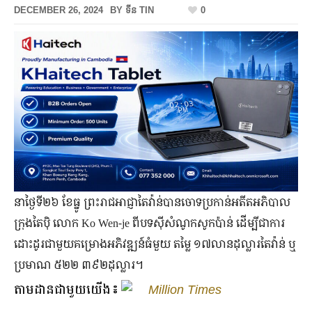
DECEMBER 26, 2024
BY
ទីន TIN
0
នាថ្ងៃទី២៦ ខែធ្នូ ព្រះរាជអាជ្ញាតៃវ៉ាន់បានចោទប្រកាន់អតីតអភិបាល
ក្រុងតៃប៉ិ លោក Ko Wen-je ពីបទស៊ីសំណូកសូកប៉ាន់ ដើម្បីជាការ
ដោះដូរជាមួយគម្រោងអភិវឌ្ឍន៍ធំមួយ តម្លៃ ១៧លានដុល្លារតៃវ៉ាន់ ឬ
ប្រមាណ ៥២២ ៣៩២ដុល្លារ។
តាមដានជាមួយយើង៖
Million Times