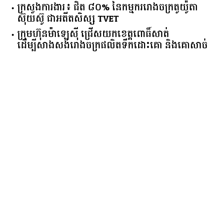
ក្រសួង​ការងារ​៖ ​ជិត​ ​៨០​% ​នៃ​កម្មករ​រោងចក្រ​តូយ៉ូតា ​
ស៊ុយ​ស៊ូ ​ជា​អតីត​សិស្ស​ ​TVET​
ក្រុមហ៊ុន​ម៉ាឡេស៊ី ជ្រើសយកខេត្ដពោធិ៍សាត់
ដើម្បីសាងសង់រោងចក្រផលិតទឹកដោះគោ និងគោសាច់