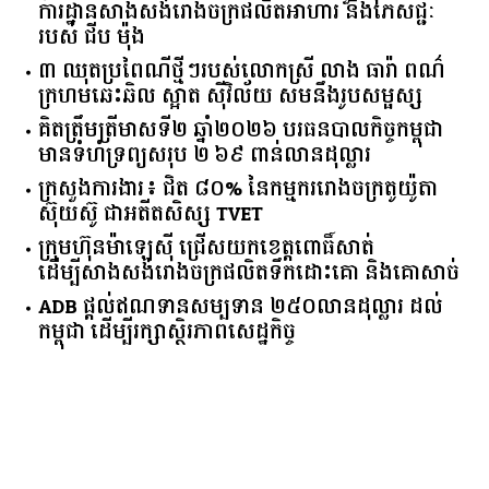
ការដ្ឋានសាងសង់រោងចក្រផលិតអាហារ និងភេសជ្ជៈ
របស់ ជីប ម៉ុង
៣ ឈុតប្រពៃណីថ្មីៗរបស់លោកស្រី លាង ធារ៉ា ពណ៌
ក្រហមឆេះឆិល ស្អាត ​ស៊ីវិល័យ សមនឹងរូបសម្ផស្ស
គិត​ត្រឹមត្រីមាស​ទី​២​ ​ឆ្នាំ​២០២៦​ បរធន​បាលកិច្ច​កម្ពុជា​ ​
មាន​ទំហំ​ទ្រព្យ​សរុប​ ​២.៦៩​ ​ពាន់លាន​ដុល្លារ​
ក្រសួង​ការងារ​៖ ​ជិត​ ​៨០​% ​នៃ​កម្មករ​រោងចក្រ​តូយ៉ូតា ​
ស៊ុយ​ស៊ូ ​ជា​អតីត​សិស្ស​ ​TVET​
ក្រុមហ៊ុន​ម៉ាឡេស៊ី ជ្រើសយកខេត្ដពោធិ៍សាត់
ដើម្បីសាងសង់រោងចក្រផលិតទឹកដោះគោ និងគោសាច់
ADB ផ្តល់ឥណទានសម្បទាន ២៥០លានដុល្លារ ដល់
កម្ពុជា ដើម្បីរក្សាស្ថិរភាពសេដ្ឋកិច្ច