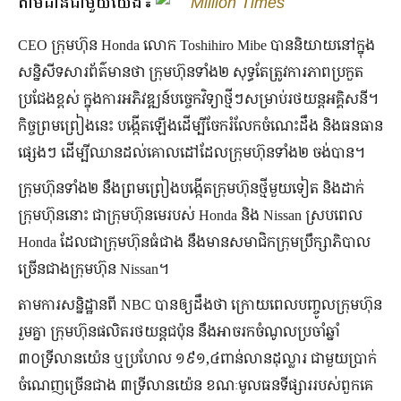
តាមដានជាមួយយើង៖
Million Times
CEO ក្រុមហ៊ុន Honda លោក Toshihiro Mibe បាននិយាយនៅក្នុង
សន្និសីទសារព័ត៌មានថា ក្រុមហ៊ុនទាំង២ សុទ្ធតែត្រូវការភាពប្រកួត
ប្រជែងខ្ពស់ ក្នុងការអភិវឌ្ឍន៍បច្ចេកវិទ្យាថ្មីៗសម្រាប់រថយន្តអគ្គិសនី។
កិច្ចព្រមព្រៀងនេះ បង្កើតឡើងដើម្បីចែករំលែកចំណេះដឹង និងធនធាន
ផ្សេងៗ ដើម្បីឈានដល់គោលដៅដែលក្រុមហ៊ុនទាំង២ ចង់បាន។
ក្រុមហ៊ុនទាំង២ នឹងព្រមព្រៀងបង្កើតក្រុមហ៊ុនថ្មីមួយទៀត និងដាក់
ក្រុមហ៊ុននោះ ជាក្រុមហ៊ុនមេរបស់ Honda និង Nissan ស្របពេល
Honda ដែលជាក្រុមហ៊ុនធំជាង នឹងមានសមាជិកក្រុមប្រឹក្សាភិបាល
ច្រើនជាងក្រុមហ៊ុន Nissan។
តាមការសន្និដ្ឋានពី NBC បានឲ្យដឹងថា ក្រោយពេលបញ្ចូលក្រុមហ៊ុន
រួមគ្នា ក្រុមហ៊ុនផលិតរថយន្តជប៉ុន នឹងអាចរកចំណូលប្រចាំឆ្នាំ
៣០ទ្រីលានយ៉េន ឬប្រហែល ១៩១,៤ពាន់លានដុល្លារ ជាមួយប្រាក់
ចំណេញច្រើនជាង ៣ទ្រីលានយ៉េន ខណៈមូលធនទីផ្សាររបស់ពួកគេ