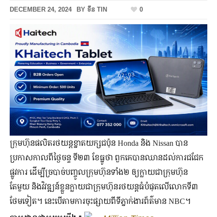
DECEMBER 24, 2024
BY
ទីន TIN
0
ក្រុមហ៊ុនផលិតរថយន្តខ្នាតយក្សជប៉ុន Honda និង Nissan បាន
ប្រកាសកាលពីថ្ងៃចន្ទ ទី២៣ ខែធ្នូថា ពួកគេបានឈានដល់ការជជែក
ផ្លូវការ ដើម្បីច្របាច់បញ្ចូលក្រុមហ៊ុនទាំង២ ឲ្យក្លាយជាក្រុមហ៊ុន
តែមួយ និងវិវឌ្ឍន៍ខ្លួនក្លាយជាក្រុមហ៊ុនរថយន្តធំបំផុតលើលោកទី៣
ថែមទៀត។ នេះបើតាមការចុះផ្សាយពីទីភ្នាក់ងារព័ត៌មាន NBC។