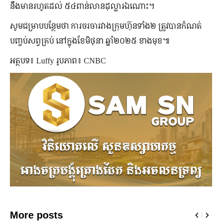
នឹងមានរហូតដល់ ៥៤ពាន់លានដុល្លារឯណោះ។
សូមជម្រាបបន្ថែមថា ការចរចារវាងក្រុមហ៊ុនទាំង២ ត្រូវបានកំណត់
បញ្ចប់សព្វគ្រប់ នៅក្នុងខែមិថុនា ឆ្នាំ២០២៥ ខាងមុខ៕
អត្ថបទ៖ Luffy រូបភាព៖ CNBC
More posts