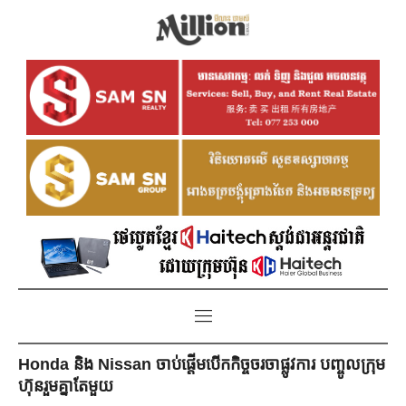
Honda និង Nissan ចាប់ផ្ដើមបើកកិច្ចចរចាផ្លូវការ បញ្ចូលក្រុម
ហ៊ុនរួមគ្នាតែមួយ