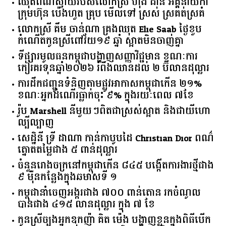
ឈុតពណ៌ស្វាយរបស់លោកស្រី ហុង ដានី អគ្គ​នាយិកា​
ក្រុមហ៊ុន ប៉េងហួត គ្រុប មើលទៅ ស្រស់ ស្រគត់ស្រគំ
លោកស្រី គឹម ចាន់ណា គ្រងឈុត Elie Saab ថ្ងៃខួប
កំណើតកូនស្រីពៅវ័យ១៩ ឆ្នាំ ស្អាតមិនចាញ់គ្នា
ទីផ្សារ​មូលធន​កម្ពុជា​បង្ហាញ​សញ្ញា​វិជ្ជមាន​ ​ខណៈ​ការ​
កៀរគរ​ទុន​ឆ្នាំ​២០២៦​ ​រំពឹង​ឈានដល់​ ​២​ ​ប៊ីលាន​ដុល្លារ​
ការដឹកជញ្ជូនទំនិញតាមផ្លូវអាកាសកម្ពុជាកើន ២១%
ខណៈអ្នកដំណើរធ្លាក់ចុះ ៩% ក្នុងរយៈពេល ៧ខែ
រ៉ូប Marshell នីមួយៗពិតជាស្រស់ស្អាត និងជាយីហោ
ល្បីល្បាញ
សេដ្ឋិនី ទ្រី ដាណា កាន់កាបូបដៃ Christian Dior ពណ៌
ត្នោតតម្លៃជាង ៥ ពាន់ដុល្លារ
ចំនួន​រោងចក្រ​នៅ​កម្ពុជា​កើន​ ​៨៤៥​ ​បង្កើត​ការងារ​ថ្មី​ជាង​
​៩​ ​ម៉ឺន​កន្លែង​ក្នុង​ឆមាស​ទី ​១​
កម្ពុជានាំចេញអង្ករជាង ៧០០ ពាន់តោន រកចំណូល
បានជាង ៤១៥ លានដុល្លារ ក្នុង ៧ ខែ
កូនស្រីច្បងអ្នកឧកញ៉ា គិត ម៉េង បង្ហាញខ្លួនក្នុងពិធីបើក