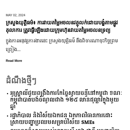
MAY 02,
2024
ក្រសួងយុត្តិធម៌៖ ការវាយតម្លៃអចលនវត្ថុលក់ដោយបង្ខំតាមផ្លូវ
តុលាការ ត្រូវធ្វើឡើងដោយក្រុមហ៊ុនវាយតម្លៃអចលនទ្រព្យ
ក្នុងការអនុវត្តការងារនេះ ក្រសួងយុត្តិធម៌ នឹងពិចារណាចុះកិច្ចព្រម
ព្រៀង...
Read More
ដំណឹងថ្មីៗ
អូស្ត្រាលី​ជួយ​ពង្រឹង​ការ​កែច្នៃ​ស្វាយចន្ទី​នៅ​កម្ពុជា​ ​ខណៈ​
កម្ពុជា​បាត់បង់​ចំណូល​ជាង​ ​១២៥​ ​លាន​ដុល្លារ​ក្នុង​មួយ​
ឆ្នាំ​
រដ្ឋាភិបាល​ ​និង​វិស័យ​ឯកជន ​ឯកភាព​វិធានការ​ដោះ
ស្រាយ​បញ្ហា​ប្រឈម​​សម្រាប់​វិស័យ​ ​SMEs​