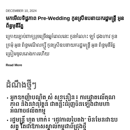
DECEMBER 10,
2024
មកមើលទិដ្ឋភាព Pre-Wedding កូនស្រីឧបនាយករដ្ឋមន្រ្តី អូន
ព័ន្ធមុនីរ័ត្ន
ក្រោយ​ភ្ជាប់​ពាក្យ​រួច​ច្រើន​ឆ្នាំ​ពេលនេះ កូនកំលោះ ឡាំ ជុងហាវ កូន
ក្រមុំ អូន ព័ន្ធមណីលក្ស្មី កូនស្រី​ឧបនាយករដ្ឋមន្ត្រី អូន ព័ន្ធមុនីរ័ត្ន
ត្រៀម​ចូល​រោងការ​ហើយ
Read More
ដំណឹងថ្មីៗ
អ្នកឧកញ៉ាបណ្ឌិត សំ សុខនឿន៖ ការផ្តោតលើគុណ
ភាព និងនវានុវត្តន៍ ជាគន្លឹះជំរុញចិនឡើងជាមហា
អំណាចផលិតកម្ម
រដ្ឋមន្ត្រី ហួត ហាក់៖ “រដូវកាលបៃតង” មិនមែនជាឧប
សគ្គ តែជាឱកាសស្គាល់កម្ពុជាពីជ្រុងថ្មី