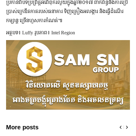
ប្រកាន់ពីបទប្រព្រឹត្តអំពើពុករលួយក្នុងឆ្នាំ២០១៧ ពាក់ព័ន្ធនឹងការប្រើ
ប្រាស់ក្រេឌីតកាតរបស់ធនាគារ ទិញគ្រឿងអលង្ការ និងធ្វើដំណើរ
កម្សាន្ត ច្រើនហួសការកំណត់៕
អត្ថបទ៖ Luffy រូបភាព៖ Intel Region
More posts