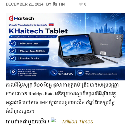
DECEMBER 21, 2024
BY
ទីន TIN
0
កាលពីថ្ងៃសុក្រ ទី២០ ខែធ្នូ តុលាការក្រុងម៉ាឌ្រីដបានសម្រេចផ្ដន្ទា
ទោសលោក Rodrigo Rato អតីតប្រធានស្ថាប័នមូលនិធិរូបិយវត្ថុ
អន្តរជាតិ ហៅកាត់ IMF ឲ្យជាប់ពន្ធនាគារជិត ៥ឆ្នាំ ពីបទប្រពឹត្ត
អំពើពុករលួយ។
តាមដានជាមួយយើង៖
Million Times