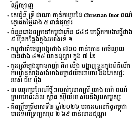
ល្បីល្បាញ
សេដ្ឋិនី ទ្រី ដាណា កាន់កាបូបដៃ Christian Dior ពណ៌
ត្នោតតម្លៃជាង ៥ ពាន់ដុល្លារ
ចំនួន​រោងចក្រ​នៅ​កម្ពុជា​កើន​ ​៨៤៥​ ​បង្កើត​ការងារ​ថ្មី​ជាង​
​៩​ ​ម៉ឺន​កន្លែង​ក្នុង​ឆមាស​ទី ​១​
កម្ពុជានាំចេញអង្ករជាង ៧០០ ពាន់តោន រកចំណូល
បានជាង ៤១៥ លានដុល្លារ ក្នុង ៧ ខែ
កូនស្រីច្បងអ្នកឧកញ៉ា គិត ម៉េង បង្ហាញខ្លួនក្នុងពិធីបើក
ការដ្ឋានសាងសង់រោងចក្រផលិតអាហារ និងភេសជ្ជៈ
របស់ ជីប ម៉ុង
៣ ឈុតប្រពៃណីថ្មីៗរបស់លោកស្រី លាង ធារ៉ា ពណ៌
ក្រហមឆេះឆិល ស្អាត ​ស៊ីវិល័យ សមនឹងរូបសម្ផស្ស
គិត​ត្រឹមត្រីមាស​ទី​២​ ​ឆ្នាំ​២០២៦​ បរធន​បាលកិច្ច​កម្ពុជា​ ​
មាន​ទំហំ​ទ្រព្យ​សរុប​ ​២.៦៩​ ​ពាន់លាន​ដុល្លារ​