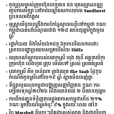
កូនប្រុសម្ចាស់ក្រុមហ៊ុនហនុមាន ផន មុតសុក្រឆពណ្ណ
ញ្ចប់ការសិក្សា នៅរាជបណ្ឌិតសភាយោធា Sandhurst
ប្រទេសអង់គ្លេស
អូស្ត្រាលី​ជួយ​ពង្រឹង​ការ​កែច្នៃ​ស្វាយចន្ទី​នៅ​កម្ពុជា​ ​ខណៈ​
កម្ពុជា​បាត់បង់​ចំណូល​ជាង​ ​១២៥​ ​លាន​ដុល្លារ​ក្នុង​មួយ​
ឆ្នាំ​
រដ្ឋាភិបាល​ ​និង​វិស័យ​ឯកជន ​ឯកភាព​វិធានការ​ដោះ
ស្រាយ​បញ្ហា​ប្រឈម​​សម្រាប់​វិស័យ​ ​SMEs​
ឈុតពណ៌ស្វាយរបស់លោកស្រី ហុង ដានី អគ្គ​នាយិកា​
ក្រុមហ៊ុន ប៉េងហួត គ្រុប មើលទៅ ស្រស់ ស្រគត់ស្រគំ
លោកស្រី គឹម ចាន់ណា គ្រងឈុត Elie Saab ថ្ងៃខួប
កំណើតកូនស្រីពៅវ័យ១៩ ឆ្នាំ ស្អាតមិនចាញ់គ្នា
ទីផ្សារ​មូលធន​កម្ពុជា​បង្ហាញ​សញ្ញា​វិជ្ជមាន​ ​ខណៈ​ការ​
កៀរគរ​ទុន​ឆ្នាំ​២០២៦​ ​រំពឹង​ឈានដល់​ ​២​ ​ប៊ីលាន​ដុល្លារ​
ការដឹកជញ្ជូនទំនិញតាមផ្លូវអាកាសកម្ពុជាកើន ២១%
ខណៈអ្នកដំណើរធ្លាក់ចុះ ៩% ក្នុងរយៈពេល ៧ខែ
រ៉ូប Marshell នីមួយៗពិតជាស្រស់ស្អាត និងជាយីហោ