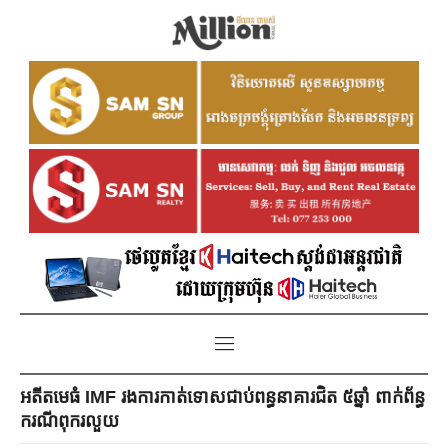
អតីតមេធំ IMF រងការកាត់ទោសជាប់ពន្ធនាគារជិត ៥ឆ្នាំ ពាក់ព័ន្ធ
ករណីពុករលួយ