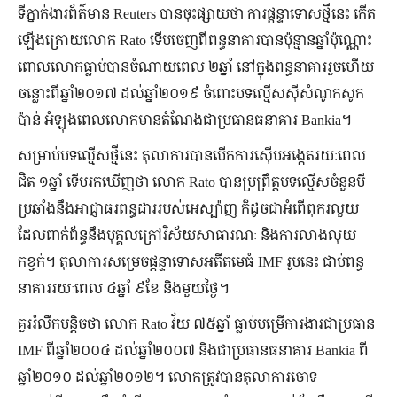
ទីភ្នាក់ងារព័ត៌មាន Reuters បានចុះផ្សាយថា ការផ្ដន្ទាទោសថ្មីនេះ កើត
ឡើងក្រោយលោក Rato ទើបចេញពីពន្ធនាគារបានប៉ុន្មានឆ្នាំប៉ុណ្ណោះ
ពោលលោកធ្លាប់បានចំណាយពេល ២ឆ្នាំ នៅក្នុងពន្ធនាគាររួចហើយ
ចន្លោះពីឆ្នាំ២០១៧ ដល់ឆ្នាំ២០១៩ ចំពោះបទល្មើសស៊ីសំណូកសូក
ប៉ាន់ អំឡុងពេលលោកមានតំណែងជាប្រធានធនាគារ Bankia។
សម្រាប់បទល្មើសថ្មីនេះ តុលាការបានបើកការស៊ើបអង្កេតរយៈពេល
ជិត ១ឆ្នាំ ទើបរកឃើញថា លោក Rato បានប្រព្រឹត្តបទល្មើសចំនួនបី
ប្រឆាំងនឹងអាជ្ញាធរពន្ធដាររបស់អេស្ប៉ាញ ក៏ដូចជាអំពើពុករលួយ
ដែលពាក់ព័ន្ធនឹងបុគ្គលក្រៅវិស័យសាធារណៈ និងការលាងលុយ
កខ្វក់។ តុលាការសម្រេចផ្ដន្ទាទោសអតីតមេធំ IMF រូបនេះ ជាប់ពន្ធ
នាគាររយៈពេល ៤ឆ្នាំ ៩ខែ និងមួយថ្ងៃ។
គួររំលឹកបន្តិចថា លោក Rato វ័យ ៧៥ឆ្នាំ ធ្លាប់បម្រើការងារជាប្រធាន
IMF ពីឆ្នាំ២០០៤ ដល់ឆ្នាំ២០០៧ និងជាប្រធានធនាគារ Bankia ពី
ឆ្នាំ២០១០ ដល់ឆ្នាំ២០១២។ លោកត្រូវបានតុលាការចោទ