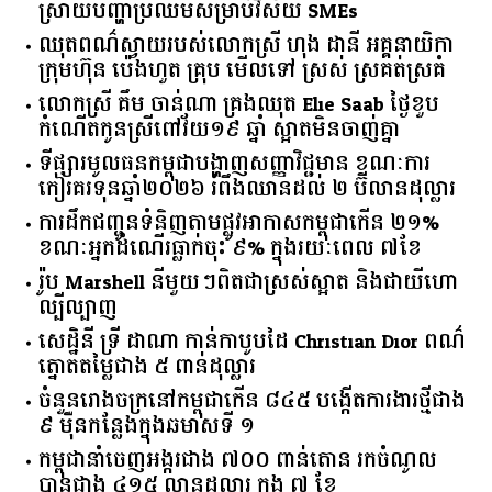
ស្រាយ​បញ្ហា​ប្រឈម​​សម្រាប់​វិស័យ​ ​SMEs​
ឈុតពណ៌ស្វាយរបស់លោកស្រី ហុង ដានី អគ្គ​នាយិកា​
ក្រុមហ៊ុន ប៉េងហួត គ្រុប មើលទៅ ស្រស់ ស្រគត់ស្រគំ
លោកស្រី គឹម ចាន់ណា គ្រងឈុត Elie Saab ថ្ងៃខួប
កំណើតកូនស្រីពៅវ័យ១៩ ឆ្នាំ ស្អាតមិនចាញ់គ្នា
ទីផ្សារ​មូលធន​កម្ពុជា​បង្ហាញ​សញ្ញា​វិជ្ជមាន​ ​ខណៈ​ការ​
កៀរគរ​ទុន​ឆ្នាំ​២០២៦​ ​រំពឹង​ឈានដល់​ ​២​ ​ប៊ីលាន​ដុល្លារ​
ការដឹកជញ្ជូនទំនិញតាមផ្លូវអាកាសកម្ពុជាកើន ២១%
ខណៈអ្នកដំណើរធ្លាក់ចុះ ៩% ក្នុងរយៈពេល ៧ខែ
រ៉ូប Marshell នីមួយៗពិតជាស្រស់ស្អាត និងជាយីហោ
ល្បីល្បាញ
សេដ្ឋិនី ទ្រី ដាណា កាន់កាបូបដៃ Christian Dior ពណ៌
ត្នោតតម្លៃជាង ៥ ពាន់ដុល្លារ
ចំនួន​រោងចក្រ​នៅ​កម្ពុជា​កើន​ ​៨៤៥​ ​បង្កើត​ការងារ​ថ្មី​ជាង​
​៩​ ​ម៉ឺន​កន្លែង​ក្នុង​ឆមាស​ទី ​១​
កម្ពុជានាំចេញអង្ករជាង ៧០០ ពាន់តោន រកចំណូល
បានជាង ៤១៥ លានដុល្លារ ក្នុង ៧ ខែ