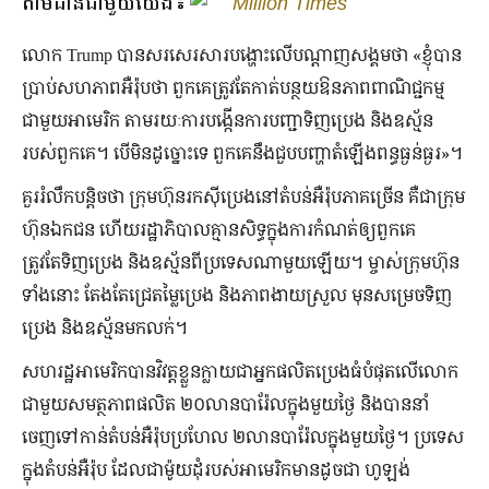
តាមដានជាមួយយើង៖
Million Times
លោក Trump បានសរសេរសារបង្ហោះលើបណ្ដាញសង្គមថា «ខ្ញុំបាន
ប្រាប់សហភាពអឺរ៉ុបថា ពួកគេត្រូវតែកាត់បន្ថយឱនភាពពាណិជ្ជកម្ម
ជាមួយអាមេរិក តាមរយៈការបង្កើនការបញ្ជាទិញប្រេង និងឧស្ម័ន
របស់ពួកគេ។ បើមិនដូច្នោះទេ ពួកគេនឹងជួបបញ្ហាតំឡើងពន្ធធ្ងន់ធ្ងរ»។
គួររំលឹកបន្តិចថា ក្រុមហ៊ុនរកស៊ីប្រេងនៅតំបន់អឺរ៉ុបភាគច្រើន គឺជាក្រុម
ហ៊ុនឯកជន ហើយរដ្ឋាភិបាលគ្មានសិទ្ធក្នុងការកំណត់ឲ្យពួកគេ
ត្រូវតែទិញប្រេង និងឧស្ម័នពីប្រទេសណាមួយឡើយ។ ម្ចាស់ក្រុមហ៊ុន
ទាំងនោះ តែងតែជ្រេតម្លៃប្រេង និងភាពងាយស្រួល មុនសម្រេចទិញ
ប្រេង និងឧស្ម័នមកលក់។
សហរដ្ឋអាមេរិកបានវិវត្តខ្លួនក្លាយជាអ្នកផលិតប្រេងធំបំផុតលើលោក
ជាមួយសមត្ថភាពផលិត ២០លានបារ៉ែលក្នុងមួយថ្ងៃ និងបាននាំ
ចេញទៅកាន់តំបន់អឺរ៉ុបប្រហែល ២លានបារ៉ែលក្នុងមួយថ្ងៃ។ ប្រទេស
ក្នុងតំបន់អឺរ៉ុប ដែលជាម៉ូយដុំរបស់អាមេរិកមានដូចជា ហូឡង់