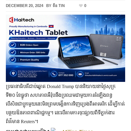
DECEMBER 20, 2024
BY
ទីន TIN
0
ប្រធានាធិបតីជាប់ឆ្នោត Donald Trump បាននិយាយនាថ្ងៃសុក្រ
ទី២០ ខែធ្នូថា សហភាពអឺរ៉ុបនឹងប្រឈមជាមួយការតំឡើងពន្ធ
បើសិនជាប្លុកមួយនេះមិនព្រមបង្កើនការទិញប្រេងពីអាមេរិក ដើម្បីកាត់
បន្ថយឱនភាពពាណិជ្ជកម្ម។ នេះបើតាមការចុះផ្សាយពីទីភ្នាក់ងារ
ព័ត៌មាន Reuters។