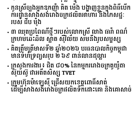
កូនស្រីច្បងអ្នកឧកញ៉ា គិត ម៉េង បង្ហាញខ្លួនក្នុងពិធីបើក
ការដ្ឋានសាងសង់រោងចក្រផលិតអាហារ និងភេសជ្ជៈ
របស់ ជីប ម៉ុង
៣ ឈុតប្រពៃណីថ្មីៗរបស់លោកស្រី លាង ធារ៉ា ពណ៌
ក្រហមឆេះឆិល ស្អាត ​ស៊ីវិល័យ សមនឹងរូបសម្ផស្ស
គិត​ត្រឹមត្រីមាស​ទី​២​ ​ឆ្នាំ​២០២៦​ បរធន​បាលកិច្ច​កម្ពុជា​ ​
មាន​ទំហំ​ទ្រព្យ​សរុប​ ​២.៦៩​ ​ពាន់លាន​ដុល្លារ​
ក្រសួង​ការងារ​៖ ​ជិត​ ​៨០​% ​នៃ​កម្មករ​រោងចក្រ​តូយ៉ូតា ​
ស៊ុយ​ស៊ូ ​ជា​អតីត​សិស្ស​ ​TVET​
ក្រុមហ៊ុន​ម៉ាឡេស៊ី ជ្រើសយកខេត្ដពោធិ៍សាត់
ដើម្បីសាងសង់រោងចក្រផលិតទឹកដោះគោ និងគោសាច់