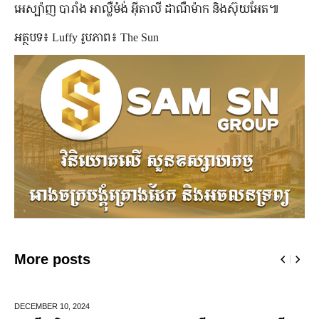
អេស្ប៉ាញ បារាំង អាល្លឺម៉ង់ អ៊ីតាលី ដាណឺម៉ាក និងស៊ុយអែត៕
អត្ថបទ៖ Luffy រូបភាព៖ The Sun
More posts
DECEMBER 10,
2024