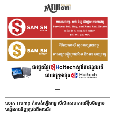
លោក Trump គំរាមតំឡើងពន្ធ បើសិនសហភាពអឺរ៉ុបមិនព្រម
បង្កើនការទិញប្រេងពីអាមេរិក