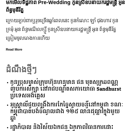
មកមើលទិដ្ឋភាព Pre-Wedding កូនស្រីឧបនាយករដ្ឋមន្រ្តី អូន
ព័ន្ធមុនីរ័ត្ន
ក្រោយ​ភ្ជាប់​ពាក្យ​រួច​ច្រើន​ឆ្នាំ​ពេលនេះ កូនកំលោះ ឡាំ ជុងហាវ កូន
ក្រមុំ អូន ព័ន្ធមណីលក្ស្មី កូនស្រី​ឧបនាយករដ្ឋមន្ត្រី អូន ព័ន្ធមុនីរ័ត្ន
ត្រៀម​ចូល​រោងការ​ហើយ
Read More
ដំណឹងថ្មីៗ
កូនប្រុសម្ចាស់ក្រុមហ៊ុនហនុមាន ផន មុតសុក្រឆពណ្ណ
ញ្ចប់ការសិក្សា នៅរាជបណ្ឌិតសភាយោធា Sandhurst
ប្រទេសអង់គ្លេស
អូស្ត្រាលី​ជួយ​ពង្រឹង​ការ​កែច្នៃ​ស្វាយចន្ទី​នៅ​កម្ពុជា​ ​ខណៈ​
កម្ពុជា​បាត់បង់​ចំណូល​ជាង​ ​១២៥​ ​លាន​ដុល្លារ​ក្នុង​មួយ​
ឆ្នាំ​
រដ្ឋាភិបាល​ ​និង​វិស័យ​ឯកជន ​ឯកភាព​វិធានការ​ដោះ