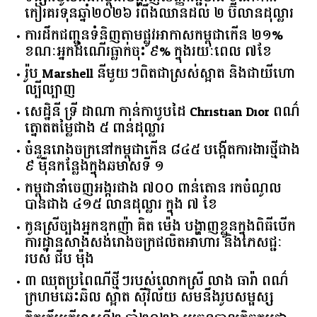
កៀរគរ​ទុន​ឆ្នាំ​២០២៦​ ​រំពឹង​ឈានដល់​ ​២​ ​ប៊ីលាន​ដុល្លារ​
ការដឹកជញ្ជូនទំនិញតាមផ្លូវអាកាសកម្ពុជាកើន ២១%
ខណៈអ្នកដំណើរធ្លាក់ចុះ ៩% ក្នុងរយៈពេល ៧ខែ
រ៉ូប Marshell នីមួយៗពិតជាស្រស់ស្អាត និងជាយីហោ
ល្បីល្បាញ
សេដ្ឋិនី ទ្រី ដាណា កាន់កាបូបដៃ Christian Dior ពណ៌
ត្នោតតម្លៃជាង ៥ ពាន់ដុល្លារ
ចំនួន​រោងចក្រ​នៅ​កម្ពុជា​កើន​ ​៨៤៥​ ​បង្កើត​ការងារ​ថ្មី​ជាង​
​៩​ ​ម៉ឺន​កន្លែង​ក្នុង​ឆមាស​ទី ​១​
កម្ពុជានាំចេញអង្ករជាង ៧០០ ពាន់តោន រកចំណូល
បានជាង ៤១៥ លានដុល្លារ ក្នុង ៧ ខែ
កូនស្រីច្បងអ្នកឧកញ៉ា គិត ម៉េង បង្ហាញខ្លួនក្នុងពិធីបើក
ការដ្ឋានសាងសង់រោងចក្រផលិតអាហារ និងភេសជ្ជៈ
របស់ ជីប ម៉ុង
៣ ឈុតប្រពៃណីថ្មីៗរបស់លោកស្រី លាង ធារ៉ា ពណ៌
ក្រហមឆេះឆិល ស្អាត ​ស៊ីវិល័យ សមនឹងរូបសម្ផស្ស