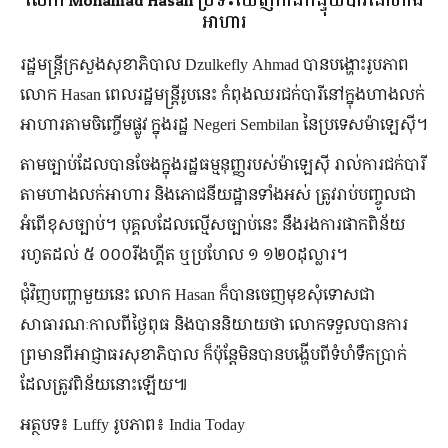
លោក Mohamad Hasan ប្រទះឃើញកាន់កន្ទុយបារីនៅហាង
អាហារ
រដ្ឋមន្ត្រីក្រសួងសុខាភិបាល Dzulkefly Ahmad បានបង្ហោះរូបភាព
លោក Hasan ពេលរដ្ឋមន្ត្រីរូបនេះ កំពុងឈរជក់បារីនៅក្នុងហាងលក់
អាហារតាមចិញ្ចើមផ្លូវ ក្នុងរដ្ឋ Negeri Sembilan នៃប្រទេសម៉ាឡេស៊ី។
តាមច្បាប់ដែលបានចែងក្នុងរដ្ឋធម្មនុញ្ញរបស់ម៉ាឡេស៊ី រាល់ការជក់បារី
តាមហាងលក់អាហារ និងភោជនីយដ្ឋានទាំងអស់ ត្រូវរាប់បញ្ចូលជា
អំពើខុសច្បាប់។ បុគ្គលដែលល្មើសច្បាប់នេះ នឹងរងការផាកពិន័យ
រហូតដល់ ៥ ០០០រីងហ្គីត ឬប្រហែល ១ ១២០ដុល្លារ។
ជុំវិញបញ្ហាមួយនេះ លោក Hasan ក៏បានចេញមុខសុំទោសជា
សាធារណៈកាលពីថ្ងៃពុធ និងបាននិយាយថា លោកទទួលបានការ
ព្រមានពីអាជ្ញាធរសុខាភិបាល ក៏ប៉ុន្តែមិនបានបង្ហើបពីទំហំទឹកប្រាក់
ដែលត្រូវពិន័យនោះឡើយ៕
អត្ថបទ៖ Luffy រូបភាព៖ India Today