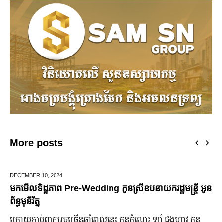
More posts
DECEMBER 10,
2024
មកមើលទិដ្ឋភាព Pre-Wedding កូនស្រីឧបនាយករដ្ឋមន្រ្តី អូន
ព័ន្ធមុនីរ័ត្ន
ក្រោយ​ភ្ជាប់​ពាក្យ​រួច​ច្រើន​ឆ្នាំ​ពេលនេះ កូនកំលោះ ឡាំ ជុងហាវ កូន