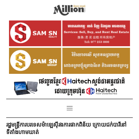
រដ្ឋមន្ត្រីការបរទេសម៉ាឡេស៊ីរងការផាកពិន័យ ក្រោយជក់បារីនៅ
ទីតាំងហាមឃាត់