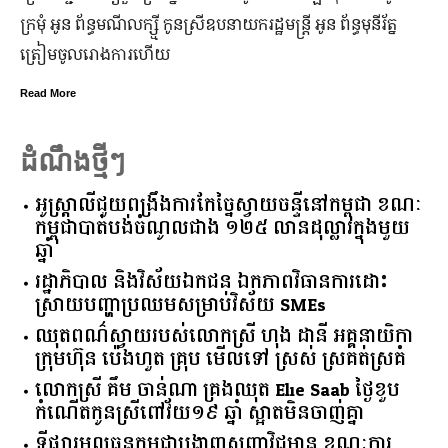
ក្រមុំ អូន ព័ន្ធមណីលក្ស្មី កូនស្រី​ឧបនាយករដ្ឋមន្ត្រី អូន ព័ន្ធមុនីរ័ត្ន
ត្រៀម​ចូល​រោងការ​ហើយ
Read More
ដំណឹងថ្មីៗ
អូស្ត្រាលី​ជួយ​ពង្រឹង​ការ​កែច្នៃ​ស្វាយចន្ទី​នៅ​កម្ពុជា​ ​ខណៈ​
កម្ពុជា​បាត់បង់​ចំណូល​ជាង​ ​១២៥​ ​លាន​ដុល្លារ​ក្នុង​មួយ​
ឆ្នាំ​
រដ្ឋាភិបាល​ ​និង​វិស័យ​ឯកជន ​ឯកភាព​វិធានការ​ដោះ
ស្រាយ​បញ្ហា​ប្រឈម​​សម្រាប់​វិស័យ​ ​SMEs​
ឈុតពណ៌ស្វាយរបស់លោកស្រី ហុង ដានី អគ្គ​នាយិកា​
ក្រុមហ៊ុន ប៉េងហួត គ្រុប មើលទៅ ស្រស់ ស្រគត់ស្រគំ
លោកស្រី គឹម ចាន់ណា គ្រងឈុត Elie Saab ថ្ងៃខួប
កំណើតកូនស្រីពៅវ័យ១៩ ឆ្នាំ ស្អាតមិនចាញ់គ្នា
ទីផ្សារ​មូលធន​កម្ពុជា​បង្ហាញ​សញ្ញា​វិជ្ជមាន​ ​ខណៈ​ការ​