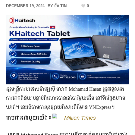
DECEMBER 19, 2024
BY
ទីន TIN
0
រដ្ឋមន្ត្រីការបរទេសម៉ាឡេស៊ី លោក Mohamad Hasan ត្រូវទទួលរង
ការផាកពិន័យ បន្ទាប់ពីលោកបានជក់បារីមួយដើម នៅទីកន្លែងហាម
ឃាត់។ នេះបើតាមការចុះផ្សាយពីសារព័ត៌មាន VNExpress។
តាមដានជាមួយយើង៖
Million Times