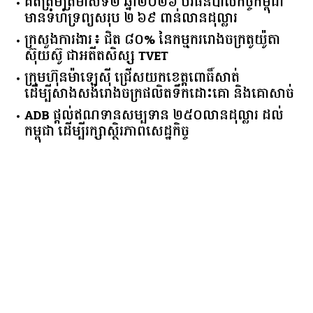
គិត​ត្រឹមត្រីមាស​ទី​២​ ​ឆ្នាំ​២០២៦​ បរធន​បាលកិច្ច​កម្ពុជា​ ​
មាន​ទំហំ​ទ្រព្យ​សរុប​ ​២.៦៩​ ​ពាន់លាន​ដុល្លារ​
ក្រសួង​ការងារ​៖ ​ជិត​ ​៨០​% ​នៃ​កម្មករ​រោងចក្រ​តូយ៉ូតា ​
ស៊ុយ​ស៊ូ ​ជា​អតីត​សិស្ស​ ​TVET​
ក្រុមហ៊ុន​ម៉ាឡេស៊ី ជ្រើសយកខេត្ដពោធិ៍សាត់
ដើម្បីសាងសង់រោងចក្រផលិតទឹកដោះគោ និងគោសាច់
ADB ផ្តល់ឥណទានសម្បទាន ២៥០លានដុល្លារ ដល់
កម្ពុជា ដើម្បីរក្សាស្ថិរភាពសេដ្ឋកិច្ច