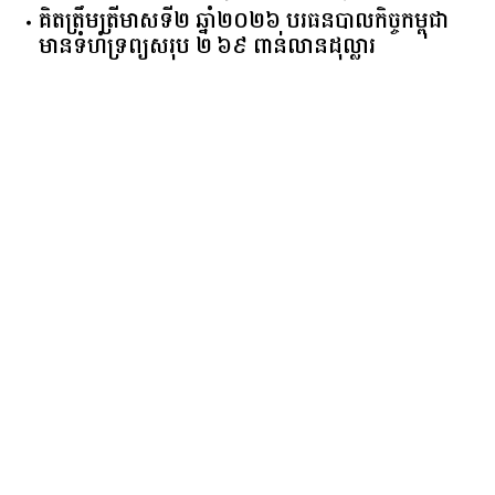
គិត​ត្រឹមត្រីមាស​ទី​២​ ​ឆ្នាំ​២០២៦​ បរធន​បាលកិច្ច​កម្ពុជា​ ​
មាន​ទំហំ​ទ្រព្យ​សរុប​ ​២.៦៩​ ​ពាន់លាន​ដុល្លារ​