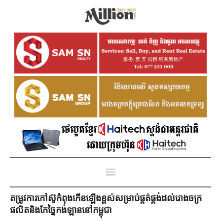
តម្រូវការកៅស៊ូកំពុងកើនឡើងខ្ពស់សម្រាប់ផ្គត់ផ្គង់ដល់រោងចក្រ
ផលិតនិងកែច្នៃកង់ឡាននៅកម្ពុជា