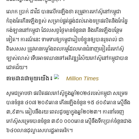
លោក ប្រាក់ ដាវីដ បានលើកឡើងថា តម្រូវការកៅស៊ូនៅកម្ពុជា
កំពុងតែកើនឡើងខ្ពស់ សម្រាប់ផ្គត់ផ្គង់ដល់រោងចក្រផលិតនិងកែច្នៃ
កង់ឡាននៅកម្ពុជា ដែលសព្វថ្ងៃមានចំនួន៣ និងកើនឡើងបន្ថែម
ទៀត។ ការណ៍នេះ ទាមទារឲ្យកម្ពុជារៀបចំខ្លួនឲ្យបានរួចរាល់ ជា
ពិសេសស ត្រូវមានកម្លាំងពលកម្មដែលមានជំនាញចៀរជ័រកៅស៊ូ
ច្បាស់លាស់ ទើបអាចឈានទៅអភិវឌ្ឍវិស័យកៅស៊ូនៅកម្ពុជាបាន
ជោគជ័យ។
តាមដានជាមួយយើង៖
Million Times
សូមជម្រាបថា ផលិតផលកៅស៊ូក្នុងឆ្នាំ២០២៤របស់កម្ពុជា សម្រេច
បានចំនួន ៤០៧ ២០៩តោន កើនឡើងចំនួន ១៥ ៤០៩តោន ស្មើនឹង
៣,៩៣% ធៀបនឹងរយៈពេលដូចគ្នាក្នុងឆ្នាំ២០២៣។ ការនាំចេញ
កៅស៊ូសម្រេចបានចំនួន ៣៩០ ០០០តោន ស្មើនឹងទឹកប្រាក់ចំនួនជាង
៦៤០លានដុល្លារសហរដ្ឋអាមេរិក។