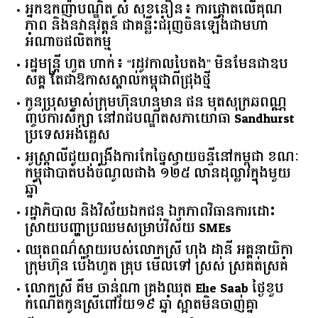
អ្នកឧកញ៉ាបណ្ឌិត សំ សុខនឿន៖ ការផ្តោតលើគុណ
ភាព និងនវានុវត្តន៍ ជាគន្លឹះជំរុញចិនឡើងជាមហា
អំណាចផលិតកម្ម
រដ្ឋមន្ត្រី ហួត ហាក់៖ “រដូវកាលបៃតង” មិនមែនជាឧប
សគ្គ តែជាឱកាសស្គាល់កម្ពុជាពីជ្រុងថ្មី
កូនប្រុសម្ចាស់ក្រុមហ៊ុនហនុមាន ផន មុតសុក្រឆពណ្ណ
ញ្ចប់ការសិក្សា នៅរាជបណ្ឌិតសភាយោធា Sandhurst
ប្រទេសអង់គ្លេស
អូស្ត្រាលី​ជួយ​ពង្រឹង​ការ​កែច្នៃ​ស្វាយចន្ទី​នៅ​កម្ពុជា​ ​ខណៈ​
កម្ពុជា​បាត់បង់​ចំណូល​ជាង​ ​១២៥​ ​លាន​ដុល្លារ​ក្នុង​មួយ​
ឆ្នាំ​
រដ្ឋាភិបាល​ ​និង​វិស័យ​ឯកជន ​ឯកភាព​វិធានការ​ដោះ
ស្រាយ​បញ្ហា​ប្រឈម​​សម្រាប់​វិស័យ​ ​SMEs​
ឈុតពណ៌ស្វាយរបស់លោកស្រី ហុង ដានី អគ្គ​នាយិកា​
ក្រុមហ៊ុន ប៉េងហួត គ្រុប មើលទៅ ស្រស់ ស្រគត់ស្រគំ
លោកស្រី គឹម ចាន់ណា គ្រងឈុត Elie Saab ថ្ងៃខួប
កំណើតកូនស្រីពៅវ័យ១៩ ឆ្នាំ ស្អាតមិនចាញ់គ្នា