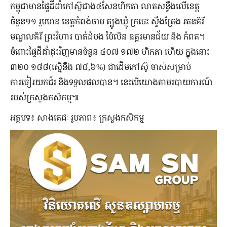
កម្ពុជាមានផ្ទៃដីដាំកៅស៊ូជាង៤សែនហិកតា លាតសន្ធឹងលើខេត្ត
ចំនួន១១ រួមមាន ខេត្តកំពង់ចាម ត្បូងឃ្មុំ ក្រចេះ ស្ទឹងត្រែង រតនគិរី
មណ្ឌលគិរី ព្រះវិហារ បាត់ដំបង ប៉ៃលិន ឧត្តរមានជ័យ និង កំពត។
ចំពោះផ្ទៃដីដាំដុះវិញមានចំនួន ៤០៧ ១៧២ ហិកតា ហើយ ក្នុងនោះ
៣២០ ១៨៨(ស្មើនឹង ៧៨,៦%) ជាដើមកៅស៊ូ ចាស់សម្រាប់
ការចៀរយកជ័រ និងទទួលផលបាន។ នេះបើយោងតាមរបាយការណ៍
របស់ក្រសួងកសិកម្ម៕
អត្ថបទ៖ សាងតេជៈ រូបភាព៖ ក្រសួងកសិកម្ម