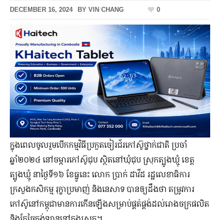
DECEMBER 16, 2024
BY
VIN CHANG
0
ក្នុងពេលចូលរួមបើកកម្មវិធីប្រកួតចៀរជ័រកៅស៊ូថ្នាក់ជាតិ ប្រចាំ
ឆ្នាំ២០២៤ នៅចម្ការកៅស៊ូជុប ស្ថិតនៅឃុំជុប ស្រុកត្បូងឃ្មុំ ខេត្ត
ត្បូងឃ្មុំ នាថ្ងៃទី១៦ ខែធ្នូនេះ លោក ប្រាក់ ដាវីដ រដ្ឋលេខាធិការ
ក្រសួងកសិកម្ម រុក្ខាប្រមាញ់ និងនេសាទ បានឲ្យដឹងថា តម្រូវការ
កៅស៊ូនៅកម្ពុជាមានការកើនឡើងសម្រាប់ផ្គត់ផ្គង់ដល់រោងចក្រផលិត
និងកែច្នៃកង់ឡាននៅក្នុងស្រុក។