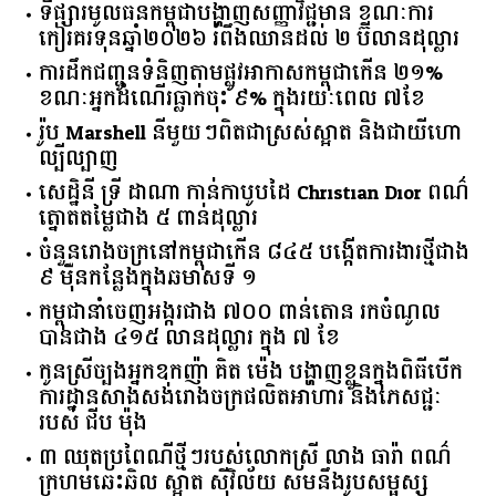
ទីផ្សារ​មូលធន​កម្ពុជា​បង្ហាញ​សញ្ញា​វិជ្ជមាន​ ​ខណៈ​ការ​
កៀរគរ​ទុន​ឆ្នាំ​២០២៦​ ​រំពឹង​ឈានដល់​ ​២​ ​ប៊ីលាន​ដុល្លារ​
ការដឹកជញ្ជូនទំនិញតាមផ្លូវអាកាសកម្ពុជាកើន ២១%
ខណៈអ្នកដំណើរធ្លាក់ចុះ ៩% ក្នុងរយៈពេល ៧ខែ
រ៉ូប Marshell នីមួយៗពិតជាស្រស់ស្អាត និងជាយីហោ
ល្បីល្បាញ
សេដ្ឋិនី ទ្រី ដាណា កាន់កាបូបដៃ Christian Dior ពណ៌
ត្នោតតម្លៃជាង ៥ ពាន់ដុល្លារ
ចំនួន​រោងចក្រ​នៅ​កម្ពុជា​កើន​ ​៨៤៥​ ​បង្កើត​ការងារ​ថ្មី​ជាង​
​៩​ ​ម៉ឺន​កន្លែង​ក្នុង​ឆមាស​ទី ​១​
កម្ពុជានាំចេញអង្ករជាង ៧០០ ពាន់តោន រកចំណូល
បានជាង ៤១៥ លានដុល្លារ ក្នុង ៧ ខែ
កូនស្រីច្បងអ្នកឧកញ៉ា គិត ម៉េង បង្ហាញខ្លួនក្នុងពិធីបើក
ការដ្ឋានសាងសង់រោងចក្រផលិតអាហារ និងភេសជ្ជៈ
របស់ ជីប ម៉ុង
៣ ឈុតប្រពៃណីថ្មីៗរបស់លោកស្រី លាង ធារ៉ា ពណ៌
ក្រហមឆេះឆិល ស្អាត ​ស៊ីវិល័យ សមនឹងរូបសម្ផស្ស