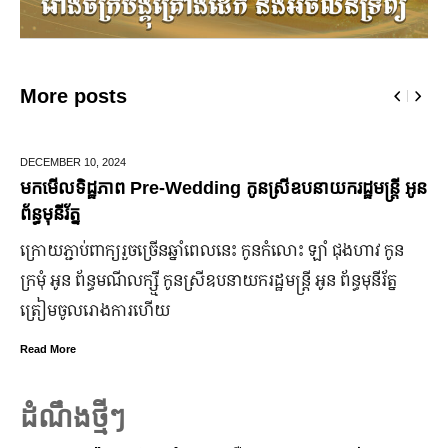
More posts
DECEMBER 10,
2024
J
មកមើលទិដ្ឋភាព Pre-Wedding កូនស្រីឧបនាយករដ្ឋមន្រ្តី អូន
ម
ព័ន្ធមុនីរ័ត្ន
ឆ
ក្រោយ​ភ្ជាប់​ពាក្យ​រួច​ច្រើន​ឆ្នាំ​ពេលនេះ កូនកំលោះ ឡាំ ជុងហាវ កូន
ក
ក្រមុំ អូន ព័ន្ធមណីលក្ស្មី កូនស្រី​ឧបនាយករដ្ឋមន្ត្រី អូន ព័ន្ធមុនីរ័ត្ន
ឡ
ត្រៀម​ចូល​រោងការ​ហើយ
ប
Read More
R
ដំណឹងថ្មីៗ