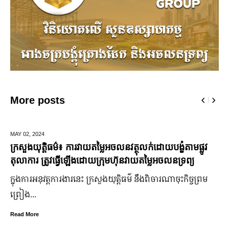
More posts
MAY 02,
2024
ក្រសួងយុត្តិធម៌៖ ការវាយតម្លៃអចលនវត្ថុលក់ដោយបង្ខំតាមផ្លូវ
តុលាការ ត្រូវធ្វើឡើងដោយក្រុមហ៊ុនវាយតម្លៃអចលនទ្រព្យ
ក្នុងការអនុវត្តការងារនេះ ក្រសួងយុត្តិធម៌ នឹងពិចារណាចុះកិច្ចព្រម
ព្រៀង...
Read More