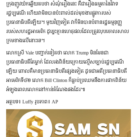
ក្រុងញូវយ៉កឆ្លើយតបថា សំណុំរឿងនេះ គឺជារឿងធម្មតានៃវិវាទ
រដ្ឋប្បវេណី ហើយវាមិនបានប៉ះពាល់ដល់មុខងារផ្លូវការបស់
ប្រធានាធិបតីឡើយ។ មួយវិញទៀត វាក៏មិនបានបំពានរដ្ឋធម្មនុញ្ញ
របស់សហរដ្ឋអាមេរិក ដូច្នេះគ្មានហេតុផលដែលត្រូវលុបចោលសាល
ក្រមខាងលើនោះទេ។
លោកស្រី Vale បញ្ជាក់ទៀតថា លោក Trump មិនមែនជា
ប្រធានាធិបតីតែម្នាក់ ដែលរងពិន័យក្រោយល្មើសច្បាប់រដ្ឋប្បវេណី
ឡើយ ពោលគឺមានប្រធានាធិបតីផ្សេងទៀត ដូចជាអតីប្រធានាធិបតី
អាមេរិកទី៤២ លោក Bill Clinton ក៏ធ្លាប់ប្រឈមនឹងការផាកពិន័យ
អំឡុងពេលលោកនៅកាន់តំណែងផងដែរ៕
អត្ថបទ៖ Luffy រូបភាព៖ AP