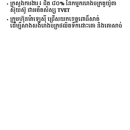
ក្រសួង​ការងារ​៖ ​ជិត​ ​៨០​% ​នៃ​កម្មករ​រោងចក្រ​តូយ៉ូតា ​
ស៊ុយ​ស៊ូ ​ជា​អតីត​សិស្ស​ ​TVET​
ក្រុមហ៊ុន​ម៉ាឡេស៊ី ជ្រើសយកខេត្ដពោធិ៍សាត់
ដើម្បីសាងសង់រោងចក្រផលិតទឹកដោះគោ និងគោសាច់