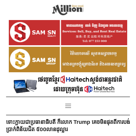
ទោះក្លាយជាប្រធានាធិបតី ក៏លោក Trump គេចមិនផុតពីការបង់
ប្រាក់ពិន័យជិត ៥០០លានដុល្លារ