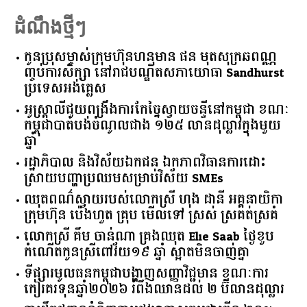
ដំណឹងថ្មីៗ
កូនប្រុសម្ចាស់ក្រុមហ៊ុនហនុមាន ផន មុតសុក្រឆពណ្ណ
ញ្ចប់ការសិក្សា នៅរាជបណ្ឌិតសភាយោធា Sandhurst
ប្រទេសអង់គ្លេស
អូស្ត្រាលី​ជួយ​ពង្រឹង​ការ​កែច្នៃ​ស្វាយចន្ទី​នៅ​កម្ពុជា​ ​ខណៈ​
កម្ពុជា​បាត់បង់​ចំណូល​ជាង​ ​១២៥​ ​លាន​ដុល្លារ​ក្នុង​មួយ​
ឆ្នាំ​
រដ្ឋាភិបាល​ ​និង​វិស័យ​ឯកជន ​ឯកភាព​វិធានការ​ដោះ
ស្រាយ​បញ្ហា​ប្រឈម​​សម្រាប់​វិស័យ​ ​SMEs​
ឈុតពណ៌ស្វាយរបស់លោកស្រី ហុង ដានី អគ្គ​នាយិកា​
ក្រុមហ៊ុន ប៉េងហួត គ្រុប មើលទៅ ស្រស់ ស្រគត់ស្រគំ
លោកស្រី គឹម ចាន់ណា គ្រងឈុត Elie Saab ថ្ងៃខួប
កំណើតកូនស្រីពៅវ័យ១៩ ឆ្នាំ ស្អាតមិនចាញ់គ្នា
ទីផ្សារ​មូលធន​កម្ពុជា​បង្ហាញ​សញ្ញា​វិជ្ជមាន​ ​ខណៈ​ការ​
កៀរគរ​ទុន​ឆ្នាំ​២០២៦​ ​រំពឹង​ឈានដល់​ ​២​ ​ប៊ីលាន​ដុល្លារ​