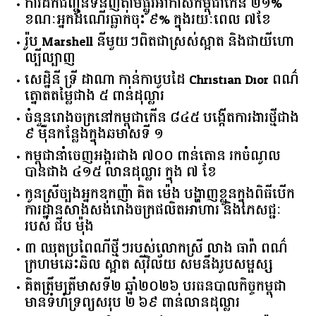
ការដឹកជញ្ជូនទំនិញតាមផ្លូវអាកាសកម្ពុជាកើន ២១%
ខណៈអ្នកដំណើរធ្លាក់ចុះ ៩% ក្នុងរយៈពេល ៧ខែ
រ៉ូប Marshell នីមួយៗពិតជាស្រស់ស្អាត និងជាយីហោ
ល្បីល្បាញ
សេដ្ឋិនី ទ្រី ដាណា កាន់កាបូបដៃ Christian Dior ពណ៌
ត្នោតតម្លៃជាង ៥ ពាន់ដុល្លារ
ចំនួន​រោងចក្រ​នៅ​កម្ពុជា​កើន​ ​៨៤៥​ ​បង្កើត​ការងារ​ថ្មី​ជាង​
​៩​ ​ម៉ឺន​កន្លែង​ក្នុង​ឆមាស​ទី ​១​
កម្ពុជានាំចេញអង្ករជាង ៧០០ ពាន់តោន រកចំណូល
បានជាង ៤១៥ លានដុល្លារ ក្នុង ៧ ខែ
កូនស្រីច្បងអ្នកឧកញ៉ា គិត ម៉េង បង្ហាញខ្លួនក្នុងពិធីបើក
ការដ្ឋានសាងសង់រោងចក្រផលិតអាហារ និងភេសជ្ជៈ
របស់ ជីប ម៉ុង
៣ ឈុតប្រពៃណីថ្មីៗរបស់លោកស្រី លាង ធារ៉ា ពណ៌
ក្រហមឆេះឆិល ស្អាត ​ស៊ីវិល័យ សមនឹងរូបសម្ផស្ស
គិត​ត្រឹមត្រីមាស​ទី​២​ ​ឆ្នាំ​២០២៦​ បរធន​បាលកិច្ច​កម្ពុជា​ ​
មាន​ទំហំ​ទ្រព្យ​សរុប​ ​២.៦៩​ ​ពាន់លាន​ដុល្លារ​