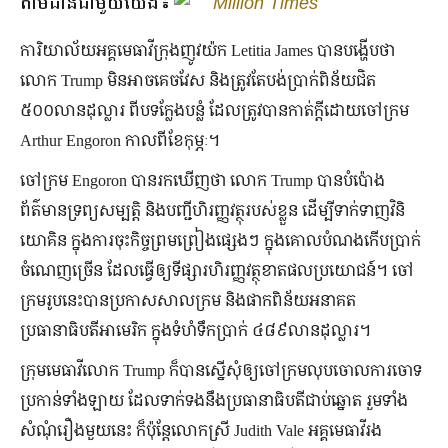
តាមដានជាមួយយើង៖
Million Times
ការិយាល័យអគ្គមេធាវីក្រុងញូវយ៉ក Letitia James បានបង្ហើបថា
លោក Trump មិនអាចគេចវែស និងត្រូវតែបង់ប្រាក់ពិន័យជិត
៥០០លានដុល្លារ ពីបទក្លែងបន្លំ ដែលត្រូវបានកាត់ក្ដីដោយចៅក្រម
Arthur Engoron កាលពីខែកុម្ភៈ។
ចៅក្រម Engoron បានរកឃើញថា លោក Trump បានបំប៉ោង
ព័ត៌មានទ្រព្យសម្បត្តិ និងបញ្ជីហិរញ្ញវត្ថុរបស់ខ្លួន ដើម្បីទាក់ទាញវិនិ
យោគិន ក្នុងការចុះកិច្ចព្រមព្រៀងផ្សេងៗ ក្នុងគោលបំណងកើបប្រាក់
ចំណេញច្រើន ដែលធ្វើឲ្យទីផ្សារហិរញ្ញវត្ថុខាតផលប្រយោជន៍។ ចៅ
ក្រមរូបនេះបានប្រកាសសាលក្រម និងផាកពិន័យអនាគត
ប្រធានាធិបតីអាមេរិក ក្នុងទំហំទឹកប្រាក់ ៤៨៩លានដុល្លារ។
ក្រុមមេធាវីលោក Trump ក៏បានស្នើសុំឲ្យចៅក្រមលុបចោលការចោទ
ប្រកាន់ទាំងឡាយ ដែលទាក់ទងនឹងប្រធានាធិបតីជាប់ឆ្នោត រួមទាំង
សំណុំរឿងមួយនេះ ក៏ប៉ុន្តែលោកស្រី Judith Vale អគ្គមេធាវីរង