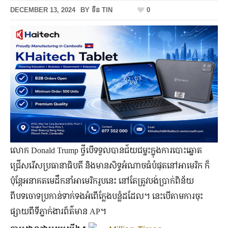
DECEMBER 13, 2024
BY
ទីន TIN
0
លោក Donald Trump ថ្វីបើទទួលបានជ័យជម្នះក្នុងការបោះឆ្នោត
ជ្រើសរើសប្រធានាធិបតី និងមានសិទ្ធអំណាចធំបំផុតនៅអាមេរិក ក៏
ប៉ុន្តែអនាគតមេដឹកនាំអាមេរិករូបនេះ នៅតែត្រូវបង់ប្រាក់ពិន័យ
ពីបទចោទប្រកាន់ទាក់ទងអំពើក្លែងបន្លំដដែល។ នេះបើតាមការចុះ
ផ្សាយពីទីភ្នាក់ងារព័ត៌មាន AP។