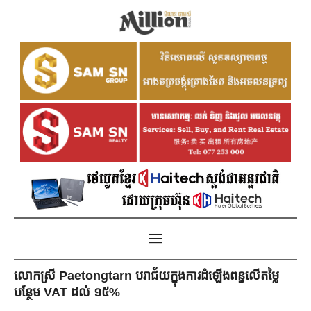
លោកស្រី Paetongtarn បរាជ័យក្នុងការដំឡើងពន្ធលើតម្លៃ
បន្ថែម VAT ដល់ ១៥%