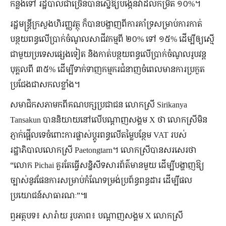
កន្លងទៅ រដ្ឋបាលជាច្រើនបានស្នើឱ្យបង្កើនវាដល់កម្រិត ១០%។
រដ្ឋមន្ត្រីក្រសួងហិរញ្ញវត្ថុ ក៏បានបង្ហាញពីការគាំទ្រសម្រាប់ការកាត់
បន្ថយពន្ធលើប្រាក់ចំណូលសាជីវកម្មពី ២០% ទៅ ១៥% ដើម្បីឲ្យស្មើ
ជាមួយប្រទេសផ្សេងទៀត និងកាត់បន្ថយពន្ធលើប្រាក់ចំណូលរូបវន្ត
បុគ្គលពី ៣៥% ដើម្បីទាក់ទាញកម្មករជំនាញចំពេលមានការប្រកួត
ប្រជែងជាសកលខ្លាំង។
សមាជិកសភាមកពីគណបក្សប្រជាជន លោកស្រី Sirikanya
Tansakun បាននិយាយនៅលើបណ្តាញសង្គម X ថា លោកស្រីមិន
ភ្ញាក់ផ្អើលទេចំពោះការផ្លាស់ប្តូរពន្ធលើតម្លៃបន្ថែម VAT របស់
រដ្ឋាភិបាលលោកស្រី Paetongtarn។ លោកស្រីបានសរសេរថា
“លោក Pichai គួរតែធ្វើសន្និសីទសារព័ត៌មានមួយ ដើម្បីបង្ហាញឱ្យ
ច្បាស់នូវផែនការសម្រាប់កំណែទម្រង់ប្រព័ន្ធពន្ធដារ ដើម្បីផល
ប្រយោជន៍សាធារណៈ”៕
ឭអត្ថបទ៖ សារ៉ាយ រូបភាព៖ បណ្តាញសង្គម X លោកស្រី