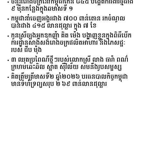
ចំនួន​រោងចក្រ​នៅ​កម្ពុជា​កើន​ ​៨៤៥​ ​បង្កើត​ការងារ​ថ្មី​ជាង​
​៩​ ​ម៉ឺន​កន្លែង​ក្នុង​ឆមាស​ទី ​១​
កម្ពុជានាំចេញអង្ករជាង ៧០០ ពាន់តោន រកចំណូល
បានជាង ៤១៥ លានដុល្លារ ក្នុង ៧ ខែ
កូនស្រីច្បងអ្នកឧកញ៉ា គិត ម៉េង បង្ហាញខ្លួនក្នុងពិធីបើក
ការដ្ឋានសាងសង់រោងចក្រផលិតអាហារ និងភេសជ្ជៈ
របស់ ជីប ម៉ុង
៣ ឈុតប្រពៃណីថ្មីៗរបស់លោកស្រី លាង ធារ៉ា ពណ៌
ក្រហមឆេះឆិល ស្អាត ​ស៊ីវិល័យ សមនឹងរូបសម្ផស្ស
គិត​ត្រឹមត្រីមាស​ទី​២​ ​ឆ្នាំ​២០២៦​ បរធន​បាលកិច្ច​កម្ពុជា​ ​
មាន​ទំហំ​ទ្រព្យ​សរុប​ ​២.៦៩​ ​ពាន់លាន​ដុល្លារ​