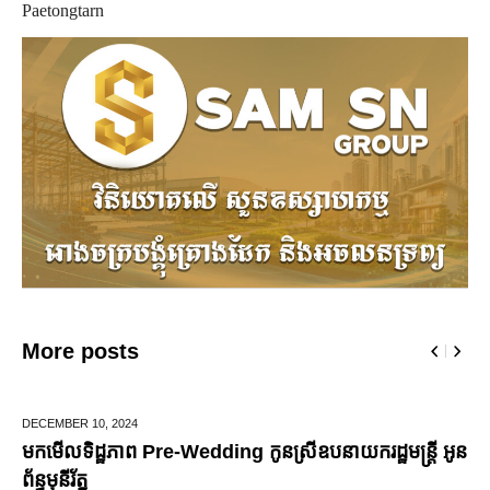
Paetongtarn
More posts
DECEMBER 10,
2024
មកមើលទិដ្ឋភាព Pre-Wedding កូនស្រីឧបនាយករដ្ឋមន្រ្តី អូន
ព័ន្ធមុនីរ័ត្ន