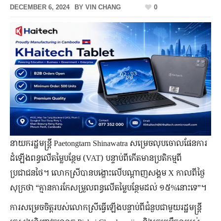
DECEMBER 6, 2024
BY
VIN CHANG
0
នាយករដ្ឋមន្ត្រី Paetongtarn Shinawatra សម្រេចលុបចោលផែនការ
ដំឡើងពន្ធលើតម្លៃបន្ថែម (VAT) បន្ទាប់ពីកើតមានប្រតិកម្មពី
ប្រជាជនថៃ។ លោកស្រីបាន​បង្ហោះ​លើ​បណ្តាញសង្គម X កាល​ពី​ថ្ងៃ​
សុក្រ​ថា “គ្មាន​ការ​កែសម្រួល​ពន្ធ​លើ​តម្លៃ​បន្ថែម​ដល់ ១៥%នោះទេ”។
ការ​សម្រេច​ចិត្ត​របស់លោកស្រី​ធ្វើ​ឡើង​បន្ទាប់​ពី​ជំនួប​ជាមួយ​រដ្ឋមន្ត្រី​