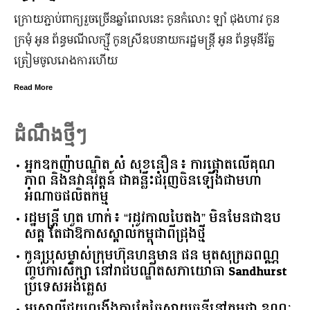
ក្រោយ​ភ្ជាប់​ពាក្យ​រួច​ច្រើន​ឆ្នាំ​ពេលនេះ កូនកំលោះ ឡាំ ជុងហាវ កូន
ក្រមុំ អូន ព័ន្ធមណីលក្ស្មី កូនស្រី​ឧបនាយករដ្ឋមន្ត្រី អូន ព័ន្ធមុនីរ័ត្ន
ត្រៀម​ចូល​រោងការ​ហើយ
Read More
ដំណឹងថ្មីៗ
អ្នកឧកញ៉ាបណ្ឌិត សំ សុខនឿន៖ ការផ្តោតលើគុណ
ភាព និងនវានុវត្តន៍ ជាគន្លឹះជំរុញចិនឡើងជាមហា
អំណាចផលិតកម្ម
រដ្ឋមន្ត្រី ហួត ហាក់៖ “រដូវកាលបៃតង” មិនមែនជាឧប
សគ្គ តែជាឱកាសស្គាល់កម្ពុជាពីជ្រុងថ្មី
កូនប្រុសម្ចាស់ក្រុមហ៊ុនហនុមាន ផន មុតសុក្រឆពណ្ណ
ញ្ចប់ការសិក្សា នៅរាជបណ្ឌិតសភាយោធា Sandhurst
ប្រទេសអង់គ្លេស
អូស្ត្រាលី​ជួយ​ពង្រឹង​ការ​កែច្នៃ​ស្វាយចន្ទី​នៅ​កម្ពុជា​ ​ខណៈ​