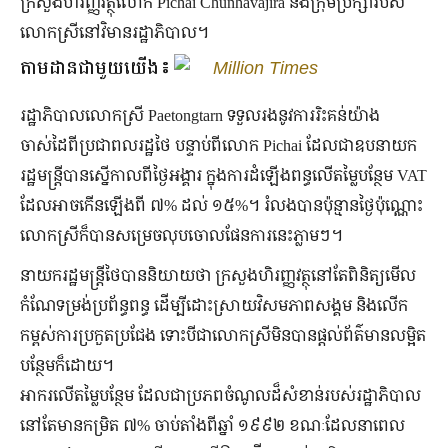
ក្រសួង​ហិរញ្ញវត្ថុលោក Pichai Chunhavajira និង​ក្រុម​ប្រឹក្សា​របស់​
លោកស្រី​នៅ​វិមាន​រដ្ឋាភិបាល។
តាមដានជាមួយយើង៖
Million Times
រដ្ឋាភិបាលលោកស្រី Paetongtarn ទទួលរងនូវការរិះគន់យ៉ាង
ចាស់ដៃពីប្រជាពលរដ្ឋថៃ បន្ទាប់ពីលោក Pichai ដែលជាឧបនាយក
រដ្ឋមន្ត្រីបានស្នើកាលពីថ្ងៃអង្គារ ក្នុងការដំឡើងពន្ធលើតម្លៃបន្ថែម VAT
ដែលអាចកើនឡើងពី ៧% ដល់ ១៥%។ រំលងបានប៉ុន្មានថ្ងៃប៉ុណ្ណោះ
លោកស្រីក៏បានសម្រេចលុបចោលផែនការនេះភ្លាមៗ។
នាយករដ្ឋមន្ត្រីថៃបាននិយាយថា ក្រសួងហិរញ្ញវត្ថុនៅតែពិនិត្យមើល
កំណែទម្រង់ប្រព័ន្ធពន្ធ ដើម្បីដោះស្រាយវិសមភាពសង្គម និងលើក
កម្ពស់ការប្រកួតប្រជែង ទោះបីជាលោកស្រីមិនបានផ្តល់ព័ត៌មានលម្អិត
បន្ថែមក៏ដោយ។
អាករលើតម្លៃបន្ថែម ដែលជាប្រភពចំណូលដ៏សំខាន់របស់រដ្ឋាភិបាល
នៅតែមានកម្រិត ៧% ចាប់តាំងពីឆ្នាំ ១៩៩២ ខណៈដែលនាពេល