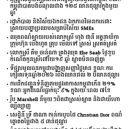
កម្ពុជា​បាត់បង់​ចំណូល​ជាង​ ​១២៥​ ​លាន​ដុល្លារ​ក្នុង​មួយ​
ឆ្នាំ​
រដ្ឋាភិបាល​ ​និង​វិស័យ​ឯកជន ​ឯកភាព​វិធានការ​ដោះ
ស្រាយ​បញ្ហា​ប្រឈម​​សម្រាប់​វិស័យ​ ​SMEs​
ឈុតពណ៌ស្វាយរបស់លោកស្រី ហុង ដានី អគ្គ​នាយិកា​
ក្រុមហ៊ុន ប៉េងហួត គ្រុប មើលទៅ ស្រស់ ស្រគត់ស្រគំ
លោកស្រី គឹម ចាន់ណា គ្រងឈុត Elie Saab ថ្ងៃខួប
កំណើតកូនស្រីពៅវ័យ១៩ ឆ្នាំ ស្អាតមិនចាញ់គ្នា
ទីផ្សារ​មូលធន​កម្ពុជា​បង្ហាញ​សញ្ញា​វិជ្ជមាន​ ​ខណៈ​ការ​
កៀរគរ​ទុន​ឆ្នាំ​២០២៦​ ​រំពឹង​ឈានដល់​ ​២​ ​ប៊ីលាន​ដុល្លារ​
ការដឹកជញ្ជូនទំនិញតាមផ្លូវអាកាសកម្ពុជាកើន ២១%
ខណៈអ្នកដំណើរធ្លាក់ចុះ ៩% ក្នុងរយៈពេល ៧ខែ
រ៉ូប Marshell នីមួយៗពិតជាស្រស់ស្អាត និងជាយីហោ
ល្បីល្បាញ
សេដ្ឋិនី ទ្រី ដាណា កាន់កាបូបដៃ Christian Dior ពណ៌
ត្នោតតម្លៃជាង ៥ ពាន់ដុល្លារ