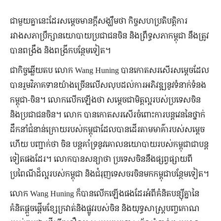
ជាមួយគ្នានេះដែរសម្ដេចមានក្តីសង្ឃឹមថា កិច្ចសហប្រតិបត្តិការ
រវាងសភាប្រឹក្សានយោបាយប្រជាជនចិន និងព្រឹទ្ធសភាកម្ពុជា នឹងត្រូវ
បានពង្រឹង និងពង្រីកបន្ថែមទៀត។
ជាកិច្ចឆ្លើយតប លោក Wang Huning បានកោតសរសើរសម្តេចដែល
បានរួមវិភាគទានយ៉ាងច្រើនលើសលុបដល់ការអភិវឌ្ឍនូវទំនាក់ទំនង
កម្ពុជា-ចិន។ លោកលើកឡើងថា សម្តេចជាមិត្តល្អរបស់ប្រទេសចិន
និងប្រជាជនចិន។ លោក បានកោតសរសើរចំពោះការបន្តវេននៃថ្នាក់
ដឹកនាំជំនាន់ក្រោយរបស់កម្ពុជាដែលបានដើរតាមមាគ៌ារបស់សម្ដេច
ហើយ បញ្ជាក់ថា ចិន ​បន្តគាំទ្រនូវគោលនយោបាយរបស់កម្ពុជាជាបន្ត
ទៀតផងដែរ។ លោកបានសន្យាថា ប្រទេសចិននឹងផ្សព្វផ្សាយពី
ប្រពៃណីដ៏ល្អរបស់កម្ពុជា និងជំរុញទេសចរចិនមកកម្ពុជាបន្ថែមទៀត។
លោក Wang Huning ក៏បានលើកឡើងផងដែរអំពីគំនិតបន្ស៊ីគ្នានៃ
គំនិតផ្ដួចផ្ដើមខ្សែក្រវាត់និងផ្លូវរបស់ចិន និងយុទ្ធសាស្ត្របញ្ចកោណ