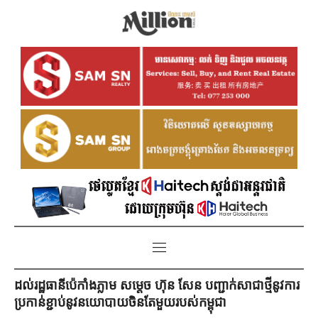
ដល់រដ្ឋធានីប៉េកាំងភ្លាម សម្ដេច ហ៊ុន សែន បញ្ជាក់សាជាថ្មីនូវការ
ប្រកាន់ខ្ជាប់នូវនយោបាយចិនតែមួយរបស់កម្ពុជា