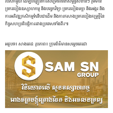
របស់កម្ពុជា ដើម្បីពន្លឿនការសម្រេចរចនាសម្ព័ន្ធសំខាន់ៗ រួមមាន
ច្រករបៀងឧស្សាហកម្ម និងបច្ចេកវិទ្យា ច្រករបៀងមច្ឆា និងអង្ករ និង
ការអភិវឌ្ឍកសិកម្មទំនើបជាដើម និងការកសាងច្រករបៀងគម្រូថ្មីនៃ
កិច្ចសហប្រតិបត្តិការរវាងប្រទេសទាំងពីរ៕
អត្ថបទ៖ សាងតេជៈ រូបភាព៖ ក្រុមព័ត៌មានសម្តេចតេជោ