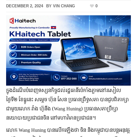
DECEMBER 2, 2024
BY
VIN CHANG
0
ក្នុងដំណើរបំពេញទស្សនកិច្ចដល់រដ្ឋធានីប៉េកាំងភ្លាមនៅរសៀល
ថ្ងៃទី២ ខែធ្នូនេះ សម្តេច ហ៊ុន សែន ប្រធានព្រឹទ្ធសភា បានជួបពិភាក្សា
ជាមួយលោក វ៉ាង ហ៊ូនីង (Wang Huning) ប្រធានសភាប្រឹក្សា
នយោបាយប្រជាជនចិន ​នៅមហាវិមានប្រជាជន។
លោក Wang Huning បានលើកឡើងថា ចិន និងកម្ពុជាបានបន្តអនុវត្ត