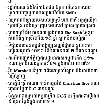
ឆ្នាំ​
រដ្ឋាភិបាល​ ​និង​វិស័យ​ឯកជន ​ឯកភាព​វិធានការ​ដោះ
ស្រាយ​បញ្ហា​ប្រឈម​​សម្រាប់​វិស័យ​ ​SMEs​
ឈុតពណ៌ស្វាយរបស់លោកស្រី ហុង ដានី អគ្គ​នាយិកា​
ក្រុមហ៊ុន ប៉េងហួត គ្រុប មើលទៅ ស្រស់ ស្រគត់ស្រគំ
លោកស្រី គឹម ចាន់ណា គ្រងឈុត Elie Saab ថ្ងៃខួប
កំណើតកូនស្រីពៅវ័យ១៩ ឆ្នាំ ស្អាតមិនចាញ់គ្នា
ទីផ្សារ​មូលធន​កម្ពុជា​បង្ហាញ​សញ្ញា​វិជ្ជមាន​ ​ខណៈ​ការ​
កៀរគរ​ទុន​ឆ្នាំ​២០២៦​ ​រំពឹង​ឈានដល់​ ​២​ ​ប៊ីលាន​ដុល្លារ​
ការដឹកជញ្ជូនទំនិញតាមផ្លូវអាកាសកម្ពុជាកើន ២១%
ខណៈអ្នកដំណើរធ្លាក់ចុះ ៩% ក្នុងរយៈពេល ៧ខែ
រ៉ូប Marshell នីមួយៗពិតជាស្រស់ស្អាត និងជាយីហោ
ល្បីល្បាញ
សេដ្ឋិនី ទ្រី ដាណា កាន់កាបូបដៃ Christian Dior ពណ៌
ត្នោតតម្លៃជាង ៥ ពាន់ដុល្លារ
ចំនួន​រោងចក្រ​នៅ​កម្ពុជា​កើន​ ​៨៤៥​ ​បង្កើត​ការងារ​ថ្មី​ជាង​
​៩​ ​ម៉ឺន​កន្លែង​ក្នុង​ឆមាស​ទី ​១​