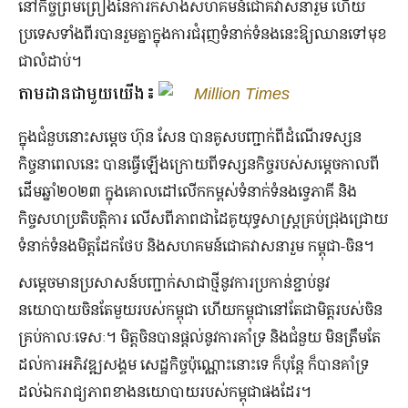
នៅកិច្ចព្រមព្រៀងនៃការកសាងសហគមន៍ជោគវាសនារួម ហើយ
ប្រទេសទាំងពីរបានរួមគ្នាក្នុងការជំរុញទំនាក់ទំនងនេះឱ្យឈានទៅមុខ
ជាលំដាប់។
តាមដានជាមួយយើង៖
Million Times
ក្នុងជំនួបនោះសម្តេច ហ៊ុន សែន បានគូសបញ្ជាក់ពីដំណើរទស្សន
កិច្ចនាពេលនេះ បានធ្វើឡើងក្រោយពីទស្សនកិច្ចរបស់សម្ដេចកាលពី
ដើមឆ្នាំ២០២៣ ក្នុងគោលដៅលើកកម្ពស់ទំនាក់ទំនងទ្វេភាគី និង
កិច្ចសហប្រតិបត្តិការ លើសពីភាពជាដៃគូយុទ្ធសាស្ត្រគ្រប់ជ្រុងជ្រោយ
ទំនាក់ទំនងមិត្តដែកថែប និងសហគមន៍ជោគវាសនារួម កម្ពុជា-ចិន។
សម្ដេចមានប្រសាសន៍បញ្ជាក់សាជាថ្មីនូវការប្រកាន់ខ្ជាប់នូវ
នយោបាយចិនតែមួយរបស់កម្ពុជា ហើយកម្ពុជានៅតែជាមិត្តរបស់ចិន
គ្រប់កាលៈទេសៈ។ មិត្តចិនបានផ្ដល់នូវការគាំទ្រ និងជំនួយ មិនត្រឹមតែ
ដល់ការអភិវឌ្ឍសង្គម សេដ្ឋកិច្ចប៉ុណ្ណោះនោះទេ ក៏បុន្តែ ក៏បានគាំទ្រ
ដល់ឯករាជ្យភាពខាងនយោបាយរបស់កម្ពុជាផងដែរ។