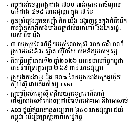
កម្ពុជានាំចេញអង្ករជាង ៧០០ ពាន់តោន រកចំណូល
បានជាង ៤១៥ លានដុល្លារ ក្នុង ៧ ខែ
កូនស្រីច្បងអ្នកឧកញ៉ា គិត ម៉េង បង្ហាញខ្លួនក្នុងពិធីបើក
ការដ្ឋានសាងសង់រោងចក្រផលិតអាហារ និងភេសជ្ជៈ
របស់ ជីប ម៉ុង
៣ ឈុតប្រពៃណីថ្មីៗរបស់លោកស្រី លាង ធារ៉ា ពណ៌
ក្រហមឆេះឆិល ស្អាត ​ស៊ីវិល័យ សមនឹងរូបសម្ផស្ស
គិត​ត្រឹមត្រីមាស​ទី​២​ ​ឆ្នាំ​២០២៦​ បរធន​បាលកិច្ច​កម្ពុជា​ ​
មាន​ទំហំ​ទ្រព្យ​សរុប​ ​២.៦៩​ ​ពាន់លាន​ដុល្លារ​
ក្រសួង​ការងារ​៖ ​ជិត​ ​៨០​% ​នៃ​កម្មករ​រោងចក្រ​តូយ៉ូតា ​
ស៊ុយ​ស៊ូ ​ជា​អតីត​សិស្ស​ ​TVET​
ក្រុមហ៊ុន​ម៉ាឡេស៊ី ជ្រើសយកខេត្ដពោធិ៍សាត់
ដើម្បីសាងសង់រោងចក្រផលិតទឹកដោះគោ និងគោសាច់
ADB ផ្តល់ឥណទានសម្បទាន ២៥០លានដុល្លារ ដល់
កម្ពុជា ដើម្បីរក្សាស្ថិរភាពសេដ្ឋកិច្ច