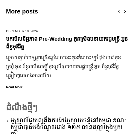
More posts
ECEMBER 10,
2024
JUN
កមើលទិដ្ឋភាព Pre-Wedding កូនស្រីឧបនាយករដ្ឋមន្រ្តី អូន
មក
ន្ធមុនីរ័ត្ន
ឆ្
្រោយ​ភ្ជាប់​ពាក្យ​រួច​ច្រើន​ឆ្នាំ​ពេលនេះ កូនកំលោះ ឡាំ ជុងហាវ កូន
ក្រ
រមុំ អូន ព័ន្ធមណីលក្ស្មី កូនស្រី​ឧបនាយករដ្ឋមន្ត្រី អូន ព័ន្ធមុនីរ័ត្ន
ឡើង
្រៀម​ចូល​រោងការ​ហើយ
ប្
ead More
Rea
ដំណឹងថ្មីៗ
អូស្ត្រាលី​ជួយ​ពង្រឹង​ការ​កែច្នៃ​ស្វាយចន្ទី​នៅ​កម្ពុជា​ ​ខណៈ​
កម្ពុជា​បាត់បង់​ចំណូល​ជាង​ ​១២៥​ ​លាន​ដុល្លារ​ក្នុង​មួយ​