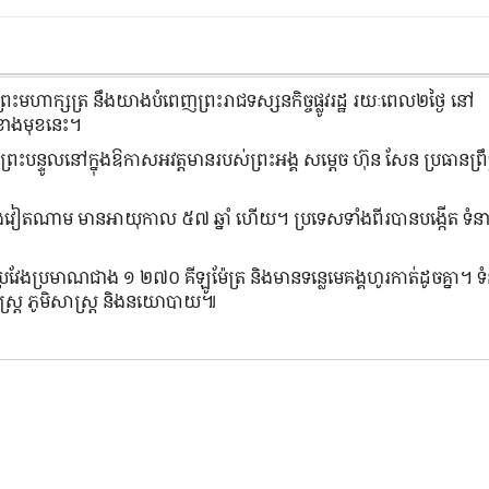
្រះមហាក្សត្រ នឹងយាងបំពេញព្រះរាជទស្សនកិច្ចផ្លូវរដ្ឋ រយៈពេល២ថ្ងៃ នៅ
 ខាងមុខនេះ។
នព្រះបន្ទូលនៅក្នុងឱកាសអវត្តមានរបស់ព្រះអង្គ សម្តេច ហ៊ុន សែន ប្រធានព្រឹ
ា និងវៀតណាម មានអាយុកាល ៥៧ ឆ្នាំ ហើយ។ ប្រទេសទាំងពីរបានបង្កើត ទំនា
។
្រវែងប្រមាណជាង ១ ២៧០ គីឡូម៉ែត្រ និងមានទន្លេមេគង្គហូរកាត់ដូចគ្នា។ ទ
សាស្ត្រ ភូមិសាស្ត្រ និងនយោបាយ៕