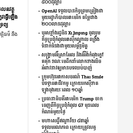
៥០០ដុល្លារ
ចលនវត្ថុ
OpenAI ទទួលបានកិច្ចព្រមព្រៀងជា
មួយរដ្ឋាភិបាលអាមេរិក តម្លៃជាង
ូវធ្វើឡើង
២០០លានដុល្លារ
រព្យ
បុរសខ្លាំងរដ្ឋចិន Xi Jinping ចូលរួម
្តិធម៌ នឹង
កិច្ចប្រជុំកំពូលអាស៊ីកណ្ដាល ពង្រឹង
ទំនាក់ទំនងជាមួយសម្ព័ន្ធមិត្ត
សង្គ្រាមអ៊ីស្រាអែល និងអ៊ីរ៉ង់កំពុងក្ដៅ
គគុក ខណៈមេដឹកនាំលោកខាងលិច
អំពាវនាវឲ្យមានបទឈប់បាញ់
ក្រុមហ៊ុនអាកាសចរណ៍ Thai Smile
បិទទ្វារអាជីវកម្ម ក្រោយរកស៊ីខាត
ឡុងចុងរយៈពេល ១០ឆ្នាំ
ប្រធានាធិបតីអាមេរិក Trump ចាក
ចេញពីកិច្ចប្រជុំកំពូល G7 មុនពេល
កំណត់មួយថ្ងៃ
មហាសេដ្ឋីឥណ្ឌាវ័យ ៥៣ឆ្នាំ
ទទួលមរណភាព ក្រោយត្រូវសត្វ