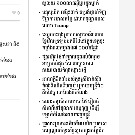
ឲ្យលុយ ១០០លានដុល្លារក្នុងម្នាក់
មនុស្សជិត ៧ម៉ឺននាក់ តម្រង់ជួរចាំទិញ
0
ទិដ្ឋាការមាសតម្លៃ ៥លានដុល្លាររបស់
លោក Trump
ខេត្តកោះកុងប្រកាសស្វាគមន៍ពលករ
ខ្មែរវិលត្រឡប់មកពីថៃនៅក្នុងខេត្តខ្វះ
ទ្ធសភា នឹង
កម្លាំងពលកម្មជាង៧ ០០០កន្លែង
ផ្សារហ៊ុនថៃដាំក្បាលចុះដល់ចំណុច
ក់ទំនង
អាក្រក់បំផុត ចំពេលស្ថានភាព
នយោបាយកំពុងរង្គោះរង្គើ
ំនាក់ទំនង
អាណត្តិដឹកនាំរបស់កូនស្រីថាក់ស៊ីន
កំពុងខិតជិតទីបញ្ចប់ ក្រោយមន្ត្រីធំៗ
ដឹកដៃគ្នាលាលែងពីតំណែង
គណៈកម្មាធិការយោធាថៃ រៀបចំ
សំណើទៅតុលាការធម្មនុញ្ញ ដើម្បី
ទម្លាក់តំណែងនាយករដ្ឋមន្ត្រី
គ្រួសារប្រធានាធិបតីអាមេរិក ប្រកាស
បញ្ចេញលក់ទូរស័ព្ទស្មាតហ្វូនតម្លៃជិត