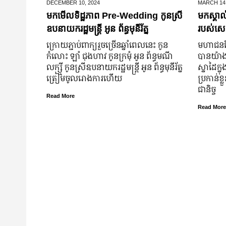
DECEMBER 10,
2024
MARCH 14
មកមើលទិដ្ឋភាព Pre-Wedding កូនស្រី
មកស្គាល
ឧបនាយករដ្ឋមន្រ្តី អូន ព័ន្ធមុនីរ័ត្ន
របស់សេដ
ក្រោយ​ភ្ជាប់​ពាក្យ​រួច​ច្រើន​ឆ្នាំ​ពេលនេះ កូន
មហាជន​ពិ
កំលោះ ឡាំ ជុងហាវ កូនក្រមុំ អូន ព័ន្ធមណី
បាន​យ៉ាង​ច
លក្ស្មី កូនស្រី​ឧបនាយករដ្ឋមន្ត្រី អូន ព័ន្ធមុនីរ័ត្ន
ស្នាដៃ​ក្ន
ត្រៀម​ចូល​រោងការ​ហើយ
ប្រកាន់​ខ
ជានិច្ច
Read More
Read More