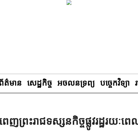
ព័ត៌មាន
សេដ្ឋកិច្ច
អចលនទ្រព្យ
បច្ចេកវិទ្យា
ពេញព្រះរាជទស្សនកិច្ចផ្លូវរដ្ឋរយៈពេ