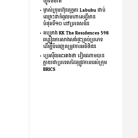
ឃ្មុំទិចមាត់
ម្ចាស់ក្រុមហ៊ុនតុក្កតា Labubu ជាប់
ឈ្មោះជាកំពូលមហាសេដ្ឋីមាន
បំផុតទី១០ នៅប្រទេសចិន
គម្រោង KK The Residences 598
ពន្លឿនការសាងសង់ផ្ទះគ្រប់ប្រភេទ
ដើម្បីបំពេញតម្រូវការអតិថិជន
ប្រេស៊ីលអះអាងថា វៀតណាមបាន
ក្លាយជាប្រទេសដៃគូផ្លូវការរបស់ក្រុម
BRICS