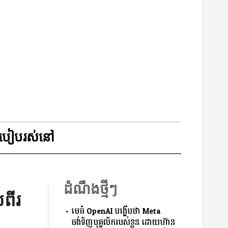
របៀបរស់នៅ
ដំណឹងថ្មីៗ
លពីរ
មេធំ OpenAI បង្ហើបថា Meta
ចង់ទិញបុគ្គលិករបស់ខ្លួន ដោយហ៊ាន