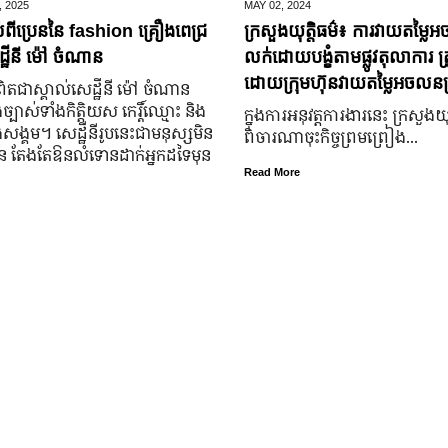
,
2025
MAY 02,
2024
់ពីប្រេននៃ​ fashion គ្រឿងពេជ្រ
ក្រសួងយុត្តិធម៌៖ ការវាយតម្លៃអ
្ឋីនី ម៉ៅ ចំណាន
លក់ដោយបង្ខំតាមផ្លូវតុលាការ ត្រ
ដោយក្រុមហ៊ុនវាយតម្លៃអចលនទ្
តជា​ស្គាល់​សេដ្ឋី​នី ម៉ៅ ចំណាន
្បាស់​ទាំង​កិត្តិយស កេរ្តិ៍ឈ្មោះ និង​
ក្នុងការអនុវត្តការងារនេះ ក្រសួងយុត
ុង​សង្គម។ សេដ្ឋី​នី​រូប​នេះ​ជា​មនុស្ស​មិន​
ពិចារណាចុះកិច្ចព្រមព្រៀង...
្លួន តែងតែ​ឱនលំទោន​ដាក់​អ្នក​ដទៃ​មុន​
Read More