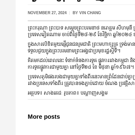
NOVEMBER 27, 2024
BY
VIN CHANG
ព្រះករុណា ព្រះបាទ សម្តេចព្រះបរមនាថ នរោត្តម សីហមុនី ព
ប្រទេសវៀតណាម ចាប់ពីថ្ងៃទី២៨-២៩ ខែវិច្ឆិកា ឆ្នាំ២០២៤
ក្នុងសារលិខិតមួយផ្ញើជូនជនរួមជាតិ ព្រះមហាក្សត្រ ទ្រង់មា
ទទួលជួយក្នុងព្រះបរមនាមព្រះអង្គជាប្រមុខរដ្ឋស្តីទី។
គិតមកដល់ពេលនេះ ទំនាក់ទំនងការទូត ផ្លូវការរវាងកម្ពុជ
ការទូតផ្លូវការជាមួយគ្នា នៅថ្ងៃទី២៤ ខែ មិថុនា ឆ្នាំ១៩៦៧
ប្រទេសភូមិផងរបងជាមួយគ្នាទាំងពីរនេះមានព្រំដែនជាប់គ្នាប
រវាងប្រទេសទាំងពីរ ត្រូវបានចងភ្ជាប់ដោយ ចំណង ប្រវត្តិ
អត្ថបទ៖ សាងតេជៈ រូបភាព៖ បណ្តាញសង្គម
More posts