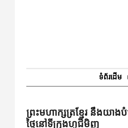
ទំព័រដើម
ព្រះមហាក្សត្រខ្មែរ នឹងយាងបំ
ថ្ងៃនៅទីក្រុងហូជីមិញ