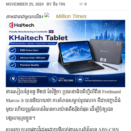
NOVEMBER 25, 2024
BY
ទីន TIN
0
Million Times
តាមដានជាមួយយើង៖
នារសៀលថ្ងៃចន្ទ ទី២៥ ខែវិច្ឆិកា ប្រធានាធិបតីហ្វីលីពីន Ferdinand
Marcos Jr បាននិយាយថា ការគំរាមសម្លាប់រូបលោក គឺជាបញ្ហាដ៏ធំ
មួយ ហើយត្រូវតែចាត់វិធានការយ៉ាងតឹងរ៉ឹងបំផុត ដើម្បីកុំឲ្យជន
បង្កហេតុរួចខ្លួន។
តាមរយៈការបង្ហោះវីដេអូដោយទីភ្នាក់ងារសារព័ត៌មាន ABS-CBN