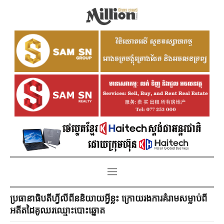
ប្រធានាធិបតីហ្វីលីពីននិយាយអ្វីខ្លះ ក្រោយរងការគំរាមសម្លាប់ពី
អតីតដៃគូឈរឈ្មោះបោះឆ្នោត