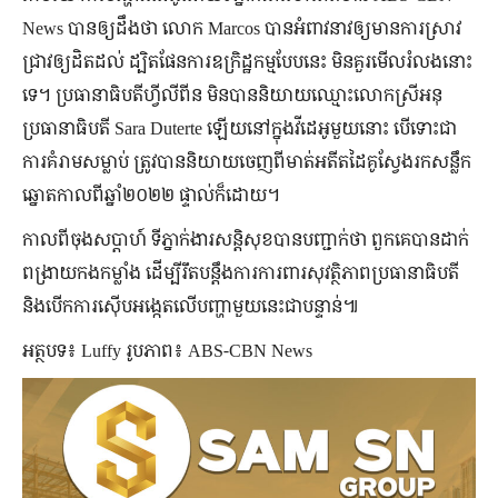
News បានឲ្យដឹងថា លោក Marcos បានអំពាវនាវឲ្យមានការស្រាវ
ជ្រាវឲ្យដិតដល់ ដ្បិតផែនការឧក្រិដ្ឋកម្មបែបនេះ មិនគួរមើលរំលងនោះ
ទេ។ ប្រធានាធិបតីហ្វីលីពីន មិនបាននិយាយឈ្មោះលោកស្រីអនុ
ប្រធានាធិបតី Sara Duterte ឡើយនៅក្នុងវីដេអូមួយនោះ បើទោះជា
ការគំរាមសម្លាប់ ត្រូវបាននិយាយចេញពីមាត់អតីតដៃគូស្វែងរកសន្លឹក
ឆ្នោតកាលពីឆ្នាំ២០២២ ផ្ទាល់ក៏ដោយ។
កាលពីចុងសប្ដាហ៍ ទីភ្នាក់ងារសន្តិសុខបានបញ្ជាក់ថា ពួកគេបានដាក់
ពង្រាយកងកម្លាំង ដើម្បីរឹតបន្តឹងការការពារសុវត្ថិភាពប្រធានាធិបតី
និងបើកការស៊ើបអង្កេតលើបញ្ហាមួយនេះជាបន្ទាន់៕
អត្ថបទ៖ Luffy រូបភាព៖ ABS-CBN News