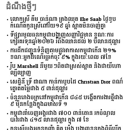
ដំណឹងថ្មីៗ
លោកស្រី គឹម ចាន់ណា គ្រងឈុត Elie Saab ថ្ងៃខួប
កំណើតកូនស្រីពៅវ័យ១៩ ឆ្នាំ ស្អាតមិនចាញ់គ្នា
ទីផ្សារ​មូលធន​កម្ពុជា​បង្ហាញ​សញ្ញា​វិជ្ជមាន​ ​ខណៈ​ការ​
កៀរគរ​ទុន​ឆ្នាំ​២០២៦​ ​រំពឹង​ឈានដល់​ ​២​ ​ប៊ីលាន​ដុល្លារ​
ការដឹកជញ្ជូនទំនិញតាមផ្លូវអាកាសកម្ពុជាកើន ២១%
ខណៈអ្នកដំណើរធ្លាក់ចុះ ៩% ក្នុងរយៈពេល ៧ខែ
រ៉ូប Marshell នីមួយៗពិតជាស្រស់ស្អាត និងជាយីហោ
ល្បីល្បាញ
សេដ្ឋិនី ទ្រី ដាណា កាន់កាបូបដៃ Christian Dior ពណ៌
ត្នោតតម្លៃជាង ៥ ពាន់ដុល្លារ
ចំនួន​រោងចក្រ​នៅ​កម្ពុជា​កើន​ ​៨៤៥​ ​បង្កើត​ការងារ​ថ្មី​ជាង​
​៩​ ​ម៉ឺន​កន្លែង​ក្នុង​ឆមាស​ទី ​១​
កម្ពុជានាំចេញអង្ករជាង ៧០០ ពាន់តោន រកចំណូល
បានជាង ៤១៥ លានដុល្លារ ក្នុង ៧ ខែ
កូនស្រីច្បងអ្នកឧកញ៉ា គិត ម៉េង បង្ហាញខ្លួនក្នុងពិធីបើក