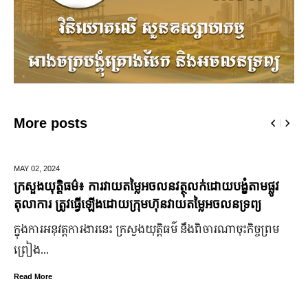
More posts
MAY 02,
2024
ក្រសួងយុត្តិធម៌៖ ការវាយតម្លៃអចលនវត្ថុលក់ដោយបង្ខំតាមផ្លូវ
តុលាការ ត្រូវធ្វើឡើងដោយក្រុមហ៊ុនវាយតម្លៃអចលនទ្រព្យ
ក្នុងការអនុវត្តការងារនេះ ក្រសួងយុត្តិធម៌ នឹងពិចារណាចុះកិច្ចព្រម
ព្រៀង...
Read More