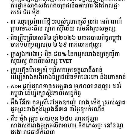
ការដ្ឋានសាងសង់រោងចក្រផលិតអាហារ និងភេសជ្ជៈ
របស់ ជីប ម៉ុង
៣ ឈុតប្រពៃណីថ្មីៗរបស់លោកស្រី លាង ធារ៉ា ពណ៌
ក្រហមឆេះឆិល ស្អាត ​ស៊ីវិល័យ សមនឹងរូបសម្ផស្ស
គិត​ត្រឹមត្រីមាស​ទី​២​ ​ឆ្នាំ​២០២៦​ បរធន​បាលកិច្ច​កម្ពុជា​ ​
មាន​ទំហំ​ទ្រព្យ​សរុប​ ​២.៦៩​ ​ពាន់លាន​ដុល្លារ​
ក្រសួង​ការងារ​៖ ​ជិត​ ​៨០​% ​នៃ​កម្មករ​រោងចក្រ​តូយ៉ូតា ​
ស៊ុយ​ស៊ូ ​ជា​អតីត​សិស្ស​ ​TVET​
ក្រុមហ៊ុន​ម៉ាឡេស៊ី ជ្រើសយកខេត្ដពោធិ៍សាត់
ដើម្បីសាងសង់រោងចក្រផលិតទឹកដោះគោ និងគោសាច់
ADB ផ្តល់ឥណទានសម្បទាន ២៥០លានដុល្លារ ដល់
កម្ពុជា ដើម្បីរក្សាស្ថិរភាពសេដ្ឋកិច្ច
អ៊ឹង វីនីកា កូនស្រីពៅអ្នកឧកញ៉ា លាង ម៉េង ស្រស់ស្អាត
ដូចព្រះនាងក្នុងព្រេងនិទាន នាថ្ងៃខួបកំណើត
ជីប ម៉ុង គ្រុប ចាយទុន ២៥០ លានដុល្លារ
សាងសង់រោងចក្រផលិតអាហារ និងភេសជ្ជៈ នៅខណ្ឌ
ដង្កោ រាជធានីភ្នំពេញ