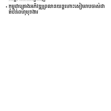
កម្ពុជា​គ្រោង​អភិវឌ្ឍ​ព្រលានយន្តហោះ​សៀមរាប​ចាស់​ជា​
តំបន់​ពហុ​មុខងារ​