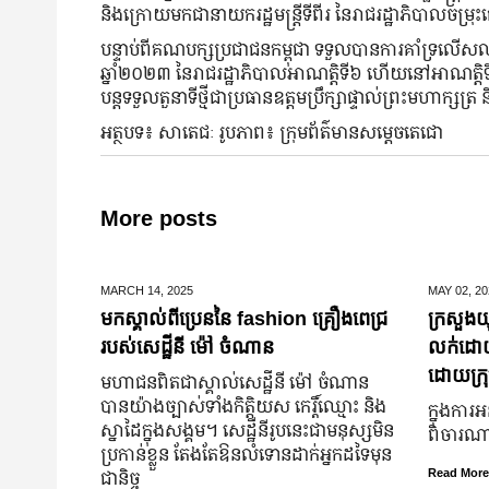
និងក្រោយមកជានាយករដ្ឋមន្ត្រីទីពីរ នៃរាជរដ្ឋាភិបាលចម្រុ
បន្ទាប់ពីគណបក្សប្រជាជនកម្ពុជា ទទួលបានការគាំទ្រលើសលប់
ឆ្នាំ២០២៣ នៃរាជរដ្ឋាភិបាលអាណត្តិទី៦ ហើយនៅអាណត្តិទី៧
បន្តទទួលតួនាទីថ្មីជាប្រធានឧត្តមប្រឹក្សាផ្ទាល់ព្រះមហាក្សត្
អត្ថបទ៖ សាតេជៈ រូបភាព៖ ក្រុមព័ត៌មានសម្តេចតេជោ
More posts
MARCH 14,
2025
MAY 02,
20
មកស្គាល់ពីប្រេននៃ​ fashion គ្រឿងពេជ្រ
ក្រសួងយុ
របស់សេដ្ឋីនី ម៉ៅ ចំណាន
លក់ដោយបង
ដោយក្រុ
មហាជន​ពិតជា​ស្គាល់​សេដ្ឋី​នី ម៉ៅ ចំណាន
បាន​យ៉ាង​ច្បាស់​ទាំង​កិត្តិយស កេរ្តិ៍ឈ្មោះ និង​
ក្នុងការអ
ស្នាដៃ​ក្នុង​សង្គម។ សេដ្ឋី​នី​រូប​នេះ​ជា​មនុស្ស​មិន​
ពិចារណាច
ប្រកាន់​ខ្លួន តែងតែ​ឱនលំទោន​ដាក់​អ្នក​ដទៃ​មុន​
ជានិច្ច
Read More