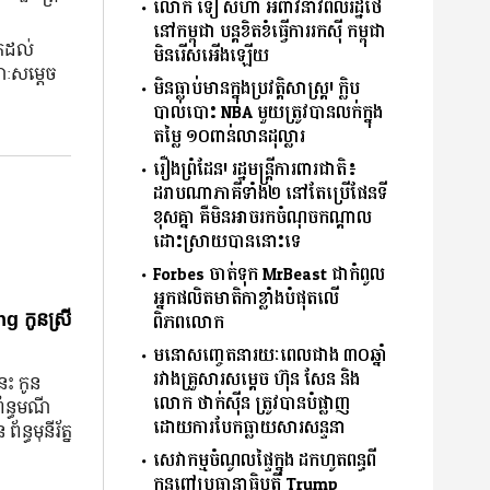
លោក ទៀ សីហា អំពាវនាវពលរដ្ឋថៃ
នៅកម្ពុជា បន្តខិតខំធ្វើការរកសុី កម្ពុជា
មកដល់
មិនរើសអើងឡើយ
ណៈសម្តេច
មិនធ្លាប់មានក្នុងប្រវត្តិសាស្ត្រ! ក្លិប
បាល់បោះ NBA មួយត្រូវបានលក់ក្នុង
តម្លៃ ១០ពាន់លានដុល្លារ
រឿងព្រំដែន! រដ្ឋមន្រ្តីការពារជាតិ៖
ដរាបណាភាគីទាំង២ នៅតែប្រើផែនទី
ខុសគ្នា គឺមិនអាចរកចំណុច​កណ្តាល​
ដោះស្រាយ​បាននោះទេ
Forbes ចាត់ទុក MrBeast ជាកំពូល
អ្នកផលិតមាតិកាខ្លាំងបំផុតលើ
g កូនស្រី
ពិភពលោក
មនោសញ្ចេតនារយៈពេលជាង ៣០ឆ្នាំ
រវាងគ្រួសារសម្តេច ហ៊ុន សែន និង
នេះ កូន
លោក ថាក់ស៊ីន ត្រូវបានបំផ្លាញ
ព័ន្ធមណី
ដោយការបែកធ្លាយសារសន្ទនា
័ន្ធមុនីរ័ត្ន
សេវាកម្មចំណូលផ្ទៃក្នុង ដកហូតពន្ធពី
កូនពៅប្រធានាធិបតី Trump