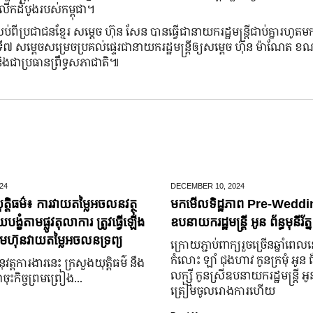
ះលើកដំបូងរបស់កម្ពុជា។
ពីប្រជាជនខ្មែរ សម្តេច ហ៊ុន សែន បានធ្វើជានាយករដ្ឋមន្រ្តីជាប់គ្នារហូត
 សម្តេចសម្រេចប្រគល់ផ្ទេរជានាយករដ្ឋមន្រ្តីឲ្យសម្តេច ហ៊ុន ម៉ាណែត ខ
រ និងជាប្រធានព្រឹទ្ធសភាជាតិ៕
24
DECEMBER 10,
2024
ត្តិធម៌៖ ការវាយតម្លៃអចលនវត្ថុ
មកមើលទិដ្ឋភាព Pre-Weddin
្ខំតាមផ្លូវតុលាការ ត្រូវធ្វើឡើង
ឧបនាយករដ្ឋមន្រ្តី អូន ព័ន្ធមុនីរ័ត្ន
មហ៊ុនវាយតម្លៃអចលនទ្រព្យ
ក្រោយ​ភ្ជាប់​ពាក្យ​រួច​ច្រើន​ឆ្នាំ​ពេល
កំលោះ ឡាំ ជុងហាវ កូនក្រមុំ អូន 
នុវត្តការងារនេះ ក្រសួងយុត្តិធម៌ នឹង
លក្ស្មី កូនស្រី​ឧបនាយករដ្ឋមន្ត្រី អូន ព
ុះកិច្ចព្រមព្រៀង...
ត្រៀម​ចូល​រោងការ​ហើយ