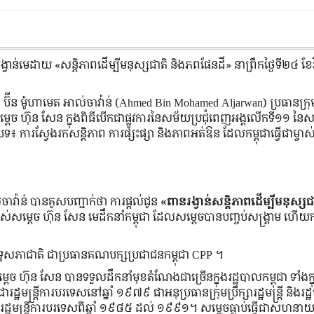
វាន់មេដាយ «សន្តិភាពដើម្បីមនុស្សជាតិ និងភពផែនដី» នាព្រឹកថ្ងៃទី២៤ ខែវិច
ប៊ីន ម៉ូហាមេត អាល់ចាវ៉ាន់ (Ahmed Bin Mohamed Aljarwan) ប្រធានក្រុ
តេច ហ៊ុន សែន ក្នុងពិធីបើកជាផ្លូវការនៃសម័យប្រជុំពេញអង្គលើកទី១១ នៃ
៖ ការស្វែងរកសន្តិភាព ការផ្សះផ្សា និងភាពអត់ឱន ដែលកម្ពុជាធ្វើជាម្ចាស់ផ
វ៉ាន់ បានគូសបញ្ជាក់ថា ការផ្តល់ជូន
«ពានរង្វាន់សន្តិភាពដើម្បីមនុស្សជ
់សម្តេច ហ៊ុន សែន មេដឹកនាំកម្ពុជា ដែលសម្តេចបានបញ្ចប់សង្គ្រាម ហ
្រឹទ្ធសភាជាតិ ជាប្រធានគណបក្សប្រជាជនកម្ពុជា CPP ។
តេច ហ៊ុន សែន បានទទួលដឹកនាំមុខតំណែងជាច្រើនក្នុងរដ្ឋបាលកម្ពុជា ទាំងក្
មន្ត្រីការបរទេសនៅឆ្នាំ ១៩៧៩ ជាអនុប្រធានក្រុមប្រឹក្សារដ្ឋមន្រ្តី និងរដ្ឋមន
្ឋមន្ត្រីការបរទេសពីឆ្នាំ ១៩៨៥ ដល់ ១៩៩១។ សម្តេចធ្លាប់ធ្វើជាសហនាយករដ