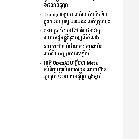
១៥លានដុល្លារ
Trump ពន្យារពេលកំណត់លើកទី៣
ក្នុងការបញ្ជាឲ្យ TikTok លក់ក្រុមហ៊ុន
CEO គ្រាក់ៗនៅថៃ អំពាវនាវឲ្យ
នាយករដ្ឋមន្ត្រីចុះចេញពីតំណែង
សម្ដេច ហ៊ុន ម៉ាណែត៖ កម្ពុជាមិន
លក់ដី លក់ប្រាសាទឡើយ
មេធំ OpenAI បង្ហើបថា Meta
ចង់ទិញបុគ្គលិករបស់ខ្លួន ដោយហ៊ាន
ឲ្យលុយ ១០០លានដុល្លារក្នុងម្នាក់