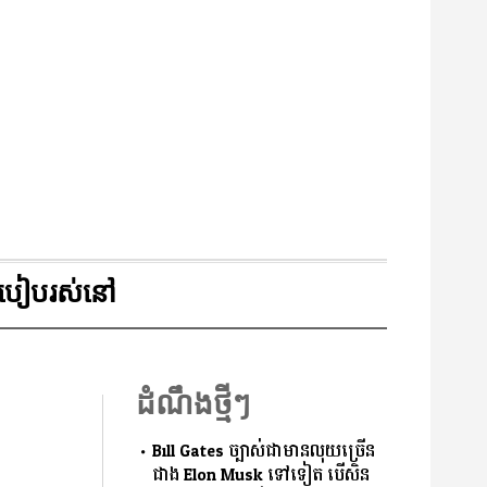
របៀបរស់នៅ
ដំណឹងថ្មីៗ
Bill Gates ច្បាស់ជាមានលុយច្រើន
ជាង Elon Musk ទៅទៀត បើសិន