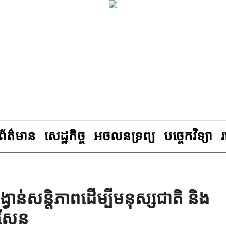
ព័ត៌មាន
សេដ្ឋកិច្ច
អចលនទ្រព្យ
បច្ចេកវិទ្យា
វាន់សន្តិភាពដើម្បីមនុស្សជាតិ និង
 សែន