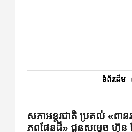
ទំព័រដើម
សភាអន្តរជាតិ ប្រគល់ «ពានរង្
ភពផែនដី» ជូនសម្តេច ហ៊ុន