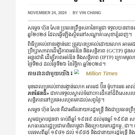
NOVEMBER 24, 2024
BY
VIN CHANG
សម្ដេច ហ៊ុន សែន ប្រធានព្រឹទ្ធសភានៃកម្ពុជា ទទួលបានពានរង្
ឆ្នាំ២០២៤ ដែលធ្វើឡើងស្ថិតនៅសណ្ឋាគារសុខាភ្នំពេញ។
ពិធីប្រគល់ពានរង្វាន់នេះ ត្រូវបានប្រគល់ដោយលោក អាមេដ 
ប្រឹក្សាសកលដើម្បីភាពអត់ឱន និងសន្តិភាព (GCTP) ជូនសម្
អន្តរជាតិ ដើម្បីភាពអត់ឱន និងសន្តិភាព (IPTP) ក្រោមមូលបទ
ថ្ងៃទី២៤ ដល់ថ្ងៃទី២៦ ខែវិច្ឆិកា ឆ្នាំ២០២៤។
តាមដានជាមួយយើង៖
Million Times
មុនពេលប្រគល់ពានរង្វាន់លោក អាមេដ ប៊ីន ម៉ូហាមេត អាល់ចា
ភពផែនដី»
ជាការទទួលស្គាល់ចំពោះការដឹកនាំដ៏ពិសេសរបស
សន្តិភាពនៅប្រទេសរហូតមកដល់សព្វថ្ងៃ។
សម្តេច ហ៊ុន សែន គឺជាអតីតនាយករដ្ឋមន្រ្តី និងជាប្រធានព
សូមជម្រាបជូនថា ចាប់ពីឆ្នាំ ១៩៧៩ ដល់មុនឆ្នាំ ១៩៩៣ សម្
សាធារណរដ្ឋប្រជាមានិតកម្ពុជា និងក្រោយមករដ្ឋកម្ពុុជា។ ជារដ្ឋ
បរទេសពីឆ្នាំ ១៩៨១ ដល់ ១៩៨៥ និងជានាយករដ្ឋមន្ត្រី និងរដ