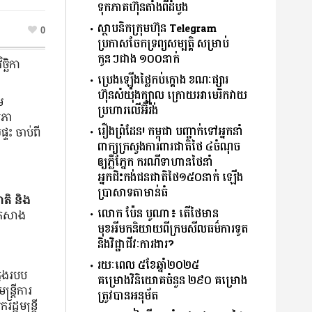
ទុកភាគហ៊ុនតាំងពីដំបូង
ស្ថាបនិកក្រុមហ៊ុន Telegram
0
ប្រកាសចែកទ្រព្យសម្បត្តិ សម្រាប់
កូនៗជាង ១០០នាក់
្ឆិកា
ប្រេងឡើងថ្លៃកប់ក្ដោង ខណៈផ្សារ
ហ៊ុនសំយ៉ុងក្បាល ក្រោយអាមេរិកវាយ
ម
ប្រហារលើអ៊ីរ៉ង់
សភា
រឿងព្រំដែន! កម្ពុជា បញ្ជាក់ទៅអ្នកនាំ
្ទះ ចាប់ពី
ពាក្យក្រសួងការពារជាតិថៃ ៤ចំណុច
ឲ្យភ្លឺភ្នែក ករណីទាហានថៃនាំ
អ្នកជិះកង់ជនជាតិថៃ១៥០នាក់ ឡើង
ប្រាសាទតាមាន់ធំ
ាតិ និង
លោក ប៉ែន បូណា៖ តើថៃមាន
ើយកសាង
មុខអីមកនិយាយពីក្រមសីលធម៌ការទូត
និងវិជ្ជាជីវៈការងារ?
រយៈពេល ៥ខែឆ្នាំ២០២៥
នុងរបប
គម្រោងវិនិយោគចំនួន ២៩០ គម្រោង
្ត្រីការ
ត្រូវបានអនុម័ត
្ឋមន្រ្តី