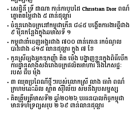
សេដ្ឋិនី ទ្រី ដាណា កាន់កាបូបដៃ Christian Dior ពណ៌
ត្នោតតម្លៃជាង ៥ ពាន់ដុល្លារ
ចំនួន​រោងចក្រ​នៅ​កម្ពុជា​កើន​ ​៨៤៥​ ​បង្កើត​ការងារ​ថ្មី​ជាង​
​៩​ ​ម៉ឺន​កន្លែង​ក្នុង​ឆមាស​ទី ​១​
កម្ពុជានាំចេញអង្ករជាង ៧០០ ពាន់តោន រកចំណូល
បានជាង ៤១៥ លានដុល្លារ ក្នុង ៧ ខែ
កូនស្រីច្បងអ្នកឧកញ៉ា គិត ម៉េង បង្ហាញខ្លួនក្នុងពិធីបើក
ការដ្ឋានសាងសង់រោងចក្រផលិតអាហារ និងភេសជ្ជៈ
របស់ ជីប ម៉ុង
៣ ឈុតប្រពៃណីថ្មីៗរបស់លោកស្រី លាង ធារ៉ា ពណ៌
ក្រហមឆេះឆិល ស្អាត ​ស៊ីវិល័យ សមនឹងរូបសម្ផស្ស
គិត​ត្រឹមត្រីមាស​ទី​២​ ​ឆ្នាំ​២០២៦​ បរធន​បាលកិច្ច​កម្ពុជា​ ​
មាន​ទំហំ​ទ្រព្យ​សរុប​ ​២.៦៩​ ​ពាន់លាន​ដុល្លារ​