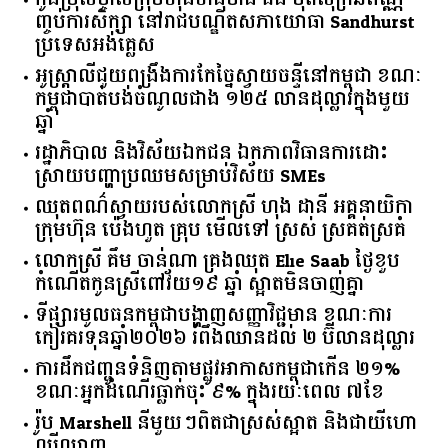
ញ្ចប់ការសិក្សា នៅរាជបណ្ឌិតសភាយោធា Sandhurst
ប្រទេសអង់គ្លេស
អូស្ត្រាលី​ជួយ​ពង្រឹង​ការ​កែច្នៃ​ស្វាយចន្ទី​នៅ​កម្ពុជា​ ​ខណៈ​
កម្ពុជា​បាត់បង់​ចំណូល​ជាង​ ​១២៥​ ​លាន​ដុល្លារ​ក្នុង​មួយ​
ឆ្នាំ​
រដ្ឋាភិបាល​ ​និង​វិស័យ​ឯកជន ​ឯកភាព​វិធានការ​ដោះ
ស្រាយ​បញ្ហា​ប្រឈម​​សម្រាប់​វិស័យ​ ​SMEs​
ឈុតពណ៌ស្វាយរបស់លោកស្រី ហុង ដានី អគ្គ​នាយិកា​
ក្រុមហ៊ុន ប៉េងហួត គ្រុប មើលទៅ ស្រស់ ស្រគត់ស្រគំ
លោកស្រី គឹម ចាន់ណា គ្រងឈុត Elie Saab ថ្ងៃខួប
កំណើតកូនស្រីពៅវ័យ១៩ ឆ្នាំ ស្អាតមិនចាញ់គ្នា
ទីផ្សារ​មូលធន​កម្ពុជា​បង្ហាញ​សញ្ញា​វិជ្ជមាន​ ​ខណៈ​ការ​
កៀរគរ​ទុន​ឆ្នាំ​២០២៦​ ​រំពឹង​ឈានដល់​ ​២​ ​ប៊ីលាន​ដុល្លារ​
ការដឹកជញ្ជូនទំនិញតាមផ្លូវអាកាសកម្ពុជាកើន ២១%
ខណៈអ្នកដំណើរធ្លាក់ចុះ ៩% ក្នុងរយៈពេល ៧ខែ
រ៉ូប Marshell នីមួយៗពិតជាស្រស់ស្អាត និងជាយីហោ
ល្បីល្បាញ