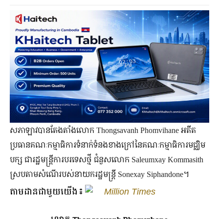
សភាឡាវបានតែងតាំងលោក Thongsavanh Phomvihane អតីត
ប្រធានគណៈកម្មាធិការទំនាក់ទំនងខាងក្រៅនៃគណៈកម្មាធិការមជ្ឈិម
បក្ស ជារដ្ឋមន្ត្រីការបរទេសថ្មី ជំនួសលោក Saleumxay Kommasith
ស្របតាមសំណើរបស់នាយករដ្ឋមន្ត្រី Sonexay Siphandone។
តាមដានជាមួយយើង៖
Million Times