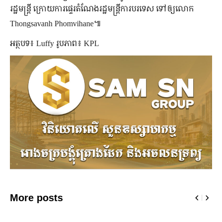
រដ្ឋមន្ត្រី ក្រោយការផ្ទេរតំណែងរដ្ឋមន្ត្រីការបរទេស ទៅឲ្យលោក
Thongsavanh Phomvihane៕
អត្ថបទ៖ Luffy រូបភាព៖ KPL
More posts