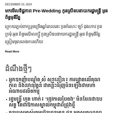
DECEMBER 10,
2024
មកមើលទិដ្ឋភាព Pre-Wedding កូនស្រីឧបនាយករដ្ឋមន្រ្តី អូន
ព័ន្ធមុនីរ័ត្ន
ក្រោយ​ភ្ជាប់​ពាក្យ​រួច​ច្រើន​ឆ្នាំ​ពេលនេះ កូនកំលោះ ឡាំ ជុងហាវ កូន
ក្រមុំ អូន ព័ន្ធមណីលក្ស្មី កូនស្រី​ឧបនាយករដ្ឋមន្ត្រី អូន ព័ន្ធមុនីរ័ត្ន
ត្រៀម​ចូល​រោងការ​ហើយ
Read More
ដំណឹងថ្មីៗ
អ្នកឧកញ៉ាបណ្ឌិត សំ សុខនឿន៖ ការផ្តោតលើគុណ
ភាព និងនវានុវត្តន៍ ជាគន្លឹះជំរុញចិនឡើងជាមហា
អំណាចផលិតកម្ម
រដ្ឋមន្ត្រី ហួត ហាក់៖ “រដូវកាលបៃតង” មិនមែនជាឧប
សគ្គ តែជាឱកាសស្គាល់កម្ពុជាពីជ្រុងថ្មី
កូនប្រុសម្ចាស់ក្រុមហ៊ុនហនុមាន ផន មុតសុក្រឆពណ្ណ