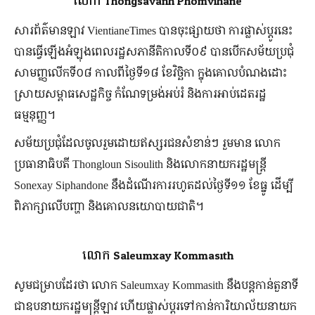
លោក Thongsavanh Phomvihane
សារព័ត៌មានឡាវ VientianeTimes បានចុះផ្សាយថា ការផ្លាស់ប្ដូរនេះ
បានធ្វើឡើងអំឡុងពេលរដ្ឋសភានីតិកាលទី០៩ បានបើកសម័យប្រជុំ
សាមញ្ញលើកទី០៨ កាលពីថ្ងៃទី១៨ ខែវិច្ឆិកា ក្នុងគោលបំណងដោះ
ស្រាយសម្ពាធសេដ្ឋកិច្ច កំណែទម្រង់អប់រំ និងការអាប់ដេតរដ្ឋ
ធម្មនុញ្ញ។
សម័យប្រជុំដែលចូលរួមដោយឥស្សរជនសំខាន់ៗ រួមមាន លោក
ប្រធានាធិបតី Thongloun Sisoulith និងលោកនាយករដ្ឋមន្ត្រី
Sonexay Siphandone នឹងដំណើរការរហូតដល់ថ្ងៃទី១១ ខែធ្នូ ដើម្បី
ពិភាក្សាលើបញ្ហា និងគោលនយោបាយជាតិ។
លោក Saleumxay Kommasith
សូមជម្រាបដែរថា លោក Saleumxay Kommasith នឹងបន្តកាន់តួនាទី
ជាឧបនាយករដ្ឋមន្ត្រីឡាវ ហើយផ្លាស់ប្ដូរទៅកាន់ការិយាល័យនាយក