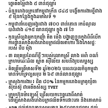
ត្នោតតម្លៃជាង ៥ ពាន់ដុល្លារ
ចំនួន​រោងចក្រ​នៅ​កម្ពុជា​កើន​ ​៨៤៥​ ​បង្កើត​ការងារ​ថ្មី​ជាង​
​៩​ ​ម៉ឺន​កន្លែង​ក្នុង​ឆមាស​ទី ​១​
កម្ពុជានាំចេញអង្ករជាង ៧០០ ពាន់តោន រកចំណូល
បានជាង ៤១៥ លានដុល្លារ ក្នុង ៧ ខែ
កូនស្រីច្បងអ្នកឧកញ៉ា គិត ម៉េង បង្ហាញខ្លួនក្នុងពិធីបើក
ការដ្ឋានសាងសង់រោងចក្រផលិតអាហារ និងភេសជ្ជៈ
របស់ ជីប ម៉ុង
៣ ឈុតប្រពៃណីថ្មីៗរបស់លោកស្រី លាង ធារ៉ា ពណ៌
ក្រហមឆេះឆិល ស្អាត ​ស៊ីវិល័យ សមនឹងរូបសម្ផស្ស
គិត​ត្រឹមត្រីមាស​ទី​២​ ​ឆ្នាំ​២០២៦​ បរធន​បាលកិច្ច​កម្ពុជា​ ​
មាន​ទំហំ​ទ្រព្យ​សរុប​ ​២.៦៩​ ​ពាន់លាន​ដុល្លារ​
ក្រសួង​ការងារ​៖ ​ជិត​ ​៨០​% ​នៃ​កម្មករ​រោងចក្រ​តូយ៉ូតា ​
ស៊ុយ​ស៊ូ ​ជា​អតីត​សិស្ស​ ​TVET​
ក្រុមហ៊ុន​ម៉ាឡេស៊ី ជ្រើសយកខេត្ដពោធិ៍សាត់
ដើម្បីសាងសង់រោងចក្រផលិតទឹកដោះគោ និងគោសាច់
ADB ផ្តល់ឥណទានសម្បទាន ២៥០លានដុល្លារ ដល់