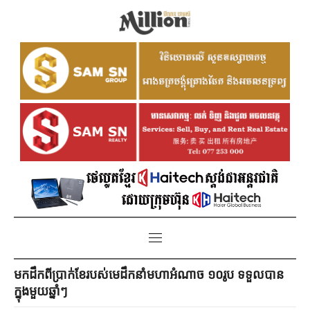
មកដឹកពីប្រាក់ខែរបស់មេដឹកនាំមហាអំណាច ១០រូប ទទួលបាន
ក្នុងមួយឆ្នាំៗ