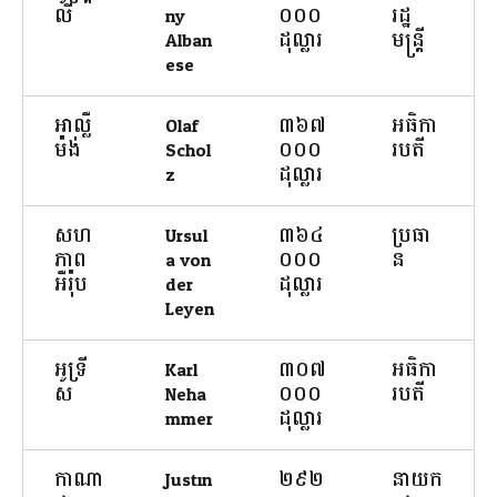
លី
ny
០០០
រដ្ឋ
Alban
ដុល្លារ
មន្ត្រី
ese
អាល្លឺ
Olaf
៣៦៧
អធិកា
ម៉ង់
Schol
០០០
របតី
z
ដុល្លារ
សហ
Ursul
៣៦៤
ប្រធា
ភាព
a von
០០០
ន
អឺរ៉ុប
der
ដុល្លារ
Leyen
អូទ្រី
Karl
៣០៧
អធិកា
ស
Neha
០០០
របតី
mmer
ដុល្លារ
កាណា
Justin
២៩២
នាយក