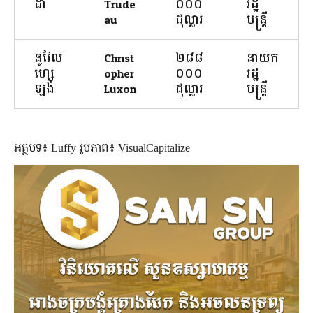
ដា
Trude
០០០
រដ្ឋ
au
ដុល្លារ
មន្ត្រី
នូវែល
Christ
២៨៨
នាយក
ហ្សេ
opher
០០០
រដ្ឋ
ឡង់
Luxon
ដុល្លារ
មន្ត្រី
អត្ថបទ៖ Luffy រូបភាព៖ VisualCapitalize