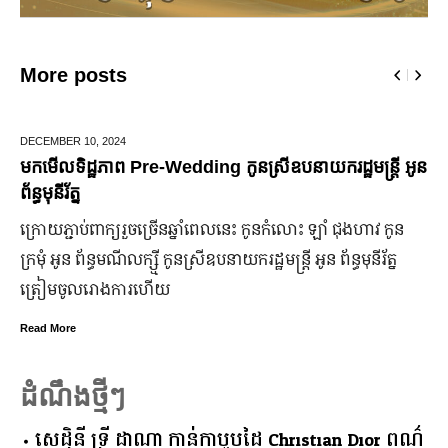
More posts
JUNE 25,
2024
្រីឧបនាយករដ្ឋមន្រ្តី អូន
មកដឹងប្រាក់ចំណេញសុទ្ធរបស់ក្រុមហ៊
ឆ្នាំ២០២៤
េះ កូនកំលោះ ឡាំ ជុងហាវ កូន
ក្រុមហ៊ុន Ford Motor ទទួលប្រាក់ចំណេ
្ឋមន្ត្រី អូន ព័ន្ធមុនីរ័ត្ន
ឡើង បើទោះបីវិបត្តិសេដ្ឋកិច្ចពិភពលោក
ប្រសើរ។
Read More
ដំណឹងថ្មីៗ
សេដ្ឋិនី ទ្រី ដាណា កាន់កាបូបដៃ Christian Dior ពណ៌