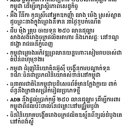
កម្ពុជា ដើម្បីរក្សាស្ថិរភាពសេដ្ឋកិច្ច
អ៊ឹង វីនីកា កូនស្រីពៅអ្នកឧកញ៉ា លាង ម៉េង ស្រស់ស្អាត
ដូចព្រះនាងក្នុងព្រេងនិទាន នាថ្ងៃខួបកំណើត
ជីប ម៉ុង គ្រុប ចាយទុន ២៥០ លានដុល្លារ
សាងសង់រោងចក្រផលិតអាហារ និងភេសជ្ជៈ នៅខណ្ឌ
ដង្កោ រាជធានីភ្នំពេញ
កម្ពុជា​គ្រោង​អភិវឌ្ឍ​ព្រលានយន្តហោះ​សៀមរាប​ចាស់​ជា​
តំបន់​ពហុ​មុខងារ​
កម្ពុជា​ ​ជំរុញ​វិនិយោគិន​អ៊ូស៊ី ​បង្កើន​ការ​បណ្តាក់ទុន ​
ខណៈ​ចិន​ជា​ប្រភព​វិនិយោគ​សំខាន់​នៅ​កម្ពុជា​
ធនាគារ​ជាតិ​នៃ​កម្ពុជា​បដិសេធ​ព័ត៌មាន​ក្លែងក្លាយ ​ពាក់
ព័ន្ធ​នឹង​ក្រដាស​ប្រាក់​រៀល​ប្រភេទ​ថ្មី​
ADB​ ​នឹង​ផ្តល់​ប្រាក់​កម្ចី ​២៥០​ ​លាន​ដុល្លារ ​ដើម្បី​ការពារ​
កម្ពុជា​ពី​ផលប៉ះពាល់​នៃ​ជម្លោះ​នៅ​មជ្ឈិមបូព៌ា
ចិនវិនិយោគបង្កើតរោងចក្រផលិតឧស្ម័នពីខ្យល់ដំបូងគេ
នៅកំពង់ស្ពឺ