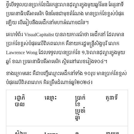
ថ្វីបើទទួលបានប្រាក់ខែជិតកន្លះលានដុល្លារក្នុងមួយឆ្នាំមែន តែតួនាទី
ប្រធានាធិបតីអាមេរិក មិនមែនជាមុខតំណែង មានប្រាក់ខែខ្ពស់បំផុត
ឡើយ បើធៀបនឹងមេដឹកនាំមហាអំណាចដទៃ។
គេហទំព័រ VisualCapitalist បានរាយការណ៍ថា មេដឹកនាំ ដែលមាន
ប្រាក់ខែខ្ពស់បំផុតលើពិភពលោក គឺនាយករដ្ឋមន្ត្រីសិង្ហបុរី លោក
Lawrence Wong ដែលទទួលបានប្រាក់ខែ ១,៦លានដុល្លារក្នុងមួយ
ឆ្នាំ ខណៈប្រធានាធិបតីអាមេរិក ស្ថិតនៅលេខរៀងទ០៤។
ខាងក្រោមនេះ គឺជាបញ្ជីឈ្មោះមេដឹកនាំទាំង ១០រូប មានប្រាក់ខែខ្ពស់
បំផុតលើពិភពលោក គិតត្រឹមដំណាច់ឆ្នាំ២០២៤៖
រដ្ឋាភិ
ឈ្មោះ
ប្រាក់
តួនាទី
បាល
ខែ
ប្រចាំ
ឆ្នាំ