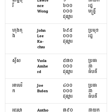
សិង្ហបុ
Lawre
១
នាយក
រី
nce
៦០០
រដ្ឋ
Wong
០០០
មន្ត្រី
ដុល្លារ
ហុងកុ
John
៦៩៥
ប្រមុខ
ង
Lee
០០០
រដ្ឋ
Ka-
ដុល្លារ
chiu
ស្វីស
Viola
៥៣០
ប្រធា
Amhe
០០០
នា
rd
ដុល្លារ
ធិបតី
អាមេរិ
Joe
៤០០
ប្រធា
ក
Biden
០០០
នា
ដុល្លារ
ធិបតី
អូស្ត្រា
Antho
៣៩០
នាយក