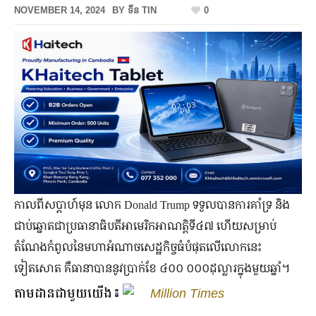
NOVEMBER 14, 2024
BY
ទីន TIN
0
កាលពីសប្ដាហ៍មុន លោក Donald Trump ទទួលបានការគាំទ្រ និង
ជាប់ឆ្នោតជាប្រធានាធិបតីអាមេរិកអាណត្តិទី៤៧ ហើយសម្រាប់
តំណែងកំពូលនៃមហាអំណាចសេដ្ឋកិច្ចធំបំផុតលើលោកនេះ
ទៀតសោត គឺធានាបាននូវប្រាក់ខែ ៤០០ ០០០ដុល្លារក្នុងមួយឆ្នាំ។
តាមដានជាមួយយើង៖
Million Times