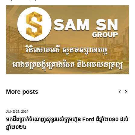
More posts
JUNE 25,
2024
មកដឹងប្រាក់ចំណេញសុទ្ធរបស់ក្រុមហ៊ុន Ford ពីឆ្នាំ២០១០ ដល់
ឆ្នាំ២០២៤