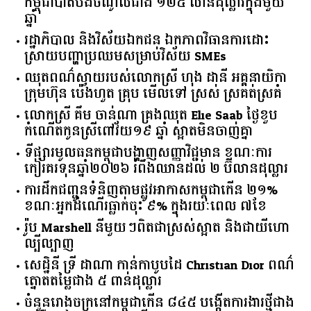
កម្ពុជា​បាត់បង់​ចំណូល​ជាង​ ​១២៥​ ​លាន​ដុល្លារ​ក្នុង​មួយ​
ឆ្នាំ​
រដ្ឋាភិបាល​ ​និង​វិស័យ​ឯកជន ​ឯកភាព​វិធានការ​ដោះ
ស្រាយ​បញ្ហា​ប្រឈម​​សម្រាប់​វិស័យ​ ​SMEs​
ឈុតពណ៌ស្វាយរបស់លោកស្រី ហុង ដានី អគ្គ​នាយិកា​
ក្រុមហ៊ុន ប៉េងហួត គ្រុប មើលទៅ ស្រស់ ស្រគត់ស្រគំ
លោកស្រី គឹម ចាន់ណា គ្រងឈុត Elie Saab ថ្ងៃខួប
កំណើតកូនស្រីពៅវ័យ១៩ ឆ្នាំ ស្អាតមិនចាញ់គ្នា
ទីផ្សារ​មូលធន​កម្ពុជា​បង្ហាញ​សញ្ញា​វិជ្ជមាន​ ​ខណៈ​ការ​
កៀរគរ​ទុន​ឆ្នាំ​២០២៦​ ​រំពឹង​ឈានដល់​ ​២​ ​ប៊ីលាន​ដុល្លារ​
ការដឹកជញ្ជូនទំនិញតាមផ្លូវអាកាសកម្ពុជាកើន ២១%
ខណៈអ្នកដំណើរធ្លាក់ចុះ ៩% ក្នុងរយៈពេល ៧ខែ
រ៉ូប Marshell នីមួយៗពិតជាស្រស់ស្អាត និងជាយីហោ
ល្បីល្បាញ
សេដ្ឋិនី ទ្រី ដាណា កាន់កាបូបដៃ Christian Dior ពណ៌
ត្នោតតម្លៃជាង ៥ ពាន់ដុល្លារ
ចំនួន​រោងចក្រ​នៅ​កម្ពុជា​កើន​ ​៨៤៥​ ​បង្កើត​ការងារ​ថ្មី​ជាង​