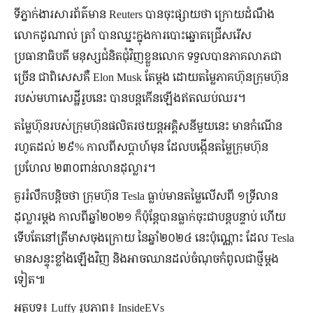
ទីភ្នាក់ងារសារព័ត៌មាន Reuters បានចុះផ្សាយថា ក្រោយដំណឹង
លោកដូណាល់ ត្រាំ បានឈ្នះក្នុងការបោះឆ្នោតជ្រើសរើស
ប្រធានាធិបតី មនុស្សជំនិតជុំវិញខ្លួនលោក ទទួលបានភាគលាភជា
ច្រើន ជាពិសេសគឺ Elon Musk តែម្ដង ដោយតម្លៃភាគហ៊ុនក្រុមហ៊ុន
របស់មហាសេដ្ឋីរូបនេះ បានបន្តកើនឡើងឥតឈប់ឈរ។
តម្លៃហ៊ុនរបស់ក្រុមហ៊ុនផលិតរថយន្តអគ្គិសនីមួយនេះ មានកំណើន
រហូតដល់ ២៩% កាលពីសប្ដាហ៍មុន ដែលបង្កើនតម្លៃក្រុមហ៊ុន
ប្រហែល ២៣០ពាន់លានដុល្លារ។
គួររំលឹកបន្តិចថា ក្រុមហ៊ុន Tesla ធ្លាប់មានតម្លៃលើសពី ១ទ្រីលាន
ដុល្លារម្ដង កាលពីឆ្នាំ២០២១ ក៏ប៉ុន្តែបានធ្លាក់ចុះជាបន្តបន្ទាប់ ហើយ
ទើបតែនៅត្រីមាសចុងក្រោយ នៃឆ្នាំ២០២៤ នេះប៉ុណ្ណោះ ដែល Tesla
មានសន្ទុះខ្លាំងឡើងវិញ និងអាចឈានដល់ចំណុចកំពូលជាថ្មីម្ដង
ទៀត៕
អត្ថបទ៖ Luffy រូបភាព៖ InsideEVs