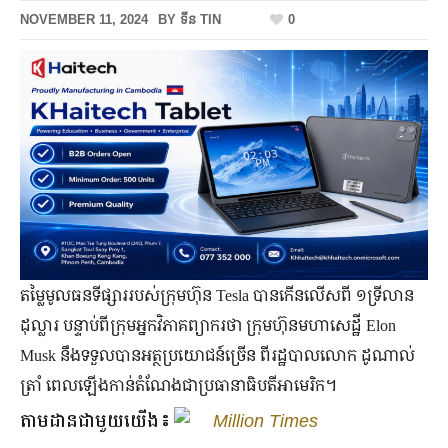
NOVEMBER 11, 2024
BY
ទីន TIN
0
តម្លៃមូលធនទីផ្សាររបស់ក្រុមហ៊ុន Tesla បានកើនលើសពី ១ទ្រីលាន
ដុល្លារ បន្ទាប់ពីក្រុមអ្នកវិភាគព្យាករថា ក្រុមហ៊ុនមហាសេដ្ឋី Elon
Musk នឹងទទួលបានអត្ថប្រយោជន៍ច្រើន ពីរដ្ឋបាលលោក ដូណាល់
ត្រាំ ពេលឡើងកាន់តំណែងជាប្រធានាធិបតីអាមេរិក។
តាមដានជាមួយយើង៖
Million Times