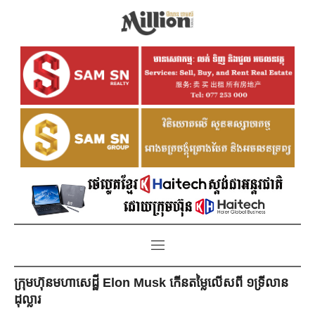
ក្រុមហ៊ុនមហាសេដ្ឋី Elon Musk កើនតម្លៃលើសពី ១ទ្រីលាន
ដុល្លារ