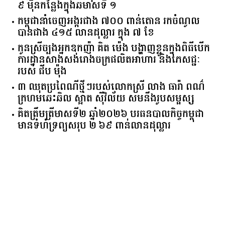
​៩​ ​ម៉ឺន​កន្លែង​ក្នុង​ឆមាស​ទី ​១​
កម្ពុជានាំចេញអង្ករជាង ៧០០ ពាន់តោន រកចំណូល
បានជាង ៤១៥ លានដុល្លារ ក្នុង ៧ ខែ
កូនស្រីច្បងអ្នកឧកញ៉ា គិត ម៉េង បង្ហាញខ្លួនក្នុងពិធីបើក
ការដ្ឋានសាងសង់រោងចក្រផលិតអាហារ និងភេសជ្ជៈ
របស់ ជីប ម៉ុង
៣ ឈុតប្រពៃណីថ្មីៗរបស់លោកស្រី លាង ធារ៉ា ពណ៌
ក្រហមឆេះឆិល ស្អាត ​ស៊ីវិល័យ សមនឹងរូបសម្ផស្ស
គិត​ត្រឹមត្រីមាស​ទី​២​ ​ឆ្នាំ​២០២៦​ បរធន​បាលកិច្ច​កម្ពុជា​ ​
មាន​ទំហំ​ទ្រព្យ​សរុប​ ​២.៦៩​ ​ពាន់លាន​ដុល្លារ​