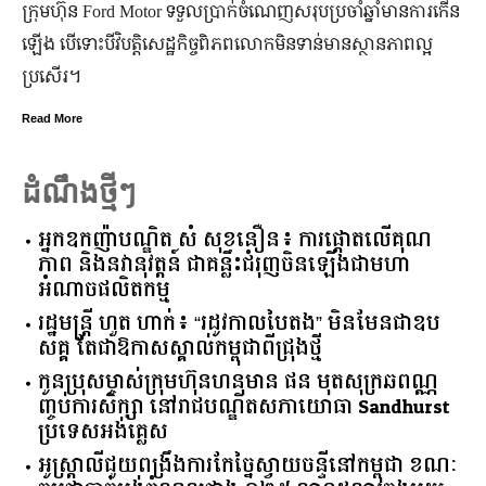
ក្រុមហ៊ុន Ford Motor ទទួលប្រាក់ចំណេញសរុបប្រចាំឆ្នាំមានការកើន
ឡើង បើទោះបីវិបត្តិសេដ្ឋកិច្ចពិភពលោកមិនទាន់មានស្ថានភាពល្អ
ប្រសើរ។
Read More
ដំណឹងថ្មីៗ
អ្នកឧកញ៉ាបណ្ឌិត សំ សុខនឿន៖ ការផ្តោតលើគុណ
ភាព និងនវានុវត្តន៍ ជាគន្លឹះជំរុញចិនឡើងជាមហា
អំណាចផលិតកម្ម
រដ្ឋមន្ត្រី ហួត ហាក់៖ “រដូវកាលបៃតង” មិនមែនជាឧប
សគ្គ តែជាឱកាសស្គាល់កម្ពុជាពីជ្រុងថ្មី
កូនប្រុសម្ចាស់ក្រុមហ៊ុនហនុមាន ផន មុតសុក្រឆពណ្ណ
ញ្ចប់ការសិក្សា នៅរាជបណ្ឌិតសភាយោធា Sandhurst
ប្រទេសអង់គ្លេស
អូស្ត្រាលី​ជួយ​ពង្រឹង​ការ​កែច្នៃ​ស្វាយចន្ទី​នៅ​កម្ពុជា​ ​ខណៈ​