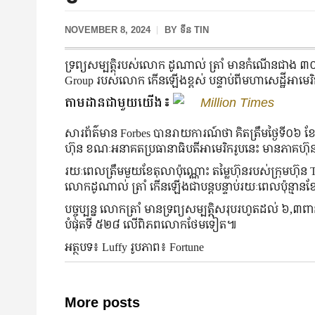
NOVEMBER 8, 2024
BY
ទីន TIN
ទ្រព្យសម្បត្តិរបស់លោក ដូណាល់ ត្រាំ មានកំណើនជាង ៣០
Group របស់លោក កើនឡើងខ្ពស់ បន្ទាប់ពីមហាសេដ្ឋីអាមេរិក
តាមដានជាមួយយើង៖
Million Times
សារព័ត៌មាន Forbes បានរាយការណ៍ថា គិតត្រឹមថ្ងៃទី០៦ ខែវ
ហ៊ុន ខណៈអនាគតប្រធានាធិបតីអាមេរិករូបនេះ មានភាគ
រយៈពេលត្រឹមមួយខែតុលាប៉ុណ្ណោះ តម្លៃហ៊ុនរបស់ក្រុមហ៊ុ
លោកដូណាល់ ត្រាំ កើនឡើងជាបន្តបន្ទាប់រយៈពេលប៉ុន្មាន
បច្ចុប្បន្ន លោកត្រាំ មានទ្រព្យសម្បត្តិសរុបរហូតដល់ ៦,៣ពា
បំផុតទី ៥២៨ លើពិភពលោកថែមទៀត៕
អត្ថបទ៖ Luffy រូបភាព៖ Fortune
More posts