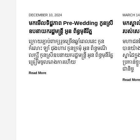
DECEMBER 10,
2024
MARCH 14
មកមើលទិដ្ឋភាព Pre-Wedding កូនស្រី
មកស្គាល
ឧបនាយករដ្ឋមន្រ្តី អូន ព័ន្ធមុនីរ័ត្ន
របស់សេដ
ក្រោយ​ភ្ជាប់​ពាក្យ​រួច​ច្រើន​ឆ្នាំ​ពេលនេះ កូន
មហាជន​ពិ
កំលោះ ឡាំ ជុងហាវ កូនក្រមុំ អូន ព័ន្ធមណី
បាន​យ៉ាង​ច
លក្ស្មី កូនស្រី​ឧបនាយករដ្ឋមន្ត្រី អូន ព័ន្ធមុនីរ័ត្ន
ស្នាដៃ​ក្ន
ត្រៀម​ចូល​រោងការ​ហើយ
ប្រកាន់​ខ
ជានិច្ច
Read More
Read More