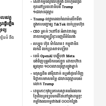
សេវាកម្មចំណូលផ្ទៃក្នុង ដកហូតពន្ធពី
កូនពៅប្រធានាធិបតី Trump
១៥លានដុល្លារ
ចលនវត្ថុ
Trump ពន្យារពេលកំណត់លើកទី៣
ូវធ្វើឡើង
ក្នុងការបញ្ជាឲ្យ TikTok លក់ក្រុមហ៊ុន
រព្យ
CEO គ្រាក់ៗនៅថៃ អំពាវនាវឲ្យ
នាយករដ្ឋមន្ត្រីចុះចេញពីតំណែង
្តិធម៌ នឹង
សម្ដេច ហ៊ុន ម៉ាណែត៖ កម្ពុជាមិន
លក់ដី លក់ប្រាសាទឡើយ
មេធំ OpenAI បង្ហើបថា Meta
ចង់ទិញបុគ្គលិករបស់ខ្លួន ដោយហ៊ាន
ឲ្យលុយ ១០០លានដុល្លារក្នុងម្នាក់
មនុស្សជិត ៧ម៉ឺននាក់ តម្រង់ជួរចាំទិញ
ទិដ្ឋាការមាសតម្លៃ ៥លានដុល្លាររបស់
លោក Trump
ខេត្តកោះកុងប្រកាសស្វាគមន៍ពលករ
ខ្មែរវិលត្រឡប់មកពីថៃនៅក្នុងខេត្តខ្វះ
កម្លាំងពលកម្មជាង៧ ០០០កន្លែង