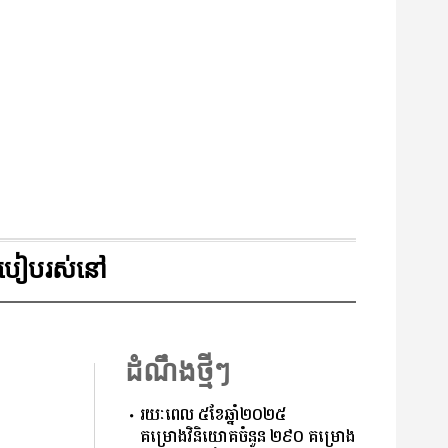
របៀបរស់នៅ
ដំណឹងថ្មីៗ
រយៈពេល ៥ខែឆ្នាំ២០២៥
គម្រោងវិនិយោគចំនួន ២៩០ គម្រោង