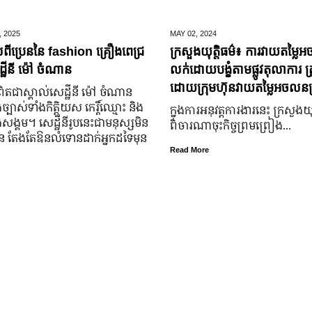
,
2025
MAY 02,
2024
់ពីប្រេននៃ​ fashion គ្រឿងពេជ្រ
ក្រសួងយុត្តិធម៌៖ ការវាយតម្លៃអ
្ឋីនី ម៉ៅ ចំណាន
លក់ដោយបង្ខំតាមផ្លូវតុលាការ ត្រ
ដោយក្រុមហ៊ុនវាយតម្លៃអចលនទ្
តជា​ស្គាល់​សេដ្ឋី​នី ម៉ៅ ចំណាន
្បាស់​ទាំង​កិត្តិយស កេរ្តិ៍ឈ្មោះ និង​
ក្នុងការអនុវត្តការងារនេះ ក្រសួងយុត
ុង​សង្គម។ សេដ្ឋី​នី​រូប​នេះ​ជា​មនុស្ស​មិន​
ពិចារណាចុះកិច្ចព្រមព្រៀង...
្លួន តែងតែ​ឱនលំទោន​ដាក់​អ្នក​ដទៃ​មុន​
Read More