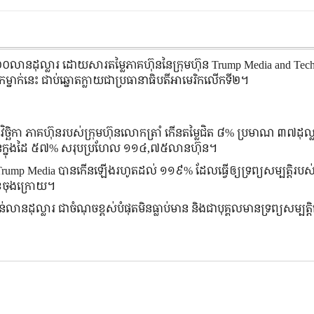
០លានដុល្លារ ដោយសារតម្លៃភាគហ៊ុននៃក្រុមហ៊ុន Trump Media and Tec
ម្នាក់នេះ ជាប់ឆ្នោតក្លាយជាប្រធានាធិបតីអាមេរិកលើកទី២។
ិច្ឆិកា ភាគហ៊ុនរបស់ក្រុមហ៊ុនលោកត្រាំ កើនតម្លៃជិត ៨% ប្រមាណ ៣៧ដុល្ល
ហ៊ុនក្នុងដៃ ៥៧% សរុបប្រហែល ១១៤,៧៥លានហ៊ុន។
ន Trump Media បានកើនឡើងរហូតដល់ ១១៩% ដែលធ្វើឲ្យទ្រព្យសម្បត្តិរបស
ខែចុងក្រោយ។
ន់លានដុល្លារ ជាចំណុចខ្ពស់បំផុតមិនធ្លាប់មាន និងជាបុគ្គលមានទ្រព្យសម្បត្តិ