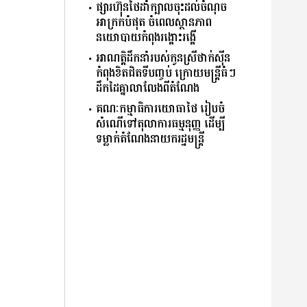
ផ្សារហ៊ុនថៃដាំក្បាលចុះដល់ចំណុច
អាក្រក់បំផុត ចំពេលស្ថានភាព
នយោបាយកំពុងរង្គោះរង្គើ
អាណត្តិដឹកនាំរបស់កូនស្រីថាក់ស៊ីន
កំពុងខិតជិតទីបញ្ចប់ ក្រោយមន្ត្រីធំៗ
ដឹកដៃគ្នាលាលែងពីតំណែង
គណៈកម្មាធិការយោធាថៃ រៀបចំ
សំណើទៅតុលាការធម្មនុញ្ញ ដើម្បី
ទម្លាក់តំណែងនាយករដ្ឋមន្ត្រី