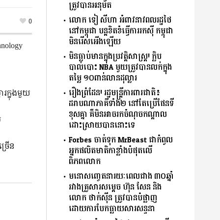
ត្រូវបានអនុម័ត
លោក ទៀ សីហា អំពាវនាវពលរដ្ឋថៃ
0
នៅកម្ពុជា បន្តខិតខំធ្វើការរកសុី កម្ពុជា
មិនរើសអើងឡើយ
hnology
មិនធ្លាប់មានក្នុងប្រវត្តិសាស្ត្រ! ក្លិប
បាល់បោះ NBA មួយត្រូវបានលក់ក្នុង
តម្លៃ ១០ពាន់លានដុល្លារ
រឿងព្រំដែន! រដ្ឋមន្រ្តីការពារជាតិ៖
ារក្នុងមួយ
ដរាបណាភាគីទាំង២ នៅតែប្រើផែនទី
ខុសគ្នា គឺមិនអាចរកចំណុច​កណ្តាល​
់
ដោះស្រាយ​បាននោះទេ
Forbes ចាត់ទុក MrBeast ជាកំពូល
ច្រើន
អ្នកផលិតមាតិកាខ្លាំងបំផុតលើ
ពិភពលោក
មនោសញ្ចេតនារយៈពេលជាង ៣០ឆ្នាំ
រវាងគ្រួសារសម្តេច ហ៊ុន សែន និង
លោក ថាក់ស៊ីន ត្រូវបានបំផ្លាញ
ដោយការបែកធ្លាយសារសន្ទនា