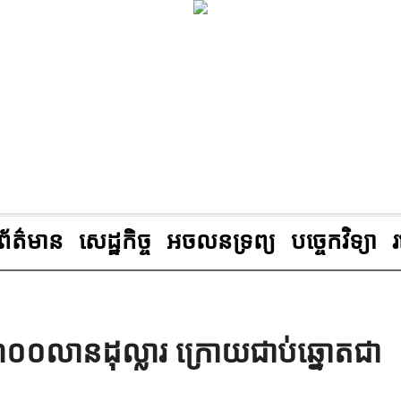
ព័ត៌មាន
សេដ្ឋកិច្ច
អចលនទ្រព្យ
បច្ចេកវិទ្យា
ិ ៣០០លានដុល្លារ ក្រោយជាប់ឆ្នោតជា