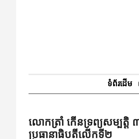
ទំព័រដើម
លោកត្រាំ កើនទ្រព្យសម្បត្ត
ប្រធានាធិបតីលើកទី២