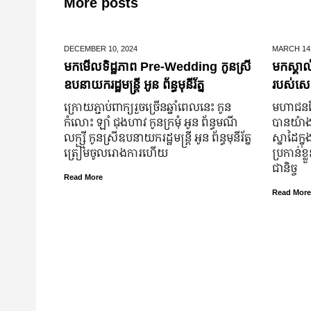
More posts
DECEMBER 10,
2024
MARCH 14
មកមើលទិដ្ឋភាព Pre-Wedding កូនស្រី
មកស្គាល
ឧបនាយករដ្ឋមន្រ្តី អូន ព័ន្ធមុនីរ័ត្ន
របស់សេដ
ក្រោយ​ភ្ជាប់​ពាក្យ​រួច​ច្រើន​ឆ្នាំ​ពេលនេះ កូន
មហាជន​ពិ
កំលោះ ឡាំ ជុងហាវ កូនក្រមុំ អូន ព័ន្ធមណី
បាន​យ៉ាង​ច
លក្ស្មី កូនស្រី​ឧបនាយករដ្ឋមន្ត្រី អូន ព័ន្ធមុនីរ័ត្ន
ស្នាដៃ​ក្ន
ត្រៀម​ចូល​រោងការ​ហើយ
ប្រកាន់​ខ
ជានិច្ច
Read More
Read More