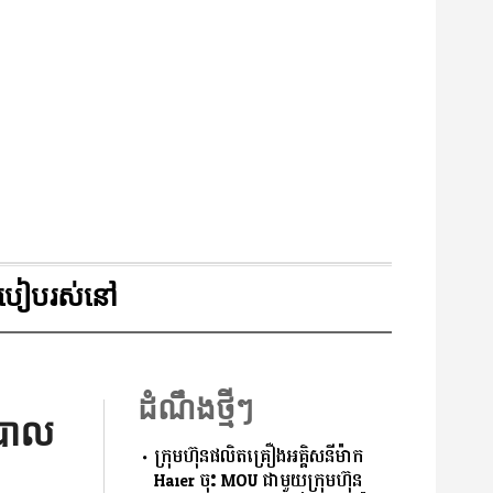
របៀបរស់នៅ
ដំណឹងថ្មីៗ
ឋបាល
ក្រុមហ៊ុនផលិតគ្រឿងអគ្គិសនីម៉ាក
Haier ចុះ MOU ជាមួយក្រុមហ៊ុន