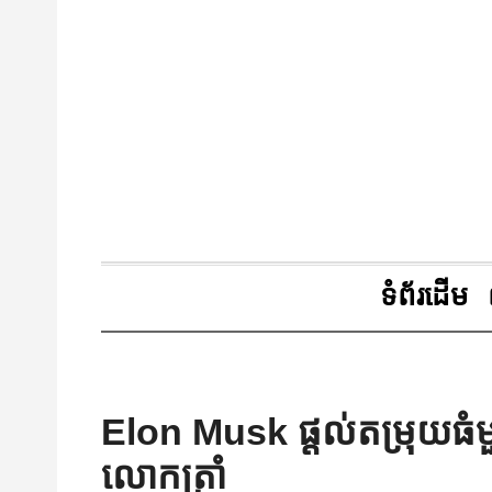
ទំព័រដើម
Elon Musk ផ្ដល់តម្រុយធំម
លោកត្រាំ