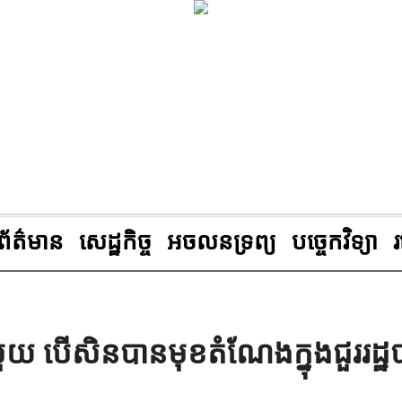
ព័ត៌មាន
សេដ្ឋកិច្ច
អចលនទ្រព្យ
បច្ចេកវិទ្យា
ួយ បើសិនបានមុខតំណែងក្នុងជួររដ្