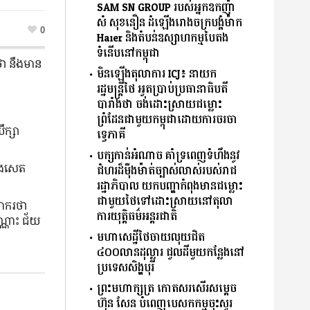
SAM SN GROUP របស់អ្នកឧកញ៉ា
សំ សុខនឿន ដំឡើងរោងចក្របង្គំម៉ាក
0
Haier និងតំបន់ឧស្សាហកម្មបៃតង
ទំនើបនៅកម្ពុជា
ថា នឹងមាន
មិនឡើងតុលាការ ICJ៖ នាយក
រដ្ឋមន្រ្តីថៃ អួតប្រាប់ប្រធានាធិបតី
បារាំងថា ចង់ដោះស្រាយជម្លោះ
ព្រំដែនជាមួយកម្ពុជាដោយការចរចា
ក្សា
ទ្វេភាគី
បក្សកាន់អំណាច គាំទ្រពេញទំហឹងនូវ
នុងសេត
ជំហរដ៏ម៉ឺងម៉ាត់ច្បាស់លាស់របស់រាជ
រដ្ឋាភិបាល យកបញ្ហាកំពុងមានជម្លោះ
ជាមួយថៃទៅដោះស្រាយនៅតុលា
្យាករថា
ការយុត្តិធម៌អន្តរជាតិ
ណ្ណោះ ជ័យ
មហាសេដ្ឋីថៃចាយលុយជិត
៤០០លានដុល្លារ ជួលដីមួយកន្លែងនៅ
ប្រទេសសិង្ហបុរី
ព្រះមហាក្សត្រ កោតសរសើរសម្តេច
ហ៊ុន សែន បំពេញបេសកកម្មចុះសួរ