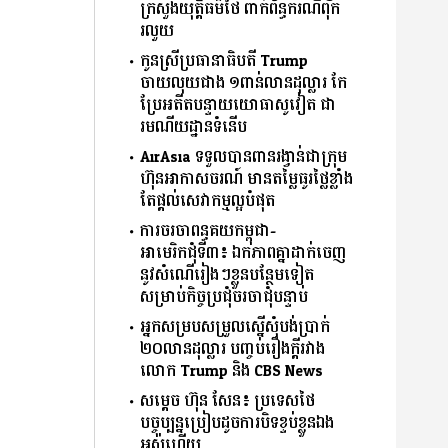
ក្រសួងយុត្តិធម៌ថៃ ពាក់ព័ន្ធករណីពុក
រលួយ
កូនស្រីប្រធានាធិបតី Trump
ចាយលុយជាង ១ពាន់លានដុល្លារ កែ
ប្រែអតីតបន្ទាយយោធាសូវៀត ជា
រមណីយដ្ឋានទំនើប
AirAsia ទទួលបានពានរង្វាន់ជាក្រុម
ហ៊ុនអាកាសចរណ៍ មានតម្លៃធូរថ្លៃខ្លាំង
តែផ្ដល់សេវាកម្មល្អបំផុត
ការចរចាពន្ធគយកម្ពុជា-
អាមេរិកជុំទី៣៖ ឯកភាពគ្នាដាក់ចេញ
នូវសំណើរៀងៗខ្លួនបន្ថែមទៀត​
សម្រាប់កិច្ចប្រជុំចរចាជុំបន្ទាប់
អ្នកសម្របសម្រួលស្នើសុំបង់ប្រាក់
២០លានដុល្លារ បញ្ចប់រឿងក្ដីរវាង
លោក Trump និង CBS News
សម្តេច ហ៊ុន សែន៖ ប្រទេស​ថៃ​
បច្ចុប្បន្នប្រៀបដូចការបិទខ្ទប់ខ្លួនឯង
អស់ហើយ