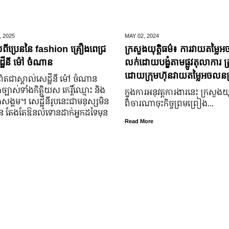
,
2025
MAY 02,
2024
់ពីប្រេននៃ​ fashion គ្រឿងពេជ្រ
ក្រសួងយុត្តិធម៌៖ ការវាយតម្លៃអ
្ឋីនី ម៉ៅ ចំណាន
លក់ដោយបង្ខំតាមផ្លូវតុលាការ ត្រ
ដោយក្រុមហ៊ុនវាយតម្លៃអចលនទ្
តជា​ស្គាល់​សេដ្ឋី​នី ម៉ៅ ចំណាន
្បាស់​ទាំង​កិត្តិយស កេរ្តិ៍ឈ្មោះ និង​
ក្នុងការអនុវត្តការងារនេះ ក្រសួងយុត
ុង​សង្គម។ សេដ្ឋី​នី​រូប​នេះ​ជា​មនុស្ស​មិន​
ពិចារណាចុះកិច្ចព្រមព្រៀង...
្លួន តែងតែ​ឱនលំទោន​ដាក់​អ្នក​ដទៃ​មុន​
Read More