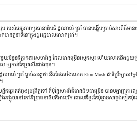
រូប របស់បេក្ខភាពប្រធានាធិបតី ដូណាល់ ត្រាំ បានបង្ហើបប្រាប់សារព័ត៌មាន
ាលោកបានតួនាទីនៅក្នុងជួររដ្ឋបាលលោកត្រាំ។
្ថយចំនួនទីភ្នាក់ងារសហព័ន្ធ ដែលមានច្រើនស្កេកស្កះ ហើយលោកនឹងជួយប្រឹ
បាល ឲ្យកាន់តែប្រសើរជាងមុន។
ណាល់ ត្រាំ ធ្លាប់សន្យថា នឹងតែងតាំងលោក Elon Musk ជាទីប្រឹក្សានៅក្
ក។
លឹកឆ្នោតកំពុងប្រព្រឹត្តទៅ ក៏ប៉ុន្តែសារព័ត៌មានធំៗជាច្រើន បានបង្ហាញការព
ើងអង្គុយនៅកៅអីប្រធានាធិបតីអាមេរិក ពោលគឺខ្វះតែប៉ុន្មានសម្លេងទៀតប៉ុ