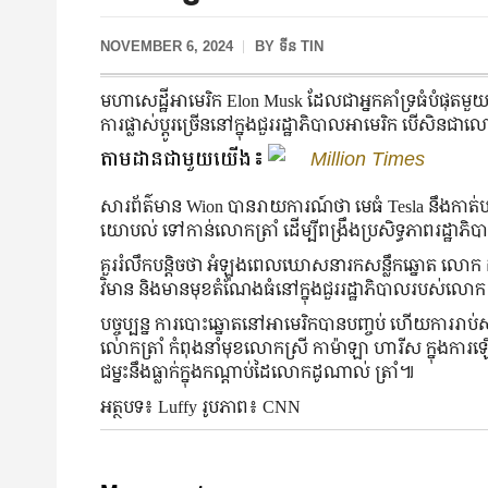
NOVEMBER 6, 2024
BY
ទីន TIN
មហាសេដ្ឋីអាមេរិក Elon Musk ដែលជាអ្នកគាំទ្រធំបំផុតមួយ
ការផ្លាស់ប្ដូរច្រើននៅក្នុងជួររដ្ឋាភិបាលអាមេរិក បើសិនជ
តាមដានជាមួយយើង៖
Million Times
សារព័ត៌មាន Wion បានរាយការណ៍ថា មេធំ Tesla នឹងកាត់បន
យោបល់ ទៅកាន់លោកត្រាំ ដើម្បីពង្រឹងប្រសិទ្ធភាពរដ្ឋាភិ
គួររំលឹកបន្តិចថា អំឡុងពេលឃោសនារកសន្លឹកឆ្នោត លោក ដូ
វិមាន និងមានមុខតំណែងធំនៅក្នុងជួររដ្ឋាភិបាលរបស់លោ
បច្ចុប្បន្ន ការបោះឆ្នោតនៅអាមេរិកបានបញ្ចប់ ហើយការរាប់សន្
លោកត្រាំ កំពុងនាំមុខលោកស្រី កាម៉ាឡា ហារីស ក្នុងការឡ
ជម្នះនឹងធ្លាក់ក្នុងកណ្ដាប់ដៃលោកដូណាល់ ត្រាំ៕
អត្ថបទ៖ Luffy រូបភាព៖ CNN