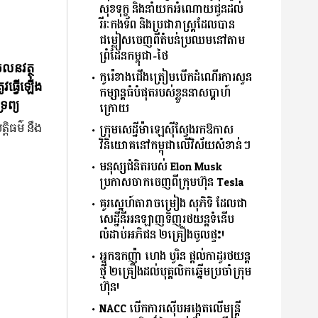
សុខទុក្ខ និងនាំយកអំណោយជូនដល់
រីរៈកងទ័ព និងប្រជារាស្ត្រដែលបាន
ជម្លៀសចេញពីតំបន់ប្រឈមនៅតាម
ព្រំដែនកម្ពុជា-ថៃ
ចលនវត្ថុ
កូរ៉េខាងជើងត្រៀមបើកដំណើរការសួន
ូវធ្វើឡើង
កម្សាន្តធំបំផុតរបស់ខ្លួននាសប្ដាហ៍
រព្យ
ក្រោយ
្តិធម៌ នឹង
ក្រុមសេដ្ឋីម៉ាឡេស៊ីស្វែងរកឱកាស
វិនិយោគនៅកម្ពុជាលើវិស័យសំខាន់ៗ
មនុស្សជំនិតរបស់ Elon Musk
ប្រកាសចាកចេញពីក្រុមហ៊ុន Tesla
គូរស្នេហ៍តារាចម្រៀង សុភិទិ ដែលជា
សេដ្ឋីនីអនឡាញទិញរថយន្តទំនើប
លំដាប់អភិជន ២គ្រឿងចូលផ្ទះ!
អ្នកឧកញ៉ា ហេង បូរិន ផ្តល់កាដូរថយន្ត
ថ្មី ២គ្រឿងដល់បុគ្គលិកឆ្នើមប្រចាំក្រុម
ហ៊ុន!
NACC បើកការស៊ើបអង្កេតលើមន្ត្រី