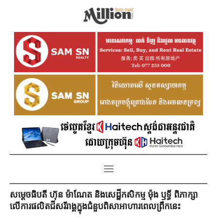
សម្តេចធិបតី ហ៊ុន ម៉ាណែត និងសេដ្ឋីកសិកម្ម ម៉ុង ឫទ្ធី ពិភាក្សា​
លើការផលិត​ជី​សរីរាង្គក្នុង​ជំនួបពិសាអាហារ​ពេលព្រឹកនេះ