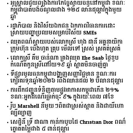
អូស្ត្រាលី​ជួយ​ពង្រឹង​ការ​កែច្នៃ​ស្វាយចន្ទី​នៅ​កម្ពុជា​ ​ខណៈ​
កម្ពុជា​បាត់បង់​ចំណូល​ជាង​ ​១២៥​ ​លាន​ដុល្លារ​ក្នុង​មួយ​
ឆ្នាំ​
រដ្ឋាភិបាល​ ​និង​វិស័យ​ឯកជន ​ឯកភាព​វិធានការ​ដោះ
ស្រាយ​បញ្ហា​ប្រឈម​​សម្រាប់​វិស័យ​ ​SMEs​
ឈុតពណ៌ស្វាយរបស់លោកស្រី ហុង ដានី អគ្គ​នាយិកា​
ក្រុមហ៊ុន ប៉េងហួត គ្រុប មើលទៅ ស្រស់ ស្រគត់ស្រគំ
លោកស្រី គឹម ចាន់ណា គ្រងឈុត Elie Saab ថ្ងៃខួប
កំណើតកូនស្រីពៅវ័យ១៩ ឆ្នាំ ស្អាតមិនចាញ់គ្នា
ទីផ្សារ​មូលធន​កម្ពុជា​បង្ហាញ​សញ្ញា​វិជ្ជមាន​ ​ខណៈ​ការ​
កៀរគរ​ទុន​ឆ្នាំ​២០២៦​ ​រំពឹង​ឈានដល់​ ​២​ ​ប៊ីលាន​ដុល្លារ​
ការដឹកជញ្ជូនទំនិញតាមផ្លូវអាកាសកម្ពុជាកើន ២១%
ខណៈអ្នកដំណើរធ្លាក់ចុះ ៩% ក្នុងរយៈពេល ៧ខែ
រ៉ូប Marshell នីមួយៗពិតជាស្រស់ស្អាត និងជាយីហោ
ល្បីល្បាញ
សេដ្ឋិនី ទ្រី ដាណា កាន់កាបូបដៃ Christian Dior ពណ៌
ត្នោតតម្លៃជាង ៥ ពាន់ដុល្លារ