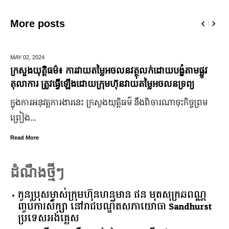
More posts
MAY 02,
2024
ក្រសួងយុត្តិធម៌៖ ការវាយតម្លៃអចលនវត្ថុលក់ដោយបង្ខំតាមផ្លូវ
តុលាការ ត្រូវធ្វើឡើងដោយក្រុមហ៊ុនវាយតម្លៃអចលនទ្រព្យ
ក្នុងការអនុវត្តការងារនេះ ក្រសួងយុត្តិធម៌ នឹងពិចារណាចុះកិច្ចព្រម
ព្រៀង...
Read More
ដំណឹងថ្មីៗ
កូនប្រុសម្ចាស់ក្រុមហ៊ុនហនុមាន ផន មុតសុក្រឆពណ្ណ
ញ្ចប់ការសិក្សា នៅរាជបណ្ឌិតសភាយោធា Sandhurst
ប្រទេសអង់គ្លេស