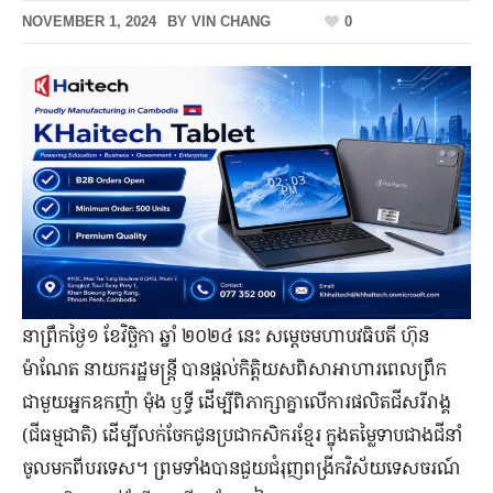
NOVEMBER 1, 2024
BY
VIN CHANG
0
នាព្រឹកថ្ងៃ១ ខែ​វិច្ឆិកា ឆ្នាំ ២០២៤ នេះ សម្ដេចមហាបវធិបតី ហ៊ុន
ម៉ាណែត នាយករដ្ឋមន្ត្រី បានផ្តល់​កិត្តិយស​ពិសា​អាហារ​ពេលព្រឹក​
ជាមួយ​អ្នកឧកញ៉ា ម៉ុង ឫទ្ធី ដើម្បីពិភាក្សា​គ្នា​លើ​ការ​ផលិត​ជី​សរីរាង្គ​
(ជីធម្មជាតិ) ដើម្បី​លក់​ចែកជូន​ប្រជាកសិករ​ខ្មែរ ក្នុង​តម្លៃ​ទាប​ជាង​ជី​នាំ
ចូល​មកពី​បរទេស។ ព្រម​ទាំង​បាន​ជួយ​ជំរុញ​ពង្រីក​វិស័យ​ទេសចរណ៍​