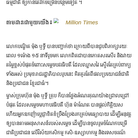
ធម្មជាតិ ឲ្យ​កាន់តែ​រីកចម្រើន​បន្ថែម​ទៀត​ ។
តាមដានជាមួយយើង៖
Million Times
លោកបណ្ឌិត ម៉ុង ឫទ្ធី បាន​បញ្ជាក់​ថា ក្រោយ​ពី​បាន​ជួប​ពិភាក្សា​រយៈ
ពេល ១ម៉ោង ១៥ នាទី​រួច​មក​ លោក​ពិតជា​បាន​កោត​សរសើរ និង​វាយ
តម្លៃ​ខ្ពស់​បំផុត​ចំពោះ​សម្ដេច​បវរ​ធិបតី​ ដែល​ឈ្លាសវៃ ស្ទើរតែ​គ្រប់ពាក្យ
ទាំងអស់ ប្រមុខ​រាជរដ្ឋាភិបាល​រូប​នេះ គិតគូរ​តែ​ពី​ផលប្រយោជន៍​ជាតិ
និង​ប្រជាជន​ ខ្មែរ​ជា​ធំ។
ម្ចាស់​ក្រុមហ៊ុន ម៉ុង ឫទ្ធី គ្រុប ក៏​បាន​ថ្លែង​អំណរគុណ​យ៉ាង​ជ្រាលជ្រៅ​
បំផុត​ ដែល​សម្ដេច​មហា​បវ​ធិបតី ហ៊ុន ម៉ាណែត បាន​ផ្ដល់​កិត្តិយស​
ហើយ​អ្នកឧកញ៉ា​ប្ដេជ្ញា​ខិតខំ​ប្រឹងប្រែង​រក​គ្រប់​មធ្យោបាយ​ ដើម្បី​អនុវត្ត​
ឲ្យ​បានតាម​អនុសាសន៍​របស់​សម្ដេច ដើម្បី​បាន​ចូលរួម​ចំណែក​បម្រើ​
ជាតិ​ប្រជាជន​ លើ​វិស័យ​កសិកម្ម កសិ-ឧស្សាហកម្ម​ និង​ទេសចរណ៍​