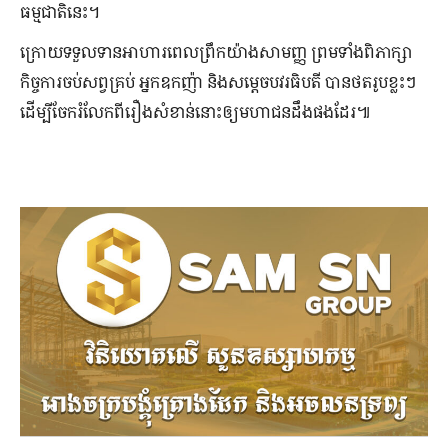
ធម្មជាតិ​នេះ។
ក្រោយ​ទទួល​ទាន​អាហារ​ពេល​ព្រឹកយ៉ាង​សាមញ្ញ ព្រម​ទាំង​ពិភាក្សា​
កិច្ចការ​ចប់​សព្វគ្រប់ អ្នក​ឧកញ៉ា និង​សម្ដេចបវរធិបតី បាន​ថត​រូប​ខ្លះ​ៗ
ដើម្បី​ចែក​រំលែក​ពី​រឿង​សំខាន់​នោះ​ឲ្យ​មហាជន​ដឹង​​ផង​ដែរ៕