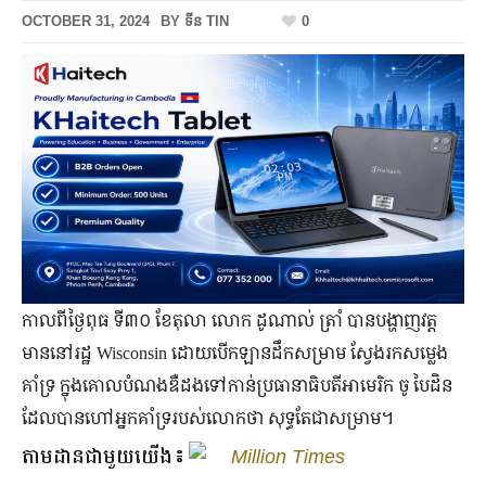
OCTOBER 31, 2024
BY
ទីន TIN
0
កាលពីថ្ងៃពុធ ទី៣០ ខែតុលា លោក ដូណាល់ ត្រាំ បានបង្ហាញវត្ត
មាននៅរដ្ឋ Wisconsin ដោយបើកឡានដឹកសម្រាម ស្វែងរកសម្លេង
គាំទ្រ ក្នុងគោលបំណងឌឺដងទៅកាន់ប្រធានាធិបតីអាមេរិក ចូ បៃដិន
ដែលបានហៅអ្នកគាំទ្ររបស់លោកថា សុទ្ធតែជាសម្រាម។
តាមដានជាមួយយើង៖
Million Times