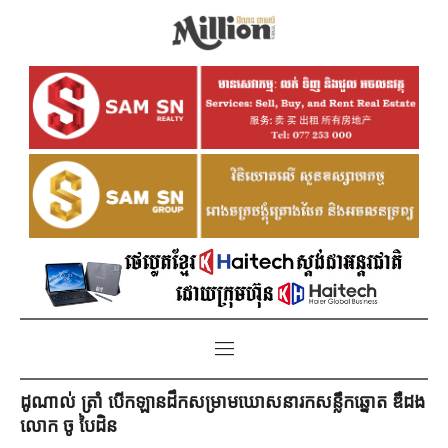
ដូណាល់ ត្រាំ បើកឡានដឹកសម្រាមឃោសនារកសន្លឹកឆ្នោត ឌឺដង
លោក ចូ បៃដិន