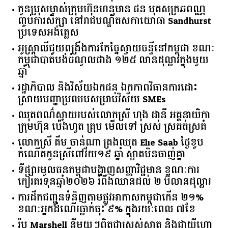
កូនប្រុសម្ចាស់ក្រុមហ៊ុនហនុមាន ផន មុតសុក្រឆពណ្ណ
ញ្ចប់ការសិក្សា នៅរាជបណ្ឌិតសភាយោធា Sandhurst
ប្រទេសអង់គ្លេស
អូស្ត្រាលី​ជួយ​ពង្រឹង​ការ​កែច្នៃ​ស្វាយចន្ទី​នៅ​កម្ពុជា​ ​ខណៈ​
កម្ពុជា​បាត់បង់​ចំណូល​ជាង​ ​១២៥​ ​លាន​ដុល្លារ​ក្នុង​មួយ​
ឆ្នាំ​
រដ្ឋាភិបាល​ ​និង​វិស័យ​ឯកជន ​ឯកភាព​វិធានការ​ដោះ
ស្រាយ​បញ្ហា​ប្រឈម​​សម្រាប់​វិស័យ​ ​SMEs​
ឈុតពណ៌ស្វាយរបស់លោកស្រី ហុង ដានី អគ្គ​នាយិកា​
ក្រុមហ៊ុន ប៉េងហួត គ្រុប មើលទៅ ស្រស់ ស្រគត់ស្រគំ
លោកស្រី គឹម ចាន់ណា គ្រងឈុត Elie Saab ថ្ងៃខួប
កំណើតកូនស្រីពៅវ័យ១៩ ឆ្នាំ ស្អាតមិនចាញ់គ្នា
ទីផ្សារ​មូលធន​កម្ពុជា​បង្ហាញ​សញ្ញា​វិជ្ជមាន​ ​ខណៈ​ការ​
កៀរគរ​ទុន​ឆ្នាំ​២០២៦​ ​រំពឹង​ឈានដល់​ ​២​ ​ប៊ីលាន​ដុល្លារ​
ការដឹកជញ្ជូនទំនិញតាមផ្លូវអាកាសកម្ពុជាកើន ២១%
ខណៈអ្នកដំណើរធ្លាក់ចុះ ៩% ក្នុងរយៈពេល ៧ខែ
រ៉ូប Marshell នីមួយៗពិតជាស្រស់ស្អាត និងជាយីហោ