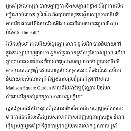
អ្នកគាំទ្រលោកត្រាំ បានបង្ហាញការខឹងសម្បារជាខ្លាំង ជុំវិញការលើក
ឡើងរបស់លោក ចូ បៃដិន និងបានចាត់ទុកទង្វើរបស់ប្រធានាធិបតី
អាមេរិក ដូចទៅនឹងការរើសអើង។ នេះបើតាមការចុះផ្សាយពីសារ
ព័ត៌មាន The Hill។
រំលឹកបន្តិចថា កាលពីយប់ថ្ងៃអង្គារ លោក ចូ បៃដិន បាននិយាយនៅ
ក្នុងការផ្សាយបន្តផ្ទាល់ថា អ្នកគាំទ្រលោកត្រាំសុទ្ធតែជាសម្រាម ហើយ
ភ្លាមៗនោះសេតវិមាន ក៏បានចេញសារបកស្រាយថា ប្រធានាធិបតី
មានការយល់ច្រឡំ ដោយពាក្យថា សម្រាមនោះ គឺចង់សំដៅលើការ
និយាយរបស់លោកត្រាំ អំឡុងពេលជួបជុំអ្នកគាំទ្រនៅសាល
Madison Square Garden កាលពីថ្ងៃអាទិត្យប៉ុណ្ណោះ មិនមែន
សំដៅលើអ្នកគាំទ្របក្សសាធារណរដ្ឋឡើយ។
សូមជម្រាបដែរថា បន្ទាប់ពីប្រធានាធិបតីអាមេរិក បញ្ចេញមតិបែបនេះ
មានការចែករំលែកវីដេអូរបស់លោកពាសពេញបណ្ដាញសង្គម និបាន
ធ្វើឲ្យសន្ទុះអ្នកគាំទ្រ ក៏ដូចជាប្រជាប្រិយភាពលោក ដូណាល់ ត្រាំ