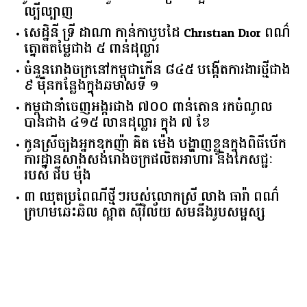
ល្បីល្បាញ
សេដ្ឋិនី ទ្រី ដាណា កាន់កាបូបដៃ Christian Dior ពណ៌
ត្នោតតម្លៃជាង ៥ ពាន់ដុល្លារ
ចំនួន​រោងចក្រ​នៅ​កម្ពុជា​កើន​ ​៨៤៥​ ​បង្កើត​ការងារ​ថ្មី​ជាង​
​៩​ ​ម៉ឺន​កន្លែង​ក្នុង​ឆមាស​ទី ​១​
កម្ពុជានាំចេញអង្ករជាង ៧០០ ពាន់តោន រកចំណូល
បានជាង ៤១៥ លានដុល្លារ ក្នុង ៧ ខែ
កូនស្រីច្បងអ្នកឧកញ៉ា គិត ម៉េង បង្ហាញខ្លួនក្នុងពិធីបើក
ការដ្ឋានសាងសង់រោងចក្រផលិតអាហារ និងភេសជ្ជៈ
របស់ ជីប ម៉ុង
៣ ឈុតប្រពៃណីថ្មីៗរបស់លោកស្រី លាង ធារ៉ា ពណ៌
ក្រហមឆេះឆិល ស្អាត ​ស៊ីវិល័យ សមនឹងរូបសម្ផស្ស