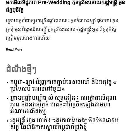
មកមើលទិដ្ឋភាព Pre-Wedding កូនស្រីឧបនាយករដ្ឋមន្រ្តី អូន
ព័ន្ធមុនីរ័ត្ន
ក្រោយ​ភ្ជាប់​ពាក្យ​រួច​ច្រើន​ឆ្នាំ​ពេលនេះ កូនកំលោះ ឡាំ ជុងហាវ កូន
ក្រមុំ អូន ព័ន្ធមណីលក្ស្មី កូនស្រី​ឧបនាយករដ្ឋមន្ត្រី អូន ព័ន្ធមុនីរ័ត្ន
ត្រៀម​ចូល​រោងការ​ហើយ
Read More
ដំណឹងថ្មីៗ
កម្ពុជា​-​ឡាវ ​ជំរុញ​ការ​តភ្ជាប់​ទេសចរណ៍​ ​និង​អនុវត្ត​ ​«​
ប្រទេស​បី ​គោលដៅ​មួយ​»
អ្នកឧកញ៉ាបណ្ឌិត សំ សុខនឿន៖ ការផ្តោតលើគុណ
ភាព និងនវានុវត្តន៍ ជាគន្លឹះជំរុញចិនឡើងជាមហា
អំណាចផលិតកម្ម
រដ្ឋមន្ត្រី ហួត ហាក់៖ “រដូវកាលបៃតង” មិនមែនជាឧប
សគ្គ តែជាឱកាសស្គាល់កម្ពុជាពីជ្រុងថ្មី