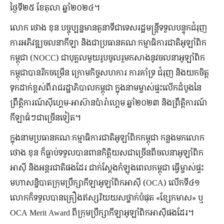
ថ្ងៃទី២៥ ខែតុលា ឆ្នាំ២០២៤។
លោក ថោង ខុន បច្ចុប្បន្នមានតួនាទីជាទេសរដ្ឋមន្រ្តីទទួលបន្ទុកជំរុញ
ការអភិវឌ្ឍចលនាកីឡា និងជាប្រធានគណៈកម្មាធិការជាតិអូឡាំពិក
កម្ពុជា (NOCC) ជាបុគ្គលមួយរូបចូលរួមកសាងនូវចលនាអូឡាំពិក
កម្ពុជាបានរីកចម្រើន ក្រោមកិច្ចសហការ ការគាំទ្រ ជំរុញ និងយកចិត្ត
ទុកដាក់ខ្ពស់ពីរាជរដ្ឋាភិបាលកម្ពុជា ក្នុងនាមម្ចាស់ផ្ទះលើកដំបូងនៃ
ព្រឹត្តិការណ៍ស៊ីហ្គេម-អាស៊ានប៉ារ៉ាហ្គេម ឆ្នាំ២០២៣ និងព្រឹត្តិការណ៍
កីឡាធំៗជាច្រើនទៀត។
ក្នុងនាមប្រធានគណៈកម្មាធិការជាតិអូឡាំពិកកម្ពុជា កន្លងមកលោក
ថោង ខុន ក៏ធ្លាប់ទទួលបានពានកិត្តិយសជាច្រើនពីចលនាអូឡាំពិក
អាស៊ី និងអន្ដរជាតិផងដែរ ជាក់ស្ដែងកំឡុងពេលកម្ពុជា ធ្វើម្ចាស់ផ្ទះ
មហាសន្និបាតក្រុមប្រឹក្សាកីឡាអូឡាំពិកអាស៊ី (OCA) លើកទី៤១
លោកក៏ទទួលបានគ្រឿងឥស្សរិយយសថ្នាក់បំផុត «ខ្សែកមាស» ឬ
OCA Merit Award ពីក្រុមប្រឹក្សាកីឡាអូឡាំពិកអាស៊ីផងដែរ។