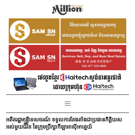
អតីតរដ្ឋមន្រ្តីទេសចរណ៍ ទទួលការតែងតាំងជាប្រធានកិត្តិយស
អស់មួយជីវិត នៃក្រុមប្រឹក្សាកីឡាអាស៊ីអាគ្នេយ៍