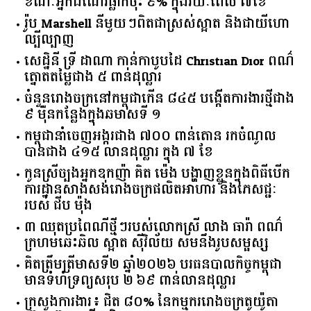
ខណៈអ្នកដំណើរធ្លាក់ចុះ ៩% ក្នុងរយៈពេល ៧ខែ
រ៉ូប Marshell នីមួយៗពិតជាស្រស់ស្អាត និងជាយីហោ
ល្បីល្បាញ
សេដ្ឋិនី ទ្រី ដាណា កាន់កាបូបដៃ Christian Dior ពណ៌
ត្នោតតម្លៃជាង ៥ ពាន់ដុល្លារ
ចំនួន​រោងចក្រ​នៅ​កម្ពុជា​កើន​ ​៨៤៥​ ​បង្កើត​ការងារ​ថ្មី​ជាង​
​៩​ ​ម៉ឺន​កន្លែង​ក្នុង​ឆមាស​ទី ​១​
កម្ពុជានាំចេញអង្ករជាង ៧០០ ពាន់តោន រកចំណូល
បានជាង ៤១៥ លានដុល្លារ ក្នុង ៧ ខែ
កូនស្រីច្បងអ្នកឧកញ៉ា គិត ម៉េង បង្ហាញខ្លួនក្នុងពិធីបើក
ការដ្ឋានសាងសង់រោងចក្រផលិតអាហារ និងភេសជ្ជៈ
របស់ ជីប ម៉ុង
៣ ឈុតប្រពៃណីថ្មីៗរបស់លោកស្រី លាង ធារ៉ា ពណ៌
ក្រហមឆេះឆិល ស្អាត ​ស៊ីវិល័យ សមនឹងរូបសម្ផស្ស
គិត​ត្រឹមត្រីមាស​ទី​២​ ​ឆ្នាំ​២០២៦​ បរធន​បាលកិច្ច​កម្ពុជា​ ​
មាន​ទំហំ​ទ្រព្យ​សរុប​ ​២.៦៩​ ​ពាន់លាន​ដុល្លារ​
ក្រសួង​ការងារ​៖ ​ជិត​ ​៨០​% ​នៃ​កម្មករ​រោងចក្រ​តូយ៉ូតា ​