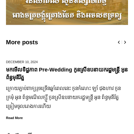
More posts
DECEMBER 10,
2024
មកមើលទិដ្ឋភាព Pre-Wedding កូនស្រីឧបនាយករដ្ឋមន្រ្តី អូន
ព័ន្ធមុនីរ័ត្ន
ក្រោយ​ភ្ជាប់​ពាក្យ​រួច​ច្រើន​ឆ្នាំ​ពេលនេះ កូនកំលោះ ឡាំ ជុងហាវ កូន
ក្រមុំ អូន ព័ន្ធមណីលក្ស្មី កូនស្រី​ឧបនាយករដ្ឋមន្ត្រី អូន ព័ន្ធមុនីរ័ត្ន
ត្រៀម​ចូល​រោងការ​ហើយ
Read More