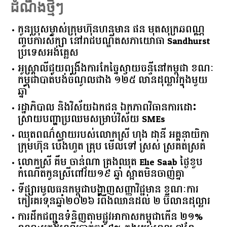
ដំណឹងថ្មីៗ
កូនប្រុសម្ចាស់ក្រុមហ៊ុនហនុមាន ផន មុតសុក្រឆពណ្ណ
ញ្ចប់ការសិក្សា នៅរាជបណ្ឌិតសភាយោធា Sandhurst
ប្រទេសអង់គ្លេស
អូស្ត្រាលី​ជួយ​ពង្រឹង​ការ​កែច្នៃ​ស្វាយចន្ទី​នៅ​កម្ពុជា​ ​ខណៈ​
កម្ពុជា​បាត់បង់​ចំណូល​ជាង​ ​១២៥​ ​លាន​ដុល្លារ​ក្នុង​មួយ​
ឆ្នាំ​
រដ្ឋាភិបាល​ ​និង​វិស័យ​ឯកជន ​ឯកភាព​វិធានការ​ដោះ
ស្រាយ​បញ្ហា​ប្រឈម​​សម្រាប់​វិស័យ​ ​SMEs​
ឈុតពណ៌ស្វាយរបស់លោកស្រី ហុង ដានី អគ្គ​នាយិកា​
ក្រុមហ៊ុន ប៉េងហួត គ្រុប មើលទៅ ស្រស់ ស្រគត់ស្រគំ
លោកស្រី គឹម ចាន់ណា គ្រងឈុត Elie Saab ថ្ងៃខួប
កំណើតកូនស្រីពៅវ័យ១៩ ឆ្នាំ ស្អាតមិនចាញ់គ្នា
ទីផ្សារ​មូលធន​កម្ពុជា​បង្ហាញ​សញ្ញា​វិជ្ជមាន​ ​ខណៈ​ការ​
កៀរគរ​ទុន​ឆ្នាំ​២០២៦​ ​រំពឹង​ឈានដល់​ ​២​ ​ប៊ីលាន​ដុល្លារ​
ការដឹកជញ្ជូនទំនិញតាមផ្លូវអាកាសកម្ពុជាកើន ២១%