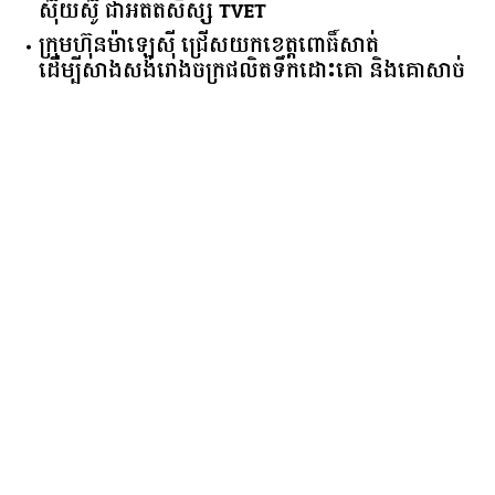
ស៊ុយ​ស៊ូ ​ជា​អតីត​សិស្ស​ ​TVET​
ក្រុមហ៊ុន​ម៉ាឡេស៊ី ជ្រើសយកខេត្ដពោធិ៍សាត់
ដើម្បីសាងសង់រោងចក្រផលិតទឹកដោះគោ និងគោសាច់