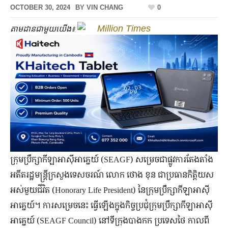
OCTOBER 30, 2024
BY
VIN CHANG
0
Million Times
តាមដានជាមួយយើង៖
ក្រុមប្រឹក្សាកីឡាអាស៊ីអាគ្នេយ៍ (SEAGF) សម្រេចជាផ្លូវការតែងតាំង
អតីតរដ្ឋមន្រ្តីក្រសួងទេសចរណ៍ លោក ថោង ខុន ជាប្រធានកិត្តិយស
អស់មួយជីវិត (Honorary Life President) នៃក្រុមប្រឹក្សាកីឡាអាស៊ី
អាគ្នេយ៍។ ការសម្រេចនេះ ធ្វើឡើងក្នុងកិច្ចប្រជុំក្រុមប្រឹក្សាកីឡាអាស៊ី
អាគ្នេយ៍ (SEAGF Council) នៅទីក្រុងបាងកក ប្រទេសថៃ កាលពី