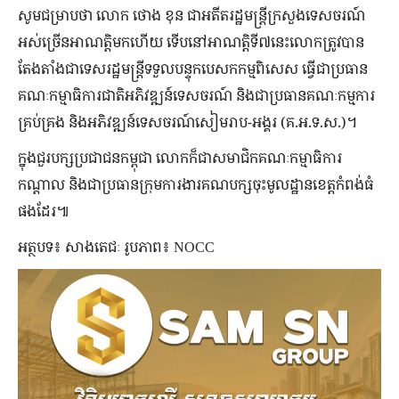
សូមជម្រាបថា លោក ថោង ខុន ជាអតីតរដ្ឋមន្រ្តីក្រសួងទេសចរណ៍
អស់ច្រើនអាណត្តិមកហើយ ទើបនៅអាណត្តិទី៧នេះ​លោកត្រូវបាន
តែងតាំងជាទេសរដ្ឋមន្ត្រីទទួលបន្ទុកបេសកកម្មពិសេស ធ្វើជាប្រធាន
គណៈកម្មាធិការជាតិអភិវឌ្ឍន៍ទេសចរណ៍ និងជាប្រធានគណៈកម្មការ
គ្រប់គ្រង និងអភិវឌ្ឍន៍ទេសចរណ៍សៀមរាប-អង្គរ (គ.អ.ទ.ស.)។
ក្នុងជួរបក្សប្រជាជនកម្ពុជា លោកក៏ជាសមាជិកគណៈកម្មាធិការ
កណ្ដាល និងជាប្រធានក្រុមការងារគណបក្សចុះមូលដ្ឋានខេត្តកំពង់ធំ
ផងដែរ៕
អត្ថបទ៖ សាងតេជៈ រូបភាព៖ NOCC