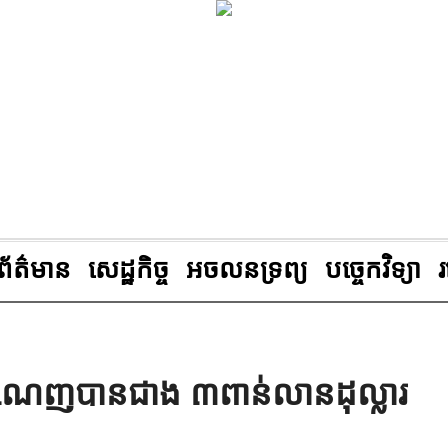
ព័ត៌មាន
សេដ្ឋកិច្ច
អចលនទ្រព្យ
បច្ចេកវិទ្យា
់ចំណេញបានជាង ៣ពាន់លានដុល្លារ