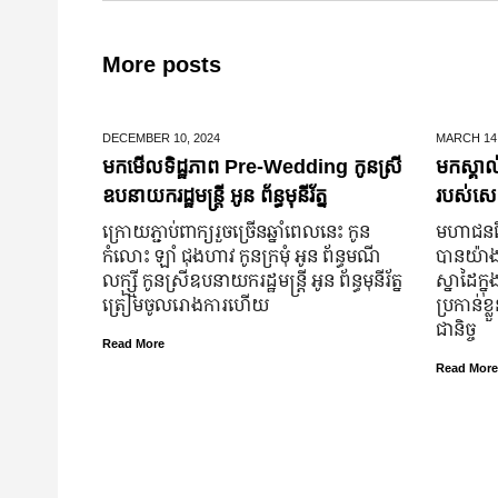
More posts
DECEMBER 10,
2024
MARCH 14
មកមើលទិដ្ឋភាព Pre-Wedding កូនស្រី
មកស្គាល
ឧបនាយករដ្ឋមន្រ្តី អូន ព័ន្ធមុនីរ័ត្ន
របស់សេដ
ក្រោយ​ភ្ជាប់​ពាក្យ​រួច​ច្រើន​ឆ្នាំ​ពេលនេះ កូន
មហាជន​ពិ
កំលោះ ឡាំ ជុងហាវ កូនក្រមុំ អូន ព័ន្ធមណី
បាន​យ៉ាង​ច
លក្ស្មី កូនស្រី​ឧបនាយករដ្ឋមន្ត្រី អូន ព័ន្ធមុនីរ័ត្ន
ស្នាដៃ​ក្ន
ត្រៀម​ចូល​រោងការ​ហើយ
ប្រកាន់​ខ
ជានិច្ច
Read More
Read More