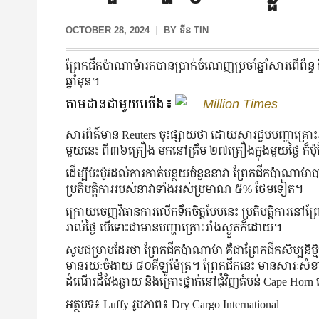
OCTOBER 28, 2024
BY
ទីន TIN
ព្រែកជីកប៉ាណាម៉ារកបានប្រាក់ចំណេញប្រចាំឆ្នាំសារពើព័
ឆ្នាំមុន។
តាមដានជាមួយយើង៖
Million Times
សារព័ត៌មាន Reuters ចុះផ្សាយថា ដោយសារជួបបញ្ហាគ្រោះរាំង
មួយនេះ ពី៣៦គ្រឿង មកនៅត្រឹម ២៧គ្រឿងក្នុងមួយថ្ងៃ 
ដើម្បីប៉ះប៉ូវដល់ការកាត់បន្ថយចំនួននាវា ព្រែកជីកប៉ាណាម៉
ប្រតិបត្តិការរបស់នាវាទាំងអស់ប្រមាណ ៥% ថែមទៀត។
ក្រោយចេញវិធានការលើកទឹកចិត្តបែបនេះ ប្រតិបត្តិការនៅព
រាល់ថ្ងៃ បើទោះជាមានបញ្ហាគ្រោះរាំងស្ងួតក៏ដោយ។
សូមជម្រាបដែរថា ព្រែកជីកប៉ាណាម៉ា គឺជាព្រែកជីកសិប្បនិម្
មានរយៈចំងាយ ៨០គីឡូម៉ែត្រ។ ព្រែកជីកនេះ មានសារៈសំខាន់ណា
ដំណើរដ៏វែងឆ្ងាយ និងគ្រោះថ្នាក់នៅជុំវិញតំបន់ Cape Hor
អត្ថបទ៖ Luffy រូបភាព៖ Dry Cargo International