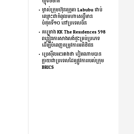
ឃ្មុំទិចមាត់
ម្ចាស់ក្រុមហ៊ុនតុក្កតា Labubu ជាប់
ឈ្មោះជាកំពូលមហាសេដ្ឋីមាន
បំផុតទី១០ នៅប្រទេសចិន
គម្រោង KK The Residences 598
ពន្លឿនការសាងសង់ផ្ទះគ្រប់ប្រភេទ
ដើម្បីបំពេញតម្រូវការអតិថិជន
ប្រេស៊ីលអះអាងថា វៀតណាមបាន
ក្លាយជាប្រទេសដៃគូផ្លូវការរបស់ក្រុម
BRICS