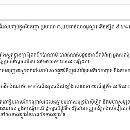
ន្ធ ដែលបញ្ចប់ក្នុងខែកញ្ញា ប្រមាណ ៣,៤៥ពាន់លានដុល្លារ កើនឡើង ៩,៥%
ស្ងួតខ្លាំងក្លា ព្រែកជីកប៉ាណាម៉ាបានកំណត់ចំនួននាវាដឹកទំនិញ ឆ្លងកាត់ព
ក៏ប៉ុន្តែប្រាក់ចំណូលមិនបានថមថយទៅតាមនោះឡើយ។
ាបានអនុញ្ញាតឲ្យនាវាទាំងអស់ អាចផ្ទុកទំនិញដល់ចំនួនអតិបរមាបាន និងកាត់បន
្រែកជីកប៉ាណាម៉ា មានកំណើនប្រសើរជាខ្លាំង ពោលចរាចរណ៍ផ្លូវទឹកនៅទីន
មិតនៅទ្វីបអាមេរិកកណ្ដាល​ដែលតភ្ជាប់មហាសមុទ្រប៉ាស៊ីហ្វិក និងមហាសមុទ្រអ
ស់ ក្នុងការធ្វើពាណិជ្ជកម្មលើផ្លូវទឹក ដ្បិតវាអនុញ្ញាតឱ្យកប៉ាល់ជៀសវាង
n នៅចុងខាងត្បូងនៃអាមេរិកខាងត្បូង៕