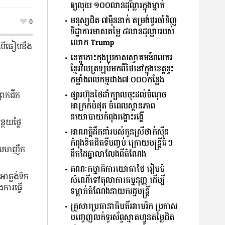
ឲ្យលុយ ១០០លានដុល្លារក្នុងម្នាក់
មនុស្សជិត ៧ម៉ឺននាក់ តម្រង់ជួរចាំទិញ
0
ទិដ្ឋាការមាសតម្លៃ ៥លានដុល្លាររបស់
លោក Trump
 បើធៀបនឹង
ខេត្តកោះកុងប្រកាសស្វាគមន៍ពលករ
ខ្មែរវិលត្រឡប់មកពីថៃនៅក្នុងខេត្តខ្វះ
កម្លាំងពលកម្មជាង៧ ០០០កន្លែង
ផ្សារហ៊ុនថៃដាំក្បាលចុះដល់ចំណុច
្រែកជីក
អាក្រក់បំផុត ចំពេលស្ថានភាព
នយោបាយកំពុងរង្គោះរង្គើ
្ថយថ្លៃ
អាណត្តិដឹកនាំរបស់កូនស្រីថាក់ស៊ីន
កំពុងខិតជិតទីបញ្ចប់ ក្រោយមន្ត្រីធំៗ
ោះមមាញឹក
ដឹកដៃគ្នាលាលែងពីតំណែង
គណៈកម្មាធិការយោធាថៃ រៀបចំ
ាត្លង់ទិក
សំណើទៅតុលាការធម្មនុញ្ញ ដើម្បី
ការធ្វើ
ទម្លាក់តំណែងនាយករដ្ឋមន្ត្រី
គ្រួសារប្រធានាធិបតីអាមេរិក ប្រកាស
បញ្ចេញលក់ទូរស័ព្ទស្មាតហ្វូនតម្លៃជិត