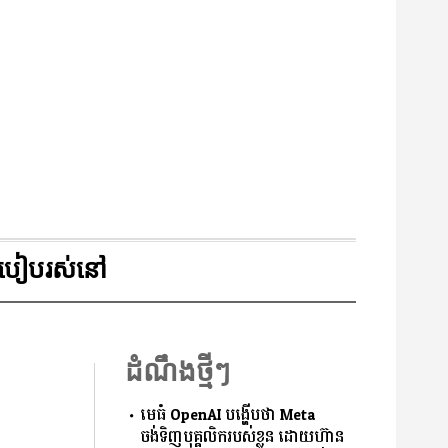
របៀបរស់នៅ
ដំណឹងថ្មីៗ
មេធំ OpenAI បង្ហើបថា Meta
ចង់ទិញបុគ្គលិករបស់ខ្លួន ដោយហ៊ាន