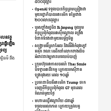
៥០០ដុល្លារ
OpenAI ទទួលបានកិច្ចព្រមព្រៀងជា
មួយរដ្ឋាភិបាលអាមេរិក តម្លៃជាង
២០០លានដុល្លារ
បុរសខ្លាំងរដ្ឋចិន Xi Jinping ចូលរួម
កិច្ចប្រជុំកំពូលអាស៊ីកណ្ដាល ពង្រឹង
ចលនវត្ថុ
ទំនាក់ទំនងជាមួយសម្ព័ន្ធមិត្ត
ូវធ្វើឡើង
សង្គ្រាមអ៊ីស្រាអែល និងអ៊ីរ៉ង់កំពុងក្ដៅ
រព្យ
គគុក ខណៈមេដឹកនាំលោកខាងលិច
អំពាវនាវឲ្យមានបទឈប់បាញ់
្តិធម៌ នឹង
ក្រុមហ៊ុនអាកាសចរណ៍ Thai Smile
បិទទ្វារអាជីវកម្ម ក្រោយរកស៊ីខាត
ឡុងចុងរយៈពេល ១០ឆ្នាំ
ប្រធានាធិបតីអាមេរិក Trump ចាក
ចេញពីកិច្ចប្រជុំកំពូល G7 មុនពេល
កំណត់មួយថ្ងៃ
មហាសេដ្ឋីឥណ្ឌាវ័យ ៥៣ឆ្នាំ
ទទួលមរណភាព ក្រោយត្រូវសត្វ