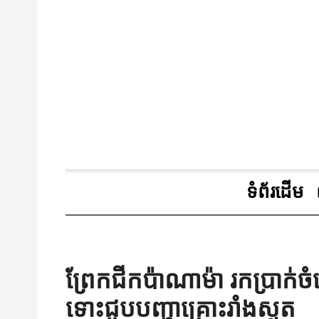
ទំព័រដើម
ព្រែកជីកប៉ាណាម៉ា រកប្រាក
ទោះជួបបញ្ហាគ្រោះរាំងស្ងួត