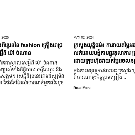
,
2025
MAY 02,
2024
់ពីប្រេននៃ​ fashion គ្រឿងពេជ្រ
ក្រសួងយុត្តិធម៌៖ ការវាយតម្លៃអ
្ឋីនី ម៉ៅ ចំណាន
លក់ដោយបង្ខំតាមផ្លូវតុលាការ ត្រ
ដោយក្រុមហ៊ុនវាយតម្លៃអចលនទ្
តជា​ស្គាល់​សេដ្ឋី​នី ម៉ៅ ចំណាន
្បាស់​ទាំង​កិត្តិយស កេរ្តិ៍ឈ្មោះ និង​
ក្នុងការអនុវត្តការងារនេះ ក្រសួងយុត
ុង​សង្គម។ សេដ្ឋី​នី​រូប​នេះ​ជា​មនុស្ស​មិន​
ពិចារណាចុះកិច្ចព្រមព្រៀង...
្លួន តែងតែ​ឱនលំទោន​ដាក់​អ្នក​ដទៃ​មុន​
Read More