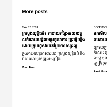
More posts
MAY 02,
2024
DECEMBER
ក្រសួងយុត្តិធម៌៖ ការវាយតម្លៃអចលនវត្ថុ
មកមើលទ
លក់ដោយបង្ខំតាមផ្លូវតុលាការ ត្រូវធ្វើឡើង
ឧបនាយករដ្
ដោយក្រុមហ៊ុនវាយតម្លៃអចលនទ្រព្យ
ក្រោយ​ភ្ជា
កំលោះ ឡា
ក្នុងការអនុវត្តការងារនេះ ក្រសួងយុត្តិធម៌ នឹង
លក្ស្មី កូ
ពិចារណាចុះកិច្ចព្រមព្រៀង...
ត្រៀម​ច
Read More
Read More