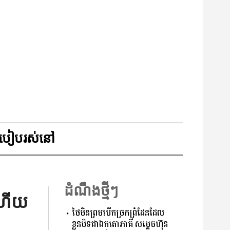
របៀបរស់នៅ
ដំណឹងថ្មីៗ
 ហើយ
ថៃមិនព្រមបើកច្រកព្រំដែនដែល
ខ្លួនបិទជាឯកតោភាគី សម្តេចហ៊ុន