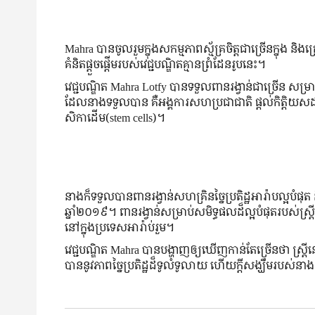
Mahra បានចូលរួមក្នុងសកម្មភាពស្ម័គ្រចិត្តជាច្រើនក្នុង និងក
គំនិត​ផ្ដួចផ្ដើម​របស់​វេជ្ជបណ្ឌិត​គ្មាន​ព្រំដែន​រូប​នេះ។
វេជ្ជបណ្ឌិត Mahra Lotfy បាន​ទទួល​ពាន​រង្វាន់​ជាច្រើន សម្រាប់
ដែល​នាង​ទទួល​បាន គឺ​អង្គការ​សហប្រជាជាតិ ផ្ដល់​កិត្តិយស​ដល់
សិកា​ដើម(stem cells)។
នាង​ក៏​ទទួល​បាន​ពាន​រង្វាន់​សហគ្រិន​ច្នៃ​ប្រតិដ្ឋ​អារ៉ាប​ល្អ​បំផុត និ
ឆ្នាំ២០១៩។ ពាន​រង្វាន់​សម្រាប់​សមិទ្ធផល​ដ៏​ល្អ​បំផុត​របស់​ស្ត្រី​ក
នៅ​ក្នុង​ប្រទេស​អារ៉ាប់រួម។
វេជ្ជបណ្ឌិត Mahra បាន​បង្ហាញ​ឲ្យ​ឃើញ​កាន់តែ​ច្រើន​ថា ស្ត្រី​នៅ
បាន​នូវ​ភាព​ច្នៃ​ប្រតិដ្ឋ​ដ៏​ទូលំទូលាយ ហើយ​ក្តី​សង្ឃឹម​របស់​ន