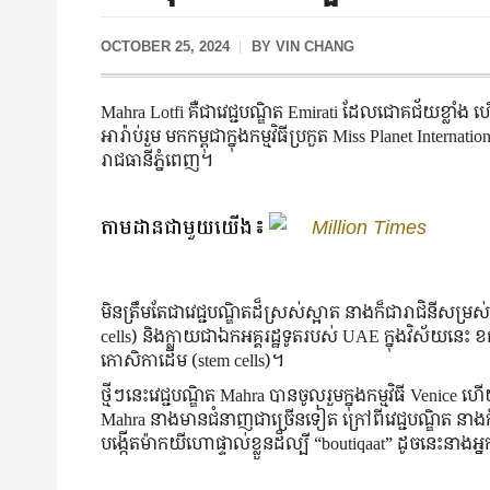
OCTOBER 25, 2024
BY
VIN CHANG
Mahra Lotfi គឺជា​វេជ្ជបណ្ឌិត Emirati ដែល​ជោគជ័យ​ខ្លាំង 
អារ៉ាប់រួម មក​កម្ពុជា​ក្នុង​កម្មវិធី​ប្រកួត Miss Planet Inter
រាជធានី​ភ្នំពេញ។
តាមដានជាមួយយើង៖
Million Times
មិន​ត្រឹម​តែ​ជា​វេជ្ជបណ្ឌិត​ដ៏​ស្រស់​ស្អាត នាង​ក៏​ជា​​រាជិ
cells) និង​ក្លាយ​ជា​ឯកអគ្គរដ្ឋទូត​របស់ UAE ក្នុង​វិស័យ​នេះ
កោសិកា​ដើម (stem cells)។
ថ្មីៗនេះ​វេជ្ជបណ្ឌិត Mahra បាន​ចូលរួម​ក្នុង​កម្មវិធី Venice 
Mahra នាង​មាន​ជំនាញ​ជាច្រើន​ទៀត ក្រៅពី​វេជ្ជបណ្ឌិត នាង​ក៏​ជ
បង្កើត​ម៉ាក​យីហោ​ផ្ទាល់​ខ្លួន​ដ៏​ល្បី “boutiqaat” ដូចនេះ​នាង​អ្