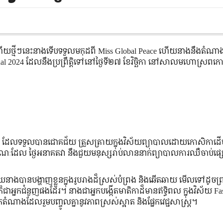
ហើយ​ថ្មី​ៗ​នេះ​នាង​ទើប​ទទួល​មកុដ​ពី Miss Global Peace ហើយ​នាង​នឹង​តំណាង
national 2024 ដែល​នឹង​ប្រព្រឹត្តិ​ទៅ​នៅ​ថ្ងៃទី២៧ ខែវិច្ឆិកា នៅ​សាល​មហោស្រព​កោះ
នី​សម្រស់ ​ដែល​ទទួល​បាន​ជោគជ័យ ត្រួសត្រាយ​ក្នុង​វិស័យ​ព្យាបាល​ដោយ​កោសិកា​ដ
 ខណៈ​ដែល ថ្ងៃ​អនាគត​វា​ នឹង​ជួយ​មនុស្ស​រាប់​លាន​នាក់​ព្យាបាល​ការ​ឈឺចាប់​ផ្
ហើយ​នាង​បាន​បង្ហាញ​ខ្លួន​ក្នុង​រូបរាង​ដ៏​ស្រស់​បំព្រង និង​ឆើតឆាយ​ មើល​ទៅ​ដូច
ា​អ្នក​ជំនួញ​ផង​ដែរ។ នាង​ជា​អ្នក​បង្កើត​មាតិកា​ដ៏​មាន​ឥទ្ធិពល ក្នុង​វិស័យ Fa
នក​តំណាង​ដែលរួម​បញ្ចូល​គ្នា​នូវ​ភាព​ស្រស់​ស្អាត និង​ផ្នែក​វេជ្ជសាស្ត្រ។