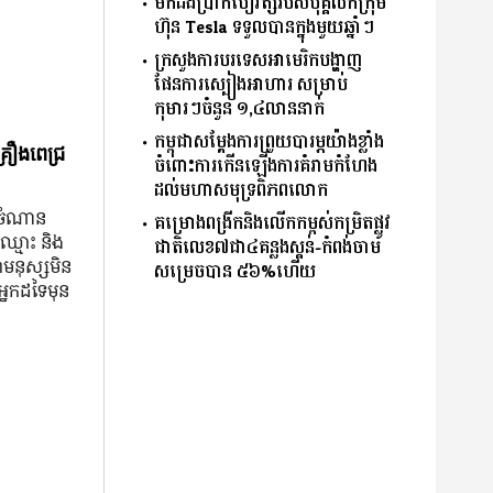
មកដឹងប្រាក់បៀវត្សរបស់បុគ្គលិកក្រុម
ហ៊ុន Tesla ទទួលបានក្នុងមួយឆ្នាំៗ
ក្រសួងការបរទេសអាមេរិកបង្ហាញ
ផែនការស្បៀងអាហារ សម្រាប់
កុមារៗចំនួន ១,៤លាននាក់
កម្ពុជាសម្តែងការព្រួយបារម្ភយ៉ាងខ្លាំង
្រឿងពេជ្រ
ចំពោះការកើនឡើងការគំរាមកំហែង
ដល់មហាសមុទ្រពិភពលោក
ៅ ចំណាន
គម្រោងពង្រីកនិងលើកកម្ពស់កម្រិតផ្លូវ
៍ឈ្មោះ និង​
ជាតិលេខ៧ជា៤គន្លងស្គន់-កំពង់ចាម
ា​មនុស្ស​មិន​
សម្រេចបាន ៥៦%ហើយ
នក​ដទៃ​មុន​