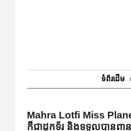
ទំព័រដើម
Mahra Lotfi Miss Plan
ក៏ជាដុកទ័រ និងទទួលបានពានរង