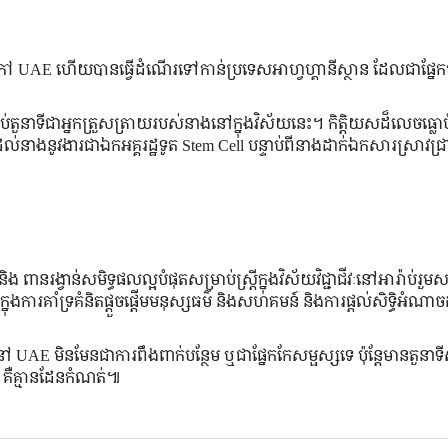
្រៅ UAE ហើយ​បាន​ធ្វើ​ដំណើរ​ទៅ​កាន់​ប្រទេស​អាហ្វហ្គានីស្ថាន ដែល​ជា​ផ្នែក​
​តួនាទី​ជា​អ្នក​ត្រួសត្រាយ​របស់​នាង​នៅ​ក្នុង​វិស័យ​នេះ។ កិត្តិយស​ដ៏​លេចធ្លោ​
​នាង​នូវ​ងារ​ជា​ឯកអគ្គរដ្ឋទូត Stem Cell បន្ទាប់ពី​នាង​ដាក់​ឯកសារ​ស្រាវជ្រា
ង ពាន​រង្វាន់​សមិទ្ធផល​ល្អ​បំផុត​សម្រាប់​​ស្ត្រី​ក្នុង​វិស័យ​វិជ្ជាជីវៈ​នៅ​អារ៉ាប់រួម​ស
្នុង​ការ​គាំទ្រ​គំនិត​ផ្ដួចផ្ដើម​មនុស្សធម៌ និង​សហគមន៍ និង​ការ​ផ្ដល់​សិទ្ធិ​អំណាច​ដល
 UAE មិនមែន​ជា​ការ​ពឹង​ពាក់​បន្ថែម ឬ​ជា​ផ្នែក​កែ​សម្ផស្ស​ទេ ប៉ុន្តែ​មាន​តួនាទី
ាង គឺ​គ្មាន​ដែន​កំណត់៕