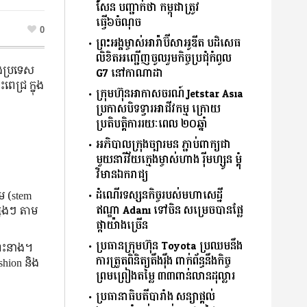
សែន បញ្ជាក់ថា កម្ពុជាត្រូវ
ធ្វើ៦ចំណុច
0
ព្រះអង្គម្ចាស់អារ៉ាប៊ីសាអូឌីត បដិសេធ
លិខិតអញ្ជើញចូលរួមកិច្ចប្រជុំកំពូល
​ប្រទេស​
G7 នៅកាណាដា
ពេជ្រ ក្នុង​
ក្រុមហ៊ុនអាកាសចរណ៍ Jetstar Asia
ប្រកាសបិទទ្វារអាជីវកម្ម ក្រោយ
ប្រតិបត្តិការរយៈពេល ២០ឆ្នាំ
អភិបាលក្រុងច្បារមន ភ្ជាប់ពាក្យជា
មួយនារីវ័យក្មេងម្ចាស់ហាង រ៉ីមហ្សូន ម្តុំ
វិមានឯករាជ្យ
ដំណើរទស្សនកិច្ចរបស់មហាសេដ្ឋី
ើម (stem
ឥណ្ឌា Adani ទៅចិន សម្រេចបានផ្លែ
សេង​ៗ តាម​
ផ្កាយ៉ាងច្រើន
ប្រធានក្រុមហ៊ុន Toyota ប្រឈមនឹង
​ព្រះនាង។
ការត្រួតពិនិត្យតឹងរ៉ឹង ពាក់ព័ន្ធនឹងកិច្ច
shion និង​
ព្រមព្រៀងតម្លៃ ៣៣ពាន់លានដុល្លារ
ប្រធានាធិបតីបារាំង សន្យាផ្ដល់