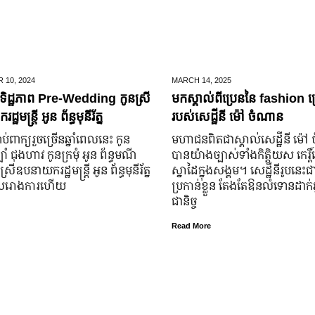
 10,
2024
MARCH 14,
2025
ិដ្ឋភាព Pre-Wedding កូនស្រី
មកស្គាល់ពីប្រេននៃ​ fashion គ
ឋមន្រ្តី អូន ព័ន្ធមុនីរ័ត្ន
របស់សេដ្ឋីនី ម៉ៅ ចំណាន
ប់​ពាក្យ​រួច​ច្រើន​ឆ្នាំ​ពេលនេះ កូន
មហាជន​ពិតជា​ស្គាល់​សេដ្ឋី​នី ម៉
ំ ជុងហាវ កូនក្រមុំ អូន ព័ន្ធមណី
បាន​យ៉ាង​ច្បាស់​ទាំង​កិត្តិយស កេរ្តិ
នស្រី​ឧបនាយករដ្ឋមន្ត្រី អូន ព័ន្ធមុនីរ័ត្ន
ស្នាដៃ​ក្នុង​សង្គម។ សេដ្ឋី​នី​រូប​នេះ​ជ
ូល​រោងការ​ហើយ
ប្រកាន់​ខ្លួន តែងតែ​ឱនលំទោន​ដាក់​អ្
ជានិច្ច
Read More