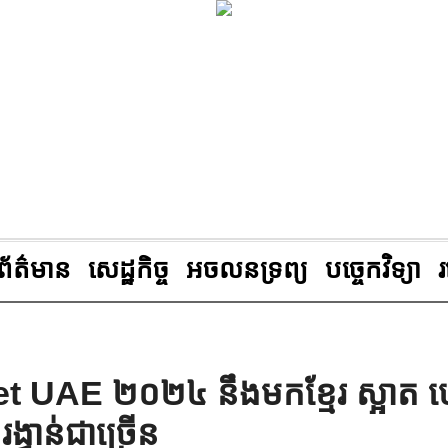
ព័ត៌មាន
សេដ្ឋកិច្ច
អចលនទ្រព្យ
បច្ចេកវិទ្យា
et UAE ២០២៤ នឹងមកខ្មែរ ស្អាត
្វាន់ជាច្រើន