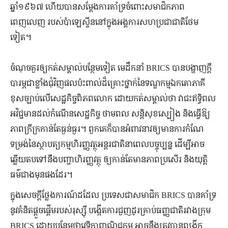
ឆ្នាំ១៩៦៧ ហើយបានសម្តែងការគាំទ្រចំពោះសមាជិកភាព
ពេញលេញ របស់ប៉ាឡេស្ទីននៅក្នុងអង្គការសហប្រជាជាតិថែម
ទៀត។
ចំណុចគួរឲ្យកត់សម្គាល់បន្ថែមទៀត មេដឹកនាំ BRICS បានបង្ហាញក្ដី
បារម្ភជាខ្លាំងជុំវិញផលប៉ះពាល់ដ៏គ្រោះថ្នាក់នៃទណ្ឌកម្មឯកតោភាគី
ខុសច្បាប់លើសេដ្ឋកិច្ចពិភពលោក ដោយកត់សម្គាល់ថា វាជះឥទ្ធិពល
អវិជ្ជមានដល់កំណើនសេដ្ឋកិច្ច ថាមពល សន្តិសុខស្បៀង និងធ្វើឱ្យ
ភាពក្រីក្រកាន់តែធ្ងន់ធ្ងរ។ ពួកគេក៏បានអំពាវនាវឲ្យមានការកំណែ
ទម្រង់នៃស្ថាបត្យកម្មហិរញ្ញវត្ថុអន្តរជាតិនាពេលបច្ចុប្បន្ន ដើម្បីអាច
ឆ្លើយតបទៅនឹងបញ្ហាហិរញ្ញវត្ថុ ឲ្យកាន់តែមានភាពប្រសើរ និងយុត្តិ
ធម៌ជាងមុនផងដែរ។
ក្នុងសេចក្តីថ្លែងការណ៍ដដែល ប្រទេសជាសមាជិក BRICS បានគាំទ្រ
នូវគំនិតផ្ដួចផ្ដើមរបស់រុស្ស៊ី បង្កើតការជួញដូរគ្រាប់ធញ្ញជាតិរវាងក្រុម
BRICS ដោយបន្ថែមថាវេទិកាពាណិជ្ជកម្ម អាចនឹងត្រូវបានពង្រីក