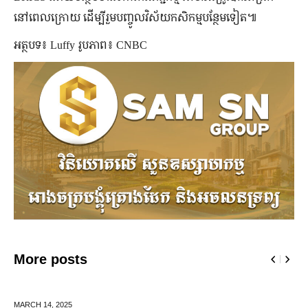
នៅពេលក្រោយ ដើម្បីរួមបញ្ចូលវិស័យកសិកម្មបន្ថែមទៀត៕
អត្ថបទ៖ Luffy រូបភាព៖ CNBC
More posts
MARCH 14,
2025