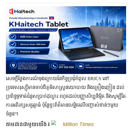
សេចក្តីថ្លែងការណ៍ចុងក្រោយនៃកិច្ចប្រជុំកំពូល BRICS នៅ
ប្រទេសរុស្ស៊ីមានចាប់ពីភូមិសាស្ត្រនយោបាយ និងគ្រឿងញៀន ដល់
ប្រព័ន្ធទូទាត់ជំនួសប្រាក់ដុល្លារ រហូតដល់បញ្ញាសិប្បនិម្មិត និងសូម្បីតែ
ការអភិរក្សសត្វឆ្មាធំ ប៉ុន្តែខ្វះព័ត៌មានលម្អិតលើបញ្ហាសំខាន់ៗមួយ
ចំនួន។
តាមដានជាមួយយើង៖
Million Times