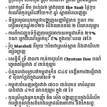
ក្រុមហ៊ុន ប៉េងហួត គ្រុប មើលទៅ ស្រស់ ស្រគត់ស្រគំ
លោកស្រី គឹម ចាន់ណា គ្រងឈុត Elie Saab ថ្ងៃខួប
កំណើតកូនស្រីពៅវ័យ១៩ ឆ្នាំ ស្អាតមិនចាញ់គ្នា
ទីផ្សារ​មូលធន​កម្ពុជា​បង្ហាញ​សញ្ញា​វិជ្ជមាន​ ​ខណៈ​ការ​
កៀរគរ​ទុន​ឆ្នាំ​២០២៦​ ​រំពឹង​ឈានដល់​ ​២​ ​ប៊ីលាន​ដុល្លារ​
ការដឹកជញ្ជូនទំនិញតាមផ្លូវអាកាសកម្ពុជាកើន ២១%
ខណៈអ្នកដំណើរធ្លាក់ចុះ ៩% ក្នុងរយៈពេល ៧ខែ
រ៉ូប Marshell នីមួយៗពិតជាស្រស់ស្អាត និងជាយីហោ
ល្បីល្បាញ
សេដ្ឋិនី ទ្រី ដាណា កាន់កាបូបដៃ Christian Dior ពណ៌
ត្នោតតម្លៃជាង ៥ ពាន់ដុល្លារ
ចំនួន​រោងចក្រ​នៅ​កម្ពុជា​កើន​ ​៨៤៥​ ​បង្កើត​ការងារ​ថ្មី​ជាង​
​៩​ ​ម៉ឺន​កន្លែង​ក្នុង​ឆមាស​ទី ​១​
កម្ពុជានាំចេញអង្ករជាង ៧០០ ពាន់តោន រកចំណូល
បានជាង ៤១៥ លានដុល្លារ ក្នុង ៧ ខែ
កូនស្រីច្បងអ្នកឧកញ៉ា គិត ម៉េង បង្ហាញខ្លួនក្នុងពិធីបើក
ការដ្ឋានសាងសង់រោងចក្រផលិតអាហារ និងភេសជ្ជៈ