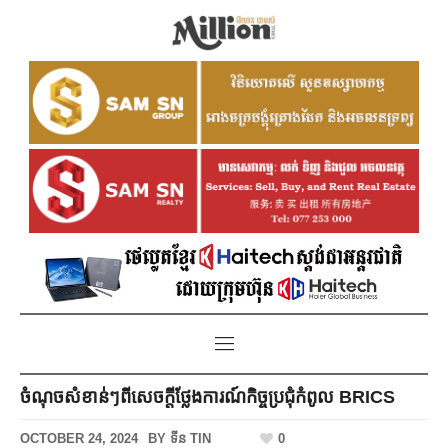
ចំណុចសំខាន់ៗពីសេចក្តីថ្លែងការណ៍កិច្ចប្រជុំកំពូល BRICS
OCTOBER 24, 2024
BY
ទីន TIN
0