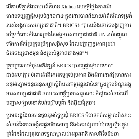
បើតាមទីភ្នាក់ងារសារព័ត៌មាន Xinhua សេចក្តី​ថ្លែងការណ៍​
មានបទប្បញ្ញត្តិ​សរុប​ចំនួន១៣៤ ក្នុងនោះ​បាន​និយាយ​អំពី​កំណែ​ទម្រង់​
របស់​អង្គការ​សហ​ប្រជាជាតិ។ BRICS៖ “ពួកយើងនៅតែបង្ហាញការ
គាំទ្រ ចំពោះកំណែទម្រង់នៃអង្គការសហប្រជាជាតិ UN រាប់បញ្ចូល
ទាំងការកែប្រែក្រុមប្រឹក្សាសន្តិសុខ ដែលបង្ហាញនូវភាពប្រជា
ធិបតេយ្យជាងមុន និងប្រសិទ្ធភាពជាងមុន”។
ក្រុមប្រទេសកំពុងអភិវឌ្ឍន៍ BRICS បានប្ដេជ្ញាថ្កោលទោស
ដាច់អហង្ការ ចំពោះអំពើភេរវកម្មគ្រប់រូបភាព និងអំពាវនាវឱ្យមានការ
អនុម័តភ្លាមៗនូវអនុសញ្ញាស្តីពីភេរវកម្មអន្តរជាតិនៅក្នុងក្របខ័ណ្ឌអង្គ
ការសហប្រជាជាតិ ខណៈសេចក្ដីប្រកាសរួមនោះ ក៏ផ្ដោតសំខាន់លើ
បញ្ហាសង្គ្រាមនៅតំបន់មជ្ឈិមបូព៌ា និងអ៊ុយក្រែន។
ប្រមុខរដ្ឋដែលបានចូលរួមកិច្ចប្រជុំ BRICS ក៏បានកត់សម្គាល់ពីសារៈ
សំខាន់នៃការបង្កើតរដ្ឋអធិបតេយ្យ និងឯករាជ្យរបស់ប៉ាឡេស្ទីន ក្នុង
ព្រំដែនដែលត្រូវបានទទួលស្គាល់ជាអន្តរជាតិ កាលពីខែមិថុនា