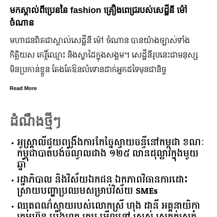
មកស្គាល់ពីប្រេននៃ​ fashion គ្រឿងពេជ្ររបស់សេដ្ឋីនី ម៉ៅ
ចំណាន
មហាជន​ពិតជា​ស្គាល់​សេដ្ឋី​នី ម៉ៅ ចំណាន បាន​យ៉ាង​ច្បាស់​ទាំង​
កិត្តិយស កេរ្តិ៍ឈ្មោះ និង​ស្នាដៃ​ក្នុង​សង្គម។ សេដ្ឋី​នី​រូប​នេះ​ជា​មនុស្ស​
មិន​ប្រកាន់​ខ្លួន តែងតែ​ឱនលំទោន​ដាក់​អ្នក​ដទៃ​មុន​ជានិច្ច
Read More
ដំណឹងថ្មីៗ
អូស្ត្រាលី​ជួយ​ពង្រឹង​ការ​កែច្នៃ​ស្វាយចន្ទី​នៅ​កម្ពុជា​ ​ខណៈ​
កម្ពុជា​បាត់បង់​ចំណូល​ជាង​ ​១២៥​ ​លាន​ដុល្លារ​ក្នុង​មួយ​
ឆ្នាំ​
រដ្ឋាភិបាល​ ​និង​វិស័យ​ឯកជន ​ឯកភាព​វិធានការ​ដោះ
ស្រាយ​បញ្ហា​ប្រឈម​​សម្រាប់​វិស័យ​ ​SMEs​
ឈុតពណ៌ស្វាយរបស់លោកស្រី ហុង ដានី អគ្គ​នាយិកា​