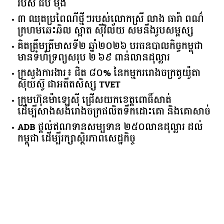
របស់ ជីប ម៉ុង
៣ ឈុតប្រពៃណីថ្មីៗរបស់លោកស្រី លាង ធារ៉ា ពណ៌
ក្រហមឆេះឆិល ស្អាត ​ស៊ីវិល័យ សមនឹងរូបសម្ផស្ស
គិត​ត្រឹមត្រីមាស​ទី​២​ ​ឆ្នាំ​២០២៦​ បរធន​បាលកិច្ច​កម្ពុជា​ ​
មាន​ទំហំ​ទ្រព្យ​សរុប​ ​២.៦៩​ ​ពាន់លាន​ដុល្លារ​
ក្រសួង​ការងារ​៖ ​ជិត​ ​៨០​% ​នៃ​កម្មករ​រោងចក្រ​តូយ៉ូតា ​
ស៊ុយ​ស៊ូ ​ជា​អតីត​សិស្ស​ ​TVET​
ក្រុមហ៊ុន​ម៉ាឡេស៊ី ជ្រើសយកខេត្ដពោធិ៍សាត់
ដើម្បីសាងសង់រោងចក្រផលិតទឹកដោះគោ និងគោសាច់
ADB ផ្តល់ឥណទានសម្បទាន ២៥០លានដុល្លារ ដល់
កម្ពុជា ដើម្បីរក្សាស្ថិរភាពសេដ្ឋកិច្ច