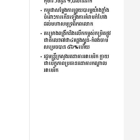
កុមារៗចំនួន ១,៤លាននាក់
កម្ពុជាសម្តែងការព្រួយបារម្ភយ៉ាងខ្លាំង
ចំពោះការកើនឡើងការគំរាមកំហែង
ដល់មហាសមុទ្រពិភពលោក
គម្រោងពង្រីកនិងលើកកម្ពស់កម្រិតផ្លូវ
ជាតិលេខ៧ជា៤គន្លងស្គន់-កំពង់ចាម
សម្រេចបាន ៥៦%ហើយ
រដ្ឋមន្ត្រីក្រសួងរតនាគារអាមេរិក ក្លាយ
ជាបេក្ខភាពប្រធានធនាគារកណ្ដាល
អាមេរិក