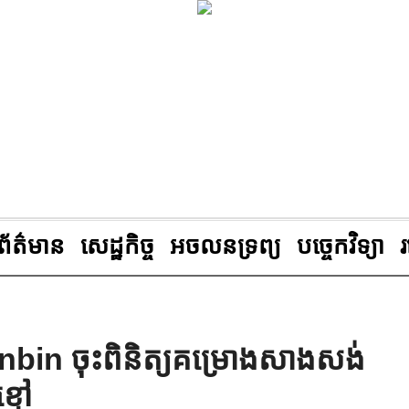
ព័ត៌មាន
សេដ្ឋកិច្ច
អចលនទ្រព្យ
បច្ចេកវិទ្យា
bin ចុះពិនិត្យគម្រោងសាងសង់
្មៅ