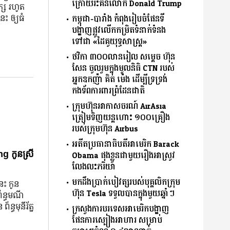
ក្រោយរិះគន់លោក Donald Trump
្ស រហូត
ះ ឲ្យធំ
កម្ពុជា-បារាំង កំពុងរៀបចំផែនទី
បង្ហាញផ្លូវលើកកម្រិតទំនាក់ទំនង
ទៅជា «ដៃគូយុទ្ធសាស្ត្រ»
ថវិកា ៣០០លានរៀល សម្តេច ហ៊ុន
សែន ចូលរួមក្នុងមូលនិធិ CTN របស់
អ្នកឧកញ៉ា គិត ម៉េង ដើម្បីទ្រទ្រង់
កងទ័ពការពារព្រំដែនជាតិ
ក្រុមហ៊ុនអាកាសចរណ៍ AirAsia
ត្រៀមទិញយន្តហោះ ១០០គ្រឿង
របស់ក្រុមហ៊ុន Airbus
អតីតប្រធានាធិបតីអាមេរិក Barack
g កូនស្រី
Obama ផុងខ្លួនជាមួយរឿងអាស្រូវ
លែងលះភរិយា
មកដឹងប្រាក់បៀវត្សរបស់បុគ្គលិកក្រុម
នេះ កូន
ហ៊ុន Tesla ទទួលបានក្នុងមួយឆ្នាំៗ
ព័ន្ធមណី
័ន្ធមុនីរ័ត្ន
ក្រសួងការបរទេសអាមេរិកបង្ហាញ
ផែនការស្បៀងអាហារ សម្រាប់