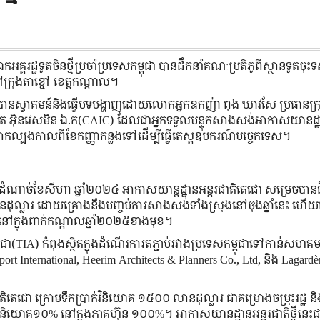
ដ្ឋទូត​ចិន​ថ្មីប្រចាំ​ប្រទេស​កម្ពុជា បានដឹកនាំគណៈប្រតិភូពីស្ថានទូតចុះទស
ក្រុងតាខ្មៅ ខេត្តកណ្តាល។
ូវបានស្វាគមន៍និងធ្វើបទបង្ហាញដោយលោកអ្នកឧកញ៉ា ពុង ឃាវសែ ប្រធានក្រ
ែរផត អ៊ិនវេសមិន ឯ.ក(CAIC) ដែលជាអ្នកទទួលបន្ទុកសាងសង់អាកាសយានដ្ឋាន
ល្បងកាលពីខែកញ្ញាកន្លងទៅដើម្បីធ្វើតេស្តឧបករណ៍បច្ចេកទេស។
ឹមដំណាច់ខែសីហា ឆ្នាំ២០២៤ អាកាសយាន្តដ្ឋានអន្តរជាតិតេជោ សម្រេចបា
លារ ដោយគ្រោងនឹងបញ្ចប់ការសាងសង់ទាំងស្រុងនៅចុងឆ្នាំនេះ ហើយបើគ្
ារនៅក្នុងពាក់កណ្តាលឆ្នាំ២០២៥ខាងមុខ។
ោ​(TIA) កំពុងស្ថិតក្នុងដំណើរការតភ្ជាប់រវាងប្រទេសកម្ពុជាទៅកាន់សហគមន
International, Heerim Architects & Planners Co., Ltd, និង Lagardèr
តេជោ ក្រោមទឹកប្រាក់វិនិយោគ ១៥០០ លានដុល្លារ ជាគម្រោងចម្រុះរដ្ឋ 
ិនិយោគ១០% នៅក្នុងភាគហ៊ុន ១០០%។ អាកាសយានដ្ឋានអន្តរជាតិថ្មីនេះជ