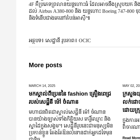
4F គឺប្រភេទព្រលានយន្តហោះធំ ដែលអាចនឹងស្រូបយក និង
ដល់ Airbus A380-800 និង យន្តហោះ Boeing 747-800 ចុះច
និងទំនើបជាងគេនៅតំបន់អាស៊ី៕
អត្ថបទ៖ សេដ្ឋានី រូបភាព៖ OCIC
More posts
MARCH 14,
2025
MAY 02,
20
មកស្គាល់ពីប្រេននៃ​ fashion គ្រឿងពេជ្រ
ក្រសួងយុ
របស់សេដ្ឋីនី ម៉ៅ ចំណាន
លក់ដោយបង
ដោយក្រុ
មហាជន​ពិតជា​ស្គាល់​សេដ្ឋី​នី ម៉ៅ ចំណាន
បាន​យ៉ាង​ច្បាស់​ទាំង​កិត្តិយស កេរ្តិ៍ឈ្មោះ និង​
ក្នុងការអ
ស្នាដៃ​ក្នុង​សង្គម។ សេដ្ឋី​នី​រូប​នេះ​ជា​មនុស្ស​មិន​
ពិចារណាច
ប្រកាន់​ខ្លួន តែងតែ​ឱនលំទោន​ដាក់​អ្នក​ដទៃ​មុន​
ជានិច្ច
Read More