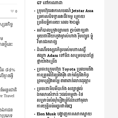
G7 នៅកាណាដា
ក្រុមហ៊ុនអាកាសចរណ៍ Jetstar Asia
0
ប្រកាសបិទទ្វារអាជីវកម្ម ក្រោយ
ប្រតិបត្តិការរយៈពេល ២០ឆ្នាំ
្សនកិច្ច
អភិបាលក្រុងច្បារមន ភ្ជាប់ពាក្យជា
មួយនារីវ័យក្មេងម្ចាស់ហាង រ៉ីមហ្សូន ម្តុំ
ុម
វិមានឯករាជ្យ
ថ្មីនេះ
ដំណើរទស្សនកិច្ចរបស់មហាសេដ្ឋី
ឥណ្ឌា Adani ទៅចិន សម្រេចបានផ្លែ
ផ្កាយ៉ាងច្រើន
ប្រធានក្រុមហ៊ុន Toyota ប្រឈមនឹង
នជិត ៨៤%
ការត្រួតពិនិត្យតឹងរ៉ឹង ពាក់ព័ន្ធនឹងកិច្ច
មានអ្វី
ព្រមព្រៀងតម្លៃ ៣៣ពាន់លានដុល្លារ
ប្រធានាធិបតីបារាំង សន្យាផ្ដល់
៍អន្តរជាតិ
ឯកសារសំខាន់ៗដល់កម្ពុជា-ថៃ
e Travel
សម្រាប់សំណុំរឿងព្រំដែននៅតុលា
ការយុតិ្តធម៌អន្តរជាតិICJ
និងឯកជន
Elon Musk បង្ហាញការសោកស្ដាយ
ាប្រភេទ