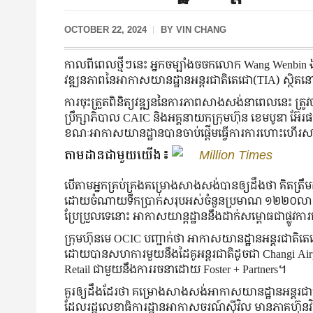
OCTOBER 22, 2024
BY
VIN CHANG
កាលពីពេលថ្មីៗនេះ អ្នកចម្បាំងចចកលោក Wang Wenbin ​ឯកអគ្គ​រ
វឌ្ឍនភាពនៃអាកាសយានដ្ឋានអន្តរជាតិតេជោ​(TIA) ស្ថិតនៅ
ការចុះត្រួតពិនិត្យវឌ្ឍននៃការភាពសាងសង់នាពេលនេះ ត្រ
ប្រឹក្សាភិបាល CAIC និងអគ្គនាយកក្រុមហ៊ុន ខេមបូឌា អ៊
ខណៈអាកាសយានដ្ឋានបានចាប់ផ្តើមធ្វើការការហោះហើរសាក
តាមដានជាមួយយើង៖
Million Times
បើតាមអ្នកគ្រប់គ្រងគម្រោងសាងសង់បានឲ្យដឹងថា គិតត្រ
ដោយចំណាយទឹកប្រាក់សរុបអស់ចំនួនប្រមាណ ១២២០លានដុល្
ប្រែប្រួលទេនោះ អាកាសយាន្តដ្ឋាននឹងដាក់សម្ពោធជាផ្លូវក
ក្រុមហ៊ុនមេ OCIC បញ្ជាក់ថា អាកាសយានដ្ឋានអន្តរជាតិតេជ
ដោយបានសហការមួយនឹងដៃគូអន្តរជាតិដូចជា Changi Airport 
Retail ជាមួយនឹងការរចនាដោយ Foster + Partners។
គួរឲ្យដឹងដែរថា គម្រោងសាងសង់អាកាសយានដ្ឋានអន្តរជាតិ
ដែលរដ្ឋលេខាធិការដ្ឋានអាកាសចរណ៍ស៊ីវិល មានភាគហ៊ុនវ