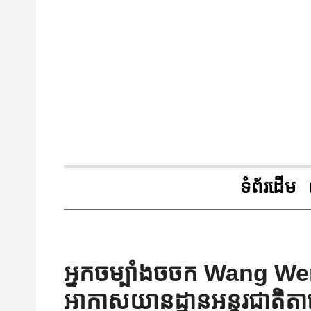
ទំព័រដើម
អ្នកចម្បាំងចចក Wang Wen
អាកាសយានដ្ឋានអន្តរជាតិតាខ