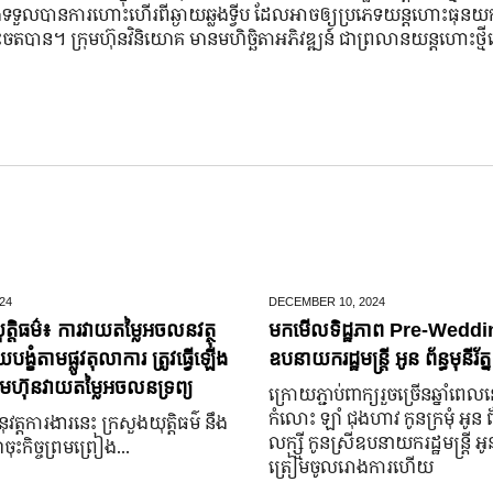
ទទួលបានការហោះហើរពីឆ្ងាយឆ្លងទ្វីប ដែលអាចឲ្យប្រភេទយន្តហោះធុនយក
តបាន។ ក្រុមហ៊ុនវិនិយោគ មានមហិច្ឆិតាអភិវឌ្ឍន៍ ជាព្រលានយន្តហោះថ្មីនេ
24
DECEMBER 10,
2024
ត្តិធម៌៖ ការវាយតម្លៃអចលនវត្ថុ
មកមើលទិដ្ឋភាព Pre-Weddin
្ខំតាមផ្លូវតុលាការ ត្រូវធ្វើឡើង
ឧបនាយករដ្ឋមន្រ្តី អូន ព័ន្ធមុនីរ័ត្ន
មហ៊ុនវាយតម្លៃអចលនទ្រព្យ
ក្រោយ​ភ្ជាប់​ពាក្យ​រួច​ច្រើន​ឆ្នាំ​ពេល
កំលោះ ឡាំ ជុងហាវ កូនក្រមុំ អូន 
នុវត្តការងារនេះ ក្រសួងយុត្តិធម៌ នឹង
លក្ស្មី កូនស្រី​ឧបនាយករដ្ឋមន្ត្រី អូន ព
ុះកិច្ចព្រមព្រៀង...
ត្រៀម​ចូល​រោងការ​ហើយ