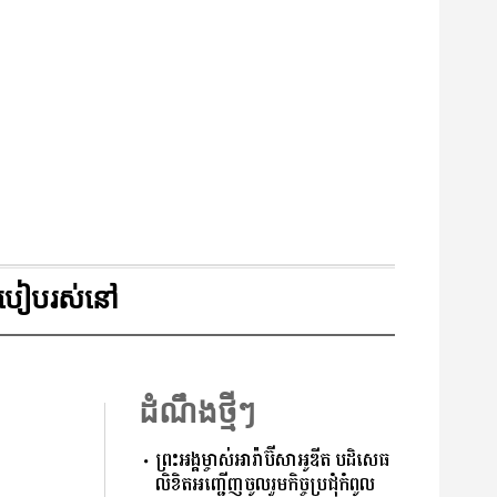
របៀបរស់នៅ
ដំណឹងថ្មីៗ
ព្រះអង្គម្ចាស់អារ៉ាប៊ីសាអូឌីត បដិសេធ
លិខិតអញ្ជើញចូលរួមកិច្ចប្រជុំកំពូល