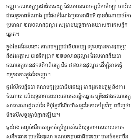
កញ្ញា គណបក្សប្រជាធិបតេយ្យ ដែលមានលោកស្រីកាម៉ាឡា ហារីស
ជាបេក្ខភាពតំណាង ប្រជែងតំណែងប្រធានាធិបតី បានចំណាយថវិកា
ប្រមាណ ២៧០លានដុល្លារ សម្រាប់យុទ្ធនាការឃោសនារកសន្លឹក
ឆ្នោត។
ក្នុងខែដដែលនោះ គណបក្សប្រជាធិបតេយ្យ ទទួលបានការឧបត្ថម្ភ
និងរៃអង្គាស បានទឹកប្រាក់ ២២២លានដុល្លារ ដែលមានន័យថា
គណបក្សបានដកថវិកាពីបក្ស ជិត ៤៨លានដុល្លារ ដើម្បីអាចធ្វើ
យុទ្ធនាការក្នុងខែកញ្ញា។
គួររំលឹកបន្តិចថា គណបក្សប្រជាធិបតេយ្យ មានអ្នកឧបត្ថម្ភ និងការ
ចំណាយ លើយុទ្ធនាការឃោសនារកសន្លឹកឆ្នោត ច្រើនជាងគណបក្ស
សាធារណរដ្ឋរាល់ខែ ក៏ប៉ុន្តែបើមើលពីសន្ទុះនៃការគាំទ្រវិញ ឃើញថា
មិនលើសខ្វះគ្នាប៉ុន្មានឡើយ។
តួយ៉ាង កញ្ចប់ថវិកាសម្រាប់ប្រើប្រាស់លើយុទ្ធនាការឃោសនារក
សន្លឹកឆ្នោត ប្រចាំខែតុលា គណបក្សប្រជាធិបតេយ្យ មានចំនួនច្រើន