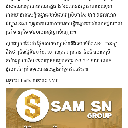
ជាងគណបក្សសាធារណរដ្ឋជាង ៦០លានដុល្លារ ពោលយុទ្ធនា
ការឃោនារកសន្លឹកឆ្នោតរបស់លោកស្រីហារីស មាន ១៨៧លាន
ដុល្លារ ខណៈយុទ្ធនាការឃោសនារកសន្លឹកឆ្នោតរបស់លោកដូណាល់
ត្រាំ មានត្រឹម ១២០លានដុល្លារប៉ុណ្ណោះ។
សូមជម្រាបដែរថា ផ្អែកតាមការស្រង់មតិពីគេហទំព័រ ABC បានឲ្យ
ដឹងថា ត្រឹមថ្ងៃទី២១ ខែតុលា បេក្ខភាពប្រធានាធិបតី លោកស្រី
កាម៉ាឡា ហារីស ទទួលបានសម្លេងគាំទ្រ ៤៨,១% ខណៈលោក
ដូណាល់ ត្រាំ ទទួលបានសម្លេងគាំទ្រ ៤៦,៤%៕
អត្ថបទ៖ Luffy រូបភាព៖ NYT