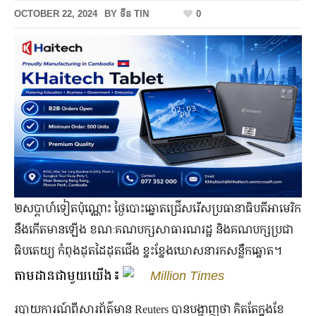
OCTOBER 22, 2024
BY
ទីន TIN
0
២សប្ដាហ៍ទៀតប៉ុណ្ណោះ ថ្ងៃបោះឆ្នោតជ្រើសរើសប្រធានាធិបតីអាមេរិក
នឹងកើតមានឡើង ខណៈគណបក្សសាធារណរដ្ឋ និងគណបក្សប្រជា
ធិបតេយ្យ កំពុងដុតដៃដុតជើង ខ្នះខ្នែងឃោសនារកសន្លឹកឆ្នោត។
តាមដានជាមួយយើង៖
Million Times
របាយការណ៍ពីសារព័ត៌មាន Reuters បានបង្ហាញថា គិតតែក្នុងខែ