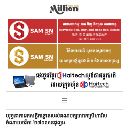
យុទ្ធនាការរកសន្លឹកឆ្នោតរបស់គណបក្សលោកស្រីហារីស
ចំណាយថវិកា ២៧០លានដុល្លារ