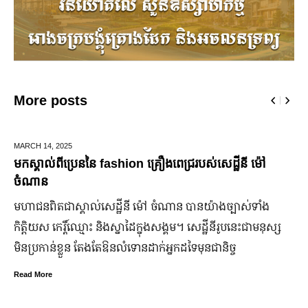
More posts
MARCH 14,
2025
D
មកស្គាល់ពីប្រេននៃ​ fashion គ្រឿងពេជ្ររបស់សេដ្ឋីនី ម៉ៅ
ឆ
ចំណាន
ជ
មហាជន​ពិតជា​ស្គាល់​សេដ្ឋី​នី ម៉ៅ ចំណាន បាន​យ៉ាង​ច្បាស់​ទាំង​
ដ
កិត្តិយស កេរ្តិ៍ឈ្មោះ និង​ស្នាដៃ​ក្នុង​សង្គម។ សេដ្ឋី​នី​រូប​នេះ​ជា​មនុស្ស​
ក
មិន​ប្រកាន់​ខ្លួន តែងតែ​ឱនលំទោន​ដាក់​អ្នក​ដទៃ​មុន​ជានិច្ច
ឆ
ន
Read More
៣