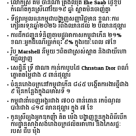
លោកស្រី គឹម ចាន់ណា គ្រងឈុត Elie Saab ថ្ងៃខួប
កំណើតកូនស្រីពៅវ័យ១៩ ឆ្នាំ ស្អាតមិនចាញ់គ្នា
ទីផ្សារ​មូលធន​កម្ពុជា​បង្ហាញ​សញ្ញា​វិជ្ជមាន​ ​ខណៈ​ការ​
កៀរគរ​ទុន​ឆ្នាំ​២០២៦​ ​រំពឹង​ឈានដល់​ ​២​ ​ប៊ីលាន​ដុល្លារ​
ការដឹកជញ្ជូនទំនិញតាមផ្លូវអាកាសកម្ពុជាកើន ២១%
ខណៈអ្នកដំណើរធ្លាក់ចុះ ៩% ក្នុងរយៈពេល ៧ខែ
រ៉ូប Marshell នីមួយៗពិតជាស្រស់ស្អាត និងជាយីហោ
ល្បីល្បាញ
សេដ្ឋិនី ទ្រី ដាណា កាន់កាបូបដៃ Christian Dior ពណ៌
ត្នោតតម្លៃជាង ៥ ពាន់ដុល្លារ
ចំនួន​រោងចក្រ​នៅ​កម្ពុជា​កើន​ ​៨៤៥​ ​បង្កើត​ការងារ​ថ្មី​ជាង​
​៩​ ​ម៉ឺន​កន្លែង​ក្នុង​ឆមាស​ទី ​១​
កម្ពុជានាំចេញអង្ករជាង ៧០០ ពាន់តោន រកចំណូល
បានជាង ៤១៥ លានដុល្លារ ក្នុង ៧ ខែ
កូនស្រីច្បងអ្នកឧកញ៉ា គិត ម៉េង បង្ហាញខ្លួនក្នុងពិធីបើក
ការដ្ឋានសាងសង់រោងចក្រផលិតអាហារ និងភេសជ្ជៈ
របស់ ជីប ម៉ុង