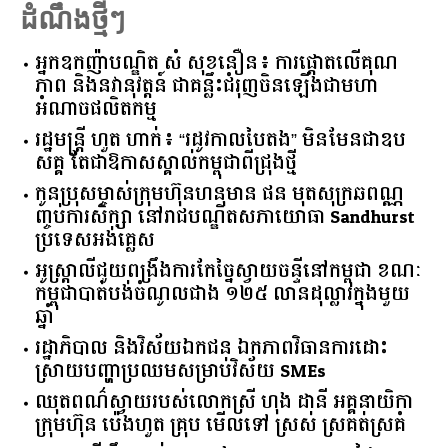
R
ដំណឹងថ្មីៗ
អ្នកឧកញ៉ាបណ្ឌិត សំ សុខនឿន៖ ការផ្តោតលើគុណ
ភាព និងនវានុវត្តន៍ ជាគន្លឹះជំរុញចិនឡើងជាមហា
អំណាចផលិតកម្ម
រដ្ឋមន្ត្រី ហួត ហាក់៖ “រដូវកាលបៃតង” មិនមែនជាឧប
សគ្គ តែជាឱកាសស្គាល់កម្ពុជាពីជ្រុងថ្មី
កូនប្រុសម្ចាស់ក្រុមហ៊ុនហនុមាន ផន មុតសុក្រឆពណ្ណ
ញ្ចប់ការសិក្សា នៅរាជបណ្ឌិតសភាយោធា Sandhurst
ប្រទេសអង់គ្លេស
អូស្ត្រាលី​ជួយ​ពង្រឹង​ការ​កែច្នៃ​ស្វាយចន្ទី​នៅ​កម្ពុជា​ ​ខណៈ​
កម្ពុជា​បាត់បង់​ចំណូល​ជាង​ ​១២៥​ ​លាន​ដុល្លារ​ក្នុង​មួយ​
ឆ្នាំ​
រដ្ឋាភិបាល​ ​និង​វិស័យ​ឯកជន ​ឯកភាព​វិធានការ​ដោះ
ស្រាយ​បញ្ហា​ប្រឈម​​សម្រាប់​វិស័យ​ ​SMEs​
ឈុតពណ៌ស្វាយរបស់លោកស្រី ហុង ដានី អគ្គ​នាយិកា​
ក្រុមហ៊ុន ប៉េងហួត គ្រុប មើលទៅ ស្រស់ ស្រគត់ស្រគំ