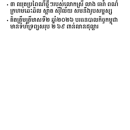
៣ ឈុតប្រពៃណីថ្មីៗរបស់លោកស្រី លាង ធារ៉ា ពណ៌
ក្រហមឆេះឆិល ស្អាត ​ស៊ីវិល័យ សមនឹងរូបសម្ផស្ស
គិត​ត្រឹមត្រីមាស​ទី​២​ ​ឆ្នាំ​២០២៦​ បរធន​បាលកិច្ច​កម្ពុជា​ ​
មាន​ទំហំ​ទ្រព្យ​សរុប​ ​២.៦៩​ ​ពាន់លាន​ដុល្លារ​