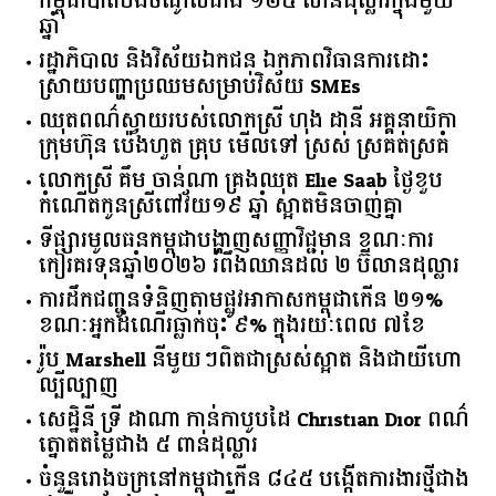
កម្ពុជា​បាត់បង់​ចំណូល​ជាង​ ​១២៥​ ​លាន​ដុល្លារ​ក្នុង​មួយ​
ឆ្នាំ​
រដ្ឋាភិបាល​ ​និង​វិស័យ​ឯកជន ​ឯកភាព​វិធានការ​ដោះ
ស្រាយ​បញ្ហា​ប្រឈម​​សម្រាប់​វិស័យ​ ​SMEs​
ឈុតពណ៌ស្វាយរបស់លោកស្រី ហុង ដានី អគ្គ​នាយិកា​
ក្រុមហ៊ុន ប៉េងហួត គ្រុប មើលទៅ ស្រស់ ស្រគត់ស្រគំ
លោកស្រី គឹម ចាន់ណា គ្រងឈុត Elie Saab ថ្ងៃខួប
កំណើតកូនស្រីពៅវ័យ១៩ ឆ្នាំ ស្អាតមិនចាញ់គ្នា
ទីផ្សារ​មូលធន​កម្ពុជា​បង្ហាញ​សញ្ញា​វិជ្ជមាន​ ​ខណៈ​ការ​
កៀរគរ​ទុន​ឆ្នាំ​២០២៦​ ​រំពឹង​ឈានដល់​ ​២​ ​ប៊ីលាន​ដុល្លារ​
ការដឹកជញ្ជូនទំនិញតាមផ្លូវអាកាសកម្ពុជាកើន ២១%
ខណៈអ្នកដំណើរធ្លាក់ចុះ ៩% ក្នុងរយៈពេល ៧ខែ
រ៉ូប Marshell នីមួយៗពិតជាស្រស់ស្អាត និងជាយីហោ
ល្បីល្បាញ
សេដ្ឋិនី ទ្រី ដាណា កាន់កាបូបដៃ Christian Dior ពណ៌
ត្នោតតម្លៃជាង ៥ ពាន់ដុល្លារ
ចំនួន​រោងចក្រ​នៅ​កម្ពុជា​កើន​ ​៨៤៥​ ​បង្កើត​ការងារ​ថ្មី​ជាង​