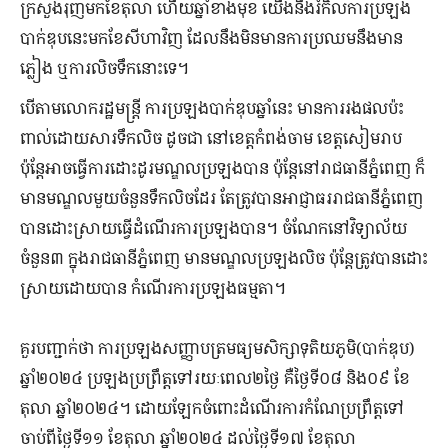
ក្រសួងរុញមកខែតុលា ហើយឆ្នាំខាងមុខ យើងនឹងរំកិលការប្រឡង
បាក់ឌុបនេះមកខែសីហាវិញ ដែលនឹងមិនមានការប្រឈមនឹងមាន
ភ្លៀង ឬការលិចទឹកនោះទេ។
បើតាមលោករដ្ឋមន្រ្តី ការប្រឡងបាក់ឌុបឆ្នាំនេះ មានការរងផលប៉ះ
ពាល់ដោយសារទឹកលិច ដូចជា នៅខេត្តកំពង់ចាម ខេត្តសៀមរាប
ប៉ុន្តែអាចធ្វើការដោះដូរមណ្ឌលប្រឡងបាន ប៉ុន្តែនៅរាជធានីភ្នំពេញ ក៏
មានមណ្ឌលមួយចំនួនទឹកលិចដែរ តែត្រូវបានអាជ្ញាធររាជធានីភ្នំពេញ
បានដោះស្រាយធ្វើដំណើរការប្រឡងបាន។ ចំណែកនៅវិទ្យាល័យ
ចំនួន៣ ក្នុងរាជធានីភ្នំពេញ មានមណ្ឌលប្រឡងលិច ប៉ុន្តែត្រូវបានដោះ
ស្រាយដោយបាន កំណើរការប្រឡងធម្មតា។
គួរបញ្ជាក់ថា ការប្រឡងសញ្ញាបត្រមធ្យមសិក្សាទុតិយភូមិ(បាក់ឌុប)
ឆ្នាំ២០២៤ ប្រឡងប្រព្រឹត្តទៅរយៈពេល២ថ្ងៃ គឺថ្ងៃទី០៨ និង០៩ ខែ
តុលា ឆ្នាំ២០២៤។ ដោយឡែកចំពោះដំណើរការកំណែប្រព្រឹត្តទៅ
ចាប់ពីថ្ងៃទី១១ ខែតុលា ឆ្នាំ២០២៤ ដល់ថ្ងៃទី១៧ ខែតុលា