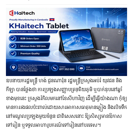
ឧបនាយករដ្ឋមន្ត្រី ហង់ ជួនណារ៉ុន រដ្ឋមន្ត្រីក្រសួងអប់រំ យុវជន និង
កីឡា បានថ្លែងថា ការប្រឡងសញ្ញាបត្រទុតិយភូមិ ឬបាក់ឌុបនៅឆ្នាំ
ខាងមុខនេះ ក្រសួងរំកិលមកនៅខែសីហាវិញ ដើម្បីធ្វើយ៉ាងណា កុំឲ្យ
មានការរងផលប៉ះពាល់ដោយសារអាកាសធាតុមានភ្លៀង និងលិចទឹក
នៅមណ្ឌលប្រឡងមួយចំនួន ជាពិសេសនោះ ឱ្យសិស្សមានឱកាស
ទៅរៀន ឬទទួលអាហារូបករណ៍ទៅរៀននៅបរទេស។