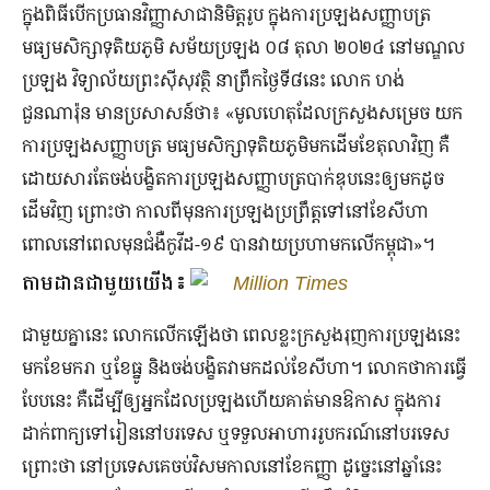
ក្នុងពិធីបើកប្រធានវិញ្ញាសាជានិមិត្តរូប ក្នុងការប្រឡងសញ្ញាបត្រ
មធ្យមសិក្សាទុតិយភូមិ សម័យប្រឡង ០៨ តុលា ២០២៤ នៅមណ្ឌល
ប្រឡង វិទ្យាល័យព្រះស៊ីសុវត្ថិ នាព្រឹកថ្ងៃទី៨នេះ លោក ហង់
ជួនណារ៉ុន មានប្រសាសន៍ថា៖ «មូលហេតុដែលក្រសួងសម្រេច យក
ការប្រឡងសញ្ញាបត្រ មធ្យមសិក្សាទុតិយភូមិមកដើមខែតុលាវិញ គឺ
ដោយសារតែចង់បង្ខិតការប្រឡងសញ្ញាបត្របាក់ឌុបនេះឲ្យមកដូច
ដើមវិញ ព្រោះថា កាលពីមុនការប្រឡងប្រព្រឹត្តទៅនៅខែសីហា
ពោលនៅពេលមុនជំងឺកូវីដ-១៩ បានវាយប្រហាមកលើកម្ពុជា»។
តាមដានជាមួយយើង៖
Million Times
ជាមួយគ្នានេះ លោកលើកឡើងថា ពេលខ្លះក្រសួងរុញការប្រឡងនេះ
មកខែមករា ឬខែធ្នូ និងចង់បង្ខិតវាមកដល់ខែសីហា។ លោកថាការធ្វើ
បែបនេះ គឺដើម្បីឲ្យអ្នកដែលប្រឡងហើយគាត់មានឱកាស ក្នុងការ
ដាក់ពាក្យទៅរៀននៅបរទេស ឬទទួលអាហាររូបករណ៍នៅបរទេស
ព្រោះថា នៅប្រទេសគេចប់វិសមកាលនៅខែកញ្ញា ដូច្នេះនៅឆ្នាំនេះ