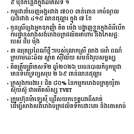
​៩​ ​ម៉ឺន​កន្លែង​ក្នុង​ឆមាស​ទី ​១​
កម្ពុជានាំចេញអង្ករជាង ៧០០ ពាន់តោន រកចំណូល
បានជាង ៤១៥ លានដុល្លារ ក្នុង ៧ ខែ
កូនស្រីច្បងអ្នកឧកញ៉ា គិត ម៉េង បង្ហាញខ្លួនក្នុងពិធីបើក
ការដ្ឋានសាងសង់រោងចក្រផលិតអាហារ និងភេសជ្ជៈ
របស់ ជីប ម៉ុង
៣ ឈុតប្រពៃណីថ្មីៗរបស់លោកស្រី លាង ធារ៉ា ពណ៌
ក្រហមឆេះឆិល ស្អាត ​ស៊ីវិល័យ សមនឹងរូបសម្ផស្ស
គិត​ត្រឹមត្រីមាស​ទី​២​ ​ឆ្នាំ​២០២៦​ បរធន​បាលកិច្ច​កម្ពុជា​ ​
មាន​ទំហំ​ទ្រព្យ​សរុប​ ​២.៦៩​ ​ពាន់លាន​ដុល្លារ​
ក្រសួង​ការងារ​៖ ​ជិត​ ​៨០​% ​នៃ​កម្មករ​រោងចក្រ​តូយ៉ូតា ​
ស៊ុយ​ស៊ូ ​ជា​អតីត​សិស្ស​ ​TVET​
ក្រុមហ៊ុន​ម៉ាឡេស៊ី ជ្រើសយកខេត្ដពោធិ៍សាត់
ដើម្បីសាងសង់រោងចក្រផលិតទឹកដោះគោ និងគោសាច់