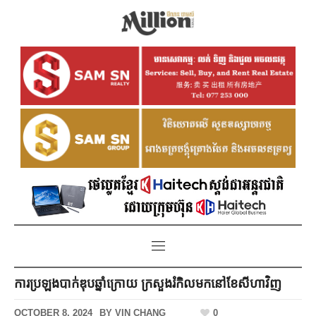
ការប្រឡងបាក់ឌុបឆ្នាំក្រោយ ក្រសួងរំកិលមកនៅខែសីហាវិញ
OCTOBER 8, 2024
BY
VIN CHANG
0