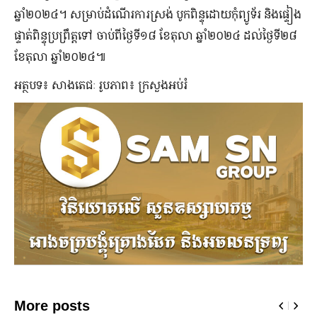
ឆ្នាំ២០២៤។ សម្រាប់ដំណើរការស្រង់ បូកពិន្ទុដោយកុំព្យូទ័រ និងផ្ទៀង
ផ្ទាត់ពិន្ទុប្រព្រឹត្តទៅ ចាប់ពីថ្ងៃទី១៨ ខែតុលា ឆ្នាំ២០២៤ ដល់ថ្ងៃទី២៨
ខែតុលា ឆ្នាំ២០២៤៕
អត្ថបទ៖ សាងតេជៈ រូបភាព៖ ក្រសួងអប់រំ
More posts