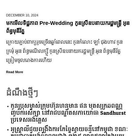
DECEMBER 10,
2024
J
មកមើលទិដ្ឋភាព Pre-Wedding កូនស្រីឧបនាយករដ្ឋមន្រ្តី អូន
ម
ព័ន្ធមុនីរ័ត្ន
ឆ
ក្រោយ​ភ្ជាប់​ពាក្យ​រួច​ច្រើន​ឆ្នាំ​ពេលនេះ កូនកំលោះ ឡាំ ជុងហាវ កូន
ក
ក្រមុំ អូន ព័ន្ធមណីលក្ស្មី កូនស្រី​ឧបនាយករដ្ឋមន្ត្រី អូន ព័ន្ធមុនីរ័ត្ន
ឡ
ត្រៀម​ចូល​រោងការ​ហើយ
ប
Read More
R
ដំណឹងថ្មីៗ
កូនប្រុសម្ចាស់ក្រុមហ៊ុនហនុមាន ផន មុតសុក្រឆពណ្ណ
ញ្ចប់ការសិក្សា នៅរាជបណ្ឌិតសភាយោធា Sandhurst
ប្រទេសអង់គ្លេស
អូស្ត្រាលី​ជួយ​ពង្រឹង​ការ​កែច្នៃ​ស្វាយចន្ទី​នៅ​កម្ពុជា​ ​ខណៈ​