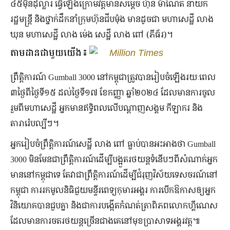
៤៥ម៉ឺនដុល្លារ ធ្វើឡើងក្រោមវត្តមានសម្តេច ហ៊ុន ម៉ាណែត នាយក
រដ្ឋមន្រ្តី និងថ្នាក់ដឹកនាំក្រុមហ៊ុនជីបម៉ុង មានដូចជា មហាសេដ្ឋី លាង
ឃុន មហាសេដ្ឋី លាង ម់េង សេដ្ឋី លាង ពៅ (ភីធ័រ)។
តាមដានជាមួយយើង៖
Million Times
ព្រឹត្តិ​ការណ៍ Gumball 3000 នៅ​កម្ពុជា​ត្រូវ​បាន​រៀប​ចំ​ឡើង​រយៈ​ពេល​
៣​ថ្ងៃ​ពី​ថ្ងៃ​ទី​១៥ ដល់​ថ្ងៃ​ទី​១៧ ​ខែកញ្ញា ឆ្នាំ២០២៤ ដែល​មាន​ការ​ចូល​
រួម​ពី​មហា​សេដ្ឋី អ្នក​មាន​ឥទ្ធិពល​លើ​បណ្តាញ​សង្គម កីឡាករ និង​
តារារ៉េប​ល្បីៗ​។
អ្នក​រៀប​ចំព្រឹត្តិ​ការណ៍សេដ្ឋី លាង ពៅ ធ្លាប់បាន​អះអាង​ថា Gumball
3000 មិន​មែន​ជា​ព្រឹត្តិការណ៍​ដើម្បី​បង្អួត​រថយន្ត​ទំនើប​ៗ​ពី​សំណាក់​អ្នក​
មាន​នៅ​កម្ពុជា​ទេ តែ​វា​ជា​ព្រឹត្តិ​ការណ៍​ដើម្បីជំរុញ​វិស័យ​ទេសចរណ៍​នៅ​
កម្ពុជា ការ​រក​មូល​និធិ​ជួយ​មន្ទីរ​ពេទ្យ​កុមារ​អង្គរ ការ​បើក​ឱកាស​ឲ្យអ្នក​
វិនិយោគ​បាន​ជួប​គ្នា និង​ជាការ​បង្កើត​កំណត់​ត្រាពិភព​លោក​ហ្គីណេស​
ដែល​មាន​ការ​ចត​រថយន្ត​ច្រើន​ជាង​គេ​នៅមុខ​ប្រាសាទ​អង្គរ​វត្ត​៕