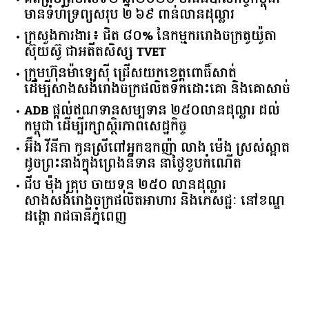
មាន​ទំហំ​ទ្រព្យ​សរុប​ ​២.៦៩​ ​ពាន់លាន​ដុល្លារ​
ក្រសួង​ការងារ​៖ ​ជិត​ ​៨០​% ​នៃ​កម្មករ​រោងចក្រ​តូយ៉ូតា ​
ស៊ុយ​ស៊ូ ​ជា​អតីត​សិស្ស​ ​TVET​
ក្រុមហ៊ុន​ម៉ាឡេស៊ី ជ្រើសយកខេត្ដពោធិ៍សាត់
ដើម្បីសាងសង់រោងចក្រផលិតទឹកដោះគោ និងគោសាច់
ADB ផ្តល់ឥណទានសម្បទាន ២៥០លានដុល្លារ ដល់
កម្ពុជា ដើម្បីរក្សាស្ថិរភាពសេដ្ឋកិច្ច
អ៊ឹង វីនីកា កូនស្រីពៅអ្នកឧកញ៉ា លាង ម៉េង ស្រស់ស្អាត
ដូចព្រះនាងក្នុងព្រេងនិទាន នាថ្ងៃខួបកំណើត
ជីប ម៉ុង គ្រុប ចាយទុន ២៥០ លានដុល្លារ
សាងសង់រោងចក្រផលិតអាហារ និងភេសជ្ជៈ នៅខណ្ឌ
ដង្កោ រាជធានីភ្នំពេញ