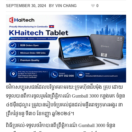
SEPTEMBER 30, 2024
BY
VIN CHANG
0
ថវិកាសប្បុរសជនដែលបរិច្ចាគតាមរយ:ក្រុមហ៊ុនជីបម៉ុង គ្រុប ដោយ
ទទួលបានពីការចូលរួមនៃព្រឹត្តិការណ៍ Gumball 3000 កន្លងមក​ ចំនួន
៤៥ម៉ឺនដុល្លារ​ ត្រូវបានរៀបចំប្រគល់ជូនដល់មន្ទីរពេទ្យកុមារអង្គរ នា
ព្រឹកថ្ងៃចន្ទ​ ទី៣០ ខែកញ្ញា ឆ្នាំ២០២៤។
ពិធីប្រគល់-ទទួលថវិកាបានពីព្រឹត្តិការណ៍ Gumball 3000 ចំនួន