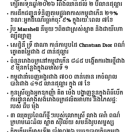
កៀរគរ​ទុន​ឆ្នាំ​២០២៦​ ​រំពឹង​ឈានដល់​ ​២​ ​ប៊ីលាន​ដុល្លារ​
ការដឹកជញ្ជូនទំនិញតាមផ្លូវអាកាសកម្ពុជាកើន ២១%
ខណៈអ្នកដំណើរធ្លាក់ចុះ ៩% ក្នុងរយៈពេល ៧ខែ
រ៉ូប Marshell នីមួយៗពិតជាស្រស់ស្អាត និងជាយីហោ
ល្បីល្បាញ
សេដ្ឋិនី ទ្រី ដាណា កាន់កាបូបដៃ Christian Dior ពណ៌
ត្នោតតម្លៃជាង ៥ ពាន់ដុល្លារ
ចំនួន​រោងចក្រ​នៅ​កម្ពុជា​កើន​ ​៨៤៥​ ​បង្កើត​ការងារ​ថ្មី​ជាង​
​៩​ ​ម៉ឺន​កន្លែង​ក្នុង​ឆមាស​ទី ​១​
កម្ពុជានាំចេញអង្ករជាង ៧០០ ពាន់តោន រកចំណូល
បានជាង ៤១៥ លានដុល្លារ ក្នុង ៧ ខែ
កូនស្រីច្បងអ្នកឧកញ៉ា គិត ម៉េង បង្ហាញខ្លួនក្នុងពិធីបើក
ការដ្ឋានសាងសង់រោងចក្រផលិតអាហារ និងភេសជ្ជៈ
របស់ ជីប ម៉ុង
៣ ឈុតប្រពៃណីថ្មីៗរបស់លោកស្រី លាង ធារ៉ា ពណ៌
ក្រហមឆេះឆិល ស្អាត ​ស៊ីវិល័យ សមនឹងរូបសម្ផស្ស
គិត​ត្រឹមត្រីមាស​ទី​២​ ​ឆ្នាំ​២០២៦​ បរធន​បាលកិច្ច​កម្ពុជា​ ​