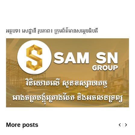
អត្ថបទ៖ សេដ្ឋានី រូបភាព៖ ក្រុមព័ត៌មានសម្តេចធិបតី
More posts