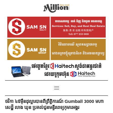
ថវិកា ៤៥ម៉ឺនដុល្លារបានពីព្រឹត្តិការណ៍ Gumball 3000 មហា
សេដ្ឋី លាង ឃុន ប្រគល់ជូនមន្ទីរពេទ្យកុមារអង្គរ