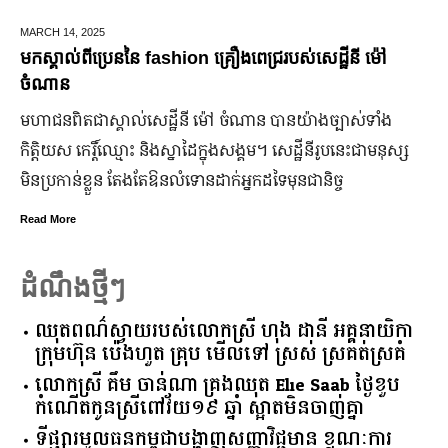
MARCH 14,
2025
មកស្គាល់ពីប្រេននៃ​ fashion គ្រឿងពេជ្ររបស់សេដ្ឋីនី ម៉ៅ
ចំណាន
មហាជន​ពិតជា​ស្គាល់​សេដ្ឋី​នី ម៉ៅ ចំណាន បាន​យ៉ាង​ច្បាស់​ទាំង​
កិត្តិយស កេរ្តិ៍ឈ្មោះ និង​ស្នាដៃ​ក្នុង​សង្គម។ សេដ្ឋី​នី​រូប​នេះ​ជា​មនុស្ស​
មិន​ប្រកាន់​ខ្លួន តែងតែ​ឱនលំទោន​ដាក់​អ្នក​ដទៃ​មុន​ជានិច្ច
Read More
ដំណឹងថ្មីៗ
ឈុតពណ៌ស្វាយរបស់លោកស្រី ហុង ដានី អគ្គ​នាយិកា​
ក្រុមហ៊ុន ប៉េងហួត គ្រុប មើលទៅ ស្រស់ ស្រគត់ស្រគំ
លោកស្រី គឹម ចាន់ណា គ្រងឈុត Elie Saab ថ្ងៃខួប
កំណើតកូនស្រីពៅវ័យ១៩ ឆ្នាំ ស្អាតមិនចាញ់គ្នា
ទីផ្សារ​មូលធន​កម្ពុជា​បង្ហាញ​សញ្ញា​វិជ្ជមាន​ ​ខណៈ​ការ​