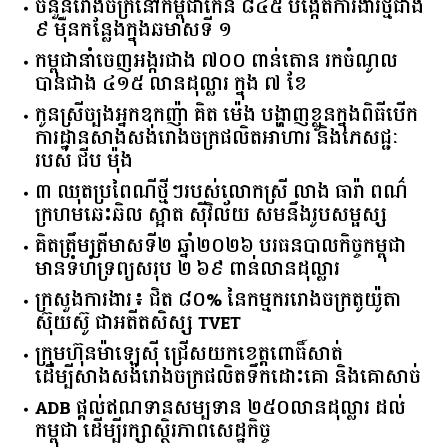
ចំនួន​រោងចក្រ​នៅ​កម្ពុជា​កើន​ ​៨៤៥​ ​បង្កើត​ការងារ​ថ្មី​ជាង​
​៩​ ​ម៉ឺន​កន្លែង​ក្នុង​ឆមាស​ទី ​១​
កម្ពុជានាំចេញអង្ករជាង ៧០០ ពាន់តោន រកចំណូល
បានជាង ៤១៥ លានដុល្លារ ក្នុង ៧ ខែ
កូនស្រីច្បងអ្នកឧកញ៉ា គិត ម៉េង បង្ហាញខ្លួនក្នុងពិធីបើក
ការដ្ឋានសាងសង់រោងចក្រផលិតអាហារ និងភេសជ្ជៈ
របស់ ជីប ម៉ុង
៣ ឈុតប្រពៃណីថ្មីៗរបស់លោកស្រី លាង ធារ៉ា ពណ៌
ក្រហមឆេះឆិល ស្អាត ​ស៊ីវិល័យ សមនឹងរូបសម្ផស្ស
គិត​ត្រឹមត្រីមាស​ទី​២​ ​ឆ្នាំ​២០២៦​ បរធន​បាលកិច្ច​កម្ពុជា​ ​
មាន​ទំហំ​ទ្រព្យ​សរុប​ ​២.៦៩​ ​ពាន់លាន​ដុល្លារ​
ក្រសួង​ការងារ​៖ ​ជិត​ ​៨០​% ​នៃ​កម្មករ​រោងចក្រ​តូយ៉ូតា ​
ស៊ុយ​ស៊ូ ​ជា​អតីត​សិស្ស​ ​TVET​
ក្រុមហ៊ុន​ម៉ាឡេស៊ី ជ្រើសយកខេត្ដពោធិ៍សាត់
ដើម្បីសាងសង់រោងចក្រផលិតទឹកដោះគោ និងគោសាច់
ADB ផ្តល់ឥណទានសម្បទាន ២៥០លានដុល្លារ ដល់
កម្ពុជា ដើម្បីរក្សាស្ថិរភាពសេដ្ឋកិច្ច