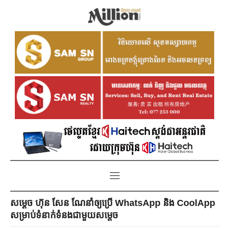
សម្តេច ហ៊ុន សែន ណែនាំឲ្យប្រើ WhatsApp និង CoolApp
សម្រាប់ទំនាក់ទំនងជាមួយសម្តេច