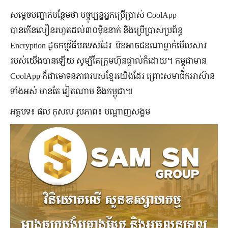
សម្តេចបញ្ជាក់បន្ថែមថា បច្ចុប្បន្នអ្នកប្រើប្រាស់ CoolApp
បានកើនលឿនរហូតដល់៣០ម៉ឺននាក់ និងប្រើប្រាស់ប្រព័ន្ធ
Encryption ដូចកម្មវិធីបរទេសដែរ មិនអាចជនណាម្នាក់មើលសារ
របស់យើងបានឡើយ សូម្បីតែក្រុមហ៊ុនផ្ទាល់ក៏ដោយ។ កម្ពុជាមាន
CoolApp ក៏ជាមោទនភាពរបស់ខ្មែរយើងដែរ ព្រោះសមាជិកអាស៊ាន
ទាំងអស់ មានតែ វៀតណាម និងកម្ពុជា៕
អត្ថបទ៖ ផល កុសល រូបភាព៖ បណ្តាញសង្គម