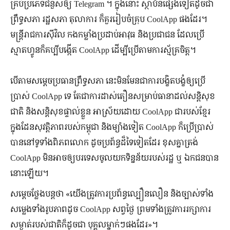
គ្រប់ប្រភេទជំនួសឲ្យ Telegram ។ ក្នុងនោះ ស្ថាប័នផ្សេងទៀតដូចជា
ព្រឹទ្ធសភា រដ្ឋសភា តុលាការ ក៏គួររៀបចំគ្រុប CoolApp ផងដែរ។
មន្ត្រីរាជការសុីវិល កងកម្លាំងប្រដាប់អាវុធ និងប្រជាជន ដែលប្រើ
ស្មាតហ្វូនក៏គប្បីបង្កើត CoolApp ដើម្បីប្រើតាមការស្ម័គ្រចិត្ត។
បើតាមសម្តេចប្រធានព្រឹទ្ធសភា នេះមិនមែនជាការបង្ខិតបង្ខំឲ្យប្រើ
ប្រាស់ CoolApp ទេ តែជាការដាស់តឿនសម្រាប់ធានាដល់សន្តិសុខ
ជាតិ និងសន្តិសុខផ្ទាល់ខ្លួន អាស្រ័យដោយ CoolApp ជារបស់ខ្មែរ
ក្នុងដែនសុវត្តិភាពរបស់កម្ពុជា និងម្យ៉ាងទៀត CoolApp ក៏ប្រើប្រាស់
បាននៅទូទាំងពិភពលោក ដូចប្រព័ន្ធដ៏ទៃទៀតដែរ ខុសគ្នាត្រង់
CoolApp មិនអាចឲ្យបរទេសចូលយកទិន្នន័យរបស់រដ្ឋ ឬ ឯកជនបាន
នោះឡើយ។
សម្តេចថ្លែងបន្តថា «យើងត្រូវការប្រព័ន្ធល្បឿនលឿន និងច្បាស់ទាំង
សម្លេងទាំងរូបភាពដូច CoolApp សព្វថ្ងៃ ព្រមទាំងត្រូវការរក្សាការ
សម្ងាត់របស់ជាតិក៏ដូចជា បុគ្គលម្នាក់ៗផងដែរ»។