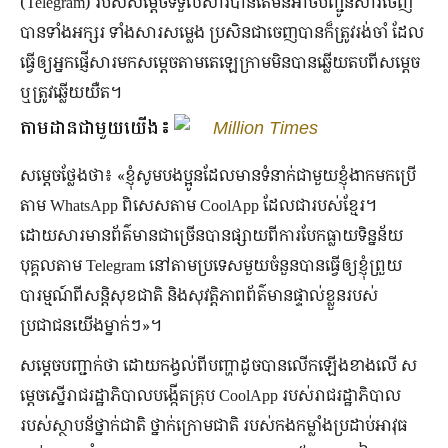
(Telegram) របស់សម្តេចទទួលសារបានតែមិនអាចបញ្ជូនសារចេញ
បានទាំងអក្សរ ទាំងសារសម្លេង ប្រសិនជាចេញបានក៏ត្រូវរង់ចាំ ដែល
ធ្វើឲ្យអ្នកផ្ញើសារមកសម្តេចតាមតេឡេក្រាមមិនបានឆ្លើយតបពីសម្តេច
ឬត្រូវឆ្លើយយឺត។
តាមដានជាមួយយើង៖
Million Times
សម្តេចថ្លែងថា៖ «ខ្ញុំសូមបងប្អូនដែលមានទំនាក់ជាមួយខ្ញុំងាកមកប្រើ
តាម WhatsApp ពិសេសតាម CoolApp ដែលជារបស់ខ្មែរ។
ដោយសារមានព័ត៌មានជាច្រើនបានផ្សាយពីការបែកធ្លាយទិន្នន័យ
បុគ្គលតាម Telegram នៅតាមប្រទេសមួយចំនួនបានធ្វើឲ្យខ្ញុំព្រួយ
បារម្មណ៍ពីសន្តិសុខជាតិ និងសុវត្តិភាពព័ត៌មានផ្ទាល់ខ្លួនរបស់
ប្រជាជនយើងម្នាក់ៗ»។
សម្តេចបញ្ជាក់ថា ដោយកង្វល់ពីបញ្ហាដូចបានលើកឡើងខាងលើ ស
ម្តេចស្នើរាជរដ្ឋាភិបាលបង្កើតគ្រុប CoolApp របស់រាជរដ្ឋាភិបាល
របស់ស្ថាបន័ថ្នាក់ជាតិ ថ្នាក់ក្រោមជាតិ របស់កងកម្លាំងប្រដាប់អាវុធ