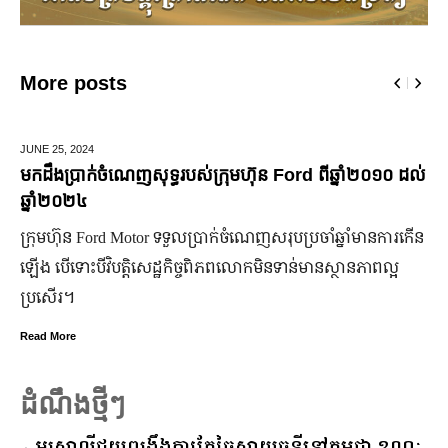
More posts
JUNE 25,
2024
មកដឹងប្រាក់ចំណេញសុទ្ធរបស់ក្រុមហ៊ុន Ford ពីឆ្នាំ២០១០ ដល់
ឆ្នាំ២០២៤
ក្រុមហ៊ុន Ford Motor ទទួលប្រាក់ចំណេញសរុបប្រចាំឆ្នាំមានការកើន
ឡើង បើទោះបីវិបត្តិសេដ្ឋកិច្ចពិភពលោកមិនទាន់មានស្ថានភាពល្អ
ប្រសើរ។
Read More
ដំណឹងថ្មីៗ