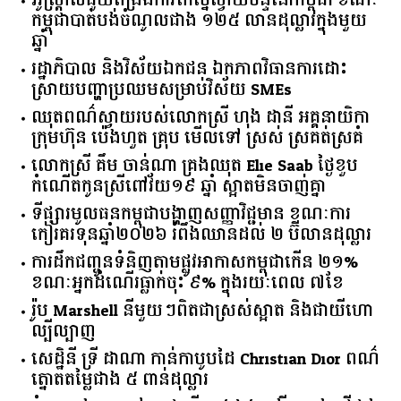
អូស្ត្រាលី​ជួយ​ពង្រឹង​ការ​កែច្នៃ​ស្វាយចន្ទី​នៅ​កម្ពុជា​ ​ខណៈ​
កម្ពុជា​បាត់បង់​ចំណូល​ជាង​ ​១២៥​ ​លាន​ដុល្លារ​ក្នុង​មួយ​
ឆ្នាំ​
រដ្ឋាភិបាល​ ​និង​វិស័យ​ឯកជន ​ឯកភាព​វិធានការ​ដោះ
ស្រាយ​បញ្ហា​ប្រឈម​​សម្រាប់​វិស័យ​ ​SMEs​
ឈុតពណ៌ស្វាយរបស់លោកស្រី ហុង ដានី អគ្គ​នាយិកា​
ក្រុមហ៊ុន ប៉េងហួត គ្រុប មើលទៅ ស្រស់ ស្រគត់ស្រគំ
លោកស្រី គឹម ចាន់ណា គ្រងឈុត Elie Saab ថ្ងៃខួប
កំណើតកូនស្រីពៅវ័យ១៩ ឆ្នាំ ស្អាតមិនចាញ់គ្នា
ទីផ្សារ​មូលធន​កម្ពុជា​បង្ហាញ​សញ្ញា​វិជ្ជមាន​ ​ខណៈ​ការ​
កៀរគរ​ទុន​ឆ្នាំ​២០២៦​ ​រំពឹង​ឈានដល់​ ​២​ ​ប៊ីលាន​ដុល្លារ​
ការដឹកជញ្ជូនទំនិញតាមផ្លូវអាកាសកម្ពុជាកើន ២១%
ខណៈអ្នកដំណើរធ្លាក់ចុះ ៩% ក្នុងរយៈពេល ៧ខែ
រ៉ូប Marshell នីមួយៗពិតជាស្រស់ស្អាត និងជាយីហោ
ល្បីល្បាញ
សេដ្ឋិនី ទ្រី ដាណា កាន់កាបូបដៃ Christian Dior ពណ៌
ត្នោតតម្លៃជាង ៥ ពាន់ដុល្លារ