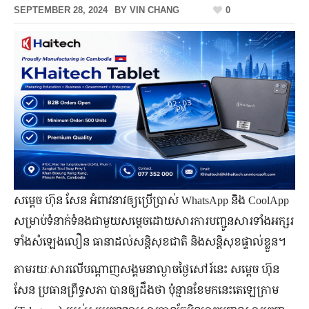
SEPTEMBER 28, 2024
BY
VIN CHANG
0
សម្តេច ហ៊ុន សែន អំពាវនាវឲ្យប្រើប្រាស់ WhatsApp និង CoolApp
សម្រាប់ទំនាក់ទំនងជាមួយសម្តេចដោយសារការបញ្ជូនសារទាំងអក្សរ
ទាំងសំឡេងលឿន ធានាដល់សន្តិសុខជាតិ និងសន្តិសុខផ្ទាល់ខ្លួន។
តាមរយៈសារលើបណ្តាញសង្គមនាល្ងាចថ្ងៃសៅរ៍នេះ សម្តេច ហ៊ុន
សែន ប្រធានព្រឹទ្ធសភា បានឲ្យដឹងថា ប៉ុន្មានខែមកនេះតេឡេក្រាម