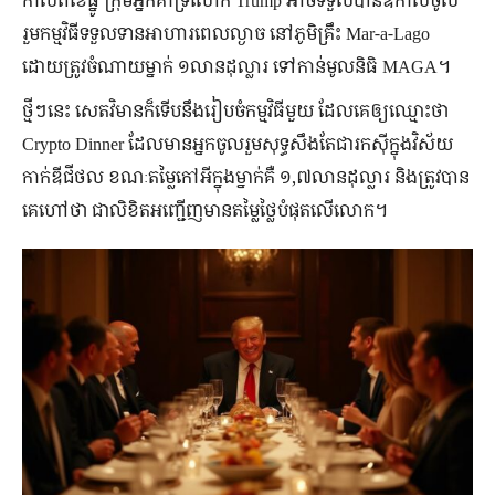
រួមកម្មវិធីទទួលទានអាហារពេលល្ងាច នៅភូមិគ្រឹះ Mar-a-Lago
ដោយត្រូវចំណាយម្នាក់ ១លានដុល្លារ ទៅកាន់មូលនិធិ MAGA។
ថ្មីៗនេះ សេតវិមានក៏ទើបនឹងរៀបចំកម្មវិធីមួយ ដែលគេឲ្យឈ្មោះថា
Crypto Dinner ដែលមានអ្នកចូលរួមសុទ្ធសឹងតែជារកស៊ីក្នុងវិស័យ
កាក់ឌីជីថល ខណៈតម្លៃកៅអីក្នុងម្នាក់គឺ ១,៧លានដុល្លារ និងត្រូវបាន
គេហៅថា ជាលិខិតអញ្ជើញមានតម្លៃថ្លៃបំផុតលើលោក។