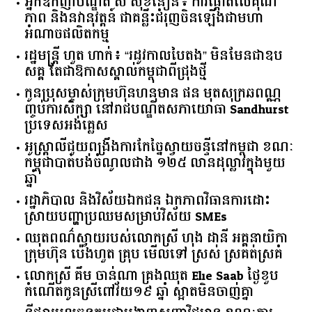
អ្នកឧកញ៉ាបណ្ឌិត សំ សុខនឿន៖ ការផ្តោតលើគុណ
ភាព និងនវានុវត្តន៍ ជាគន្លឹះជំរុញចិនឡើងជាមហា
អំណាចផលិតកម្ម
រដ្ឋមន្ត្រី ហួត ហាក់៖ “រដូវកាលបៃតង” មិនមែនជាឧប
សគ្គ តែជាឱកាសស្គាល់កម្ពុជាពីជ្រុងថ្មី
កូនប្រុសម្ចាស់ក្រុមហ៊ុនហនុមាន ផន មុតសុក្រឆពណ្ណ
ញ្ចប់ការសិក្សា នៅរាជបណ្ឌិតសភាយោធា Sandhurst
ប្រទេសអង់គ្លេស
អូស្ត្រាលី​ជួយ​ពង្រឹង​ការ​កែច្នៃ​ស្វាយចន្ទី​នៅ​កម្ពុជា​ ​ខណៈ​
កម្ពុជា​បាត់បង់​ចំណូល​ជាង​ ​១២៥​ ​លាន​ដុល្លារ​ក្នុង​មួយ​
ឆ្នាំ​
រដ្ឋាភិបាល​ ​និង​វិស័យ​ឯកជន ​ឯកភាព​វិធានការ​ដោះ
ស្រាយ​បញ្ហា​ប្រឈម​​សម្រាប់​វិស័យ​ ​SMEs​
ឈុតពណ៌ស្វាយរបស់លោកស្រី ហុង ដានី អគ្គ​នាយិកា​
ក្រុមហ៊ុន ប៉េងហួត គ្រុប មើលទៅ ស្រស់ ស្រគត់ស្រគំ
លោកស្រី គឹម ចាន់ណា គ្រងឈុត Elie Saab ថ្ងៃខួប
កំណើតកូនស្រីពៅវ័យ១៩ ឆ្នាំ ស្អាតមិនចាញ់គ្នា