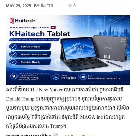
MAY 29, 2025
BY
ទីន TIN
0
សារព័ត៌មាន The New Yorker បានរាយការណ៍ថា ប្រធានាធិបតី
Donald Trump បានអនុញ្ញាតឲ្យប្រជាជន ចូលសម្ដែងការគួរសម
មួយទល់មួយ ឬទទួលទានអាហារមួយពេលជាមួយលោកបាន បើសិន
ជាពួកគេបរិច្ចាគទឹកប្រាក់ទៅកាន់មូលនិធិ MAGA Inc ដែលជាអ្នក
គាំទ្រធំបំផុតរបស់លោក Trump។