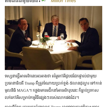
តាមដានជាមួយយើង៖
Million Times
ទស្សនាវដ្ដីអាមេរិកនេះអះអាងថា តម្លៃកៅអីជួបជជែកផ្ទាល់ជាមួយ
ប្រធានាធិបតី Trump គឺត្រូវចំណាយប្រាក់ខ្ទង់ ៥លានដុល្លារ ទៅកាន់
មូលនិធិ MAGA។ កន្លងមកមេដឹកនាំអាមេរិករូបនេះ ក៏ធ្លាប់ប្រកាស
លក់កៅអីសម្រាប់កម្មវិធីផ្សេងៗរបស់លោកផងដែរ។
កាលពីខែធ្នូ ក្រុមអ្នកគាំទ្រលោក Trump អាចទទួលបានឱកាសចូល