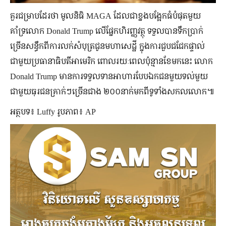
គួរជម្រាបដែរថា មូលនិធិ MAGA ដែលជាខ្នងបង្អែកធំបំផុតមួយ
គាំទ្រលោក Donald Trump លើផ្នែកហិរញ្ញវត្ថុ ទទួលបានទឹកប្រាក់
ច្រើនសន្ធឹកពីការលក់សំបុត្រជូនមហាសេដ្ឋី ក្នុងការជួបជជែកផ្ទាល់
ជាមួយប្រធានាធិបតីអាមេរិក ពោលរយៈពេលប៉ុន្មានខែមកនេះ លោក
Donald Trump មានការទទួលទានអាហារបែបឯកជនមួយទល់មួយ
ជាមួយធុរជនគ្រាក់ៗច្រើនជាង ២០០នាក់មកពីទូទាំងសកលលោក៕
អត្ថបទ៖ Luffy រូបភាព៖ AP