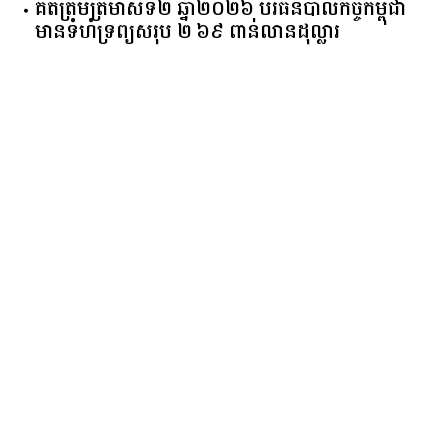
គិត​ត្រឹមត្រីមាស​ទី​២​ ​ឆ្នាំ​២០២៦​ បរធន​បាលកិច្ច​កម្ពុជា​ ​
មាន​ទំហំ​ទ្រព្យ​សរុប​ ​២.៦៩​ ​ពាន់លាន​ដុល្លារ​