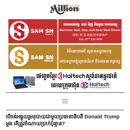
បើចង់អង្គុយរួមតុបាយជាមួយប្រធានាធិបតី Donald Trump
ម្ដង តើត្រូវចំណាយប្រាក់ប៉ុន្មាន?