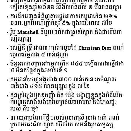
ទីផ្សារ​មូលធន​កម្ពុជា​បង្ហាញ​សញ្ញា​វិជ្ជមាន​ ​ខណៈ​ការ​
កៀរគរ​ទុន​ឆ្នាំ​២០២៦​ ​រំពឹង​ឈានដល់​ ​២​ ​ប៊ីលាន​ដុល្លារ​
ការដឹកជញ្ជូនទំនិញតាមផ្លូវអាកាសកម្ពុជាកើន ២១%
ខណៈអ្នកដំណើរធ្លាក់ចុះ ៩% ក្នុងរយៈពេល ៧ខែ
រ៉ូប Marshell នីមួយៗពិតជាស្រស់ស្អាត និងជាយីហោ
ល្បីល្បាញ
សេដ្ឋិនី ទ្រី ដាណា កាន់កាបូបដៃ Christian Dior ពណ៌
ត្នោតតម្លៃជាង ៥ ពាន់ដុល្លារ
ចំនួន​រោងចក្រ​នៅ​កម្ពុជា​កើន​ ​៨៤៥​ ​បង្កើត​ការងារ​ថ្មី​ជាង​
​៩​ ​ម៉ឺន​កន្លែង​ក្នុង​ឆមាស​ទី ​១​
កម្ពុជានាំចេញអង្ករជាង ៧០០ ពាន់តោន រកចំណូល
បានជាង ៤១៥ លានដុល្លារ ក្នុង ៧ ខែ
កូនស្រីច្បងអ្នកឧកញ៉ា គិត ម៉េង បង្ហាញខ្លួនក្នុងពិធីបើក
ការដ្ឋានសាងសង់រោងចក្រផលិតអាហារ និងភេសជ្ជៈ
របស់ ជីប ម៉ុង
៣ ឈុតប្រពៃណីថ្មីៗរបស់លោកស្រី លាង ធារ៉ា ពណ៌
ក្រហមឆេះឆិល ស្អាត ​ស៊ីវិល័យ សមនឹងរូបសម្ផស្ស