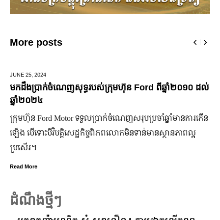
More posts
MARCH 14,
2025
ណេញសុទ្ធរបស់ក្រុមហ៊ុន Ford ពីឆ្នាំ២០១០ ដល់
មកស្គាល់ពីប្រេន
ចំណាន
 Motor ទទួលប្រាក់ចំណេញសរុបប្រចាំឆ្នាំមានការកើន
មហាជន​ពិតជា​ស្គាល
ត្តិសេដ្ឋកិច្ចពិភពលោកមិនទាន់មានស្ថានភាពល្អ
កិត្តិយស កេរ្តិ៍ឈ្មោ
មិន​ប្រកាន់​ខ្លួន 
Read More
ដំណឹងថ្មីៗ