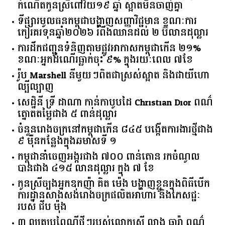
កំណើតកូនស្រីពៅវ័យ១៩ ឆ្នាំ ស្អាតមិនចាញ់គ្នា
ទីផ្សារ​មូលធន​កម្ពុជា​បង្ហាញ​សញ្ញា​វិជ្ជមាន​ ​ខណៈ​ការ​
កៀរគរ​ទុន​ឆ្នាំ​២០២៦​ ​រំពឹង​ឈានដល់​ ​២​ ​ប៊ីលាន​ដុល្លារ​
ការដឹកជញ្ជូនទំនិញតាមផ្លូវអាកាសកម្ពុជាកើន ២១%
ខណៈអ្នកដំណើរធ្លាក់ចុះ ៩% ក្នុងរយៈពេល ៧ខែ
រ៉ូប Marshell នីមួយៗពិតជាស្រស់ស្អាត និងជាយីហោ
ល្បីល្បាញ
សេដ្ឋិនី ទ្រី ដាណា កាន់កាបូបដៃ Christian Dior ពណ៌
ត្នោតតម្លៃជាង ៥ ពាន់ដុល្លារ
ចំនួន​រោងចក្រ​នៅ​កម្ពុជា​កើន​ ​៨៤៥​ ​បង្កើត​ការងារ​ថ្មី​ជាង​
​៩​ ​ម៉ឺន​កន្លែង​ក្នុង​ឆមាស​ទី ​១​
កម្ពុជានាំចេញអង្ករជាង ៧០០ ពាន់តោន រកចំណូល
បានជាង ៤១៥ លានដុល្លារ ក្នុង ៧ ខែ
កូនស្រីច្បងអ្នកឧកញ៉ា គិត ម៉េង បង្ហាញខ្លួនក្នុងពិធីបើក
ការដ្ឋានសាងសង់រោងចក្រផលិតអាហារ និងភេសជ្ជៈ
របស់ ជីប ម៉ុង