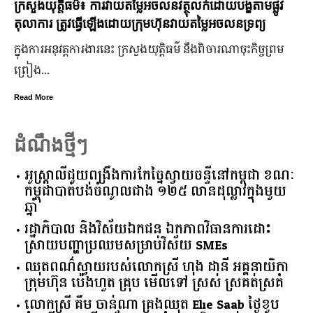
៌៖ ការវាយតម្លៃអចលនវត្ថុលក់ដោយបង្ខំតាមផ្លូវ
មកមើលទិដ្ឋភាព 
ធ្វើឡើងដោយក្រុមហ៊ុនវាយតម្លៃអចលនទ្រព្យ
ព័ន្ធមុនីរ័ត្ន
ការងារនេះ ក្រសួងយុត្តិធម៌ នឹងពិចារណាចុះកិច្ចព្រម
ក្រោយ​ភ្ជាប់​ពាក្យ
ក្រមុំ អូន ព័ន្ធមណីល
ត្រៀម​ចូល​រោងក
Read More
ដំណឹងថ្មីៗ
អូស្ត្រាលី​ជួយ​ពង្រឹង​ការ​កែច្នៃ​ស្វាយចន្ទី​នៅ​កម្ពុជា​ ​ខណៈ​
កម្ពុជា​បាត់បង់​ចំណូល​ជាង​ ​១២៥​ ​លាន​ដុល្លារ​ក្នុង​មួយ​
ឆ្នាំ​
រដ្ឋាភិបាល​ ​និង​វិស័យ​ឯកជន ​ឯកភាព​វិធានការ​ដោះ
ស្រាយ​បញ្ហា​ប្រឈម​​សម្រាប់​វិស័យ​ ​SMEs​
ឈុតពណ៌ស្វាយរបស់លោកស្រី ហុង ដានី អគ្គ​នាយិកា​
ក្រុមហ៊ុន ប៉េងហួត គ្រុប មើលទៅ ស្រស់ ស្រគត់ស្រគំ
លោកស្រី គឹម ចាន់ណា គ្រងឈុត Elie Saab ថ្ងៃខួប