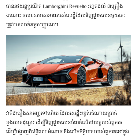
បានរថយន្តប្រណីត Lamborghini Revuelto រហូតដល់ ៣គ្រឿង
ឯណោះ ខណៈសមាសភាពរបស់សេដ្ឋីដែលទិញផ្លាកលេខមួយនេះ
ត្រូវបានលាក់អត្តសញ្ញាណ។
វាគឺជារឿងសាមញ្ញទៅហើយ ដែលសេដ្ឋីៗឌូបៃចំណាយប្រាក់
ខ្ទង់លានដុល្លារ ដើម្បីទិញផ្លាកលេខបំពាក់លើរថយន្តរបស់ពួកគេ
ដើម្បីបង្ហាញពីឥទ្ធិពល អំណាច និងលើកកិត្តិយសរបស់ពួកគេនៅក្នុង