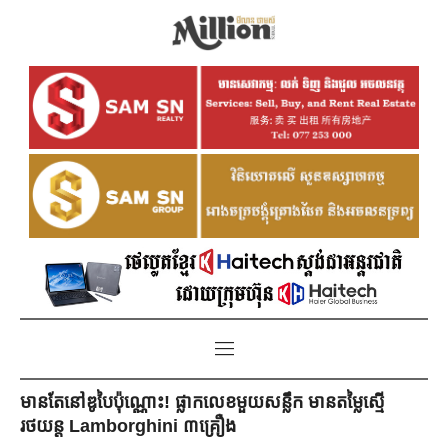
មានតែនៅឌូបៃប៉ុណ្ណោះ! ផ្លាកលេខមួយសន្លឹក មានតម្លៃស្មើ
រថយន្ត Lamborghini ៣គ្រឿង