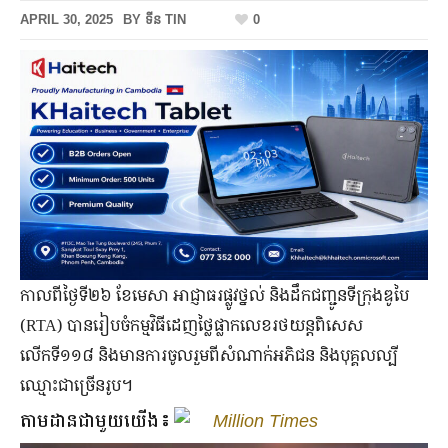
APRIL 30, 2025
BY
ទីន TIN
0
កាលពីថ្ងៃទី២៦ ខែមេសា អាជ្ញាធរផ្លូវថ្នល់ និងដឹកជញ្ជូនទីក្រុងឌូបៃ
(RTA) បានរៀបចំកម្មវិធីដេញថ្លៃផ្លាកលេខរថយន្តពិសេស
លើកទី១១៨ និងមានការចូលរួមពីសំណាក់អភិជន និងបុគ្គលល្បី
ឈ្មោះជាច្រើនរូប។
តាមដានជាមួយយើង៖
Million Times