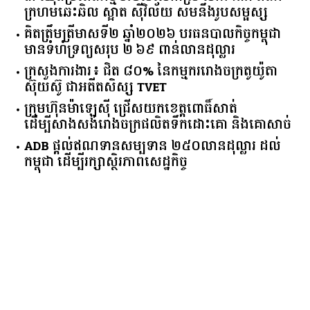
៣ ឈុតប្រពៃណីថ្មីៗរបស់លោកស្រី លាង ធារ៉ា ពណ៌
ក្រហមឆេះឆិល ស្អាត ​ស៊ីវិល័យ សមនឹងរូបសម្ផស្ស
គិត​ត្រឹមត្រីមាស​ទី​២​ ​ឆ្នាំ​២០២៦​ បរធន​បាលកិច្ច​កម្ពុជា​ ​
មាន​ទំហំ​ទ្រព្យ​សរុប​ ​២.៦៩​ ​ពាន់លាន​ដុល្លារ​
ក្រសួង​ការងារ​៖ ​ជិត​ ​៨០​% ​នៃ​កម្មករ​រោងចក្រ​តូយ៉ូតា ​
ស៊ុយ​ស៊ូ ​ជា​អតីត​សិស្ស​ ​TVET​
ក្រុមហ៊ុន​ម៉ាឡេស៊ី ជ្រើសយកខេត្ដពោធិ៍សាត់
ដើម្បីសាងសង់រោងចក្រផលិតទឹកដោះគោ និងគោសាច់
ADB ផ្តល់ឥណទានសម្បទាន ២៥០លានដុល្លារ ដល់
កម្ពុជា ដើម្បីរក្សាស្ថិរភាពសេដ្ឋកិច្ច