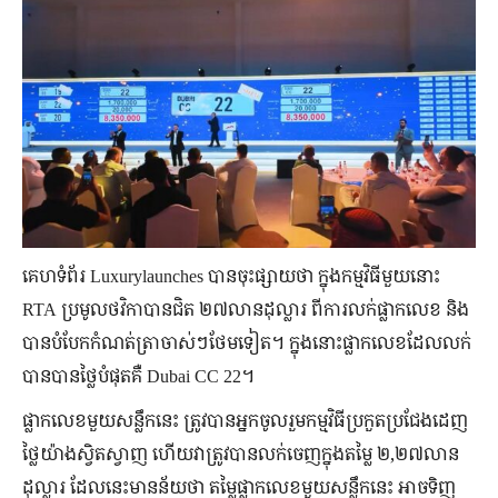
គេហទំព័រ Luxurylaunches បានចុះផ្សាយថា ក្នុងកម្មវិធីមួយនោះ
RTA ប្រមូលថវិកាបានជិត ២៧លានដុល្លារ ពីការលក់ផ្លាកលេខ និង
បានបំបែកកំណត់ត្រាចាស់ៗថែមទៀត។ ក្នុងនោះផ្លាកលេខដែលលក់
បានបានថ្លៃបំផុតគឺ Dubai CC 22។
ផ្លាកលេខមួយសន្លឹកនេះ ត្រូវបានអ្នកចូលរួមកម្មវិធីប្រកួតប្រជែងដេញ
ថ្លៃយ៉ាងស្វិតស្វាញ ហើយវាត្រូវបានលក់ចេញក្នុងតម្លៃ ២,២៧លាន
ដុល្លារ ដែលនេះមានន័យថា តម្លៃផ្លាកលេខមួយសន្លឹកនេះ អាចទិញ