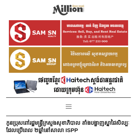
កូនប្រុសពៅរដ្ឋមន្រ្តីក្រសួងសុខាភិបាល តាំងបង្ហាញស្នាដៃសិល្បៈ
ដែលប្រើ​ពេល​ ២ឆ្នាំ​​នៅសាលា ISPP