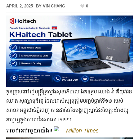
APRIL 2, 2025
BY
VIN CHANG
0
កូន​ប្រុស​ពៅរដ្ឋ​មន្រ្តី​ក្រសួង​សុខាភិបាល ឯកឧត្តម ឈាង រ៉ា គឺយុវជន
ឈាង សុវណ្ណមុនីរ័ត្ន ដែល​ជា​សិស្ស​ត្រៀម​បញ្ចប់​ថ្នាក់​ទី​១២ របស់​
សាលា​អន្តរជាតិ​ភ្នំពេញ បាន​ដាក់​តាំង​បង្ហាញ​ស្នាដៃ​សិល្បៈ​យ៉ាង​ល្អ​
អស្ចារ្យ​ក្នុង​សាល​នៃ​សាលា ISPP។
តាមដានជាមួយយើង៖
Million Times