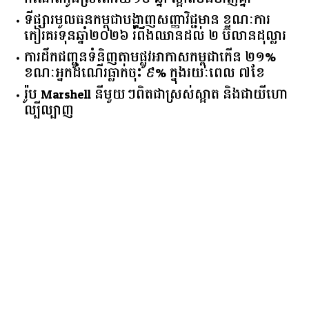
ទីផ្សារ​មូលធន​កម្ពុជា​បង្ហាញ​សញ្ញា​វិជ្ជមាន​ ​ខណៈ​ការ​
កៀរគរ​ទុន​ឆ្នាំ​២០២៦​ ​រំពឹង​ឈានដល់​ ​២​ ​ប៊ីលាន​ដុល្លារ​
ការដឹកជញ្ជូនទំនិញតាមផ្លូវអាកាសកម្ពុជាកើន ២១%
ខណៈអ្នកដំណើរធ្លាក់ចុះ ៩% ក្នុងរយៈពេល ៧ខែ
រ៉ូប Marshell នីមួយៗពិតជាស្រស់ស្អាត និងជាយីហោ
ល្បីល្បាញ