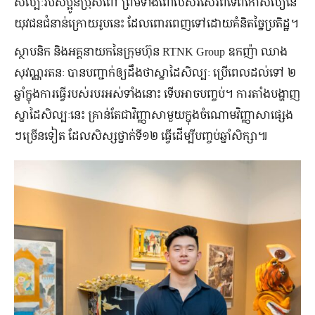
សិល្បៈ​របស់​ប្អូន​ប្រុស​ពៅ ព្រម​ទាំង​ពោល​សរសើរ​ពី​ទេពកោសល្យ​នៃ​
យុវជន​ជំនាន់​ក្រោយរូបនេះ ដែល​ពោរពេញ​ទៅ​ដោយ​គំនិត​ច្នៃ​ប្រតិដ្ឋ។
ស្ថាបនិក និង​អគ្គនាយក​នៃ​ក្រុមហ៊ុន RTNK Group ឧកញ៉ា ឈាង
សុវណ្ណរតនៈ បាន​បញ្ជាក់​ឲ្យ​ដឹង​ថា​ស្នាដៃ​សិល្បៈ ​ប្រើ​ពេល​ដល់​ទៅ ២
ឆ្នាំ​​ក្នុង​ការ​ធ្វើ​របស់របរ​អស់​ទាំង​នោះ ទើបអាចបញ្ចប់។ ការ​តាំង​បង្ហាញ​​
ស្នាដៃ​សិល្បៈ​នេះ គ្រាន់តែ​ជា​វិញ្ញាសា​មួយ​ក្នុង​ចំណោម​វិញ្ញាសា​ផ្សេង​
ៗ​ច្រើន​ទៀត ដែល​សិស្ស​ថ្នាក់​ទី​១២ ធ្វើ​ដើម្បី​បញ្ចប់​ឆ្នាំ​សិក្សា៕