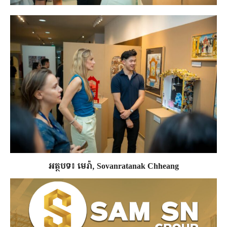
អត្ថបទ៖ មេរ៉ា, Sovanratanak Chheang