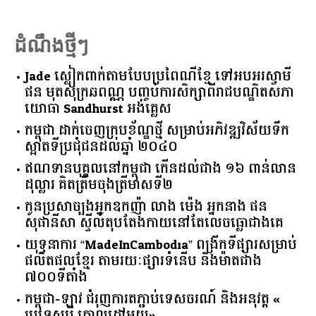
ដំណឹងថ្មីៗ
Jade ស្លៀកពាក់តាមបែបប្រពៃណីខ្មែ ទៅអបអរស្វាមី
ផន មុតសុក្រឆពណ្ណ បញ្ចប់ការសិក្សាពីរាជបណ្ឌិតសភា
យោធា Sandhurst អង់គ្លេស
កម្ពុជា​ ​ដាក់​ចេញ​ក្របខ័ណ្ឌ​ថ្មី​ ​សម្រាប់​អភិវឌ្ឍ​វិស័យ​ទឹក​
ស្អាត​ទីប្រជុំជន​ដល់​ឆ្នាំ​ ​២០៤០​
ឥណទាន​បុគ្គល​នៅ​កម្ពុជា​ ​កើន​ដល់​ជាង​ ​១៦​ ​ពាន់​លាន​
ដុល្លារ​ ​គិត​ត្រឹម​ចុង​ត្រីមាស​ទី​២​
កូនប្រសាច្បងអ្នកឧកញ៉ា លាង ម៉េង អ្នកនាង ផន
សុផានីសា ស្ទីល៍តុបតែងកាយនៅតែលេចធ្លោជាងគេ
យុទ្ធនាការ “MadeInCambodia” ពង្រីកទីផ្សារសម្រាប់
ផលិតផលខ្មែរ តាមរយៈផ្សារទំនើប និងម៉ាតជាង
៧០០ទីតាំង
កម្ពុជា​-​ឡាវ ​ជំរុញ​ការ​តភ្ជាប់​ទេសចរណ៍​ ​និង​អនុវត្ត​ ​«​
ប្រទេស​បី ​គោលដៅ​មួយ​»