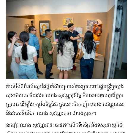
ការ​តាំង​ពិព័រណ៍​ស្នាដៃ​ថ្នាក់​សិល្បៈ​របស់​កូន​ប្រុស​ពៅ​រដ្ឋមន្ត្រី​ក្រសួង
សុខាភិបាល​ គឺ​យុវជន ឈាង សុវណ្ណមុនីរ័ត្ន ក៏​មាន​ការ​ចូលរួម​ពី​ក្រុម​
គ្រួសារ ដើម្បី​ជា​កម្លាំង​ចិត្តដែរ ក្នុងនោះ​​គឺ​ឧកញ៉ា ឈាង សុវណ្ណរតនៈ
និងវរសេនីយ៍ឯក ឈាង សុវណ្ណរតនា ជា​បងប្រុស​។
ឧកញ៉ា ឈាង សុវណ្ណរតនៈ បាន​ទៅ​លើក​ទឹកចិត្ត និង​ទស្សនា​ស្នាដៃ​