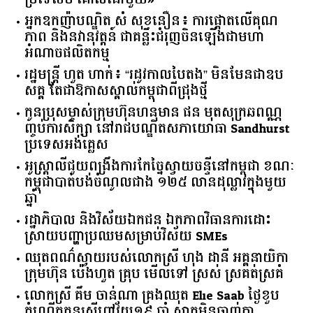
អ្នកឧកញ៉ាបណ្ឌិត សំ សុខនឿន៖ ការផ្តោតលើគុណ
ភាព និងនវានុវត្តន៍ ជាគន្លឹះជំរុញចិនឡើងជាមហា
អំណាចផលិតកម្ម
រដ្ឋមន្ត្រី ហួត ហាក់៖ “រដូវកាលបៃតង” មិនមែនជាឧប
សគ្គ តែជាឱកាសស្គាល់កម្ពុជាពីជ្រុងថ្មី
កូនប្រុសម្ចាស់ក្រុមហ៊ុនហនុមាន ផន មុតសុក្រឆពណ្ណ
ញ្ចប់ការសិក្សា នៅរាជបណ្ឌិតសភាយោធា Sandhurst
ប្រទេសអង់គ្លេស
អូស្ត្រាលី​ជួយ​ពង្រឹង​ការ​កែច្នៃ​ស្វាយចន្ទី​នៅ​កម្ពុជា​ ​ខណៈ​
កម្ពុជា​បាត់បង់​ចំណូល​ជាង​ ​១២៥​ ​លាន​ដុល្លារ​ក្នុង​មួយ​
ឆ្នាំ​
រដ្ឋាភិបាល​ ​និង​វិស័យ​ឯកជន ​ឯកភាព​វិធានការ​ដោះ
ស្រាយ​បញ្ហា​ប្រឈម​​សម្រាប់​វិស័យ​ ​SMEs​
ឈុតពណ៌ស្វាយរបស់លោកស្រី ហុង ដានី អគ្គ​នាយិកា​
ក្រុមហ៊ុន ប៉េងហួត គ្រុប មើលទៅ ស្រស់ ស្រគត់ស្រគំ
លោកស្រី គឹម ចាន់ណា គ្រងឈុត Elie Saab ថ្ងៃខួប
កំណើតកូនស្រីពៅវ័យ១៩ ឆ្នាំ ស្អាតមិនចាញ់គ្នា