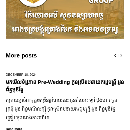
More posts
JUNE 25,
2024
មកដឹងប្រាក់ចំណេញសុទ្ធរបស់ក្រុមហ៊ុន Ford ពីឆ្នាំ២០១០ ដល់
ឆ្នាំ២០២៤
ក្រុមហ៊ុន Ford Motor ទទួលប្រាក់ចំណេញសរុបប្រចាំឆ្នាំមានការកើន
ឡើង បើទោះបីវិបត្តិសេដ្ឋកិច្ចពិភពលោកមិនទាន់មានស្ថានភាពល្អ
ប្រសើរ។
Read More