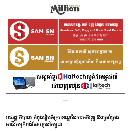
រាជរដ្ឋាភិបាល កំពុងរៀបចំក្របខណ្ឌនៃការអភិវឌ្ឍ និងគ្រប់គ្រង
អាជីវកម្មកំពង់ផែទន្លេនៅកម្ពុជា