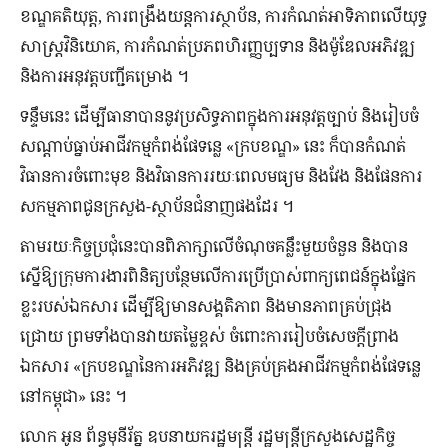
ខណ្ឌគតិយុត្ត, ការពង្រឹងយន្តការស្ថាប័ន, ការកំណត់អាទិភាពលើយុទ្ធ
សាស្រ្តវិនិយោគ, ការកំណត់ប្រភពហិរញ្ញប្បទាន និងម៉ូឌែលអភិវឌ្ឍ
និងការអនុវត្តបញ្ជីគម្រោង ។
ទន្ទឹមនេះ​ ដើម្បីធានាបាននូវប្រសិទ្ធភាពក្នុងការអនុវត្តច្បាប់ និងរៀបចំ
សណ្តាប់ធ្នាប់អាជីវកម្មកំពង់ផែទន្លេ «ក្របខណ្ឌ» នេះ ក៏បានកំណត់
វិធានការចំពោះមុខ និងវិធានការរយៈពេលមធ្យម និងវែង និងផែនការ
សកម្មភាពជូនក្រសួង-ស្ថាប័នជំនាញផងដែរ ។
​តាមរយៈកិច្ចប្រជុំនេះបានពិភាក្សាលើចំណុចគន្លឹះមួយចំនួន និងបាន
ស្នើឱ្យក្រុមការងារពិនិត្យបន្ថែមលើការប្រើប្រាស់ពាក្យពេជន៍ក្នុងផ្នែក
ខ្លះរបស់ឯកសារ ដើម្បីឱ្យមានសង្គតិភាព និងមានភាពគ្រប់ជ្រុង
ជ្រោយ ព្រមទាំងបានវាយតម្លៃខ្ពស់ ចំពោះការរៀបចំសេចក្ដីព្រាង
ឯកសារ «ក្របខណ្ឌនៃការអភិវឌ្ឍ និងគ្រប់គ្រងអាជីវកម្មកំពង់ផែទន្លេ
នៅកម្ពុជា» នេះ ។
លោក អូន ព័ន្ធមុនីរ័ត្ន ឧបនាយករដ្ឋមន្រ្តី រដ្ឋមន្រ្តីក្រសួងសេដ្ឋកិច្ច