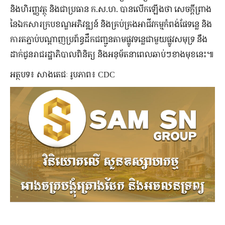
និងហិរញ្ញវត្ថុ និងជាប្រធាន ក.ស.ហ. បានលើកឡើងថា ​សេចក្តីព្រាង
នៃឯកសារក្របខណ្ឌអភិវឌ្ឍន៍ និងគ្រប់គ្រងអាជីវកម្មកំពង់ផែទន្លេ និង
ការតភ្ជាប់បណ្តាញប្រព័ន្ធដឹកជញ្ជូនតាមផ្លូវទន្លេជាមួយផ្លូវសមុទ្រ នឹង
ដាក់ជូនរាជរដ្ឋាភិបាលពិនិត្យ និងអនុម័តនាពេលឆាប់ៗខាងមុខនេះ៕
អត្ថបទ៖ សាងតេជៈ រូបភាព៖ CDC