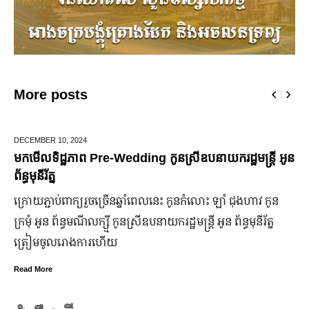
More posts
JUNE 25,
2024
មកដឹងប្រាក់ចំណេញសុទ្ធរបស់ក្រុមហ៊ុន Ford ពីឆ្នាំ២០១០ ដល់
ឆ្នាំ២០២៤
ក្រុមហ៊ុន Ford Motor ទទួលប្រាក់ចំណេញសរុបប្រចាំឆ្នាំមានការកើន
ឡើង បើទោះបីវិបត្តិសេដ្ឋកិច្ចពិភពលោកមិនទាន់មានស្ថានភាពល្អ
ប្រសើរ។
Read More