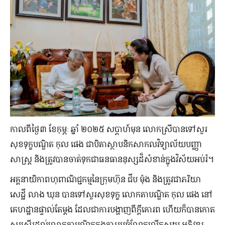
កាលពីថ្ងៃ៣ ខែ​កុម្ភៈ ឆ្នាំ ២០២៥ សប្ដាហ៍មុន លោក​ស្រី​បាន​ទៅ​សួរ​
សុខទុក្ខ​បណ្ឌិត កុល ផេង ជា​បិតា​ស្ថាបនិក​សាកលវិទ្យាល័យ​បញ្ញា​
សាស្ត្រ និង​ត្រូវ​បាន​ចាត់ទុក​ជា​ធនធាន​នុស្ស​ដ៏​សំខាន់​ក្នុង​វិស័យ​អប់រំ។
អគ្គ​នាយិកា​ពហុ​ពាណិជ្ជកម្ម​នៃ​ក្រុមហ៊ុន ជីប ម៉ុង និង​ត្រូវ​ជា​ភរិយា​
សេដ្ឋី លាង ឃុន បាន​ទៅ​សួរ​សុខ​ទុក្ខ លោកតា​បណ្ឌិត កុល ផេង នៅ​
គេហដ្ឋាន​ផ្ទាល់​​​តែម្ដង ដែល​ជា​ការ​បង្ហាញ​ពី​ក្ដី​គោរព ហើយ​ក៏​បាន​កោត
សរសើរ​ដល់​លោក​តា​បណ្ឌិត​ក្នុង​ការ​រួម​ចំណែក​លើកស្ទួយ អភិវឌ្ឍ​