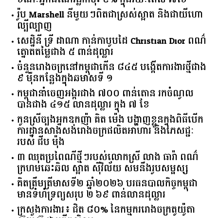
រ៉ូប Marshell នីមួយៗពិតជាស្រស់ស្អាត និងជាយីហោ
ល្បីល្បាញ
សេដ្ឋិនី ទ្រី ដាណា កាន់កាបូបដៃ Christian Dior ពណ៌
ត្នោតតម្លៃជាង ៥ ពាន់ដុល្លារ
ចំនួន​រោងចក្រ​នៅ​កម្ពុជា​កើន​ ​៨៤៥​ ​បង្កើត​ការងារ​ថ្មី​ជាង​
​៩​ ​ម៉ឺន​កន្លែង​ក្នុង​ឆមាស​ទី ​១​
កម្ពុជានាំចេញអង្ករជាង ៧០០ ពាន់តោន រកចំណូល
បានជាង ៤១៥ លានដុល្លារ ក្នុង ៧ ខែ
កូនស្រីច្បងអ្នកឧកញ៉ា គិត ម៉េង បង្ហាញខ្លួនក្នុងពិធីបើក
ការដ្ឋានសាងសង់រោងចក្រផលិតអាហារ និងភេសជ្ជៈ
របស់ ជីប ម៉ុង
៣ ឈុតប្រពៃណីថ្មីៗរបស់លោកស្រី លាង ធារ៉ា ពណ៌
ក្រហមឆេះឆិល ស្អាត ​ស៊ីវិល័យ សមនឹងរូបសម្ផស្ស
គិត​ត្រឹមត្រីមាស​ទី​២​ ​ឆ្នាំ​២០២៦​ បរធន​បាលកិច្ច​កម្ពុជា​ ​
មាន​ទំហំ​ទ្រព្យ​សរុប​ ​២.៦៩​ ​ពាន់លាន​ដុល្លារ​
ក្រសួង​ការងារ​៖ ​ជិត​ ​៨០​% ​នៃ​កម្មករ​រោងចក្រ​តូយ៉ូតា ​