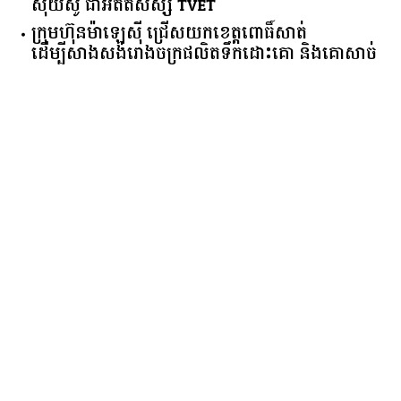
ស៊ុយ​ស៊ូ ​ជា​អតីត​សិស្ស​ ​TVET​
ក្រុមហ៊ុន​ម៉ាឡេស៊ី ជ្រើសយកខេត្ដពោធិ៍សាត់
ដើម្បីសាងសង់រោងចក្រផលិតទឹកដោះគោ និងគោសាច់