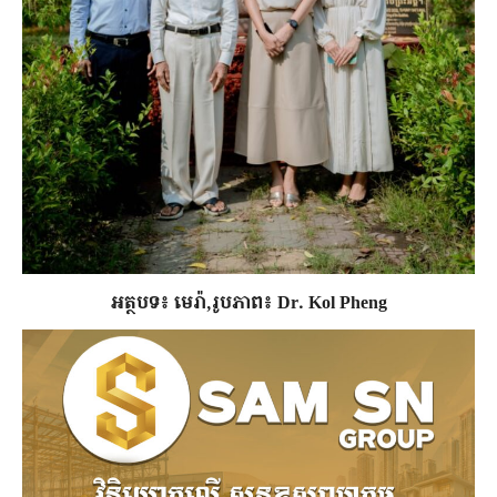
អត្ថបទ៖ មេរ៉ា,រូបភាព៖ Dr. Kol Pheng