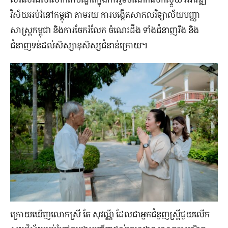
វិស័យ​អប់រំ​នៅ​កម្ពុជា តាមរយៈ​ការ​បង្កើត​សាកលវិទ្យាល័យ​បញ្ញា​
សាស្ត្រ​កម្ពុជា និង​ការ​ចែករំលែក ចំណេះដឹង ទាំង​ជំនាញ​រឹង និង​
ជំនាញ​ទន់​ដល់​សិស្សានុសិស្ស​ជំនាន់​ក្រោយ។
ក្រោយ​ឃើញ​លោក​ស្រី តែ សុវណ្ណី ដែល​ជា​អ្នក​ជំនួញ​ស្ត្រី​ជួយ​លើក​