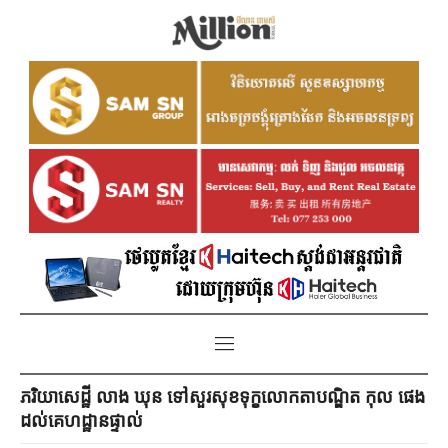
ភរិយាសេដ្ឋី លាង ឃុន ទៅសួរសុខទុក្ខលោកតាបណ្ឌិត កុល ផេង
ដល់គេហដ្ឋានផ្ទាល់