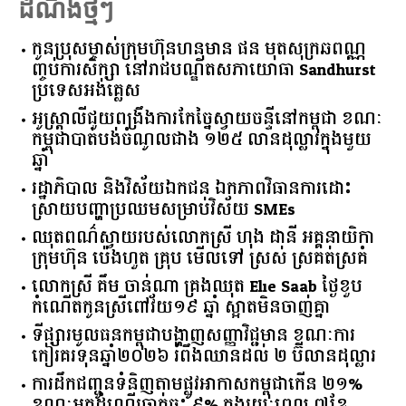
ដំណឹងថ្មីៗ
កូនប្រុសម្ចាស់ក្រុមហ៊ុនហនុមាន ផន មុតសុក្រឆពណ្ណ
ញ្ចប់ការសិក្សា នៅរាជបណ្ឌិតសភាយោធា Sandhurst
ប្រទេសអង់គ្លេស
អូស្ត្រាលី​ជួយ​ពង្រឹង​ការ​កែច្នៃ​ស្វាយចន្ទី​នៅ​កម្ពុជា​ ​ខណៈ​
កម្ពុជា​បាត់បង់​ចំណូល​ជាង​ ​១២៥​ ​លាន​ដុល្លារ​ក្នុង​មួយ​
ឆ្នាំ​
រដ្ឋាភិបាល​ ​និង​វិស័យ​ឯកជន ​ឯកភាព​វិធានការ​ដោះ
ស្រាយ​បញ្ហា​ប្រឈម​​សម្រាប់​វិស័យ​ ​SMEs​
ឈុតពណ៌ស្វាយរបស់លោកស្រី ហុង ដានី អគ្គ​នាយិកា​
ក្រុមហ៊ុន ប៉េងហួត គ្រុប មើលទៅ ស្រស់ ស្រគត់ស្រគំ
លោកស្រី គឹម ចាន់ណា គ្រងឈុត Elie Saab ថ្ងៃខួប
កំណើតកូនស្រីពៅវ័យ១៩ ឆ្នាំ ស្អាតមិនចាញ់គ្នា
ទីផ្សារ​មូលធន​កម្ពុជា​បង្ហាញ​សញ្ញា​វិជ្ជមាន​ ​ខណៈ​ការ​
កៀរគរ​ទុន​ឆ្នាំ​២០២៦​ ​រំពឹង​ឈានដល់​ ​២​ ​ប៊ីលាន​ដុល្លារ​
ការដឹកជញ្ជូនទំនិញតាមផ្លូវអាកាសកម្ពុជាកើន ២១%
ខណៈអ្នកដំណើរធ្លាក់ចុះ ៩% ក្នុងរយៈពេល ៧ខែ