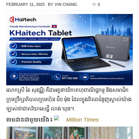
FEBRUARY 11, 2025
BY
VIN CHANG
0
លោក​ស្រី តែ សុវណ្ណី គឺជា​អគ្គ​នាយិកា​ពហុ​ពាណិជ្ជកម្ម និងសមាជិក
ក្រុមប្រឹក្សាភិបាលក្រុមហ៊ុន​ ជីប ម៉ុង ដែល​ក្នុង​ពិភព​ជំនួញ​ស្គាល់​យ៉ាង​
ច្បាស់​ថា​ជា​ភរិយា​សេដ្ឋី លាង ឃុន។
តាមដានជាមួយយើង៖
Million Times