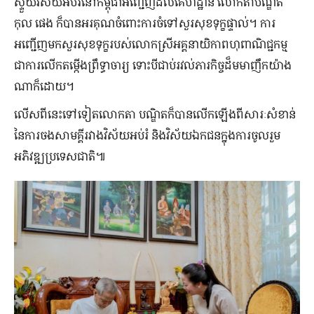
ស្ទួយ​វិស័យ​អប់រំ​នៅ​កម្ពុជា​អញ្ជើញ​ដល់​គេហដ្ឋាន លោកតា​បណ្ឌិត
កុល ផេង ក៏​បាន​អរគុណ​ចំពោះ​ការ​ចំ​ទៅ​សួរ​សុខទុក្ខ​ផ្ទាល់។ ការ​
អញ្ជើញ​មក​សួរ​សុខ​ទុក្ខ​របស់​លោក​ស្រី​អគ្គ​នាយិកា​ពហុ​ពាណិជ្ជកម្ម
ជា​ការ​លើក​តម្កើង​ព្រឹទ្ធាចារ្យ ទោះបី​ជាប់​រវល់​ភារកិច្ច​ដ៏​មមាញឹក​យ៉ាង​
ណា​ក៏​ដោយ។
លើស​ពី​នេះ​ទៅទៀត​លោកតា​ បណ្ឌិត​ក៏​បាន​លើកឡើង​ពី​សារៈសំខាន់
នៃ​ការ​ចង​សាមគ្គី​រវាង​វិស័យ​អប់រំ និង​វិស័យ​ឯកជន​ក្នុង​ការ​ចូលរួម​
អភិវឌ្ឍ​ប្រទេស​ជាតិ៕