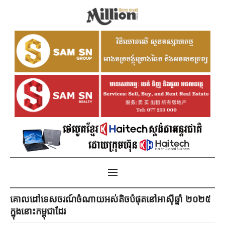
គោលដៅទេសចរណ៍ចំណាយអស់តិចបំផុតនៅអាស៊ីឆ្នាំ ២០២៥
ក្នុងនោះកម្ពុជាដែរ