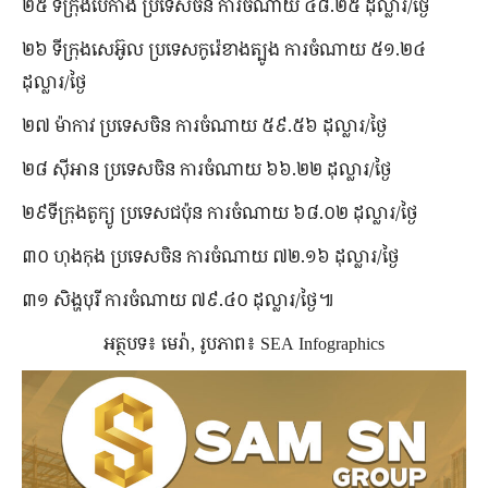
២៥ ទីក្រុង​ប៉េកាំង ប្រទេស​ចិន ការ​ចំណាយ ៤៨.២៥ ដុល្លារ/ថ្ងៃ
២៦ ទីក្រុង​សេអ៊ូល ប្រទេស​កូរ៉េខាងត្បូង ការ​ចំណាយ ៥១.២៤
ដុល្លារ/ថ្ងៃ
២៧ ម៉ាកាវ ប្រទេស​​ចិន ការ​ចំណាយ ៥៩.៥៦ ដុល្លារ/ថ្ងៃ
២៨ ស៊ីអាន ប្រទេស​ចិន ការ​ចំណាយ ៦៦.២២ ដុល្លារ/ថ្ងៃ
២៩ទីក្រុង​តូក្យូ ប្រទេស​ជប៉ុន ការ​ចំណាយ ៦៨.០២ ដុល្លារ/ថ្ងៃ
៣០ ហុងកុង ប្រទេស​ចិន ការ​ចំណាយ ៧២.១៦ ដុល្លារ/ថ្ងៃ
៣១ សិង្ហបុរី ការ​ចំណាយ ៧៩.៤០ ដុល្លារ/ថ្ងៃ៕
អត្ថបទ៖ មេរ៉ា, រូបភាព៖ SEA Infographics