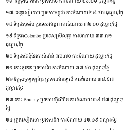
១៦. ទីក្រុង​បាងកក ប្រទេស​ថៃ ការ​ចំណាយ ២៩.២៦ ដុល្លារ/ថ្ងៃ
១៧. ខេត្ត​សៀមរាប ប្រទេស​កម្ពុជា ការ​ចំណាយ ២៩.៨៧ ដុល្លារ/ថ្ងៃ
១៨ ទីក្រុង​បុមបៃ ប្រទេស​ឥណ្ឌា ការ​ចំណាយ ៣២.០០ ដុល្លារ/ថ្ងៃ
១៩ ទីក្រុងColombo ប្រទេស​ស្រីលង្កា ការ​ចំណាយ ៣៣.៧១
ដុល្លារ/ថ្ងៃ
២០ ទីក្រុង​តៃប៉ិ​នៃ​កោះ​តៃវ៉ាន់ ៣៦.៧០ ការ​ចំណាយ ដុល្លារ/ថ្ងៃ
២១ កោះ​ភូកេត ប្រទេស​ថៃ ការ​ចំណាយ ៣៧.៥០ ដុល្លារ/ថ្ងៃ
២២ ទីក្រុង​កូឡាឡាំពួរ ប្រទេស​ម៉ាឡេស៊ី ការ​ចំណាយ ៣៨.៩៧
ដុល្លារ/ថ្ងៃ
២៣ កោះ Boracay ប្រទេស​ហ្វីលីពីន ការ​ចំណាយ ៣៩.៨៧ ដុល្លារ/
ថ្ងៃ
២៤ ក្រុង​សៀងហៃ ប្រទេស​ចិន ការ​ចំណាយ ៤២.២៩ ដុល្លារ/ថ្ងៃ