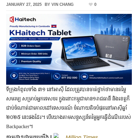
JANUARY 27, 2025
BY
VIN CHANG
0
ទីក្រុង​កំពូល​ទាំង ៣១ នៅ​អាស៊ី ដែល​ត្រូវ​បាន​ចាត់​ថ្នាក់​ថា​មាន​តម្លៃ​
សមរម្យ សម្រាប់​អ្នក​ទេសចរ ក្នុង​នោះ​កម្ពុជា​មាន១រាជធានី និង​ខេត្ត​ក៏​
ជាប់​ចំណាត់​​ជា​គោលដៅ​ទេសចរណ៍ ចំណាយ​តិច​បំផុត​នៅ​អាស៊ី​ឆ្នាំ
២០២៥ នេះ​ផង​ដែរ។ បើ​យោង​តាម​សន្ទស្សន៍​តម្លៃ​អ្នក​ធ្វើ​ដំណើរ​របស់
Backpacker។
តាមដានជាមួយយើង៖
Million Times