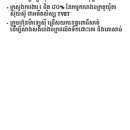
ក្រហមឆេះឆិល ស្អាត ​ស៊ីវិល័យ សមនឹងរូបសម្ផស្ស
គិត​ត្រឹមត្រីមាស​ទី​២​ ​ឆ្នាំ​២០២៦​ បរធន​បាលកិច្ច​កម្ពុជា​ ​
មាន​ទំហំ​ទ្រព្យ​សរុប​ ​២.៦៩​ ​ពាន់លាន​ដុល្លារ​
ក្រសួង​ការងារ​៖ ​ជិត​ ​៨០​% ​នៃ​កម្មករ​រោងចក្រ​តូយ៉ូតា ​
ស៊ុយ​ស៊ូ ​ជា​អតីត​សិស្ស​ ​TVET​
ក្រុមហ៊ុន​ម៉ាឡេស៊ី ជ្រើសយកខេត្ដពោធិ៍សាត់
ដើម្បីសាងសង់រោងចក្រផលិតទឹកដោះគោ និងគោសាច់