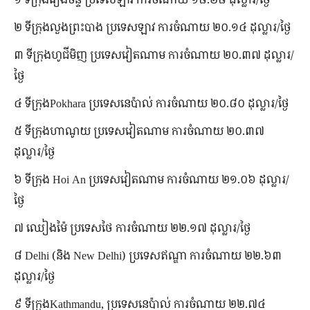
២ ទីក្រុង​លួង​ព្រះបាង ប្រទេស​ឡាវ ការ​ចំណាយ ២០.១៤ ដុល្លារ/ថ្ងៃ
៣ ទីក្រុង​ហូជីមិញ ប្រទេស​វៀតណាម ការ​ចំណាយ ២០.៣៧ ដុល្លារ/
ថ្ងៃ
៤ ទីក្រុងPokhara ប្រទេស​នេប៉ាល់ ការ​ចំណាយ ២០.៨០ ដុល្លារ/ថ្ងៃ
៥ ទីក្រុង​ហាណូយ ប្រទេស​វៀតណាម ការ​ចំណាយ ២០.៣៧
ដុល្លារ/ថ្ងៃ
៦ ទីក្រុង Hoi An ប្រទេស​វៀតណាម ការ​ចំណាយ ២១.០៦ ដុល្លារ/
ថ្ងៃ
៧ ឈៀង​ម៉ៃ ប្រទេស​ថៃ ការ​ចំណាយ ២២.១៧ ដុល្លារ/ថ្ងៃ
៨ Delhi (និង New Delhi) ប្រទេស​ឥណ្ឌា ការ​ចំណាយ ២២.៦៣
ដុល្លារ/ថ្ងៃ
៩ ទីក្រុងKathmandu, ប្រទេស​នេប៉ាល់ ការ​ចំណាយ ២២.៧៤