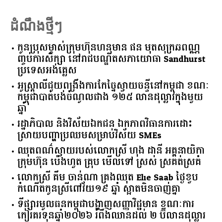
៣ថ្ងៃ
Read More
ដំណឹងថ្មីៗ
កូនប្រុសម្ចាស់ក្រុមហ៊ុនហនុមាន ផន មុតសុក្រឆពណ្ណ
ញ្ចប់ការសិក្សា នៅរាជបណ្ឌិតសភាយោធា Sandhurst
ប្រទេសអង់គ្លេស
អូស្ត្រាលី​ជួយ​ពង្រឹង​ការ​កែច្នៃ​ស្វាយចន្ទី​នៅ​កម្ពុជា​ ​ខណៈ​
កម្ពុជា​បាត់បង់​ចំណូល​ជាង​ ​១២៥​ ​លាន​ដុល្លារ​ក្នុង​មួយ​
ឆ្នាំ​
រដ្ឋាភិបាល​ ​និង​វិស័យ​ឯកជន ​ឯកភាព​វិធានការ​ដោះ
ស្រាយ​បញ្ហា​ប្រឈម​​សម្រាប់​វិស័យ​ ​SMEs​
ឈុតពណ៌ស្វាយរបស់លោកស្រី ហុង ដានី អគ្គ​នាយិកា​
ក្រុមហ៊ុន ប៉េងហួត គ្រុប មើលទៅ ស្រស់ ស្រគត់ស្រគំ
លោកស្រី គឹម ចាន់ណា គ្រងឈុត Elie Saab ថ្ងៃខួប
កំណើតកូនស្រីពៅវ័យ១៩ ឆ្នាំ ស្អាតមិនចាញ់គ្នា