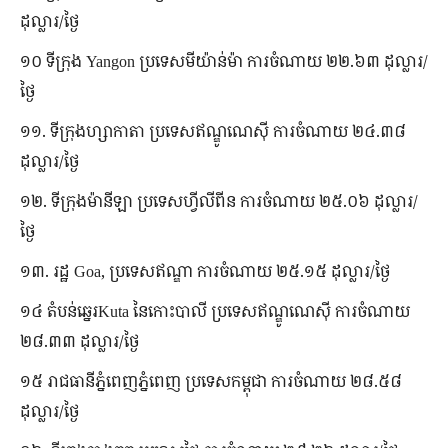
ដុល្លារ/ថ្ងៃ
១០ ទីក្រុង Yangon ប្រទេស​មីយ៉ាន់ម៉ា ការ​ចំណាយ ២២.៦៣ ដុល្លារ/
ថ្ងៃ
១១. ទីក្រុង​ហ្សាកាតា ប្រទេស​ឥណ្ឌូណេស៊ី ការ​ចំណាយ ២៤.៣៨
ដុល្លារ/ថ្ងៃ
១២. ទីក្រុង​ម៉ានីឡា ប្រទេស​ហ្វីលីពីន ការ​ចំណាយ ២៥.០៦ ដុល្លារ/
ថ្ងៃ
១៣. រដ្ឋ Goa, ប្រទេស​ឥណ្ឌា ការ​ចំណាយ ២៥.១៥ ដុល្លារ/ថ្ងៃ
១៤ តំបន់​ឆ្នេរKuta នៃ​កោះ​បាលី ប្រទេស​ឥណ្ឌូណេស៊ី ការ​ចំណាយ
២៨.៣៣ ដុល្លារ/ថ្ងៃ
១៥ រាជធានី​ភ្នំពេញ​ភ្នំពេញ ប្រទេស​កម្ពុជា ការ​ចំណាយ ២៨.៥៨
ដុល្លារ/ថ្ងៃ