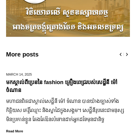
More posts
DECEMBER 28,
2025
ឆ្លងឆ្នាំសកល អាជ្ញាធររាជធានីភ្នំពេញ នឹងបើកឱ្យដំណើរការផ្លូវថ្មើ
ជើងរយៈពេល ៣ថ្ងៃ
ដើម្បីជំរុញ និងលើកកម្ពស់វិស័យទេសចរណ៍នៅរាជធានីភ្នំពេញ ឱ្យ
កាន់តែរស់រវើក ស្របពេលដែលពិភពលោកទាំងមូល នឹង​សាទរឆ្នាំថ្មី
ឆ្នាំសកល ២០២៦នាពេលខាងមុននេះ រដ្ឋបាលរាជធានីភ្នំពេញ
នឹងបើកឱ្យដំណើរការជាធម្មតានូវ “ផ្លូវថ្មើរជើងចតុមុខ” រយៈពេល