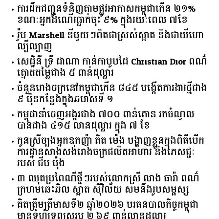
ទីផ្សារ​មូលធន​កម្ពុជា​បង្ហាញ​សញ្ញា​វិជ្ជមាន​ ​ខណៈ​ការ​
កៀរគរ​ទុន​ឆ្នាំ​២០២៦​ ​រំពឹង​ឈានដល់​ ​២​ ​ប៊ីលាន​ដុល្លារ​
ការដឹកជញ្ជូនទំនិញតាមផ្លូវអាកាសកម្ពុជាកើន ២១%
ខណៈអ្នកដំណើរធ្លាក់ចុះ ៩% ក្នុងរយៈពេល ៧ខែ
រ៉ូប Marshell នីមួយៗពិតជាស្រស់ស្អាត និងជាយីហោ
ល្បីល្បាញ
សេដ្ឋិនី ទ្រី ដាណា កាន់កាបូបដៃ Christian Dior ពណ៌
ត្នោតតម្លៃជាង ៥ ពាន់ដុល្លារ
ចំនួន​រោងចក្រ​នៅ​កម្ពុជា​កើន​ ​៨៤៥​ ​បង្កើត​ការងារ​ថ្មី​ជាង​
​៩​ ​ម៉ឺន​កន្លែង​ក្នុង​ឆមាស​ទី ​១​
កម្ពុជានាំចេញអង្ករជាង ៧០០ ពាន់តោន រកចំណូល
បានជាង ៤១៥ លានដុល្លារ ក្នុង ៧ ខែ
កូនស្រីច្បងអ្នកឧកញ៉ា គិត ម៉េង បង្ហាញខ្លួនក្នុងពិធីបើក
ការដ្ឋានសាងសង់រោងចក្រផលិតអាហារ និងភេសជ្ជៈ
របស់ ជីប ម៉ុង
៣ ឈុតប្រពៃណីថ្មីៗរបស់លោកស្រី លាង ធារ៉ា ពណ៌