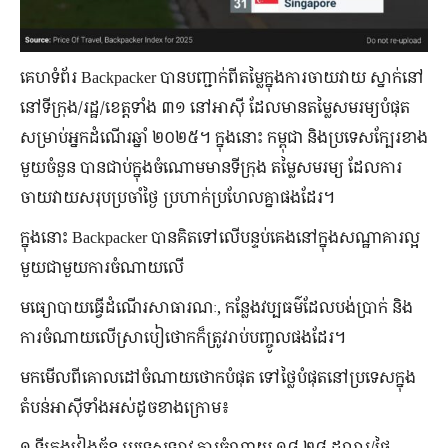
គេហទំព័រ Backpacker បាន​បញ្ជាក់​ពី​តម្លៃ​ក្នុង​ការ​ចាយវាយ ស្នាក់នៅ​
នៅ​ទី​ក្រុង/រដ្ឋ/ខេត្ត​ទាំង ៣១ នៅ​អាស៊ី ដែល​មាន​តម្លៃ​សមរម្យ​បំផុត
សម្រាប់​អ្នក​ដំណើរ​ឆ្នាំ ២០២៥។ ក្នុង​នោះ កម្ពុជា និង​ប្រទេស​ក្បែរ​ខាង​
មួយ​ចំនួន បាន​ជាប់​ក្នុង​ចំណោម​មាន​ទីក្រុង តម្លៃ​សមរម្យ ដែល​ការ​
ចាយវាយ​សរុប​ប្រចាំ​ថ្ងៃ ប្រហាក់​ប្រហែល​គ្នា​ផង​ដែរ។
ក្នុង​នោះ Backpacker បាន​គិត​ទៅ​លើ​បន្ទប់​គេង​នៅ​ក្នុង​សណ្ឋាគារ​ល្អ
មួយ​ជាមួយ​ការ​ចំណាយ​លើ
មធ្យោបាយ​ធ្វើ​ដំណើរ​សាធារណៈ, កន្លែង​វប្បធម៌​ដែល​បង់​ប្រាក់ និង​
ការ​ចំណាយ​លើ​ស្រាបៀ​ថោក​ក៏​ត្រូវ​រាប់​បញ្ចូល​ផង​ដែរ។
មក​មើល​ពី​គោលដៅ​ចំណាយ​ថោក​បំផុត ទៅ​ថ្លៃ​បំផុត​នៅ​ប្រទេស​ក្នុង​
តំបន់​អាស៊ី​ទាំងអស់​ដូច​ខាងក្រោម៖
១ ទីក្រុង​វៀងច័ន្ទ ប្រទេស​ឡាវ ការ​ចំណាយ ១៨.២៨ ដុល្លារ/ថ្ងៃ