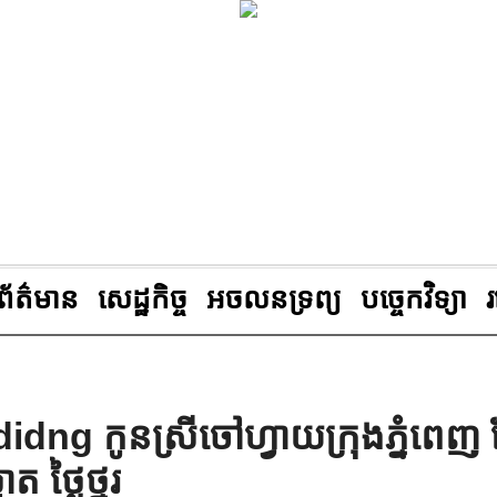
ព័ត៌មាន
សេដ្ឋកិច្ច
អចលនទ្រព្យ
បច្ចេកវិទ្យា
ng កូនស្រីចៅហ្វាយក្រុងភ្នំពេញ
ថ្លៃថ្នូរ