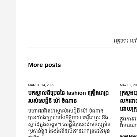
អត្ថបទ៖ មេរ
More posts
MARCH 14,
2025
MAY 02,
20
មកស្គាល់ពីប្រេននៃ​ fashion គ្រឿងពេជ្រ
ក្រសួងយុ
របស់សេដ្ឋីនី ម៉ៅ ចំណាន
លក់ដោយបង
ដោយក្រុ
មហាជន​ពិតជា​ស្គាល់​សេដ្ឋី​នី ម៉ៅ ចំណាន
បាន​យ៉ាង​ច្បាស់​ទាំង​កិត្តិយស កេរ្តិ៍ឈ្មោះ និង​
ក្នុងការអ
ស្នាដៃ​ក្នុង​សង្គម។ សេដ្ឋី​នី​រូប​នេះ​ជា​មនុស្ស​មិន​
ពិចារណាច
ប្រកាន់​ខ្លួន តែងតែ​ឱនលំទោន​ដាក់​អ្នក​ដទៃ​មុន​
Read More