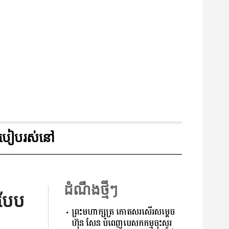
របៀបរស់នៅ
ដំណឹងថ្មីៗ
 បែប
ព្រះមហាក្សត្រ កោតសរសើរសម្តេច
ហ៊ុន សែន បំពេញបេសកកម្មចុះសួរ