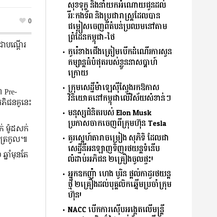
សុខទុក្ខ និងនាំយកអំណោយជូនដល់
រីរៈកងទ័ព និងប្រជារាស្ត្រដែលបាន
0
ជម្លៀសចេញពីតំបន់ប្រឈមនៅតាម
ព្រំដែនកម្ពុជា-ថៃ
ា​បណ្ដើរ​
កូរ៉េខាងជើងត្រៀមបើកដំណើរការសួន
កម្សាន្តធំបំផុតរបស់ខ្លួននាសប្ដាហ៍
ក្រោយ
ក្រុមសេដ្ឋីម៉ាឡេស៊ីស្វែងរកឱកាស
ព Pre-
វិនិយោគនៅកម្ពុជាលើវិស័យសំខាន់ៗ
ភិជន​គូ​នេះ
មនុស្សជំនិតរបស់ Elon Musk
ប្រកាសចាកចេញពីក្រុមហ៊ុន Tesla
់ ម៉ូដ​សក់
គូរស្នេហ៍តារាចម្រៀង សុភិទិ ដែលជា
ង្សត្រកូល៕
សេដ្ឋីនីអនឡាញទិញរថយន្តទំនើប
នាំ​មុន​តែ
លំដាប់អភិជន ២គ្រឿងចូលផ្ទះ!
អ្នកឧកញ៉ា ហេង បូរិន ផ្តល់កាដូរថយន្ត
ថ្មី ២គ្រឿងដល់បុគ្គលិកឆ្នើមប្រចាំក្រុម
ហ៊ុន!
NACC បើកការស៊ើបអង្កេតលើមន្ត្រី