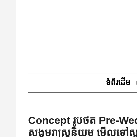
ទំព័រដើម
Concept រូបថត Pre-Wedid
សង្គមរាស្រ្តនិយម មើលទៅស្អាត 