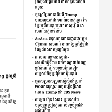
ក្រសួងយុត្តិធម៌ថៃ ពាក់ព័ន្ធករណីពុក
រលួយ
កូនស្រីប្រធានាធិបតី Trump
ចាយលុយជាង ១ពាន់លានដុល្លារ កែ
ប្រែអតីតបន្ទាយយោធាសូវៀត ជា
រមណីយដ្ឋានទំនើប
AirAsia ទទួលបានពានរង្វាន់ជាក្រុម
ហ៊ុនអាកាសចរណ៍ មានតម្លៃធូរថ្លៃខ្លាំង
តែផ្ដល់សេវាកម្មល្អបំផុត
ការចរចាពន្ធគយកម្ពុជា-
អាមេរិកជុំទី៣៖ ឯកភាពគ្នាដាក់ចេញ
នូវសំណើរៀងៗខ្លួនបន្ថែមទៀត​
សម្រាប់កិច្ចប្រជុំចរចាជុំបន្ទាប់
g កូនស្រី
អ្នកសម្របសម្រួលស្នើសុំបង់ប្រាក់
២០លានដុល្លារ បញ្ចប់រឿងក្ដីរវាង
នេះ កូន
លោក Trump និង CBS News
ព័ន្ធមណី
សម្តេច ហ៊ុន សែន៖ ប្រទេស​ថៃ​
័ន្ធមុនីរ័ត្ន
បច្ចុប្បន្នប្រៀបដូចការបិទខ្ទប់ខ្លួនឯង
អស់ហើយ