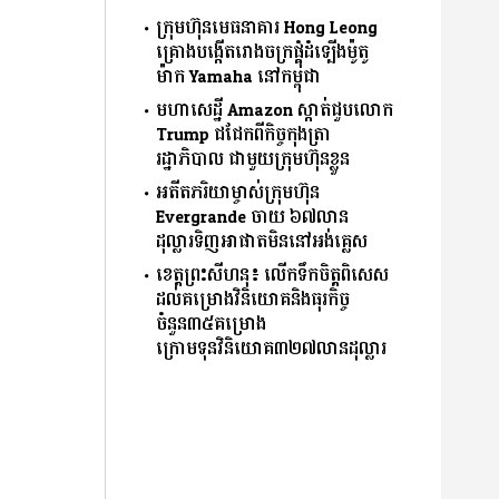
ក្រុមហ៊ុនមេធនាគារ Hong Leong
គ្រោងបង្កើតរោងចក្រផ្គុំដំទ្បើងម៉ូតូ
ម៉ាក Yamaha នៅកម្ពុជា
មហាសេដ្ឋី Amazon ស្កាត់ជួបលោក
Trump ជជែកពីកិច្ចកុងត្រា
រដ្ឋាភិបាល ជាមួយក្រុមហ៊ុនខ្លួន
អតីតភរិយាម្ចាស់ក្រុមហ៊ុន
Evergrande ចាយ ៦៧លាន
ដុល្លារទិញអាផាតមិននៅអង់គ្លេស
ខេត្តព្រះសីហនុ៖ លើកទឹកចិត្តពិសេស
ដល់គម្រោងវិនិយោគនិងធុរកិច្ច
ចំនួន៣៥គម្រោង
ក្រោមទុនវិនិយោគ៣២៧លានដុល្លារ