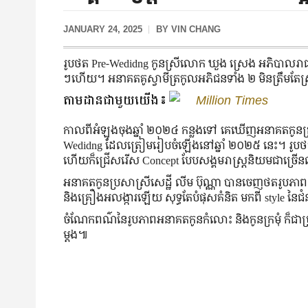
JANUARY 24, 2025
BY
VIN CHANG
រូបថត Pre-Wedidng កូន​ស្រី​លោក ឃួង ស្រេង អភិបាល​រាជធាន
ៗ​ហើយ។ អនាគត​គូ​ស្វាមី​ត្រកូល​អភិជន​ទាំង ២ មិន​ត្រឹម​តែ​ស
តាមដានជាមួយយើង៖
Million Times
កាល​ពី​អំឡុង​ចុង​ឆ្នាំ ២០២៤ កន្លង​ទៅ គេឃើញ​​អនាគត​កូន​ក
Wedidng ដែល​ត្រៀម​រៀបចំ​ឡើង​នៅ​ឆ្នាំ ២០២៥ នេះ។ រូប​ថត​នៅ​
ហើយ​ក៏​ជ្រើសរើស Concept បែប​សង្គម​រាស្រ្តនិយម​ជាច្រើ
អនាគត​​កូន​ប្រសា​ស្រី​សេដ្ឋី លីម ប៊ុណ្ណា បានចេញ​ថត​រូប
និង​គ្រឿងអលង្ការ​ឡើយ សុទ្ធតែ​បំផុសគំនិត ​មក​ពី style នៃ​ជំន
ចំណែក​ពណ៌​នៃ​រូបភាព​អនាគតកូន​កំលោះ និង​កូនក្រមុំ ក៏​ជា​
ម្ដង៕