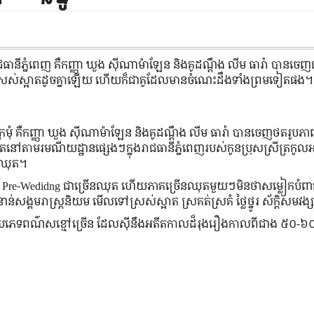
ី​ភ្នំពេញ គឺ​កញ្ញា ឃួង ស៊ីណាម៉ាឡែន និង​គូ​ដណ្ដឹង លីម ធារ៉ា បាន​ចេញ​ជ
្រស់​ស្អាត​ដូច​គ្នា​ឡើយ ហើយ​ក៏​ជា​គូ​ដែល​មាន​ចំណេះ​ដឹង​ទាំង​ព្រម​ទៀត​ផង។
្រមុំ គឺកញ្ញា ឃួង ស៊ីណាម៉ាឡែន និង​គូ​ដណ្ដឹង លីម ធារ៉ា បាន​ចេញ​ថត​រូបភា
តាម​រមណីយដ្ឋាន​ផ្សេង​ៗ​ក្នុង​រាជធានី​ភ្នំពេញ​របស់​កូន​ប្រុស​ស្រី​ត្រកូល​អ
ន​ឈុត។
ភាព Pre-Wedidng ជាច្រើន​ឈុត ហើយ​ភាគច្រើន​ឈុត​មួយ​ៗ​មិន​ថា​សម្លៀកបំពាក
ាន់​សង្គម​រាស្ត្រ​និយម មើល​ទៅ​ស្រស់​ស្អាត ស្រគត់ស្រគំ ថ្លៃថ្នូរ ស័ក្តិសម​វ
ប្រភេទ​ពណ៌​សខ្មៅច្រើន ដែល​ស៊ីនឹង​អតីតកាល​ដ៏​រុងរឿង​កាលពី​ជាង ៥០-៦០ ឆ្