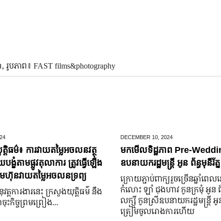
៉ា, រូបភាព៖ FAST films&photography
24
DECEMBER 10,
2024
ត្តិធម៌៖ ការវាយតម្លៃអចលនវត្ថុ
មកមើលទិដ្ឋភាព Pre-Weddin
្ខំតាមផ្លូវតុលាការ ត្រូវធ្វើឡើង
ឧបនាយករដ្ឋមន្រ្តី អូន ព័ន្ធមុនីរ័ត្ន
មហ៊ុនវាយតម្លៃអចលនទ្រព្យ
ក្រោយ​ភ្ជាប់​ពាក្យ​រួច​ច្រើន​ឆ្នាំ​ពេល
កំលោះ ឡាំ ជុងហាវ កូនក្រមុំ អូន 
នុវត្តការងារនេះ ក្រសួងយុត្តិធម៌ នឹង
លក្ស្មី កូនស្រី​ឧបនាយករដ្ឋមន្ត្រី អូន ព
ុះកិច្ចព្រមព្រៀង...
ត្រៀម​ចូល​រោងការ​ហើយ