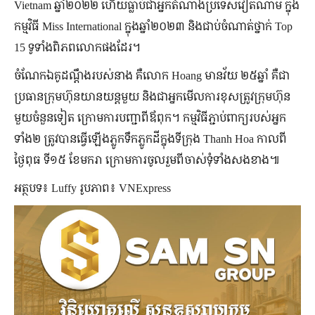
Vietnam ឆ្នាំ២០២២ ហើយធ្លាប់ជាអ្នកតំណាងប្រទេសវៀតណាម ក្នុង
កម្មវិធី Miss International ក្នុងឆ្នាំ២០២៣ និងជាប់ចំណាត់ថ្នាក់ Top
15 ទូទាំងពិភពលោកផងដែរ។
ចំណែកឯគូដណ្ដឹងរបស់នាង គឺលោក Hoang មានវ័យ ២៥ឆ្នាំ គឺជា
ប្រធានក្រុមហ៊ុនយានយន្តមួយ និងជាអ្នកមើលការខុសត្រូវក្រុមហ៊ុន
មួយចំនួនទៀត ក្រោមការបញ្ជាពីឪពុក។ កម្មវិធីភ្ជាប់ពាក្យរបស់អ្នក
ទាំង២ ត្រូវបានធ្វើឡើងភ្លូកទឹកភ្លូកដីក្នុងទីក្រុង Thanh Hoa កាលពី
ថ្ងៃពុធ ទី១៥ ខែមករា ក្រោមការចូលរួមពីចាស់ទុំទាំងសងខាង៕
អត្ថបទ៖ Luffy រូបភាព៖ VNExpress