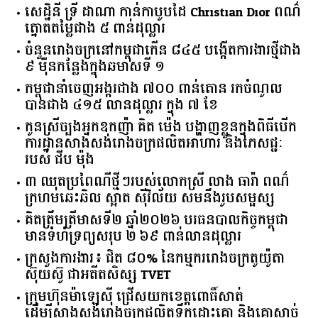
រ៉ូប Marshell នីមួយៗពិតជាស្រស់ស្អាត និងជាយីហោ
ល្បីល្បាញ
សេដ្ឋិនី ទ្រី ដាណា កាន់កាបូបដៃ Christian Dior ពណ៌
ត្នោតតម្លៃជាង ៥ ពាន់ដុល្លារ
ចំនួន​រោងចក្រ​នៅ​កម្ពុជា​កើន​ ​៨៤៥​ ​បង្កើត​ការងារ​ថ្មី​ជាង​
​៩​ ​ម៉ឺន​កន្លែង​ក្នុង​ឆមាស​ទី ​១​
កម្ពុជានាំចេញអង្ករជាង ៧០០ ពាន់តោន រកចំណូល
បានជាង ៤១៥ លានដុល្លារ ក្នុង ៧ ខែ
កូនស្រីច្បងអ្នកឧកញ៉ា គិត ម៉េង បង្ហាញខ្លួនក្នុងពិធីបើក
ការដ្ឋានសាងសង់រោងចក្រផលិតអាហារ និងភេសជ្ជៈ
របស់ ជីប ម៉ុង
៣ ឈុតប្រពៃណីថ្មីៗរបស់លោកស្រី លាង ធារ៉ា ពណ៌
ក្រហមឆេះឆិល ស្អាត ​ស៊ីវិល័យ សមនឹងរូបសម្ផស្ស
គិត​ត្រឹមត្រីមាស​ទី​២​ ​ឆ្នាំ​២០២៦​ បរធន​បាលកិច្ច​កម្ពុជា​ ​
មាន​ទំហំ​ទ្រព្យ​សរុប​ ​២.៦៩​ ​ពាន់លាន​ដុល្លារ​
ក្រសួង​ការងារ​៖ ​ជិត​ ​៨០​% ​នៃ​កម្មករ​រោងចក្រ​តូយ៉ូតា ​
ស៊ុយ​ស៊ូ ​ជា​អតីត​សិស្ស​ ​TVET​