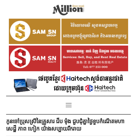
កូនចៅប្រុសស្រីនៃគ្រួសារ ជីប ម៉ុង ជួបជុំគ្នាថ្ងៃខួបកំណើតមហា
សេដ្ឋី ភាព ហៀក យ៉ាងសប្បាយរីករាយ