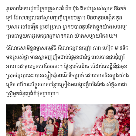
រូបភាព​នៃ​ការ​ជួបជុំ​ក្រុមគ្រួសារ​ធំ​ ជីប ម៉ុង ពិតជា​ស្រស់ស្អាត និង​កក់
ក្ដៅ ដែល​បន្សល់​នៅ​ស្នាម​ញញឹម​គ្រប់​ៗ​គ្នា។ មិន​ថា​កូន​បង្កើត កូន
ប្រសារ ចៅ​បង្កើត ឬ​ចៅ​ប្រសា ម្នាក់​ៗ​បាន​តុបតែង​ខ្លួន​យ៉ាង​សមរម្យ​
ព្រម​ជាមួយ​កាដូរ​មក​ជូន​អ្នក​មាន​គុណ យ៉ាង​សប្បាយ​រីករាយ។
ចំណែកសាមី​ខ្លួន​ម្ចាស់​កម្មវិធី គឺ​លោកអ្នក​ឧកញ៉ា ភាព ហៀក មាន​ទឹក​
មុខ​ស្រស់​ថ្លា មាន​ស្នាម​ញញឹម​ជាប់ផ្ទៃ​មុខ​ជានិច្ច ពេល​បាន​ជួប​ជុំញ៉ាំ​
អាហារ​ជាមួយ​កូនចៅ​បែបនេះ។ ថ្ងៃ​ខួបកំណើត លំដាប់​សេដ្ឋីនី​ជួរ​មុខ
ស្រុកខ្មែររូបនេះ បាន​ស្លៀក​រ៉ូបពណ៌ទឹកប្រាក់​ ដោយ​មាន​ឌិន​ត្បូង​យ៉ាង​
ច្រើន ហើយ​លើ​ខ្លួន​មាន​បន្ថែម​គ្រឿង​អលង្ការ​ភ្លឺ​ចាំងចែង​ ស័ក្តិសម​ជា​
ស្រ្តី​អ្នក​ជំនួញ​ធំ​បំផុត​មួយ​រូប​៕​