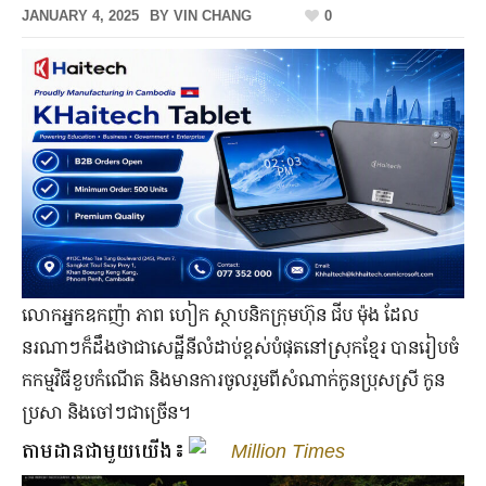
JANUARY 4, 2025
BY
VIN CHANG
0
លោកអ្នកឧកញ៉ា ភាព ហៀក ស្ថាបនិកក្រុមហ៊ុន ជីប ម៉ុង ដែល​
នរណា​ៗ​ក៏​ដឹង​ថា​ជា​សេដ្ឋីនី​លំដាប់​ខ្ពស់​បំផុត​នៅ​ស្រុក​ខ្មែរ បាន​​រៀបចំ​
កកម្មវិធី​ខួបកំណើត និង​មាន​ការ​ចូលរួម​ពី​សំណាក់​កូនប្រុស​ស្រី កូន​
ប្រសា និង​ចៅ​ៗជាច្រើន។
តាមដានជាមួយយើង៖
Million Times