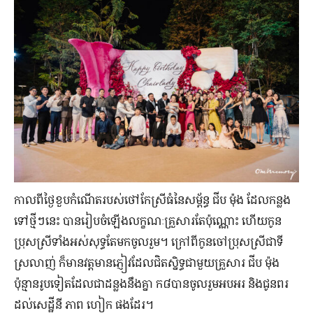
​កាលពី​ថ្ងៃ​ខួបកំណើត​របស់ថៅកែ​ស្រី​ធំ​នៃ​សម្ព័ន្ធ ជីប ម៉ុង ដែល​កន្លង​
ទៅ​ថ្មី​ៗ​នេះ បាន​រៀបចំឡើង​លក្ខណៈ​គ្រួសារ​តែ​ប៉ុណ្ណោះ ហើយ​កូន​
ប្រុសស្រីទាំងអស់​សុទ្ធតែ​មក​ចូលរួម។ ក្រៅពី​កូនចៅប្រុសស្រី​ជាទី
ស្រលាញ់ ក៏​មាន​វត្តមាន​ភ្ញៀវ​ដែល​ជិតស្និទ្ធជាមួយ​គ្រួសារ ជីប ម៉ុង
ប៉ុន្មាន​រូបទៀតដែលជា​ដន្លង​នឹង​គ្នា ក៨បាន​ចូលរួម​អបអរ និង​ជូនពរ​
ដល់​សេដ្ឋីនី ភាព ហៀក ផងដែរ។