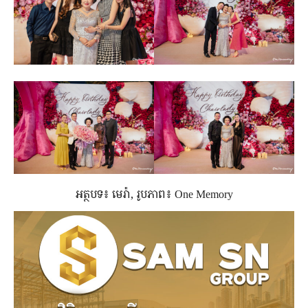
អត្ថបទ៖ មេរ៉ា, រូបភាព៖ One Memory