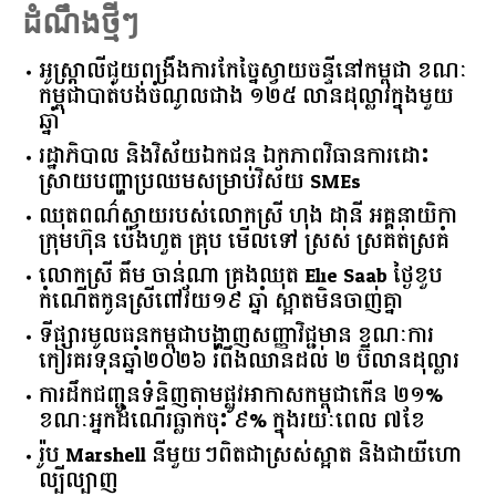
Read More
ដំណឹងថ្មីៗ
អូស្ត្រាលី​ជួយ​ពង្រឹង​ការ​កែច្នៃ​ស្វាយចន្ទី​នៅ​កម្ពុជា​ ​ខណៈ​
កម្ពុជា​បាត់បង់​ចំណូល​ជាង​ ​១២៥​ ​លាន​ដុល្លារ​ក្នុង​មួយ​
ឆ្នាំ​
រដ្ឋាភិបាល​ ​និង​វិស័យ​ឯកជន ​ឯកភាព​វិធានការ​ដោះ
ស្រាយ​បញ្ហា​ប្រឈម​​សម្រាប់​វិស័យ​ ​SMEs​
ឈុតពណ៌ស្វាយរបស់លោកស្រី ហុង ដានី អគ្គ​នាយិកា​
ក្រុមហ៊ុន ប៉េងហួត គ្រុប មើលទៅ ស្រស់ ស្រគត់ស្រគំ
លោកស្រី គឹម ចាន់ណា គ្រងឈុត Elie Saab ថ្ងៃខួប
កំណើតកូនស្រីពៅវ័យ១៩ ឆ្នាំ ស្អាតមិនចាញ់គ្នា
ទីផ្សារ​មូលធន​កម្ពុជា​បង្ហាញ​សញ្ញា​វិជ្ជមាន​ ​ខណៈ​ការ​
កៀរគរ​ទុន​ឆ្នាំ​២០២៦​ ​រំពឹង​ឈានដល់​ ​២​ ​ប៊ីលាន​ដុល្លារ​
ការដឹកជញ្ជូនទំនិញតាមផ្លូវអាកាសកម្ពុជាកើន ២១%
ខណៈអ្នកដំណើរធ្លាក់ចុះ ៩% ក្នុងរយៈពេល ៧ខែ