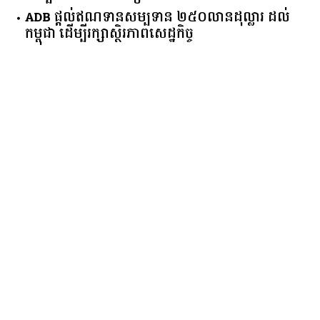
ក្រុមហ៊ុន​ម៉ាឡេស៊ី ជ្រើសយកខេត្ដពោធិ៍សាត់
ដើម្បីសាងសង់រោងចក្រផលិតទឹកដោះគោ និងគោសាច់
ADB ផ្តល់ឥណទានសម្បទាន ២៥០លានដុល្លារ ដល់
កម្ពុជា ដើម្បីរក្សាស្ថិរភាពសេដ្ឋកិច្ច