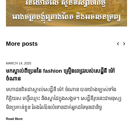
More posts
DECEMBER 28,
2025
ឆ្លងឆ្នាំសកល អាជ្ញាធររាជធានីភ្នំពេញ នឹងបើកឱ្យដំណើរការផ្លូវថ្មើរ
ជើងរយៈពេល ៣ថ្ងៃ
ដើម្បីជំរុញ និងលើកកម្ពស់វិស័យទេសចរណ៍នៅរាជធានីភ្នំពេញ ឱ្យ
កាន់តែរស់រវើក ស្របពេលដែលពិភពលោកទាំងមូល នឹង​សាទរឆ្នាំថ្មី
ឆ្នាំសកល ២០២៦នាពេលខាងមុននេះ រដ្ឋបាលរាជធានីភ្នំពេញ
នឹងបើកឱ្យដំណើរការជាធម្មតានូវ “ផ្លូវថ្មើរជើងចតុមុខ” រយៈពេល
៣ថ្ងៃ