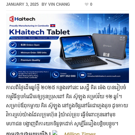
JANUARY 3, 2025
BY
VIN CHANG
0
កាលពី​ថ្ងៃ​ដើម​ឆ្នាំ​ថ្មី ២០២៥ កន្លង​ទៅ​នេះ សេដ្ឋី គិត ម៉េង បាន​រៀបចំ​
កម្មវិធី​ខួប​កំណើត​ឲ្យ​កូន​ប្រុស​ពៅ គិត ស៊ូឡុង គម្រប់​វ័យ ១២ ឆ្នាំ។
សម្រាប់​ឪពុក​ម្ដាយ គិត ស៊ូឡូង នៅ​ក្នុង​ចិត្ត​នៅតែ​ជា​ក្មេង​តូច ដូច​កាយ
វិការ​គ្រប់យ៉ាង​ដែល​ក្រុមហ៊ុន រ៉ូយ៉ាល់គ្រុប ធ្វើ​ចំពោះ​កូន​នៅ​មុខ​
មហាជន បង្ហាញ​ពី​ការ​យក​ចិត្ត​ទុក​ដាក់ សូម្បីតែ​រឿង​បន្តិចបន្តួច។
តាមដានជាមួយយើង៖
Million Times