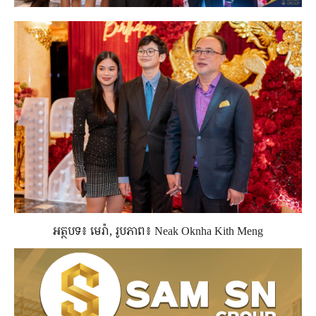
អត្ថបទ៖ មេរ៉ា, រូបភាព៖ Neak Oknha Kith Meng