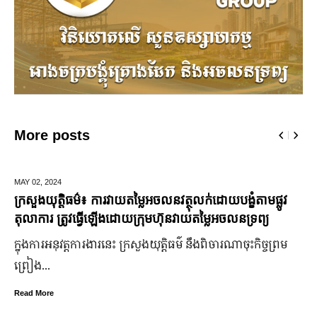
More posts
DECEMBER 10,
2024
មកមើលទិដ្ឋភាព Pre-Wedding កូនស្រីឧបនាយករដ្ឋមន្រ្តី អូន
ព័ន្ធមុនីរ័ត្ន
ក្រោយ​ភ្ជាប់​ពាក្យ​រួច​ច្រើន​ឆ្នាំ​ពេលនេះ កូនកំលោះ ឡាំ ជុងហាវ កូន
ក្រមុំ អូន ព័ន្ធមណីលក្ស្មី កូនស្រី​ឧបនាយករដ្ឋមន្ត្រី អូន ព័ន្ធមុនីរ័ត្ន
ត្រៀម​ចូល​រោងការ​ហើយ
Read More