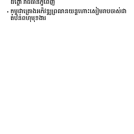
សាងសង់រោងចក្រផលិតអាហារ និងភេសជ្ជៈ នៅខណ្ឌ
ដង្កោ រាជធានីភ្នំពេញ
កម្ពុជា​គ្រោង​អភិវឌ្ឍ​ព្រលានយន្តហោះ​សៀមរាប​ចាស់​ជា​
តំបន់​ពហុ​មុខងារ​