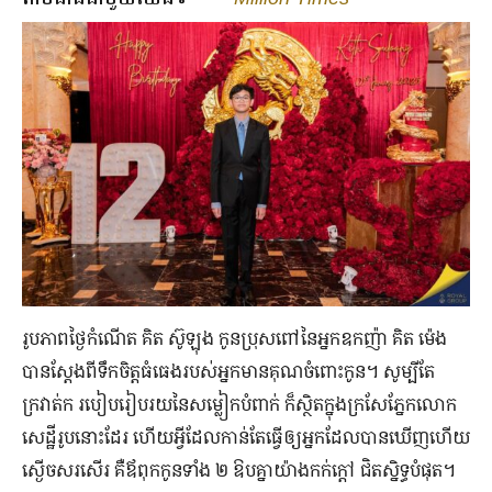
រូបភាព​ថ្ងៃ​កំណើត គិត ស៊ូឡុង កូនប្រុស​ពៅ​នៃ​អ្នក​ឧកញ៉ា គិត ម៉េង
បាន​ស្ដែង​ពី​ទឹកចិត្ត​ធំធេង​របស់​អ្នក​មាន​គុណ​ចំពោះ​កូន។ សូម្បី​តែ​
ក្រវាត់​ក របៀប​រៀបរយ​នៃ​សម្លៀកបំពាក់ ក៏​ស្ថិត​ក្នុង​ក្រសែភ្នែក​លោក​
សេដ្ឋី​រូប​នោះ​ដែរ ហើយ​អ្វី​ដែល​កាន់តែ​ធ្វើឲ្យ​អ្នក​ដែល​បាន​ឃើញ​ហើយ​
ស្ងើចសរសើរ គឺ​ឪពុក​កូន​ទាំង ២ ឱប​គ្នា​យ៉ាង​កក់ក្ដៅ ជិតស្និទ្ធបំផុត។