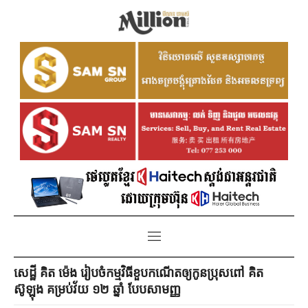
សេដ្ឋី គិត ម៉េង រៀបចំកម្មវិធីខួបកណើតឲ្យកូនប្រុសពៅ គិត
ស៊ូឡុង គម្រប់​វ័យ ១២ ឆ្នាំ បែបសាមញ្ញ