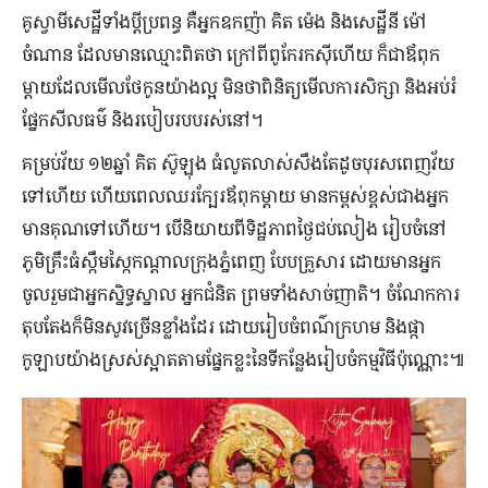
គូ​ស្វាមី​សេដ្ឋី​ទាំង​ប្ដី​ប្រពន្ធ គឺ​អ្នក​ឧកញ៉ា គិត ម៉េង និង​សេដ្ឋី​នី ម៉ៅ
ចំណាន ដែល​មាន​ឈ្មោះ​ពិត​ថា ក្រៅពី​ពូកែ​រកស៊ី​ហើយ ក៏​ជា​ឪពុក​
ម្ដាយ​ដែល​មើល​ថែ​កូន​យ៉ាង​ល្អ មិន​ថា​ពិនិត្យ​មើល​ការ​សិក្សា និង​អប់រំ​
ផ្នែក​សីលធម៌ និង​របៀបរបប​រស់នៅ។
គម្រប់​វ័យ ១២​ឆ្នាំ គិត ស៊ូឡុង ធំ​លូតលាស់​សឹងតែ​ដូច​បុរស​ពេញវ័យ​
ទៅ​ហើយ ហើយ​ពេល​ឈរ​ក្បែរ​ឪពុក​ម្ដាយ មាន​កម្ពស់​ខ្ពស់​ជាង​អ្នក​
មាន​គុណ​ទៅ​ហើយ។ បើ​និយាយ​ពី​ទិដ្ឋភាព​ថ្ងៃ​ជប់លៀង រៀបចំ​នៅ​
ភូមិគ្រឹះ​ធំ​ស្កឹមស្កៃ​កណ្ដាល​ក្រុង​ភ្នំពេញ បែប​គ្រួសារ ដោយ​មាន​អ្នក​
ចូលរួម​ជា​អ្នក​ស្និទ្ធស្នាល អ្នក​ជំនិត ព្រម​ទាំង​សាច់​ញាតិ។ ចំណែក​ការ​
តុបតែង​ក៏​មិន​សូវ​ច្រើន​ខ្លាំង​ដែរ ដោយ​រៀបចំ​ពណ៌​ក្រហម និង​ផ្កា​
កូឡាប​យ៉ាង​ស្រស់​ស្អាត​តាម​ផ្នែក​ខ្លះ​នៃ​ទីកន្លែង​រៀបចំ​កម្មវិធី​ប៉ុណ្ណោះ៕