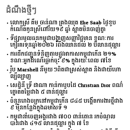
ដំណឹងថ្មីៗ
លោកស្រី គឹម ចាន់ណា គ្រងឈុត Elie Saab ថ្ងៃខួប
កំណើតកូនស្រីពៅវ័យ១៩ ឆ្នាំ ស្អាតមិនចាញ់គ្នា
ទីផ្សារ​មូលធន​កម្ពុជា​បង្ហាញ​សញ្ញា​វិជ្ជមាន​ ​ខណៈ​ការ​
កៀរគរ​ទុន​ឆ្នាំ​២០២៦​ ​រំពឹង​ឈានដល់​ ​២​ ​ប៊ីលាន​ដុល្លារ​
ការដឹកជញ្ជូនទំនិញតាមផ្លូវអាកាសកម្ពុជាកើន ២១%
ខណៈអ្នកដំណើរធ្លាក់ចុះ ៩% ក្នុងរយៈពេល ៧ខែ
រ៉ូប Marshell នីមួយៗពិតជាស្រស់ស្អាត និងជាយីហោ
ល្បីល្បាញ
សេដ្ឋិនី ទ្រី ដាណា កាន់កាបូបដៃ Christian Dior ពណ៌
ត្នោតតម្លៃជាង ៥ ពាន់ដុល្លារ
ចំនួន​រោងចក្រ​នៅ​កម្ពុជា​កើន​ ​៨៤៥​ ​បង្កើត​ការងារ​ថ្មី​ជាង​
​៩​ ​ម៉ឺន​កន្លែង​ក្នុង​ឆមាស​ទី ​១​
កម្ពុជានាំចេញអង្ករជាង ៧០០ ពាន់តោន រកចំណូល