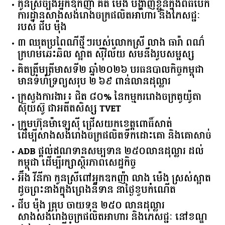
បានជាង ៤១៥ លានដុល្លារ ក្នុង ៧ ខែ
កូនស្រីច្បងអ្នកឧកញ៉ា គិត ម៉េង បង្ហាញខ្លួនក្នុងពិធីបើក
ការដ្ឋានសាងសង់រោងចក្រផលិតអាហារ និងភេសជ្ជៈ
របស់ ជីប ម៉ុង
៣ ឈុតប្រពៃណីថ្មីៗរបស់លោកស្រី លាង ធារ៉ា ពណ៌
ក្រហមឆេះឆិល ស្អាត ​ស៊ីវិល័យ សមនឹងរូបសម្ផស្ស
គិត​ត្រឹមត្រីមាស​ទី​២​ ​ឆ្នាំ​២០២៦​ បរធន​បាលកិច្ច​កម្ពុជា​ ​
មាន​ទំហំ​ទ្រព្យ​សរុប​ ​២.៦៩​ ​ពាន់លាន​ដុល្លារ​
ក្រសួង​ការងារ​៖ ​ជិត​ ​៨០​% ​នៃ​កម្មករ​រោងចក្រ​តូយ៉ូតា ​
ស៊ុយ​ស៊ូ ​ជា​អតីត​សិស្ស​ ​TVET​
ក្រុមហ៊ុន​ម៉ាឡេស៊ី ជ្រើសយកខេត្ដពោធិ៍សាត់
ដើម្បីសាងសង់រោងចក្រផលិតទឹកដោះគោ និងគោសាច់
ADB ផ្តល់ឥណទានសម្បទាន ២៥០លានដុល្លារ ដល់
កម្ពុជា ដើម្បីរក្សាស្ថិរភាពសេដ្ឋកិច្ច
អ៊ឹង វីនីកា កូនស្រីពៅអ្នកឧកញ៉ា លាង ម៉េង ស្រស់ស្អាត
ដូចព្រះនាងក្នុងព្រេងនិទាន នាថ្ងៃខួបកំណើត
ជីប ម៉ុង គ្រុប ចាយទុន ២៥០ លានដុល្លារ