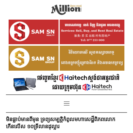
មិនធ្លាប់មានពីមុន ទ្រព្យសម្បត្តិកំពូលមហាសេដ្ឋីពិភពលោក
កើនលើស ១០ទ្រីលានដុល្លារ