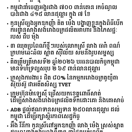
កម្ពុជានាំចេញអង្ករជាង ៧០០ ពាន់តោន រកចំណូល
បានជាង ៤១៥ លានដុល្លារ ក្នុង ៧ ខែ
កូនស្រីច្បងអ្នកឧកញ៉ា គិត ម៉េង បង្ហាញខ្លួនក្នុងពិធីបើក
ការដ្ឋានសាងសង់រោងចក្រផលិតអាហារ និងភេសជ្ជៈ
របស់ ជីប ម៉ុង
៣ ឈុតប្រពៃណីថ្មីៗរបស់លោកស្រី លាង ធារ៉ា ពណ៌
ក្រហមឆេះឆិល ស្អាត ​ស៊ីវិល័យ សមនឹងរូបសម្ផស្ស
គិត​ត្រឹមត្រីមាស​ទី​២​ ​ឆ្នាំ​២០២៦​ បរធន​បាលកិច្ច​កម្ពុជា​ ​
មាន​ទំហំ​ទ្រព្យ​សរុប​ ​២.៦៩​ ​ពាន់លាន​ដុល្លារ​
ក្រសួង​ការងារ​៖ ​ជិត​ ​៨០​% ​នៃ​កម្មករ​រោងចក្រ​តូយ៉ូតា ​
ស៊ុយ​ស៊ូ ​ជា​អតីត​សិស្ស​ ​TVET​
ក្រុមហ៊ុន​ម៉ាឡេស៊ី ជ្រើសយកខេត្ដពោធិ៍សាត់
ដើម្បីសាងសង់រោងចក្រផលិតទឹកដោះគោ និងគោសាច់
ADB ផ្តល់ឥណទានសម្បទាន ២៥០លានដុល្លារ ដល់
កម្ពុជា ដើម្បីរក្សាស្ថិរភាពសេដ្ឋកិច្ច
អ៊ឹង វីនីកា កូនស្រីពៅអ្នកឧកញ៉ា លាង ម៉េង ស្រស់ស្អាត