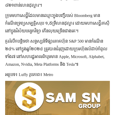
៤២១ពាន់លានដុល្លារ។
ក្រុមមហាសេដ្ឋីដែលមានឈ្មោះក្នុងបញ្ជីរបស់ Bloomberg មាន
កំណើនទ្រព្យសម្បត្តិសរុប ១,៥ទ្រីលានដុល្លារ ដោយមហាសេដ្ឋីរកស៊ី
នៅក្នុងវិស័យបច្ចេកវិទ្យា កើនលុយច្រើនជាងគេ។
គួររំលឹកបន្តិចថា សន្ទស្សន៍ទីផ្សារភាគហ៊ុន S&P 500 មានកំណើន
២៤% នៅក្នុងឆ្នាំ២០២៤ ត្រូវបានជំរុញដោយក្រុមហ៊ុនលំដាប់កំពូល
ទាំង៧ នៅសហរដ្ឋអាមេរិករួមមាន Apple, Microsoft, Alphabet,
Amazon, Nvidia, Meta Platforms និង Tesla៕
អត្ថបទ៖ Luffy រូបភាព៖ Metro