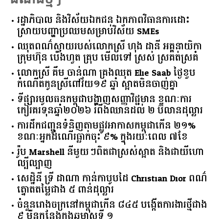
រដ្ឋាភិបាល​ ​និង​វិស័យ​ឯកជន ​ឯកភាព​វិធានការ​ដោះ
ស្រាយ​បញ្ហា​ប្រឈម​​សម្រាប់​វិស័យ​ ​SMEs​
ឈុតពណ៌ស្វាយរបស់លោកស្រី ហុង ដានី អគ្គ​នាយិកា​
ក្រុមហ៊ុន ប៉េងហួត គ្រុប មើលទៅ ស្រស់ ស្រគត់ស្រគំ
លោកស្រី គឹម ចាន់ណា គ្រងឈុត Elie Saab ថ្ងៃខួប
កំណើតកូនស្រីពៅវ័យ១៩ ឆ្នាំ ស្អាតមិនចាញ់គ្នា
ទីផ្សារ​មូលធន​កម្ពុជា​បង្ហាញ​សញ្ញា​វិជ្ជមាន​ ​ខណៈ​ការ​
កៀរគរ​ទុន​ឆ្នាំ​២០២៦​ ​រំពឹង​ឈានដល់​ ​២​ ​ប៊ីលាន​ដុល្លារ​
ការដឹកជញ្ជូនទំនិញតាមផ្លូវអាកាសកម្ពុជាកើន ២១%
ខណៈអ្នកដំណើរធ្លាក់ចុះ ៩% ក្នុងរយៈពេល ៧ខែ
រ៉ូប Marshell នីមួយៗពិតជាស្រស់ស្អាត និងជាយីហោ
ល្បីល្បាញ
សេដ្ឋិនី ទ្រី ដាណា កាន់កាបូបដៃ Christian Dior ពណ៌
ត្នោតតម្លៃជាង ៥ ពាន់ដុល្លារ
ចំនួន​រោងចក្រ​នៅ​កម្ពុជា​កើន​ ​៨៤៥​ ​បង្កើត​ការងារ​ថ្មី​ជាង​
​៩​ ​ម៉ឺន​កន្លែង​ក្នុង​ឆមាស​ទី ​១​