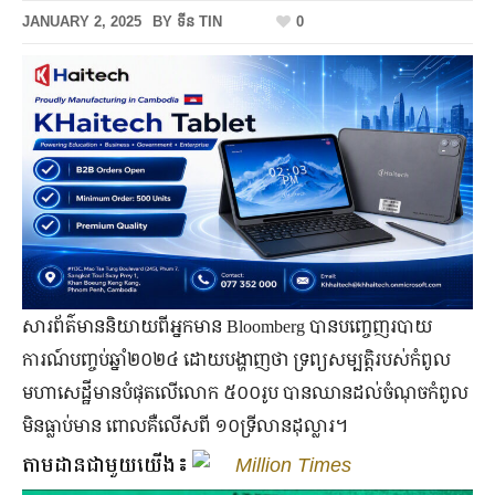
JANUARY 2, 2025
BY
ទីន TIN
0
សារព័ត៌មាននិយាយពីអ្នកមាន Bloomberg បានបញ្ចេញរបាយ
ការណ៍បញ្ចប់ឆ្នាំ២០២៤ ដោយបង្ហាញថា ទ្រព្យសម្បត្តិរបស់កំពូល
មហាសេដ្ឋីមានបំផុតលើលោក ៥០០រូប បានឈានដល់ចំណុចកំពូល
មិនធ្លាប់មាន ពោលគឺលើសពី ១០ទ្រីលានដុល្លារ។
តាមដានជាមួយយើង៖
Million Times