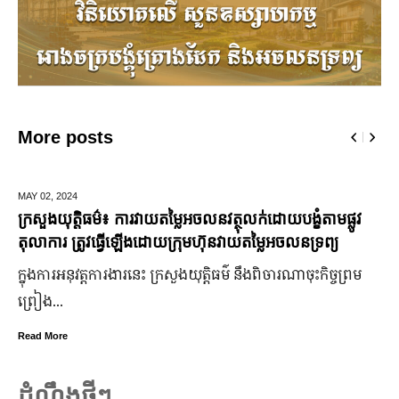
More posts
AY 02,
2024
DEC
្រសួងយុត្តិធម៌៖ ការវាយតម្លៃអចលនវត្ថុលក់ដោយបង្ខំតាមផ្លូវ
មក
ុលាការ ត្រូវធ្វើឡើងដោយក្រុមហ៊ុនវាយតម្លៃអចលនទ្រព្យ
ព័ន្
្នុងការអនុវត្តការងារនេះ ក្រសួងយុត្តិធម៌ នឹងពិចារណាចុះកិច្ចព្រម
ក្រ
្រៀង...
ក្រ
ត្
ead More
Rea
ដំណឹងថ្មីៗ