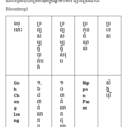
ដែលរបូតលុយច្រើនបំផុតក្នុងឆ្នាំ២០២៤ រៀបរៀងដោយ
Bloomberg៖
ឈ្
ទ្រ
ទ្រ
ប្រ
ប្រ
មោះ
ព្យ
ព្យ
ភព
ទេ
ស
ស
ចំ
ស
ម្ប
ម្ប
ណូ
ត្តិ
ត្តិ
ល
បា
សរុ
ត់ប
ប
ង់
Go
១,
១
Nip
សិ
h
៦
០
po
ង្ហ
Ch
៨
ពា
n
បុរី
en
ពា
ន់
Pai
g
ន់
លា
nt
Lia
លា
ន
ng
ន
ដុ
ដុ
ល្លា