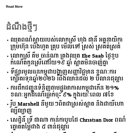
នឹងបើកឱ្យដំណើរការជាធម្មតានូវ “ផ្លូវថ្មើរជើងចតុមុ
៣ថ្ងៃ
Read More
ដំណឹងថ្មីៗ
ឈុតពណ៌ស្វាយរបស់លោកស្រី ហុង ដានី អគ្គ​នាយិកា​
ក្រុមហ៊ុន ប៉េងហួត គ្រុប មើលទៅ ស្រស់ ស្រគត់ស្រគំ
លោកស្រី គឹម ចាន់ណា គ្រងឈុត Elie Saab ថ្ងៃខួប
កំណើតកូនស្រីពៅវ័យ១៩ ឆ្នាំ ស្អាតមិនចាញ់គ្នា
ទីផ្សារ​មូលធន​កម្ពុជា​បង្ហាញ​សញ្ញា​វិជ្ជមាន​ ​ខណៈ​ការ​
កៀរគរ​ទុន​ឆ្នាំ​២០២៦​ ​រំពឹង​ឈានដល់​ ​២​ ​ប៊ីលាន​ដុល្លារ​
ការដឹកជញ្ជូនទំនិញតាមផ្លូវអាកាសកម្ពុជាកើន ២១%
ខណៈអ្នកដំណើរធ្លាក់ចុះ ៩% ក្នុងរយៈពេល ៧ខែ
រ៉ូប Marshell នីមួយៗពិតជាស្រស់ស្អាត និងជាយីហោ
ល្បីល្បាញ