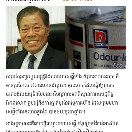
សរុបចំនួនទ្រព្យសម្បត្តិដែលមហាសេដ្ឋីទាំង ៥រូបនោះបានរបូត គឺ
មានប្រហែល ៧ពាន់លានដុល្លារ។ មូលហេតុដែលធ្វើឲ្យពួកគេ
បាត់បង់លុយច្រើនបែបនេះ គឺបណ្ដាលមកពីស្ថានភាពសេដ្ឋកិច្ច
ពិភពលោក គួបផ្សំនឹងការធ្លាក់ចុះនៃតម្លៃភាគហ៊ុន ដែលក្រុមមហា
សេដ្ឋីទាំងនេះមានក្នុងដៃ បានថយចុះជាខ្លាំង។
ខាងក្រោមនេះគឺជាបញ្ជីឈ្មោះមហាសេដ្ឋី ៥រូបប្រចាំតំបន់អាស៊ាន