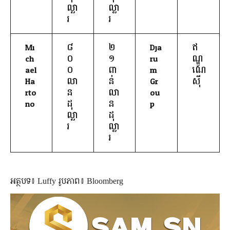
ល្លា
ល្លា
រ
រ
Mi
៨
២
Dja
ឥ
ch
០
១
ru
ណ្ឌូ
ael
០
ពា
m
ណេ
Ha
លា
ន់
Gr
ស៊ី
rto
ន
លា
ou
no
ដុ
ន
p
ល្លា
ដុ
រ
ល្លា
រ
អត្ថបទ៖ Luffy រូបភាព៖ Bloomberg