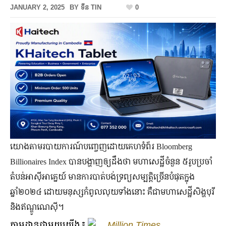
JANUARY 2, 2025
BY
ទីន TIN
0
យោងតាមរបាយការណ៍បញ្ចេញដោយគេហទំព័រ Bloomberg
Billionaires Index បានបង្ហាញឲ្យដឹងថា មហាសេដ្ឋីចំនួន ៥រូបប្រចាំ
តំបន់អាស៊ីអាគ្នេយ៍ មានការបាត់បង់ទ្រព្យសម្បត្តិច្រើនបំផុតក្នុង
ឆ្នាំ២០២៤ ដោយមនុស្សកំពូលលុយទាំងនោះ គឺជាមហាសេដ្ឋីសិង្ហបុរី
និងឥណ្ឌូណេស៊ី។
តាមដានជាមួយយើង៖
Million Times