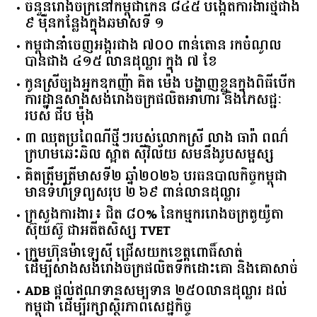
សេដ្ឋិនី ទ្រី ដាណា កាន់កាបូបដៃ Christian Dior ពណ៌
ត្នោតតម្លៃជាង ៥ ពាន់ដុល្លារ
ចំនួន​រោងចក្រ​នៅ​កម្ពុជា​កើន​ ​៨៤៥​ ​បង្កើត​ការងារ​ថ្មី​ជាង​
​៩​ ​ម៉ឺន​កន្លែង​ក្នុង​ឆមាស​ទី ​១​
កម្ពុជានាំចេញអង្ករជាង ៧០០ ពាន់តោន រកចំណូល
បានជាង ៤១៥ លានដុល្លារ ក្នុង ៧ ខែ
កូនស្រីច្បងអ្នកឧកញ៉ា គិត ម៉េង បង្ហាញខ្លួនក្នុងពិធីបើក
ការដ្ឋានសាងសង់រោងចក្រផលិតអាហារ និងភេសជ្ជៈ
របស់ ជីប ម៉ុង
៣ ឈុតប្រពៃណីថ្មីៗរបស់លោកស្រី លាង ធារ៉ា ពណ៌
ក្រហមឆេះឆិល ស្អាត ​ស៊ីវិល័យ សមនឹងរូបសម្ផស្ស
គិត​ត្រឹមត្រីមាស​ទី​២​ ​ឆ្នាំ​២០២៦​ បរធន​បាលកិច្ច​កម្ពុជា​ ​
មាន​ទំហំ​ទ្រព្យ​សរុប​ ​២.៦៩​ ​ពាន់លាន​ដុល្លារ​
ក្រសួង​ការងារ​៖ ​ជិត​ ​៨០​% ​នៃ​កម្មករ​រោងចក្រ​តូយ៉ូតា ​
ស៊ុយ​ស៊ូ ​ជា​អតីត​សិស្ស​ ​TVET​
ក្រុមហ៊ុន​ម៉ាឡេស៊ី ជ្រើសយកខេត្ដពោធិ៍សាត់
ដើម្បីសាងសង់រោងចក្រផលិតទឹកដោះគោ និងគោសាច់