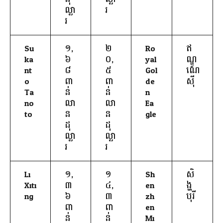
ល្លា
រ
រ
Su
១,
២
Ro
ឥ
ka
៦
០,
yal
ណ្ឌូ
nt
៨
៥
Gol
ណេ
o
ពា
ពា
de
ស៊ី
Ta
ន់
ន់
n
no
លា
លា
Ea
to
ន
ន
gle
ដុ
ដុ
ល្លា
ល្លា
រ
រ
Li
១,
១
Sh
សិ
Xiti
៣
៤,
en
ង្ហ
ng
៦
៣
zh
បុរី
ពា
ពា
en
ន់
ន់
Mi