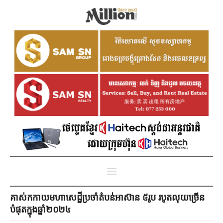
គាស់កកាយមហាសេដ្ឋីប្រចាំតំបន់អាស៊ាន ៥រូប របូតលុយច្រើន
បំផុតក្នុងឆ្នាំ២០២៤