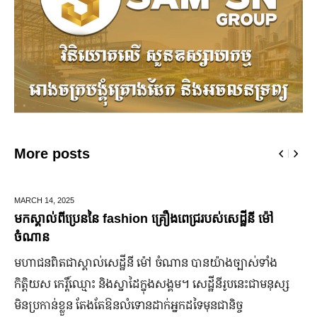
More posts
DECEMBER 28,
2025
ឋីនី ម៉ៅ
ឆ្លងឆ្នាំសកល អាជ្ញាធររាជធានីភ្នំពេញ នឹងបើកឱ្យដំណើ
ជើងរយៈពេល ៣ថ្ងៃ
បាស់​ទាំង​
ដើម្បីជំរុញ និងលើកកម្ពស់វិស័យទេសចរណ៍នៅរាជធានី
​នេះ​ជា​មនុស្ស​
កាន់តែរស់រវើក ស្របពេលដែលពិភពលោកទាំងមូល នឹង​សា
្ច
ឆ្នាំសកល ២០២៦នាពេលខាងមុននេះ រដ្ឋបាលរាជធានី