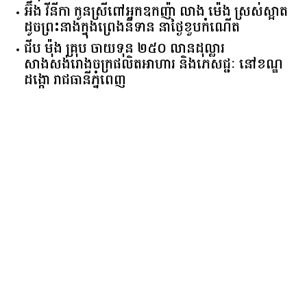
ADB ផ្តល់ឥណទានសម្បទាន ២៥០លានដុល្លារ ដល់
កម្ពុជា ដើម្បីរក្សាស្ថិរភាពសេដ្ឋកិច្ច
អ៊ឹង វីនីកា កូនស្រីពៅអ្នកឧកញ៉ា លាង ម៉េង ស្រស់ស្អាត
ដូចព្រះនាងក្នុងព្រេងនិទាន នាថ្ងៃខួបកំណើត
ជីប ម៉ុង គ្រុប ចាយទុន ២៥០ លានដុល្លារ
សាងសង់រោងចក្រផលិតអាហារ និងភេសជ្ជៈ នៅខណ្ឌ
ដង្កោ រាជធានីភ្នំពេញ