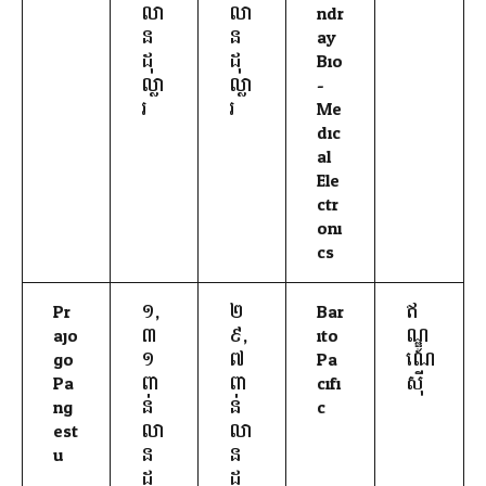
លា
លា
ndr
ន
ន
ay
ដុ
ដុ
Bio
ល្លា
ល្លា
-
រ
រ
Me
dic
al
Ele
ctr
oni
cs
Pr
១,
២
Bar
ឥ
ajo
៣
៩,
ito
ណ្ឌូ
go
១
៧
Pa
ណេ
Pa
ពា
ពា
cifi
ស៊ី
ng
ន់
ន់
c
est
លា
លា
u
ន
ន
ដុ
ដុ