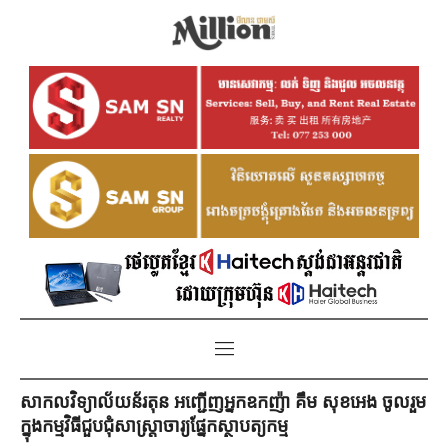
សាកលវិទ្យាល័យន័រតុន អញ្ជើញអ្នកឧកញ៉ា គឹម សុខអេង ចូលរួម
ក្នុងកម្មវិធីជួបជុំសាស្រ្តាចារ្យផ្នែកស្ថាបត្យកម្ម