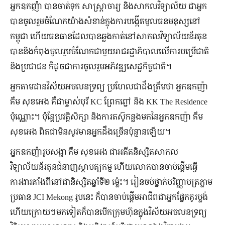
អ្នកឧកញ៉ា បាន​ចាត់ទុក សាស្រ្តាចារ្យ និងសាកលវិទ្យាល័យ ជា​អ្នក​
បានចូលរួមចំណែកយ៉ាងសំខាន់ក្នុងការបង្កើតមូលធនមនុស្សនៅ
កម្ពុជា ហើយធនធានដែលបានឆ្លងកាត់នៅសាកលវិទ្យាល័យន័រតុន
បាននិងកំពុងចូលរួមចំណែកជាមួយរាជរដ្ឋាភិបាលលើការ​បម្រើ​ជាតិ
និងប្រជាជន ក៏ដូចជាការចូលរួមអភិវឌ្ឍសេដ្ឋកិច្ចជាតិ។
អ្នក​តាមដាន​វិស័យ​អចលនទ្រព្យ ប្រហែល​ជា​ដឹង​ត្រឹម​ថា អ្នក​ឧកញ៉ា
គឹម សុខអេង គឺជា​ម្ចាស់​បុរី KC ព្រែកព្នៅ និង KK The Residence ​
ប៉ុណ្ណោះ។ ប៉ុន្តែ​​ប្រវត្តិសិក្សា និង​ការ​តស៊ូ​កន្លង​មក​នៃ​អ្នក​ឧកញ៉ា គឹម
សុខអេង ពិតជា​មិន​សូវ​មាន​អ្នក​ដឹង​ច្រើន​ប៉ុន្មាន​ឡើយ។
អ្នក​ឧកញ៉ារូប​សង្ហា គឹម សុខអេង ជា​អតីត​និស្សិត​សាកល
វិទ្យាល័យន័រតុនជំនាញ​ស្ថាបត្យកម្ម ហើយលោកបានចាប់ផ្ដើម​ធ្វើ​
ការងារ​តាំង​ពី​នៅ​ជា​និស្សិត​ឆ្នាំ​ទី​២ ម្ល៉េះ។ ​រៀនចប់ថ្នាក់​​បរិញ្ញាបត្រ​ភ្លាម
ប្រធាន JCI Mekong រូបនេះ ​ក៏​បាន​ចាប់ផ្ដើម​អាជីពជា​អ្នក​ផ្នែក​គូរ​ប្លង់
ហើយ​ក្រោយ​ៗ​មក​ទៀត​ក៏​បាន​បើក​ក្រុមហ៊ុន​ក្នុង​វិស័យ​អចលនទ្រព្យ