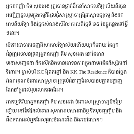
អ្នក​ឧកញ៉ា គឹម សុខអេង ត្រូវ​បានថ្នាក់ដឹកនាំសាកលវិទ្យាល័យន័រតុន
អញ្ជើញចូលរួមក្នុងកម្មវិធីជួបជុំសាស្ត្រាចារ្យផ្នែកស្ថាបត្យកម្ម និងនគ
រោបនីយវិទ្យា និងផ្នែកសំណង់ស៊ីវិល កាលពីថ្ងៃទី ២៥ ខែ​ធ្នូ​កន្លងទៅ​ថ្មី​
ៗ​នេះ។
បើ​ទោះ​ជា​ចាកចេញ​ពី​សាកលវិទ្យាល័យ​ហើយយូរ​ក៏​ដោយ តែ​អ្នក​
ជំនួញ​អចលនទ្រព្យ​អ្នក​ឧកញ៉ា គឹម សុខអេង នៅ​តែ​មាន​
មនោសញ្ចេតនា នឹករលឹកនិង​មាន​មោទនភាព​ក្នុងនាមអតីតនិស្សិត​នៅ​
ទី​នោះ។ ម្ចាស់បុរី KC ព្រែកព្នៅ និង KK The Residence ក៏​បាន​ថ្លែង
អំណរគុណ​ចំពោះសាស្ត្រាចារ្យគ្រប់ជំនាញដែលបានបង្ហាត់បង្ហាញ
ណែនាំផ្លូវដល់រូបលោក​ផង​ដែរ។
អាកប្បកិរិយា​​អ្នកឧកញ៉ា គឹម សុខអេង ចំពោះ​សាស្រ្តាចារ្យ​មិន​ប្រែ
ឡើយ នៅតែ​ឱនលំទោន សុភាពរាបសារជានិច្ច ទឹកមុខញញឹម និង​
ដឹងគុណ​ដល់​អ្នក​ដែល​ផ្ដល់​ចំណេះដឹង និង​អប់រំ​លោក។​