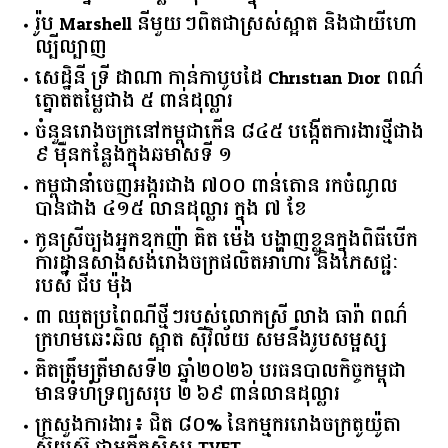
រ៉ូប Marshell នីមួយៗពិតជាស្រស់ស្អាត និងជាយីហោ
ល្បីល្បាញ
សេដ្ឋិនី ទ្រី ដាណា កាន់កាបូបដៃ Christian Dior ពណ៌
ត្នោតតម្លៃជាង ៥ ពាន់ដុល្លារ
ចំនួន​រោងចក្រ​នៅ​កម្ពុជា​កើន​ ​៨៤៥​ ​បង្កើត​ការងារ​ថ្មី​ជាង​
​៩​ ​ម៉ឺន​កន្លែង​ក្នុង​ឆមាស​ទី ​១​
កម្ពុជានាំចេញអង្ករជាង ៧០០ ពាន់តោន រកចំណូល
បានជាង ៤១៥ លានដុល្លារ ក្នុង ៧ ខែ
កូនស្រីច្បងអ្នកឧកញ៉ា គិត ម៉េង បង្ហាញខ្លួនក្នុងពិធីបើក
ការដ្ឋានសាងសង់រោងចក្រផលិតអាហារ និងភេសជ្ជៈ
របស់ ជីប ម៉ុង
៣ ឈុតប្រពៃណីថ្មីៗរបស់លោកស្រី លាង ធារ៉ា ពណ៌
ក្រហមឆេះឆិល ស្អាត ​ស៊ីវិល័យ សមនឹងរូបសម្ផស្ស
គិត​ត្រឹមត្រីមាស​ទី​២​ ​ឆ្នាំ​២០២៦​ បរធន​បាលកិច្ច​កម្ពុជា​ ​
មាន​ទំហំ​ទ្រព្យ​សរុប​ ​២.៦៩​ ​ពាន់លាន​ដុល្លារ​
ក្រសួង​ការងារ​៖ ​ជិត​ ​៨០​% ​នៃ​កម្មករ​រោងចក្រ​តូយ៉ូតា ​