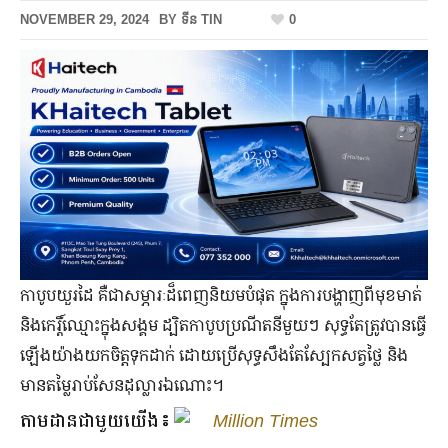
NOVEMBER 29, 2024
BY
ទីន TIN
0
កាបូបយួរដៃ គឺជាសម្ភារៈដ៏ពេញនិយមបំផុត ក្នុងការបង្ហាញពីមុខមាត់
និងកេរ្តិ៍ឈ្មោះក្នុងសង្គម ដ្បិតកាបូបប្រណីតនីមួយៗ សុទ្ធតែត្រូវបានធ្វើ
ឡើងយ៉ាងយកចិត្តទុកដាក់ ដោយប្រើសុទ្ធសឹងតែស្បែកសត្វថ្លៃ និង
មានតម្លៃរាប់សែនដុល្លារឯណោះ។
តាមដានជាមួយយើង៖
Million Times