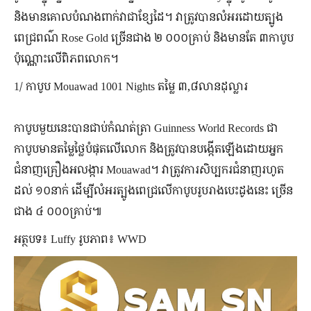
និងមានគោលបំណងពាក់វាជាខ្សែដៃ។ វាត្រូវបានលំអរដោយត្បូង
ពេជ្រពណ៌ Rose Gold ច្រើនជាង ២ ០០០គ្រាប់ និងមានតែ ៣កាបូប
ប៉ុណ្ណោះលើពិភពលោក។
1/ កាបូប​ Mouawad 1001 Nights តម្លៃ ៣,៨លានដុល្លារ
កាបូបមួយនេះបានជាប់កំណត់ត្រា Guinness World Records ជា
កាបូបមានតម្លៃថ្លៃបំផុតលើលោក និងត្រូវបានបង្កើតឡើងដោយអ្នក
ជំនាញគ្រឿងអលង្ការ Mouawad។ វាត្រូវការសិប្បករជំនាញរហូត
ដល់ ១០នាក់ ដើម្បីលំអរត្បូងពេជ្រលើកាបូបរូបរាងបេះដូងនេះ ច្រើន
ជាង ៤ ០០០គ្រាប់៕
អត្ថបទ៖ Luffy រូបភាព៖ WWD