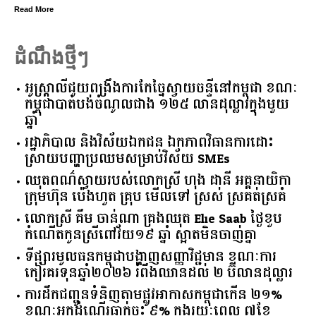
ead More
Rea
ដំណឹងថ្មីៗ
អូស្ត្រាលី​ជួយ​ពង្រឹង​ការ​កែច្នៃ​ស្វាយចន្ទី​នៅ​កម្ពុជា​ ​ខណៈ​
កម្ពុជា​បាត់បង់​ចំណូល​ជាង​ ​១២៥​ ​លាន​ដុល្លារ​ក្នុង​មួយ​
ឆ្នាំ​
រដ្ឋាភិបាល​ ​និង​វិស័យ​ឯកជន ​ឯកភាព​វិធានការ​ដោះ
ស្រាយ​បញ្ហា​ប្រឈម​​សម្រាប់​វិស័យ​ ​SMEs​
ឈុតពណ៌ស្វាយរបស់លោកស្រី ហុង ដានី អគ្គ​នាយិកា​
ក្រុមហ៊ុន ប៉េងហួត គ្រុប មើលទៅ ស្រស់ ស្រគត់ស្រគំ
លោកស្រី គឹម ចាន់ណា គ្រងឈុត Elie Saab ថ្ងៃខួប
កំណើតកូនស្រីពៅវ័យ១៩ ឆ្នាំ ស្អាតមិនចាញ់គ្នា
ទីផ្សារ​មូលធន​កម្ពុជា​បង្ហាញ​សញ្ញា​វិជ្ជមាន​ ​ខណៈ​ការ​
កៀរគរ​ទុន​ឆ្នាំ​២០២៦​ ​រំពឹង​ឈានដល់​ ​២​ ​ប៊ីលាន​ដុល្លារ​
ការដឹកជញ្ជូនទំនិញតាមផ្លូវអាកាសកម្ពុជាកើន ២១%
ខណៈអ្នកដំណើរធ្លាក់ចុះ ៩% ក្នុងរយៈពេល ៧ខែ