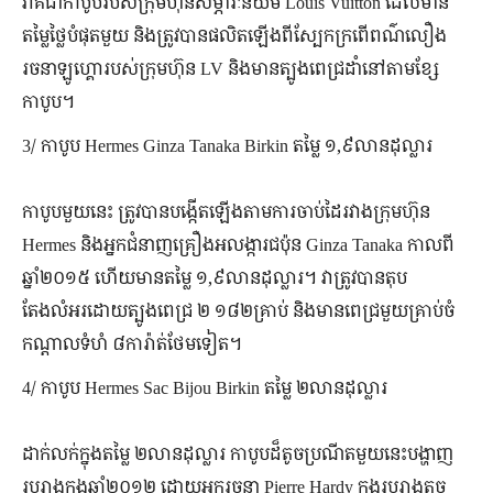
វាគឺជាកាបូបរបស់ក្រុមហ៊ុនសម្ភារៈនិយម Louis Vuitton ដែលមាន
តម្លៃថ្លៃបំផុតមួយ និងត្រូវបានផលិតឡើងពីស្បែកក្រពើពណ៌លឿង
រចនាឡូហ្គោរបស់ក្រុមហ៊ុន LV និងមានត្បូងពេជ្រដាំនៅតាមខ្សែ
កាបូប។
3/ កាបូប Hermes Ginza Tanaka Birkin តម្លៃ ១,៩លានដុល្លារ
កាបូបមួយនេះ ត្រូវបានបង្កើតឡើងតាមការចាប់ដៃរវាងក្រុមហ៊ុន
Hermes និងអ្នកជំនាញគ្រឿងអលង្ការជប៉ុន Ginza Tanaka កាលពី
ឆ្នាំ២០១៥ ហើយមានតម្លៃ ១,៩លានដុល្លារ។ វាត្រូវបានតុប
តែងលំអរដោយត្បូងពេជ្រ ២ ១៨២គ្រាប់ និងមានពេជ្រមួយគ្រាប់ចំ
កណ្ដាលទំហំ ៨ការ៉ាត់ថែមទៀត។
4/ កាបូប Hermes Sac Bijou Birkin តម្លៃ ២លានដុល្លារ
ដាក់លក់ក្នុងតម្លៃ ២លានដុល្លារ កាបូបដ៏តូចប្រណីតមួយនេះបង្ហាញ
រូបរាងក្នុងឆ្នាំ២០១២ ដោយអ្នករចនា Pierre Hardy ក្នុងរូបរាងតូច