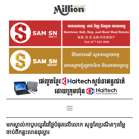
មកស្គាល់កាបូបយួរដៃថ្លៃបំផុតលើលោក សុទ្ធតែប្រណីតៗតម្លៃ
ចាប់ពីកន្លះលានដុល្លារ