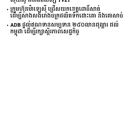
ស៊ុយ​ស៊ូ ​ជា​អតីត​សិស្ស​ ​TVET​
ក្រុមហ៊ុន​ម៉ាឡេស៊ី ជ្រើសយកខេត្ដពោធិ៍សាត់
ដើម្បីសាងសង់រោងចក្រផលិតទឹកដោះគោ និងគោសាច់
ADB ផ្តល់ឥណទានសម្បទាន ២៥០លានដុល្លារ ដល់
កម្ពុជា ដើម្បីរក្សាស្ថិរភាពសេដ្ឋកិច្ច