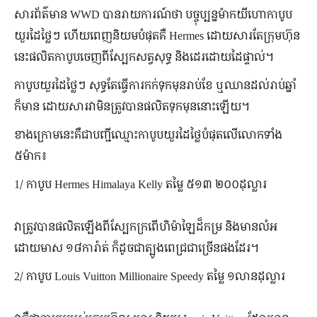
សារព័ត៌មាន WWD បានរាយការណ៍ថា បច្ចុប្បន្នម៉ាកយីហោកាបូប
យួរដៃថ្លៃៗ ហើយពេញនិយមបំផុតគឺ Hermes ដោយសារតែក្រុមហ៊ុន
នេះផលិតកាបូបចេញពីស្បែកសត្វសុទ្ធ និងដេរដោយដៃផ្ទាល់។
កាបូបយួរដៃថ្លៃៗ សុទ្ធតែធ្វើការកក់ទុកមុនរាប់ខែ ឬឈានដល់រាប់ឆ្នាំ
ក៏មាន ដោយសារវាមិនត្រូវបានផលិតទុកមុននោះឡើយ។
ខាងក្រោមនេះគឺជាបញ្ជីឈ្មោះកាបូបយួរដៃថ្លៃបំផុតលើលោកទាំង
៥ម៉ាក៖
1/ កាបូប Hermes Himalaya Kelly តម្លៃ ៥១៣ ២០០ដុល្លារ
វាត្រូវបានផលិតឡើងពីស្បែកក្រពើហិម៉ាឡៃដ៏កម្រ និងមានលំអ
ដោយមាស ១៨ការ៉ាត់ ក៏ដូចជាត្បូងពេជ្រជាច្រើនផងដែរ។
2/ កាបូប Louis Vuitton Millionaire Speedy តម្លៃ ១លានដុល្លារ