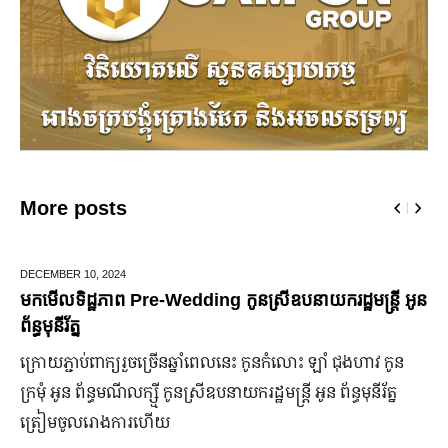
More posts
ECEMBER 10,
2024
JUN
កមើលទិដ្ឋភាព Pre-Wedding កូនស្រីឧបនាយករដ្ឋមន្រ្តី អូន
មក
ន្ធមុនីរ័ត្ន
ឆ្
្រោយ​ភ្ជាប់​ពាក្យ​រួច​ច្រើន​ឆ្នាំ​ពេលនេះ កូនកំលោះ ឡាំ ជុងហាវ កូន
ក្រ
រមុំ អូន ព័ន្ធមណីលក្ស្មី កូនស្រី​ឧបនាយករដ្ឋមន្ត្រី អូន ព័ន្ធមុនីរ័ត្ន
ឡើង
្រៀម​ចូល​រោងការ​ហើយ
ប្