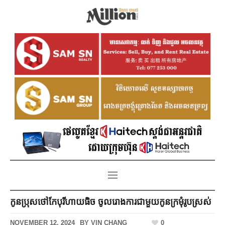
កូនប្រុសថៅកែបុរីហាយធិច ចូលរោងការជាមួយកូនក្រមុំរូបស្រស់
NOVEMBER 12, 2024
BY
VIN CHANG
0