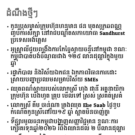
Read More
ដំណឹងថ្មីៗ
កូនប្រុសម្ចាស់ក្រុមហ៊ុនហនុមាន ផន មុតសុក្រឆពណ្ណ
ញ្ចប់ការសិក្សា នៅរាជបណ្ឌិតសភាយោធា Sandhurst
ប្រទេសអង់គ្លេស
អូស្ត្រាលី​ជួយ​ពង្រឹង​ការ​កែច្នៃ​ស្វាយចន្ទី​នៅ​កម្ពុជា​ ​ខណៈ​
កម្ពុជា​បាត់បង់​ចំណូល​ជាង​ ​១២៥​ ​លាន​ដុល្លារ​ក្នុង​មួយ​
ឆ្នាំ​
រដ្ឋាភិបាល​ ​និង​វិស័យ​ឯកជន ​ឯកភាព​វិធានការ​ដោះ
ស្រាយ​បញ្ហា​ប្រឈម​​សម្រាប់​វិស័យ​ ​SMEs​
ឈុតពណ៌ស្វាយរបស់លោកស្រី ហុង ដានី អគ្គ​នាយិកា​
ក្រុមហ៊ុន ប៉េងហួត គ្រុប មើលទៅ ស្រស់ ស្រគត់ស្រគំ
លោកស្រី គឹម ចាន់ណា គ្រងឈុត Elie Saab ថ្ងៃខួប
កំណើតកូនស្រីពៅវ័យ១៩ ឆ្នាំ ស្អាតមិនចាញ់គ្នា
ទីផ្សារ​មូលធន​កម្ពុជា​បង្ហាញ​សញ្ញា​វិជ្ជមាន​ ​ខណៈ​ការ​