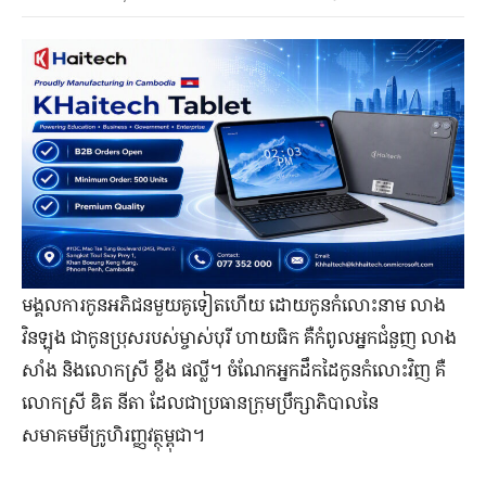
មង្គលការ​កូន​អភិជន​មួយ​គូ​ទៀត​ហើយ ដោយ​កូន​កំលោះ​នាម លាង
វិនឡុង ជា​កូន​ប្រុស​របស់​ម្ចាស់​បុរី ហាយធិក គឺ​កំពូល​អ្នក​ជំនួញ លាង
សាំង និង​លោក​ស្រី ខ្លឹង ផល្លី។ ចំណែក​អ្នក​ដឹកដៃ​កូន​កំលោះ​វិញ គឺ​
លោក​ស្រី ឌិត នីតា ដែល​ជា​ប្រធានក្រុមប្រឹក្សាភិបាលនៃ
សមាគមមីក្រូហិរញ្ញវត្ថុម្ពុជា។