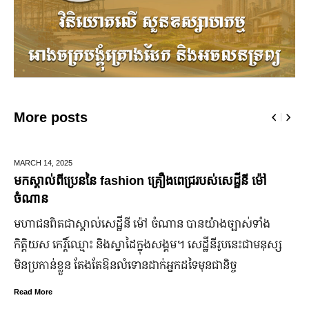
More posts
DECEMBER 28,
2025
ងពេជ្ររបស់សេដ្ឋីនី ម៉ៅ
ឆ្លងឆ្នាំសកល អាជ្ញាធររាជធានីភ្នំពេ
ជើងរយៈពេល ៣ថ្ងៃ
ំណាន បាន​យ៉ាង​ច្បាស់​ទាំង​
ដើម្បីជំរុញ និងលើកកម្ពស់វិស័យទេស
ង្គម។ សេដ្ឋី​នី​រូប​នេះ​ជា​មនុស្ស​
កាន់តែរស់រវើក ស្របពេលដែលពិភពលោក
្នក​ដទៃ​មុន​ជានិច្ច
ឆ្នាំសកល ២០២៦នាពេលខាងមុននេះ រ
នឹងបើកឱ្យដំណើរការជាធម្មតានូវ “ផ្ល
៣ថ្ងៃ