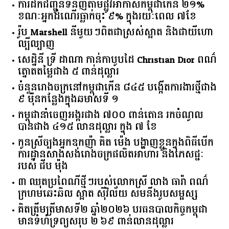
កៀរគរ​ទុន​ឆ្នាំ​២០២៦​ ​រំពឹង​ឈានដល់​ ​២​ ​ប៊ីលាន​ដុល្លារ​
ការដឹកជញ្ជូនទំនិញតាមផ្លូវអាកាសកម្ពុជាកើន ២១%
ខណៈអ្នកដំណើរធ្លាក់ចុះ ៩% ក្នុងរយៈពេល ៧ខែ
រ៉ូប Marshell នីមួយៗពិតជាស្រស់ស្អាត និងជាយីហោ
ល្បីល្បាញ
សេដ្ឋិនី ទ្រី ដាណា កាន់កាបូបដៃ Christian Dior ពណ៌
ត្នោតតម្លៃជាង ៥ ពាន់ដុល្លារ
ចំនួន​រោងចក្រ​នៅ​កម្ពុជា​កើន​ ​៨៤៥​ ​បង្កើត​ការងារ​ថ្មី​ជាង​
​៩​ ​ម៉ឺន​កន្លែង​ក្នុង​ឆមាស​ទី ​១​
កម្ពុជានាំចេញអង្ករជាង ៧០០ ពាន់តោន រកចំណូល
បានជាង ៤១៥ លានដុល្លារ ក្នុង ៧ ខែ
កូនស្រីច្បងអ្នកឧកញ៉ា គិត ម៉េង បង្ហាញខ្លួនក្នុងពិធីបើក
ការដ្ឋានសាងសង់រោងចក្រផលិតអាហារ និងភេសជ្ជៈ
របស់ ជីប ម៉ុង
៣ ឈុតប្រពៃណីថ្មីៗរបស់លោកស្រី លាង ធារ៉ា ពណ៌
ក្រហមឆេះឆិល ស្អាត ​ស៊ីវិល័យ សមនឹងរូបសម្ផស្ស
គិត​ត្រឹមត្រីមាស​ទី​២​ ​ឆ្នាំ​២០២៦​ បរធន​បាលកិច្ច​កម្ពុជា​ ​