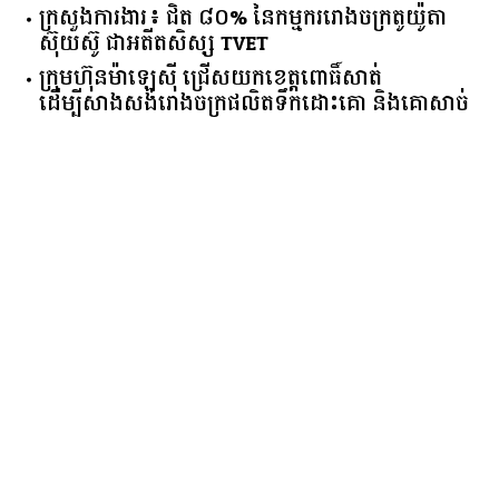
មាន​ទំហំ​ទ្រព្យ​សរុប​ ​២.៦៩​ ​ពាន់លាន​ដុល្លារ​
ក្រសួង​ការងារ​៖ ​ជិត​ ​៨០​% ​នៃ​កម្មករ​រោងចក្រ​តូយ៉ូតា ​
ស៊ុយ​ស៊ូ ​ជា​អតីត​សិស្ស​ ​TVET​
ក្រុមហ៊ុន​ម៉ាឡេស៊ី ជ្រើសយកខេត្ដពោធិ៍សាត់
ដើម្បីសាងសង់រោងចក្រផលិតទឹកដោះគោ និងគោសាច់