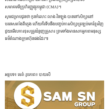
សមាគមមីក្រូហិរញ្ញវត្ថុកម្ពុជា (CMA)។
សូមជម្រាបជូនថា កូន​កំលោះ លាង វិនឡុង បាន​ទៅ​សិក្សា​នៅ​
បរទេស​តាំង​ពី​ក្មេង ហើយ​ក៏​ទើប​នឹង​បញ្ចប់​ការ​សិក្សា​ត្រឡប់​មក​ខ្មែរ​វិញ​
ជួយ​មើល​ការ​ខុស​ត្រូវ​ជំនួញ​គ្រួសារ ព្រម​ទាំង​មាន​សកម្មភាព​មនុស្ស​
ធម៌​តំណាង​ក្រុមហ៊ុន​ផង​ដែរ៕
អត្ថបទ៖ មេរ៉ា រូបភាព៖ បាយសី