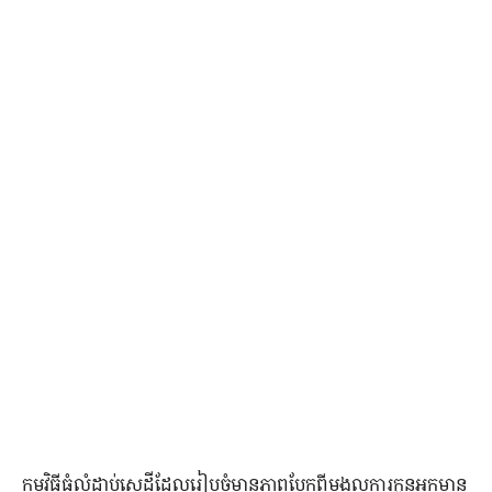
កម្មវិធី​ធំ​លំដាប់​សេដ្ឋី​ដែល​រៀបចំ​មាន​ភាព​ប្លែក​ពី​មង្គលការ​កូន​អ្នក​មាន​