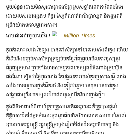
មួយ​ចំនួន ដោយ​មិន​សូវ​ជា​ផ្ដោត​លើ​ផ្កា​ស្រស់​ខ្លាំង​ពេក​ទេ តែ​តុបតែង​
ដោយ​របស់​របរ​ផ្សេង​ៗ គំនូរ ស្បៃ​កំណាត់​ពណ៌​ផ្កាឈូក និង​រុក្ខជាតិ​
ច្រើន​យ៉ាង​មក​លម្អ​រោងការ។
តាមដានជាមួយយើង៖
Million Times
កូន​កំលោះ លាង វិនឡុង បាន​ទៅ​សិក្សា​នៅ​បរទេស​តាំង​ពី​ក្មេង ហើយ​
ក៏​ទើប​នឹង​បញ្ចប់​ការ​សិក្សា​ត្រឡប់​មក​ខ្មែរ​វិញ​ជួយ​មើល​ការ​ខុស​ត្រូវ​
ជំនួញ​គ្រួសារ ព្រម​ទាំង​មាន​សកម្មភាព​មនុស្ស​ធម៌​តំណាង​ក្រុមហ៊ុន​
ផង​ដែរ។ ត្បិត​ជា​ថ្ងៃ​ចូលរោង តែ​មង្គលការ​របស់​កូន​ប្រុស​សេដ្ឋី លាង
សាំង មាន​វត្តមាន​ថ្នាក់​ដឹកនាំ និង​ភ្ញៀវ​ជា​អ្នក​មាន​មុខ​មាន​មាត់​ក្នុង​
សង្គម​ជាច្រើន មក​ឲ្យ​ពរជ័យ​ដល់​គូ​ស្វាមី​ភរិយា​ថ្មោងថ្មី។
ក្នុងពិធីអាពាហ៍ពិពាហ៍ក្រុមគ្រួសារអភិជនរូបនេះ ក៏ត្រូវបានផ្តល់
កិត្តិយសដឹកដៃកូនកំលោះចូលរួមជ័យពីភរិយាលោក សាយ សំអាល់
ឧបនាយករដ្ឋមន្រ្តី រដ្ឋមន្រ្តីក្រសួងរៀបចំដែនដីនគរូបនីយកម្ម និង
សំណង់ គឺលោកស្រី ឌិត នីតា ប្រធានក្រុមប្រឹក្សាភិបាល