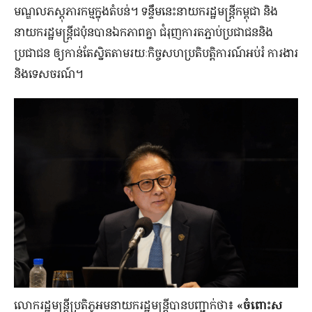
មណ្ឌលភស្ដុភារកម្មក្នុងតំបន់។ ទន្ទឹមនេះនាយករដ្ឋមន្រ្ដីកម្ពុជា និង
នាយករដ្ឋមន្រ្ដីជប៉ុនបានឯកភាពគ្នា ជំរុញការតភ្ជាប់ប្រជាជននិង
ប្រជាជន ឲ្យកាន់តែស្និតតាមរយៈកិច្ចសហប្រតិបត្តិការណ៍អប់រំ ការងារ
និងទេសចរណ៍។
លោករដ្ឋមន្រ្តីប្រតិភូអមនាយករដ្ឋមន្រ្តីបានបញ្ជាក់ថា
៖ «ចំពោះស