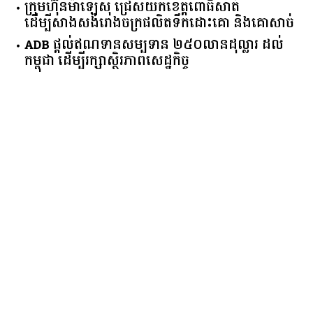
ក្រុមហ៊ុន​ម៉ាឡេស៊ី ជ្រើសយកខេត្ដពោធិ៍សាត់
ដើម្បីសាងសង់រោងចក្រផលិតទឹកដោះគោ និងគោសាច់
ADB ផ្តល់ឥណទានសម្បទាន ២៥០លានដុល្លារ ដល់
កម្ពុជា ដើម្បីរក្សាស្ថិរភាពសេដ្ឋកិច្ច