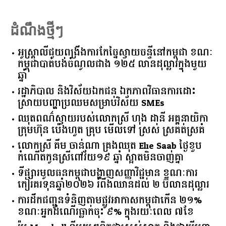
ដំណឹងថ្មីៗ
អូស្ត្រាលី​ជួយ​ពង្រឹង​ការ​កែច្នៃ​ស្វាយចន្ទី​នៅ​កម្ពុជា​ ​ខណៈ​
កម្ពុជា​បាត់បង់​ចំណូល​ជាង​ ​១២៥​ ​លាន​ដុល្លារ​ក្នុង​មួយ​
ឆ្នាំ​
រដ្ឋាភិបាល​ ​និង​វិស័យ​ឯកជន ​ឯកភាព​វិធានការ​ដោះ
ស្រាយ​បញ្ហា​ប្រឈម​​សម្រាប់​វិស័យ​ ​SMEs​
ឈុតពណ៌ស្វាយរបស់លោកស្រី ហុង ដានី អគ្គ​នាយិកា​
ក្រុមហ៊ុន ប៉េងហួត គ្រុប មើលទៅ ស្រស់ ស្រគត់ស្រគំ
លោកស្រី គឹម ចាន់ណា គ្រងឈុត Elie Saab ថ្ងៃខួប
កំណើតកូនស្រីពៅវ័យ១៩ ឆ្នាំ ស្អាតមិនចាញ់គ្នា
ទីផ្សារ​មូលធន​កម្ពុជា​បង្ហាញ​សញ្ញា​វិជ្ជមាន​ ​ខណៈ​ការ​
កៀរគរ​ទុន​ឆ្នាំ​២០២៦​ ​រំពឹង​ឈានដល់​ ​២​ ​ប៊ីលាន​ដុល្លារ​
ការដឹកជញ្ជូនទំនិញតាមផ្លូវអាកាសកម្ពុជាកើន ២១%
ខណៈអ្នកដំណើរធ្លាក់ចុះ ៩% ក្នុងរយៈពេល ៧ខែ