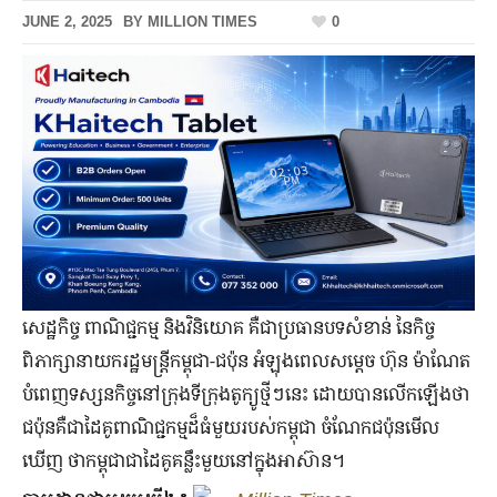
JUNE 2, 2025
BY
MILLION TIMES
0
សេដ្ឋកិច្ច ពាណិជ្ជកម្ម និងវិនិយោគ គឺជាប្រធានបទសំខាន់ នៃកិច្ច
ពិភាក្សានាយករដ្ឋមន្រ្តីកម្ពុជា-ជប៉ុន អំឡុងពេលសម្តេច ហ៊ុន ម៉ាណែត
បំពេញទស្សនកិច្ចនៅក្រុងទីក្រុងតូក្យូថ្មីៗនេះ ដោយបានលើកឡើងថា
ជប៉ុនគឺជាដៃគូពាណិជ្ជកម្មដ៏ធំមួយរបស់កម្ពុជា ចំណែកជប៉ុនមើល
ឃើញ ថាកម្ពុជាជាដៃគូគន្លឹះមួយនៅក្នុងអាស៊ាន។