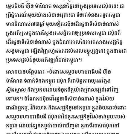
ម្តេចធិបតី ហ៊ុន ម៉ាណែត ទស្សនកិច្ចនៅក្នុងប្រទេសជប៉ុននេះ ជា
ព្រឹត្តិការណ៍មួយយ៉ាងសំខាន់ព្រោះថា ទំនាក់ទំនងកាទូតកម្ពុជា
មានចំណាស់៧២ឆ្នាំ មួយទៀតជប៉ុនដើរតួនាទីសំខាន់ណាស់
ក្នុងអភិក្រមក្នុងការស្វែងរកសន្ដិភាពឲ្យប្រទេសកម្ពុជា ជប៉ុនក៏
ដើរតួនាទីសំខាន់ណាស់ ក្នុងដំណាកាលនៃការកសាងសេដ្ឋកិច្ច
សង្គមកម្ពុជា ឡើងវិញរហូតមកដល់ពេលបច្ចុប្បន្ននេះ ក្នុងនាមជា
ប្រទេសផ្ដល់ជំនួយអភិវឌ្ឍន៍ដល់កម្ពុជា។
លោកបានបន្ថែមថា៖ «ចំពោះសម្តេចមហាបវរធិបតី ហ៊ុន
ម៉ាណែត ទំនាក់ទំនងកម្ពុជ-ជប៉ុន គឺជាមិត្តភាពយូរអង្វែង
ស្និតស្នាល និងប្រកបដោយទំនុកចិត្តយ៉ាងជ្រាលជ្រៅទៅវិញ
ទៅមក។ ចំណែកជប៉ុនដើរតួនាទីសំខាន់ណាស់ ក្នុងវិស័យ
ពាណិជ្ជកម្ម, វិនិយោគ និងសេដ្ឋកិច្ចនៅកម្ពុជា ក្នុងន័យនេះចំពោះ
សម្តេចមហាបវរធិបតី ជប៉ុនជាដៃគូរសេដ្ឋកិច្ចដ៏សំខាន់មួយរបស់
កម្ពុជា ដោយឡែកកម្ពុជាយល់ឃើញថា តួនាទីរបស់ជប៉ុននៅ