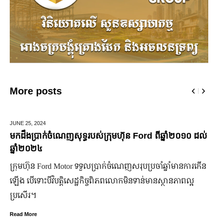
More posts
MARCH 14,
2025
នាំ២០១០ ដល់
មកស្គាល់ពីប្រេននៃ​ fashion គ្រឿងពេជ្ររបស់សេដ្ឋីនី
ចំណាន
ាំមានការកើន
មហាជន​ពិតជា​ស្គាល់​សេដ្ឋី​នី ម៉ៅ ចំណាន បាន​យ៉ាង​ច្បាស់​
ានភាពល្អ
កិត្តិយស កេរ្តិ៍ឈ្មោះ និង​ស្នាដៃ​ក្នុង​សង្គម។ សេដ្ឋី​នី​រូប​នេះ​
មិន​ប្រកាន់​ខ្លួន តែងតែ​ឱនលំទោន​ដាក់​អ្នក​ដទៃ​មុន​ជានិច្ច
Read More