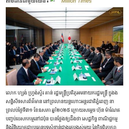
តាមដានជាមួយយើង៖
Million Times
លោក ហ្សង់ ហ្វ្រង់ស្វ័រ តាន់ រដ្ឋមន្រ្តីប្រតិភូអមនាយករដ្ឋមន្រ្តី ក្នុងង
សន្និសីទសារព័ត៌មាន នៅព្រលានយន្តហោះអន្តរជាតិភ្នំពេញ នា
ព្រលប់ថ្ងៃទី៣១ ខែឧសភា ឆ្នាំ២០២៥ ក្រោយសម្តេច ហ៊ុន ម៉ាណែត
បញ្ចប់បេសកកម្មនៅជប៉ុន បានថ្លែងឲ្យដឹងថា សេដ្ឋកិច្ច ពាណិជ្ជកម្ម
និងវិនិយោគជាប្រធានបទសំខាន់ជាងគេបង្អស់មួយ នៃកិច្ចពិភាក្សា