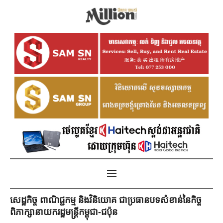
សេដ្ឋកិច្ច ពាណិជ្ជកម្ម និងវិនិយោគ ជាប្រធានបទសំខាន់នៃកិច្ច
ពិភាក្សានាយករដ្ឋមន្រ្តីកម្ពុជា-ជប៉ុន