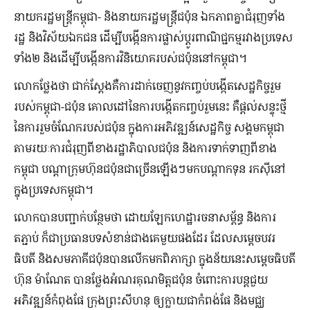
នាយករដ្ឋមន្រ្តីកម្ពុជា- និងនាយករដ្ឋមន្រ្ដីជប៉ុន ឯកភាពគ្នាជំរុញទាំង
រដ្ឋ និងវិស័យឯកជន ដើម្បីបង្កើនការផ្លាស់ប្ដូរពាណិជ្ជកម្មរវាងប្រទេស
ទាំង២ និងដើម្បីបង្កើនការវិនិយោគរបស់ជប៉ុននៅកម្ពុជា។
លោកថ្លែងថា ជាក់ស្ដែងគឺការដាក់ចេញនូវកញ្ចប់បង្កើតសេដ្ឋកិច្ចរួម
របស់កម្ពុជា-ជប៉ុន គោលដៅនៃការបង្កើតកញ្ចប់រួមនេះ គឺផ្ដល់សន្ទុះថ្មី
នៃការរួមចំណែករបស់ជប៉ុន ក្នុងការអភិវឌ្ឍន៍សេដ្ឋកិច្ច សង្គមកម្ពុជា
តាមរយៈការជំរុញពីខាងរដ្ឋាភិបាលជប៉ុន និងការទាក់ទាញពីខាង
កម្ពុជា បណ្ដាក្រុមហ៊ុនជប៉ុនជាច្រើនឡើងៗមកបណ្ដាកទុន រកស៊ីនៅ
ក្នុងប្រទេសកម្ពុជា។
លោកបានបញ្ជាក់បន្ថែមថា ដោយឡែកហេដ្ឋារចនាសម្ព័ន្ធ និងការ
តភ្ជាប់ ក៏ជាប្រធានបទសំខាន់ជាងគេមួយផងដែរ ដែលសម្ដេចបវរ
ធិបតី និងសមភាគីជប៉ុនបានលើកមកពិភាក្សា ក្នុងន័យនេះសម្ដេចធិបតី
ហ៊ុន ម៉ាណែត បានថ្លែងអំណរគុណមិត្តជប៉ុន ចំពោះការបន្ដជួយ
អភិវឌ្ឍន៍កំពុងផែ ក្រុងព្រះសីហនុ ឲ្យក្លាយជាកំពង់ផែ និងមជ្ឈ