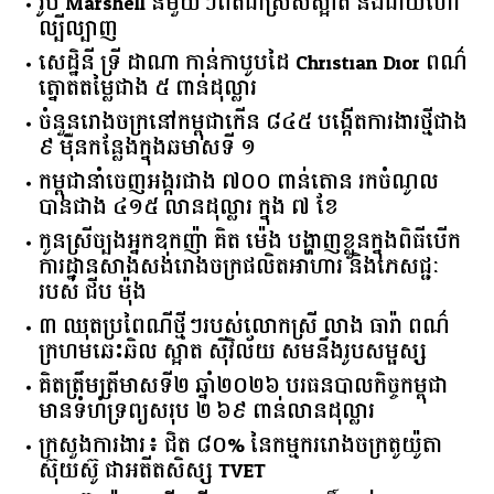
រ៉ូប Marshell នីមួយៗពិតជាស្រស់ស្អាត និងជាយីហោ
ល្បីល្បាញ
សេដ្ឋិនី ទ្រី ដាណា កាន់កាបូបដៃ Christian Dior ពណ៌
ត្នោតតម្លៃជាង ៥ ពាន់ដុល្លារ
ចំនួន​រោងចក្រ​នៅ​កម្ពុជា​កើន​ ​៨៤៥​ ​បង្កើត​ការងារ​ថ្មី​ជាង​
​៩​ ​ម៉ឺន​កន្លែង​ក្នុង​ឆមាស​ទី ​១​
កម្ពុជានាំចេញអង្ករជាង ៧០០ ពាន់តោន រកចំណូល
បានជាង ៤១៥ លានដុល្លារ ក្នុង ៧ ខែ
កូនស្រីច្បងអ្នកឧកញ៉ា គិត ម៉េង បង្ហាញខ្លួនក្នុងពិធីបើក
ការដ្ឋានសាងសង់រោងចក្រផលិតអាហារ និងភេសជ្ជៈ
របស់ ជីប ម៉ុង
៣ ឈុតប្រពៃណីថ្មីៗរបស់លោកស្រី លាង ធារ៉ា ពណ៌
ក្រហមឆេះឆិល ស្អាត ​ស៊ីវិល័យ សមនឹងរូបសម្ផស្ស
គិត​ត្រឹមត្រីមាស​ទី​២​ ​ឆ្នាំ​២០២៦​ បរធន​បាលកិច្ច​កម្ពុជា​ ​
មាន​ទំហំ​ទ្រព្យ​សរុប​ ​២.៦៩​ ​ពាន់លាន​ដុល្លារ​
ក្រសួង​ការងារ​៖ ​ជិត​ ​៨០​% ​នៃ​កម្មករ​រោងចក្រ​តូយ៉ូតា ​
ស៊ុយ​ស៊ូ ​ជា​អតីត​សិស្ស​ ​TVET​