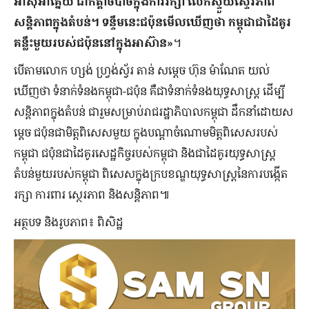
អាស៊ីអាគ្នេយ៍ ជាកត្តាចំបាច់ក្នុងការរក្សា លើកស្ទួយស្ទេរភាព
សន្ដិភាពក្នុងតំបន់។ ទន្ទឹមនេះជប៉ុនមើលឃើញថា កម្ពុជាជាដៃគូរ
គន្លឹះមួយរបស់ជប៉ុននៅក្នុងអាស៊ាន»
។
បើតាមលោក ហ្សង់ ហ្វ្រង់ស្វ័រ តាន់ សម្តេច ហ៊ុន ម៉ាណែត យល់
ឃើញថា ទំនាក់ទំនងកម្ពុជា-ជប៉ុន គឺជាទំនាក់ទំនងយុទ្ធសាស្រ្ដ ដើម្បី
សន្ដិភាពក្នុងតំបន់ ជារួមសម្រាប់រាជរដ្ឋាភិបាលកម្ពុជា ដឹកនាំដោយស
ម្តេច ជប៉ុនជាមិត្តពិសេសមួយ ក្នុងបណ្ដាចំណោមមិត្តពិសេសរបស់
កម្ពុជា ជប៉ុនជាដៃគូរសេដ្ឋកិច្ចរបស់កម្ពុជា និងជាដៃគូរយុទ្ធសាស្រ្ដ
តំបន់មួយរបស់កម្ពុជា ពិសេសក្នុងក្របខណ្ឌយុទ្ធសាស្រ្ដនៃការបង្កើត
រក្សា ការពារ ស្ថេរភាព​ និងសន្ដិភាព៕
អត្ថបទ និងរូបភាព៖ ពិសិដ្ឋ