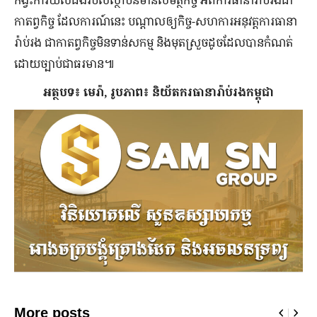
កាតព្វកិច្ច ដែល​ការណ៍​នេះ បណ្តាល​ឲ្យ​កិច្ច-សហការអនុវត្តការធានា
រ៉ាប់រង ជាកាតព្វកិច្ចមិនទាន់សកម្ម និង​មុត​ស្រួច​ដូច​ដែល​បាន​កំណត់​
ដោយ​ច្បាប់​ជា​ធរមាន៕
អត្ថបទ៖ មេរ៉ា, រូបភាព៖ និយ័តករធានារ៉ាប់រងកម្ពុជា
More posts