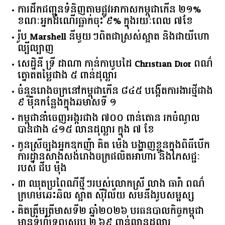
ការដឹកជញ្ជូនទំនិញតាមផ្លូវអាកាសកម្ពុជាកើន ២១%
ខណៈអ្នកដំណើរធ្លាក់ចុះ ៩% ក្នុងរយៈពេល ៧ខែ
រ៉ូប Marshell នីមួយៗពិតជាស្រស់ស្អាត និងជាយីហោ
ល្បីល្បាញ
សេដ្ឋិនី ទ្រី ដាណា កាន់កាបូបដៃ Christian Dior ពណ៌
ត្នោតតម្លៃជាង ៥ ពាន់ដុល្លារ
ចំនួន​រោងចក្រ​នៅ​កម្ពុជា​កើន​ ​៨៤៥​ ​បង្កើត​ការងារ​ថ្មី​ជាង​
​៩​ ​ម៉ឺន​កន្លែង​ក្នុង​ឆមាស​ទី ​១​
កម្ពុជានាំចេញអង្ករជាង ៧០០ ពាន់តោន រកចំណូល
បានជាង ៤១៥ លានដុល្លារ ក្នុង ៧ ខែ
កូនស្រីច្បងអ្នកឧកញ៉ា គិត ម៉េង បង្ហាញខ្លួនក្នុងពិធីបើក
ការដ្ឋានសាងសង់រោងចក្រផលិតអាហារ និងភេសជ្ជៈ
របស់ ជីប ម៉ុង
៣ ឈុតប្រពៃណីថ្មីៗរបស់លោកស្រី លាង ធារ៉ា ពណ៌
ក្រហមឆេះឆិល ស្អាត ​ស៊ីវិល័យ សមនឹងរូបសម្ផស្ស
គិត​ត្រឹមត្រីមាស​ទី​២​ ​ឆ្នាំ​២០២៦​ បរធន​បាលកិច្ច​កម្ពុជា​ ​
មាន​ទំហំ​ទ្រព្យ​សរុប​ ​២.៦៩​ ​ពាន់លាន​ដុល្លារ​