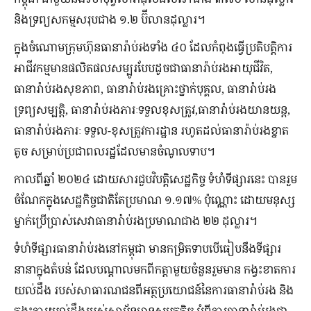
និង​ទ្រព្យ​សកម្ម​សរុប​ជាង ១.២ ប៊ីលាន​ដុល្លារ។
ក្នុង​ចំណោម​ក្រុមហ៊ុន​ធានា​រ៉ាប់រង​ទាំង ៤០ ដែល​កំពុង​ធ្វើ​ប្រតិបត្តិការ​
អាជីវកម្ម​មាន​ផលិតផល​សម្បូរ​បែបដូចជាធានារ៉ាប់រងអាយុជីវិត,
ធានា​រ៉ាប់រង​សុខភាព, ធានា​រ៉ាប់រង​គ្រោះថ្នាក់​បុគ្គល, ធានា​រ៉ាប់រង​
ទ្រព្យសម្បត្តិ, ធានា​រ៉ាប់រង​ភារៈ​ទទួលខុស​ត្រូវ,ធានារ៉ាប់រងយានយន្ត,
ធានារ៉ាប់រងភារៈ ទទួល-ខុសត្រូវការដ្ឋាន រហូត​ដល់​ធានា​រ៉ាប់រង​ខ្នាត​
តូច សម្រាប់​ប្រជាពលរដ្ឋ​ដែល​មាន​ចំណូល​ទាប។
កាលពី​ឆ្នាំ ២០២៤ ដោយសារ​ជួប​វិបត្តិ​សេដ្ឋកិច្ច​ ទំហំទីផ្សារនេះ បាន​រួម​
ចំណែក​ក្នុង​សេដ្ឋកិច្ច​ជាតិ​តែ​ប្រមាណ ១.១៧% ប៉ុណ្ណោះ ដោយមនុស្ស
ម្នាក់ប្រើប្រាស់សេវាធានារ៉ាប់រងប្រមាណជាង ២២ ដុល្លារ។
ទំហំទីផ្សារធានារ៉ាប់រងនៅកម្ពុជា មានកម្រិតទាបបើធៀបនឹងទីផ្សារ
នានាក្នុងតំបន់ ​ដែលបណ្តាលមក​ពី​កត្តា​មួយ​ចំនួនរួមមាន​
កង្វះខាតការ
យល់ដឹង របស់សាធារណជន​ពី​អត្ថប្រយោជន៍​នៃ​ការ​ធានា​រ៉ាប់រង និង​
កង្វះ​ការ​យល់ដឹង​របស់​ស្ថាប័ន​មាន​សមត្ថកិច្ច អំពី​ការ​ធានា​រ៉ាប់រង​ជា​