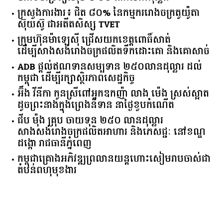
ក្រសួង​ការងារ​៖ ​ជិត​ ​៨០​% ​នៃ​កម្មករ​រោងចក្រ​តូយ៉ូតា ​
ស៊ុយ​ស៊ូ ​ជា​អតីត​សិស្ស​ ​TVET​
ក្រុមហ៊ុន​ម៉ាឡេស៊ី ជ្រើសយកខេត្ដពោធិ៍សាត់
ដើម្បីសាងសង់រោងចក្រផលិតទឹកដោះគោ និងគោសាច់
ADB ផ្តល់ឥណទានសម្បទាន ២៥០លានដុល្លារ ដល់
កម្ពុជា ដើម្បីរក្សាស្ថិរភាពសេដ្ឋកិច្ច
អ៊ឹង វីនីកា កូនស្រីពៅអ្នកឧកញ៉ា លាង ម៉េង ស្រស់ស្អាត
ដូចព្រះនាងក្នុងព្រេងនិទាន នាថ្ងៃខួបកំណើត
ជីប ម៉ុង គ្រុប ចាយទុន ២៥០ លានដុល្លារ
សាងសង់រោងចក្រផលិតអាហារ និងភេសជ្ជៈ នៅខណ្ឌ
ដង្កោ រាជធានីភ្នំពេញ
កម្ពុជា​គ្រោង​អភិវឌ្ឍ​ព្រលានយន្តហោះ​សៀមរាប​ចាស់​ជា​
តំបន់​ពហុ​មុខងារ​