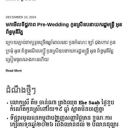
BER 10,
2024
JUNE 25
ទិដ្ឋភាព Pre-Wedding កូនស្រីឧបនាយករដ្ឋមន្រ្តី អូន
មកដឹងប
រ័ត្ន
ឆ្នាំ២
ភ្ជាប់​ពាក្យ​រួច​ច្រើន​ឆ្នាំ​ពេលនេះ កូនកំលោះ ឡាំ ជុងហាវ កូន
ក្រុមហ៊
អូន ព័ន្ធមណីលក្ស្មី កូនស្រី​ឧបនាយករដ្ឋមន្ត្រី អូន ព័ន្ធមុនីរ័ត្ន
ឡើង បើទ
​ចូល​រោងការ​ហើយ
ប្រសើរ
ore
Read Mor
ដំណឹងថ្មីៗ
លោកស្រី គឹម ចាន់ណា គ្រងឈុត Elie Saab ថ្ងៃខួប
កំណើតកូនស្រីពៅវ័យ១៩ ឆ្នាំ ស្អាតមិនចាញ់គ្នា
ទីផ្សារ​មូលធន​កម្ពុជា​បង្ហាញ​សញ្ញា​វិជ្ជមាន​ ​ខណៈ​ការ​
កៀរគរ​ទុន​ឆ្នាំ​២០២៦​ ​រំពឹង​ឈានដល់​ ​២​ ​ប៊ីលាន​ដុល្លារ​