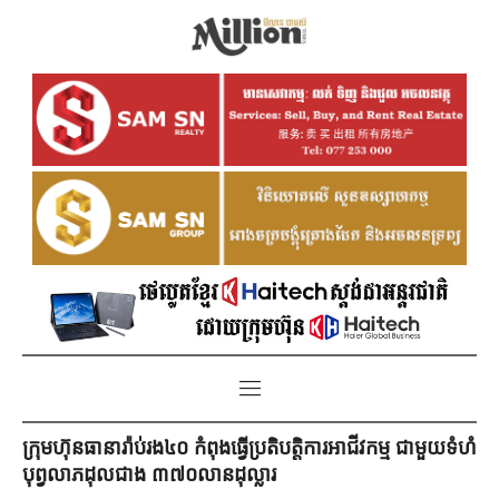
ក្រុមហ៊ុនធានារ៉ាប់រង៤០ កំពុងធ្វើប្រតិបត្តិការអាជីវកម្ម ជាមួយទំហំ
បុព្វលាភដុលជាង ៣៧០លានដុល្លារ