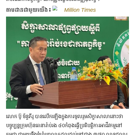
តាមដានជាមួយយើង៖
Million Times
លោក ប៊ូ ច័ន្ទភីរូ បាន​លើក​ឡើង​ក្នុង​ការ​ចូលរួម​សិក្ខា​សាលា​នោះ​ថា
បច្ចុប្បន្ន​​ក្រុម​ហ៊ុន​ធានា​រ៉ាប់រង ៤០កំពុងធ្វើប្រតិបត្តិការអាជីវកម្មនៅ
កម្ពុជា ជាមួយនឹងទំហំបុព្វលាភដុលដល់​ទៅ​ជាង ៣៧០ លានដុល្លារ