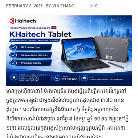
FEBRUARY 8, 2025
BY
VIN CHANG
0
មានក្រុមហ៊ុនធានារ៉ាប់រងជាច្រើម កំពុងធ្វើប្រតិបត្តិការអាជីវកម្មនៅ
ក្នុងប្រទេសកម្ពុជា ជាមួយ​នឹង​ទំហំ​បុព្វលាភ​ដុល​ជាង ៣៧០ លាន​
ដុល្លារ។ នេះ​បើ​តាម​ការ​ឲ្យ​ដឹងពី​លោក ប៊ូ ច័ន្ទភីរូ អគ្គនាយក​នៃ​
និយ័តករ​ធានា​រ៉ាប់រង​កម្ពុជា នៅថ្ងៃ​៧ ខែ​កុម្ភៈ ឆ្នាំ ២០២៥ កន្លង​ទៅ​ថ្មី​
ៗ​នេះ ពេល​ចូលរួម​ក្នុង​អង្គសិក្ខា​សាលា​ផ្សព្វផ្សាយ​ស្ដី​ពី «ការធានា
រ៉ាប់រងជាកាតព្វកិច្ច» នៅមជ្ឈមណ្ឌលអភិវឌ្ឍធុរកិច្ច។