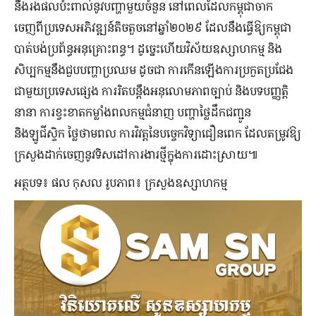
នឹងរងផលប៉ះពាល់​នូវបញ្ហាមួយចំនួន នៅពេលដែលកម្ពុជាចាក
ចេញពីប្រទេសអភិវឌ្ឍន៍តិចតួចនៅឆ្នាំ២០២៩ ដែលនឹងធ្វើឱ្យកម្ពុជា
បាត់បង់ប្រព័ន្ធអនុគ្រោះពន្ធ។ ​ដូច្នេះហើយវិស័យឧស្សាហកម្ម ​និង
សិប្បកម្មនឹងជួបបញ្ហាប្រឈម ​ដូចជា ការកើនឡើងការប្រកួតប្រជែង
ជាមួយប្រទេសផ្សេង ការរិតបន្តឹងអនុលោមភាពច្បាប់ និងបទបញ្ញតិ្ត
នានា ការខ្វះខាតកម្លាំងពលកម្មជំនាញ បញ្ហាថ្លៃដឹកជញ្ជូន
និងឡូជីស្ទិក ថ្លៃថាមពល ការវិវត្តនៃបច្ចេកវិទ្យាជឿនពេក ដែលតម្រូវឱ្យ
ក្រសួងដាក់ចេញនូវទិសដៅការងារថ្មីក្នុងការដោះស្រាយ៕
អត្ថបទ៖ ផល កុសល រូបភាព៖ ក្រសួងឧស្សាហកម្ម