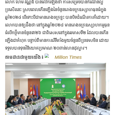
លោក ហែម វណ្ណឌី បានលើកឡើងថា ការសម្រេចបានកំណើនល្អ
ប្រសើរនេះ ស្របពេលកើនឡើងនៃចំនួនរោងចក្រឧស្សាហធុនធំក្នុង
ឆ្នាំ២០២៤ បើទោះបីជាមានរោងចក្រខ្លះ បានបិទដំណើរការក៏ដោយ។
លោកបានឲ្យដឹងថា នៅក្នុងឆ្នាំ២០២៤ មានរោងចក្រឧស្សាហកម្មធុន
ធំបើកថ្មីមានចំនួន៣២៦ ជាពិសេសនៅក្នុងឆមាសទី២ ដែលបានកើន
ឡើងជាគំហុក បន្ទាប់ពីមានការរើទីតាំងមួយចំនួនពីប្រទេសចិន ដោយ
ទទួលបានទុនវិនិយោគប្រមាណ ២០ពាន់លានដុល្លារ​។
តាមដានជាមួយយើង៖
Million Times