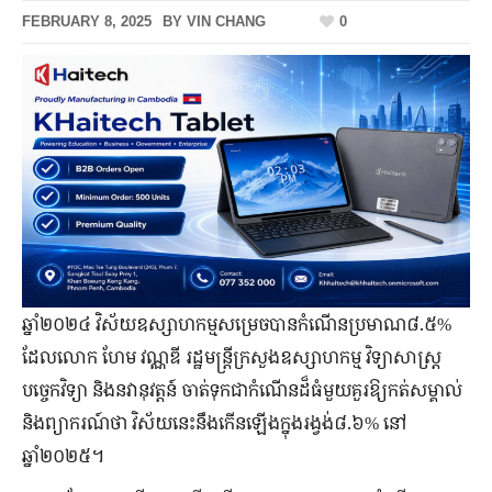
FEBRUARY 8, 2025
BY
VIN CHANG
0
ឆ្នាំ២០២៤ វិស័យឧស្សាហកម្មសម្រេចបានកំណើនប្រមាណ៨.៥​%
ដែលលោក ហែម វណ្ណឌី រដ្ឋមន្រ្តីក្រសួងឧស្សាហកម្ម វិទ្យាសាស្ត្រ
បច្ចេកវិទ្យា និងនវានុវត្តន៍ ចាត់ទុកជាកំណើនដ៏ធំមួយគួរឱ្យកត់សម្គាល់
និងព្យាករណ៍ថា វិស័យនេះនឹងកើនឡើងក្នុងរង្វង់៨.៦% នៅ
ឆ្នាំ២០២៥។