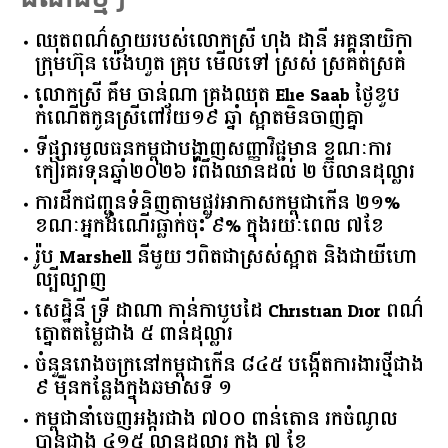
ដំណឹងថ្មីៗ
ឈុតពណ៌ស្វាយរបស់លោកស្រី ហុង ដានី អគ្គ​នាយិកា​
ក្រុមហ៊ុន ប៉េងហួត គ្រុប មើលទៅ ស្រស់ ស្រគត់ស្រគំ
លោកស្រី គឹម ចាន់ណា គ្រងឈុត Elie Saab ថ្ងៃខួប
កំណើតកូនស្រីពៅវ័យ១៩ ឆ្នាំ ស្អាតមិនចាញ់គ្នា
ទីផ្សារ​មូលធន​កម្ពុជា​បង្ហាញ​សញ្ញា​វិជ្ជមាន​ ​ខណៈ​ការ​
កៀរគរ​ទុន​ឆ្នាំ​២០២៦​ ​រំពឹង​ឈានដល់​ ​២​ ​ប៊ីលាន​ដុល្លារ​
ការដឹកជញ្ជូនទំនិញតាមផ្លូវអាកាសកម្ពុជាកើន ២១%
ខណៈអ្នកដំណើរធ្លាក់ចុះ ៩% ក្នុងរយៈពេល ៧ខែ
រ៉ូប Marshell នីមួយៗពិតជាស្រស់ស្អាត និងជាយីហោ
ល្បីល្បាញ
សេដ្ឋិនី ទ្រី ដាណា កាន់កាបូបដៃ Christian Dior ពណ៌
ត្នោតតម្លៃជាង ៥ ពាន់ដុល្លារ
ចំនួន​រោងចក្រ​នៅ​កម្ពុជា​កើន​ ​៨៤៥​ ​បង្កើត​ការងារ​ថ្មី​ជាង​
​៩​ ​ម៉ឺន​កន្លែង​ក្នុង​ឆមាស​ទី ​១​
កម្ពុជានាំចេញអង្ករជាង ៧០០ ពាន់តោន រកចំណូល
បានជាង ៤១៥ លានដុល្លារ ក្នុង ៧ ខែ