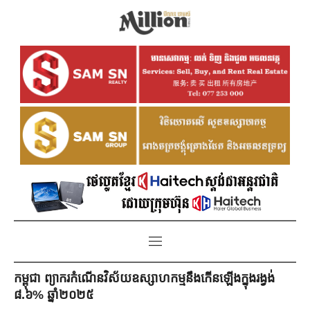
កម្ពុជា ព្យាករកំណើនវិស័យឧស្សាហកម្មនឹងកើនឡើងក្នុងរង្វង់
៨.៦% ឆ្នាំ២០២៥