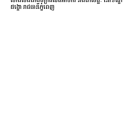
សាងសង់រោងចក្រផលិតអាហារ និងភេសជ្ជៈ នៅខណ្ឌ
ដង្កោ រាជធានីភ្នំពេញ