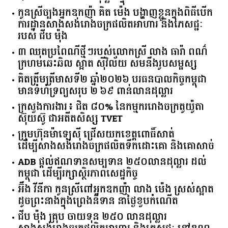
កូនស្រីច្បងអ្នកឧកញ៉ា គិត ម៉េង បង្ហាញខ្លួនក្នុងពិធីបើក
ការដ្ឋានសាងសង់រោងចក្រផលិតអាហារ និងភេសជ្ជៈ
របស់ ជីប ម៉ុង
៣ ឈុតប្រពៃណីថ្មីៗរបស់លោកស្រី លាង ធារ៉ា ពណ៌
ក្រហមឆេះឆិល ស្អាត ​ស៊ីវិល័យ សមនឹងរូបសម្ផស្ស
គិត​ត្រឹមត្រីមាស​ទី​២​ ​ឆ្នាំ​២០២៦​ បរធន​បាលកិច្ច​កម្ពុជា​ ​
មាន​ទំហំ​ទ្រព្យ​សរុប​ ​២.៦៩​ ​ពាន់លាន​ដុល្លារ​
ក្រសួង​ការងារ​៖ ​ជិត​ ​៨០​% ​នៃ​កម្មករ​រោងចក្រ​តូយ៉ូតា ​
ស៊ុយ​ស៊ូ ​ជា​អតីត​សិស្ស​ ​TVET​
ក្រុមហ៊ុន​ម៉ាឡេស៊ី ជ្រើសយកខេត្ដពោធិ៍សាត់
ដើម្បីសាងសង់រោងចក្រផលិតទឹកដោះគោ និងគោសាច់
ADB ផ្តល់ឥណទានសម្បទាន ២៥០លានដុល្លារ ដល់
កម្ពុជា ដើម្បីរក្សាស្ថិរភាពសេដ្ឋកិច្ច
អ៊ឹង វីនីកា កូនស្រីពៅអ្នកឧកញ៉ា លាង ម៉េង ស្រស់ស្អាត
ដូចព្រះនាងក្នុងព្រេងនិទាន នាថ្ងៃខួបកំណើត
ជីប ម៉ុង គ្រុប ចាយទុន ២៥០ លានដុល្លារ