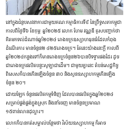
នៅក្នុងជំនួបសវនាការជាមួយគណៈកម្មាធិការទី៩ នៃព្រឹទ្ធសភាកម្ពុជា
កាលពីថ្ងៃទី៦ ខែកុម្ភៈ ឆ្នាំ២០២៥​ លោក ហែម វណ្ណឌី គូសបញ្ជាក់ថា
គិតមកទល់ដំណាច់ឆ្នាំ២០២៤ រោងចក្រឧស្សាហធុនធំដែលកំពុង
ដំណើរការ មានចំនួន២ ៤២៥រោងចក្រ។ តែនេះយ៉ាងនេះក្តី កាលពី
ឆ្នាំ២០២៤កន្លងទៅក៏មានរោងចក្រចំនួន២៦បានបិទទ្វារផងដែរ ​ដូច
ជារោងចក្រផលិតបន្ទះសូឡាជាដើម។ ជាមួយគ្នានេះ​ តំបន់សេដ្ឋកិច្ច
ពិសេស​ក៏បានកើនឡើងចំនួន ៣០ និងសួនឧស្សាហកម្ម​កើនឡើង
ចំនួន ២០។
​ដោយឡែក ចំនួនផលិតកម្មទំនិញ ដែលបានផលិតក្នុងឆ្នាំ២០២៤
សម្រាប់ផ្គង់ផ្គង់ក្នុងស្រុក និងនាំចេញ ​មានចំនួនប្រមាណ
១៥ពាន់លានដុល្លារ។
លោកក៏បានកត់សម្គាល់បន្ថែមថា ​​វិស័យឧស្សាហកម្ម ក៏អាច