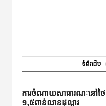
ទំព័រដើម
ការចំណាយសាធារណៈនៅថៃក្នុង
១,៥ពាន់លានដុល្លារ