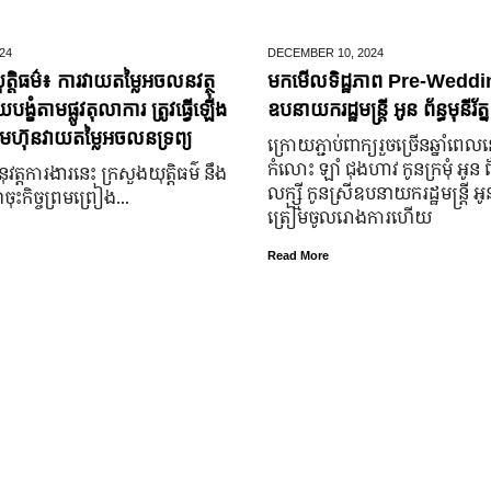
24
DECEMBER 10,
2024
ត្តិធម៌៖ ការវាយតម្លៃអចលនវត្ថុ
មកមើលទិដ្ឋភាព Pre-Weddin
្ខំតាមផ្លូវតុលាការ ត្រូវធ្វើឡើង
ឧបនាយករដ្ឋមន្រ្តី អូន ព័ន្ធមុនីរ័ត្ន
មហ៊ុនវាយតម្លៃអចលនទ្រព្យ
ក្រោយ​ភ្ជាប់​ពាក្យ​រួច​ច្រើន​ឆ្នាំ​ពេល
កំលោះ ឡាំ ជុងហាវ កូនក្រមុំ អូន 
នុវត្តការងារនេះ ក្រសួងយុត្តិធម៌ នឹង
លក្ស្មី កូនស្រី​ឧបនាយករដ្ឋមន្ត្រី អូន ព
ុះកិច្ចព្រមព្រៀង...
ត្រៀម​ចូល​រោងការ​ហើយ
Read More