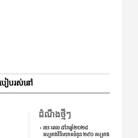
របៀបរស់នៅ
ដំណឹងថ្មីៗ
រយៈពេល ៥ខែឆ្នាំ២០២៥
គម្រោងវិនិយោគចំនួន ២៩០ គម្រោង