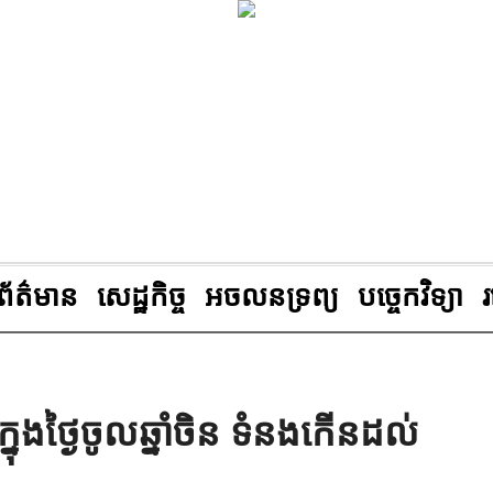
ព័ត៌មាន
សេដ្ឋកិច្ច
អចលនទ្រព្យ
បច្ចេកវិទ្យា
ថ្ងៃចូលឆ្នាំចិន ទំនងកើនដល់