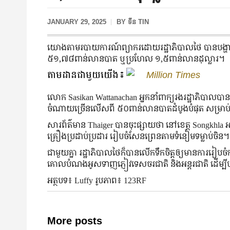
JANUARY 29, 2025
BY
ទីន TIN
យោងតាមរបាយការណ៍ព្យាករដោយរដ្ឋាភិបាលថៃ បានបង្ហា
៥១,៧៨ពាន់លានបាត ឬប្រហែល ១,៥ពាន់លានដុល្លារ។
តាមដានជាមួយយើង៖
Million Times
លោក Sasikan Wattanachan អ្នកនាំពាក្យរងរដ្ឋាភិបាលប
ចំណាយច្រើនលើសពី ៥០ពាន់លានបាតដំបូងបំផុត សម្រាប់ពិធីបុណ
សារព័ត៌មាន Thaiger បានចុះផ្សាយថា នៅខេត្ត Songkhla អ
គ្រឿងប្រដាប់ប្រដារ រៀបចំសែនព្រេនតាមទំនៀមទម្លាប់ចិន។
ជាមួយគ្នា រដ្ឋាភិបាលថៃក៏បានលើកទឹកចិត្តឲ្យមានការរៀបចំកម្
គោលបំណងអូសទាញភ្ញៀវទេសចរជាតិ និងអន្តរជាតិ ដើម្ប
អត្ថបទ៖ Luffy រូបភាព៖ 123RF
More posts