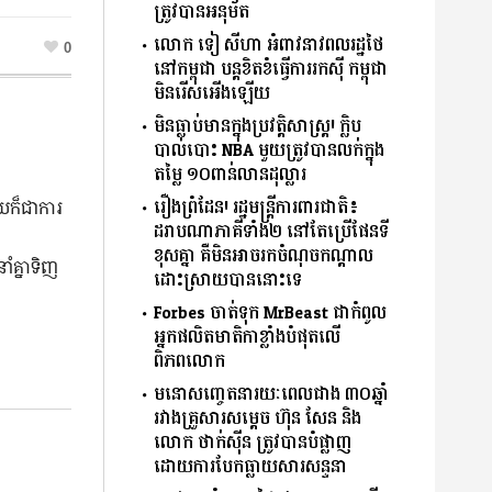
ត្រូវបានអនុម័ត
លោក ទៀ សីហា អំពាវនាវពលរដ្ឋថៃ
0
នៅកម្ពុជា បន្តខិតខំធ្វើការរកសុី កម្ពុជា
មិនរើសអើងឡើយ
មិនធ្លាប់មានក្នុងប្រវត្តិសាស្ត្រ! ក្លិប
បាល់បោះ NBA មួយត្រូវបានលក់ក្នុង
តម្លៃ ១០ពាន់លានដុល្លារ
រឿងព្រំដែន! រដ្ឋមន្រ្តីការពារជាតិ៖
យក៏ជាការ
ដរាបណាភាគីទាំង២ នៅតែប្រើផែនទី
ខុសគ្នា គឺមិនអាចរកចំណុច​កណ្តាល​
ំគ្នាទិញ
ដោះស្រាយ​បាននោះទេ
Forbes ចាត់ទុក MrBeast ជាកំពូល
អ្នកផលិតមាតិកាខ្លាំងបំផុតលើ
៕
ពិភពលោក
មនោសញ្ចេតនារយៈពេលជាង ៣០ឆ្នាំ
រវាងគ្រួសារសម្តេច ហ៊ុន សែន និង
លោក ថាក់ស៊ីន ត្រូវបានបំផ្លាញ
ដោយការបែកធ្លាយសារសន្ទនា