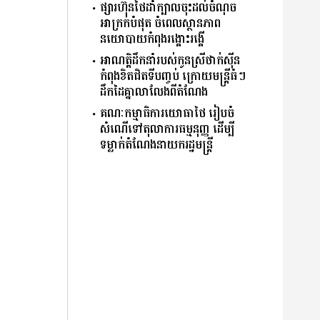
ផ្សារហ៊ុនថៃដាំក្បាលចុះដល់ចំណុច
អាក្រក់បំផុត ចំពេលស្ថានភាព
នយោបាយកំពុងរង្គោះរង្គើ
អាណត្តិដឹកនាំរបស់កូនស្រីថាក់ស៊ីន
កំពុងខិតជិតទីបញ្ចប់ ក្រោយមន្ត្រីធំៗ
ដឹកដៃគ្នាលាលែងពីតំណែង
គណៈកម្មាធិការយោធាថៃ រៀបចំ
សំណើទៅតុលាការធម្មនុញ្ញ ដើម្បី
ទម្លាក់តំណែងនាយករដ្ឋមន្ត្រី