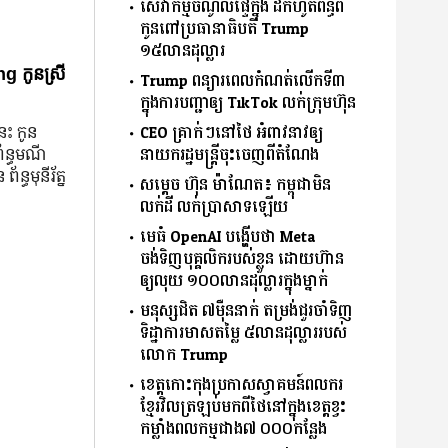
សេវាកម្មចំណូលផ្ទៃក្នុង ដកហូតពន្ធពី
កូនពៅប្រធានាធិបតី Trump
១៥លានដុល្លារ
g កូនស្រី
Trump ពន្យារពេលកំណត់លើកទី៣
ក្នុងការបញ្ជាឲ្យ TikTok លក់ក្រុមហ៊ុន
CEO គ្រាក់ៗនៅថៃ អំពាវនាវឲ្យ
នេះ កូន
នាយករដ្ឋមន្ត្រីចុះចេញពីតំណែង
ព័ន្ធមណី
័ន្ធមុនីរ័ត្ន
សម្ដេច ហ៊ុន ម៉ាណែត៖ កម្ពុជាមិន
លក់ដី លក់ប្រាសាទឡើយ
មេធំ OpenAI បង្ហើបថា Meta
ចង់ទិញបុគ្គលិករបស់ខ្លួន ដោយហ៊ាន
ឲ្យលុយ ១០០លានដុល្លារក្នុងម្នាក់
មនុស្សជិត ៧ម៉ឺននាក់ តម្រង់ជួរចាំទិញ
ទិដ្ឋាការមាសតម្លៃ ៥លានដុល្លាររបស់
លោក Trump
ខេត្តកោះកុងប្រកាសស្វាគមន៍ពលករ
ខ្មែរវិលត្រឡប់មកពីថៃនៅក្នុងខេត្តខ្វះ
កម្លាំងពលកម្មជាង៧ ០០០កន្លែង