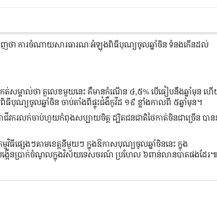
ញថា ការចំណាយសារធារណៈអំឡុងពិធីបុណ្យចូលឆ្នាំចិន ទំនងកើនដល់
ានកត់សម្គាល់ថា តួលេខមួយនេះ គឺមានកំណើន ៤,៥% បើធៀបនឹងឆ្នាំមុន ហើ
្យចូលឆ្នាំចិន ចាប់តាំងពីផ្ទុះជំងឺកូវីដ ១៩ ខ្លាំងកាលពី ៥ឆ្នាំមុន។
ាជីវករលក់ចាប់ហួយកំពុងសប្បាយចិត្ត ដ្បិតជនជាតិថៃកាត់ចិនជាច្រើន បាននា
មវិធីផ្សេងៗតាមខេត្តនីមួយៗ ក្នុងឱកាសបុណ្យចូលឆ្នាំចិននេះ ក្នុង
ីបង្កើនប្រាក់ចំណូលក្នុងវិស័យទេសចរណ៍ ប្រហែល ៦ពាន់លានបាតផងដែរ