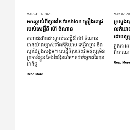
MARCH 14,
2025
MAY 02,
20
មកស្គាល់ពីប្រេននៃ​ fashion គ្រឿងពេជ្រ
ក្រសួងយុ
របស់សេដ្ឋីនី ម៉ៅ ចំណាន
លក់ដោយបង
ដោយក្រុ
មហាជន​ពិតជា​ស្គាល់​សេដ្ឋី​នី ម៉ៅ ចំណាន
បាន​យ៉ាង​ច្បាស់​ទាំង​កិត្តិយស កេរ្តិ៍ឈ្មោះ និង​
ក្នុងការអ
ស្នាដៃ​ក្នុង​សង្គម។ សេដ្ឋី​នី​រូប​នេះ​ជា​មនុស្ស​មិន​
ពិចារណាច
ប្រកាន់​ខ្លួន តែងតែ​ឱនលំទោន​ដាក់​អ្នក​ដទៃ​មុន​
ជានិច្ច
Read More
Read More