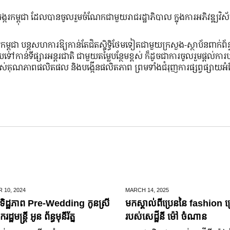
វអង្ករកម្ពុជា ដែលបានចូលរួមចំណែកជាមួយរាជរដ្ឋាភិបាល ក្នុងការអភិវឌ្ឍវិស
ម្ពុជា បន្តសហការឱ្យកាន់តែជិតស្និទ្ធិថែមទៀតជាមួយក្រសួង-ស្ថាប័នពាក់ព័ន
ៅកាន់ទីផ្សារអន្តរជាតិ​​ ជាមួយតម្លៃបន្ថែមខ្ពស់ ក៏ដូចជាការចូលរួមផ្តល់ការប
ភាពផលិតផល និងបង្កើនផលិតភាព ព្រមទាំង​ជំរុញ​ការផ្សព្វផ្សាយអំពី​ការ
 10,
2024
MARCH 14,
2025
ិដ្ឋភាព Pre-Wedding កូនស្រី
មកស្គាល់ពីប្រេននៃ​ fashion គ
ឋមន្រ្តី អូន ព័ន្ធមុនីរ័ត្ន
របស់សេដ្ឋីនី ម៉ៅ ចំណាន