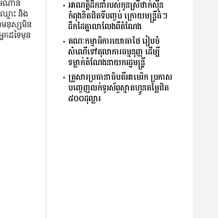
ៅ ចំណាន
អាណត្តិដឹកនាំរបស់កូនស្រីថាក់ស៊ីន
៍ឈ្មោះ និង​
កំពុងខិតជិតទីបញ្ចប់ ក្រោយមន្ត្រីធំៗ
ា​មនុស្ស​មិន​
ដឹកដៃគ្នាលាលែងពីតំណែង
នក​ដទៃ​មុន​
គណៈកម្មាធិការយោធាថៃ រៀបចំ
សំណើទៅតុលាការធម្មនុញ្ញ ដើម្បី
ទម្លាក់តំណែងនាយករដ្ឋមន្ត្រី
គ្រួសារប្រធានាធិបតីអាមេរិក ប្រកាស
បញ្ចេញលក់ទូរស័ព្ទស្មាតហ្វូនតម្លៃជិត
៥០០ដុល្លារ