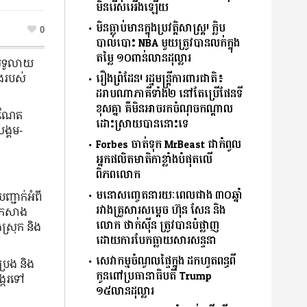
មិនរើសអើងឡើយ
មិនធ្លាប់មានក្នុងប្រវត្តិសាស្ត្រ! ក្លិប
0
បាល់បោះ NBA មួយត្រូវបានលក់ក្នុង
តម្លៃ ១០ពាន់លានដុល្លារ
ូលំទូលាយ
រឿងព្រំដែន! រដ្ឋមន្រ្តីការពារជាតិ៖
ែងរបស់
ដរាបណាភាគីទាំង២ នៅតែប្រើផែនទី
ខុសគ្នា គឺមិនអាចរកចំណុច​កណ្តាល​
ម៉ាណែត
ដោះស្រាយ​បាននោះទេ
ង្គម-
Forbes ចាត់ទុក MrBeast ជាកំពូល
អ្នកផលិតមាតិកាខ្លាំងបំផុតលើ
ពិភពលោក
មនោសញ្ចេតនារយៈពេលជាង ៣០ឆ្នាំ
ញ្ជាក់អំពី
រវាងគ្រួសារសម្តេច ហ៊ុន សែន និង
ារកសាង
លោក ថាក់ស៊ីន ត្រូវបានបំផ្លាញ
ងស្រុក និង
ដោយការបែកធ្លាយសារសន្ទនា
សេវាកម្មចំណូលផ្ទៃក្នុង ដកហូតពន្ធពី
្រែង និង
កូនពៅប្រធានាធិបតី Trump
ង្ករទៅ
១៥លានដុល្លារ