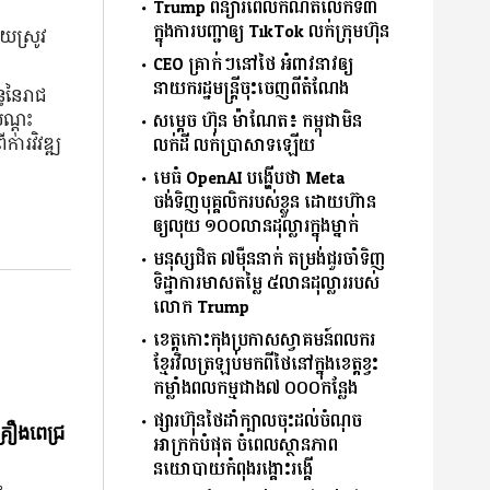
Trump ពន្យារពេលកំណត់លើកទី៣
ក្នុងការបញ្ជាឲ្យ TikTok លក់ក្រុមហ៊ុន
័យស្រូវ
CEO គ្រាក់ៗនៅថៃ អំពាវនាវឲ្យ
នាយករដ្ឋមន្ត្រីចុះចេញពីតំណែង
្ធនៃរាជ
ណ្ដុះ
សម្ដេច ហ៊ុន ម៉ាណែត៖ កម្ពុជាមិន
​វិវឌ្ឍ​
លក់ដី លក់ប្រាសាទឡើយ
មេធំ OpenAI បង្ហើបថា Meta
ចង់ទិញបុគ្គលិករបស់ខ្លួន ដោយហ៊ាន
ឲ្យលុយ ១០០លានដុល្លារក្នុងម្នាក់
មនុស្សជិត ៧ម៉ឺននាក់ តម្រង់ជួរចាំទិញ
ទិដ្ឋាការមាសតម្លៃ ៥លានដុល្លាររបស់
លោក Trump
ខេត្តកោះកុងប្រកាសស្វាគមន៍ពលករ
ខ្មែរវិលត្រឡប់មកពីថៃនៅក្នុងខេត្តខ្វះ
កម្លាំងពលកម្មជាង៧ ០០០កន្លែង
ផ្សារហ៊ុនថៃដាំក្បាលចុះដល់ចំណុច
្រឿងពេជ្រ
អាក្រក់បំផុត ចំពេលស្ថានភាព
នយោបាយកំពុងរង្គោះរង្គើ