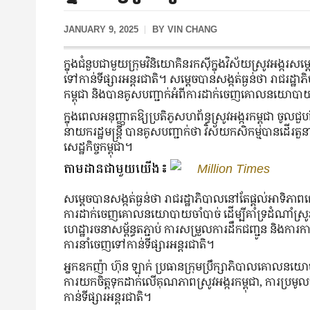
JANUARY 9, 2025
BY
VIN CHANG
​​ក្នុងជំនួបជាមួយក្រុមវិនិយោគិនរកស៊ីក្នុងវិស័យស្រូវអង្ក
ទៅកាន់ទីផ្សារអន្តរជាតិ​​។ សម្តេចបានសង្កត់ធ្ងន់ថា រាជរ
កម្ពុជា និងបានគូសបញ្ជាក់អំពីការដាក់ចេញគោលនយោបាយចាំ
ក្នុងពេលអនុញ្ញាតឱ្យប្រតិភូសហព័ន្ធស្រូវអង្ករកម្ពុជា ចូល
នាយករដ្ឋមន្ត្រី បានគូសបញ្ជាក់ថា វិស័យកសិកម្មបានដើរតួ
សេដ្ឋកិច្ចកម្ពុជា។
តាមដានជាមួយយើង៖
Million Times
សម្ដេចបានសង្កត់ធ្ងន់ថា រាជរដ្ឋាភិបាលនៅតែផ្ដល់អាទិភាពល
ការដាក់ចេញគោលនយោបាយចាំបាច់ ដើម្បីគាំទ្រដំណាំស្រូវ
ហេដ្ឋារចនាសម្ព័ន្ធតភ្ជាប់ ការសម្រួលការដឹកជញ្ជូន និងការកាត
ការនាំចេញទៅកាន់ទីផ្សារអន្តរជាតិ។
អ្នកឧកញ៉ា​ ហ៊ុន​ ឡាក់​ ប្រធានក្រុមប្រឹក្សាភិបាលគោលនយោប
ការយកចិត្តទុកដាក់លើគុណភាពស្រូវអង្ករកម្ពុជា, ការប្រមូល
កាន់ទីផ្សារអន្តរជាតិ។​