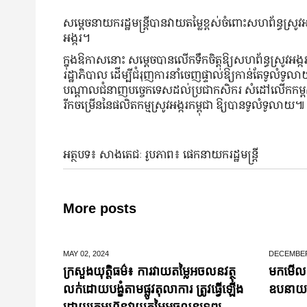
សម្ដេចនាយករដ្ឋមន្រ្តីបានវាយតម្លៃខ្ពស់ចំពោះសហព័ន្ធស្រូ
អង្ករ។
ក្នុងឱកាសនោះ សម្ដេចបានលើកទឹកចិត្តឱ្យសហព័ន្ធស្រូវអង្ករក
រដ្ឋាភិបាល ដើម្បីជំរុញការនាំចេញផ្ទាល់ឱ្យកាន់តែទូលំទូលាយទ
បណ្ដាលជំនាញបច្ចេកទេសដល់ប្រជាកសិករ សំដៅលើកកម្ពស់គុណ
រីកចម្រើន​នៃផលិត​កម្ម​ស្រូវ​អង្ករ​កម្ពុជា​ ឱ្យ​បាន​ទូលំទូលាយ​៕
អត្ថបទ៖ សាងតេជៈ រូបភាព៖ ផេកនាយករដ្ឋមន្រ្តី
More posts
MAY 02,
2024
DECEMBER
ក្រសួងយុត្តិធម៌៖ ការវាយតម្លៃអចលនវត្ថុ
មកមើលទ
លក់ដោយបង្ខំតាមផ្លូវតុលាការ ត្រូវធ្វើឡើង
ឧបនាយករដ្
ដោយក្រុមហ៊ុនវាយតម្លៃអចលនទ្រព្យ