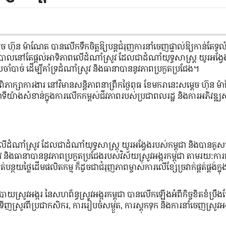
រសម្ដេច ហ៊ុន ម៉ាណែត បានលើកទឹកចិត្តឱ្យបន្តជំរុញការនាំចេញផ្ទាល់ឱ្យកាន់តែទ
ដ្ឋាភិបាលនៅតែផ្ដល់អាទិភាពលើដំណាំស្រូវ ដែលជាដំណាំយុទ្ធសាស្ត្រ យូរអង្វ
បាច់ ដើម្បីគាំទ្រដំណាំស្រូវ និងធានាបាននូវភាពប្រកួតប្រជែង។
ជួបពិភាក្សាការងារ នៅវិមានសន្ដិភាពនាព្រឹកថ្ងៃពុធ ខែមករានេះសម្តេច ហ៊ុន 
នាទីយ៉ាងសំខាន់ក្នុងការលើកកម្ពស់ជីវភាពរបស់ប្រជាពលរដ្ឋ និងការអភិវឌ្ឍស
ើដំណាំស្រូវ ដែលជាដំណាំយុទ្ធសាស្ត្រ យូរអង្វែងរបស់កម្ពុជា និងបានគូសប
 និងធានាបាននូវភាពប្រកួតប្រជែងរបស់វិស័យស្រូវអង្ករកម្ពុជា តាមរយ:ក
់បន្ថយថ្លៃដើមផលិតកម្ម ក៏ដូចជាជំរុញភាពម្ចាស់ការលើខ្សែច្រវាក់ផ្គត់ផ្គង់ក្នុ
ាយស្រូវអង្ករ នៃសហព័ន្ធស្រូវអង្ករកម្ពុជា បានលើកឡើងអំពីកិច្ចខិតខំប្រឹងប
ទិញស្រូវពីប្រជាកសិករ, ការរៀបចំសម្ងួត, ការស្ដុកទុក និងការនាំចេញស្រូវអ