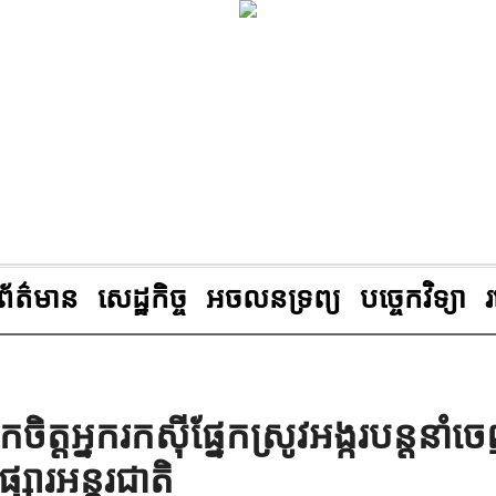
ព័ត៌មាន
សេដ្ឋកិច្ច
អចលនទ្រព្យ
បច្ចេកវិទ្យា
ត្តអ្នករកស៊ីផ្នែកស្រូវអង្ករបន្តនាំច
្សារអន្តរជាតិ