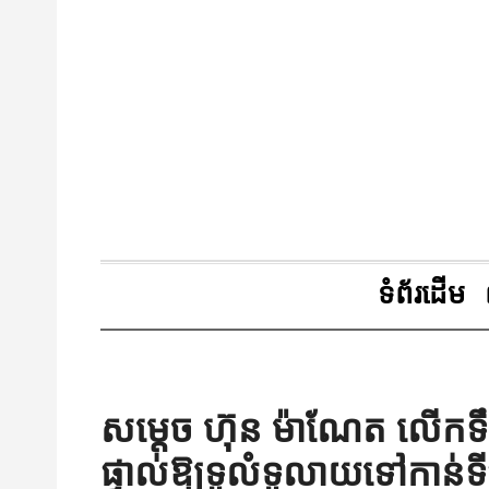
ទំព័រដើម
សម្តេច ហ៊ុន ម៉ាណែត លើកទឹកចិ
ផ្ទាល់ឱ្យទូលំទូលាយទៅកាន់ទីផ