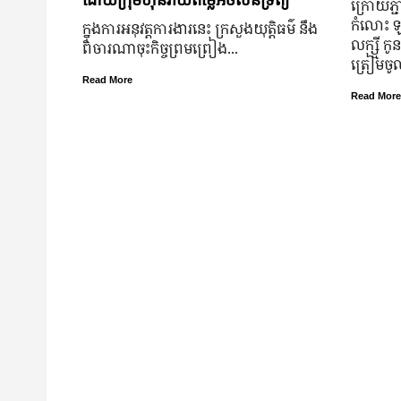
ក្រោយ​ភ្ជា
កំលោះ ឡា
ក្នុងការអនុវត្តការងារនេះ ក្រសួងយុត្តិធម៌ នឹង
លក្ស្មី កូ
ពិចារណាចុះកិច្ចព្រមព្រៀង...
ត្រៀម​ច
Read More
Read More