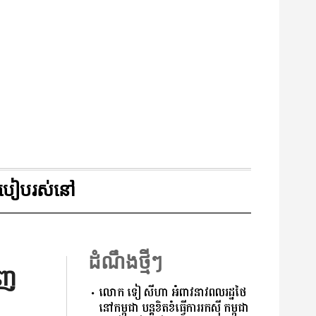
របៀបរស់នៅ
ដំណឹងថ្មីៗ
េញ
លោក ទៀ សីហា អំពាវនាវពលរដ្ឋថៃ
នៅកម្ពុជា បន្តខិតខំធ្វើការរកសុី កម្ពុជា