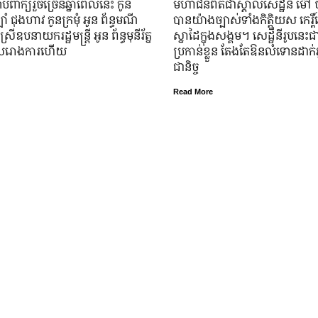
ប់​ពាក្យ​រួច​ច្រើន​ឆ្នាំ​ពេលនេះ កូន
មហាជន​ពិតជា​ស្គាល់​សេដ្ឋី​នី ម៉
ំ ជុងហាវ កូនក្រមុំ អូន ព័ន្ធមណី
បាន​យ៉ាង​ច្បាស់​ទាំង​កិត្តិយស កេរ្តិ
នស្រី​ឧបនាយករដ្ឋមន្ត្រី អូន ព័ន្ធមុនីរ័ត្ន
ស្នាដៃ​ក្នុង​សង្គម។ សេដ្ឋី​នី​រូប​នេះ​ជ
ូល​រោងការ​ហើយ
ប្រកាន់​ខ្លួន តែងតែ​ឱនលំទោន​ដាក់​អ្
ជានិច្ច
Read More