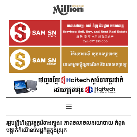
រដ្ឋមន្ត្រីហិរញ្ញវត្ថុកូរ៉េខាងត្បូង៖ ភាពចលាចលនយោបាយ កំពុង
បង្អាក់កំណើនសេដ្ឋកិច្ចក្នុងស្រុក